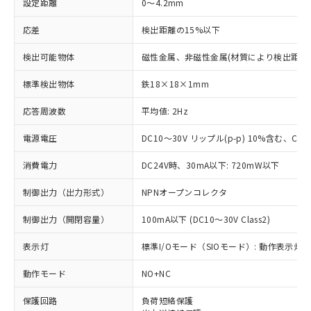
設定距離
0～4.2mm
応差
検出距離の15%以下
検出可能物体
磁性金属、非磁性金属(材質により検出距離
標準検出物体
鉄18×18×1mm
応答周波数
平均値: 2Hz
電源電圧
DC10～30V リップル(p-p) 10%含む、Clas
消費電力
DC24V時、30mA以下: 720mW以下
制御出力（出力形式）
NPNオープンコレクタ
制御出力（開閉容量）
100mA以下 (DC10～30V Class2)
表示灯
標準I/Oモード（SIOモード）: 動作表示灯(橙
動作モード
NO+NC
※1 対応状況
保護回路
負荷短絡保護