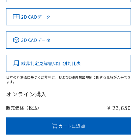
以上、n: 70mm以上
LR型式承認
DNV型式承認
BV型式承認
KR型式承
（イギリス
（ノルウェー
（フランス
（韓国
金属埋め込み
船舶規格）
船舶規格）
船舶規格）
船舶規格
中国 RoHS
注意事項・凡例
2D CADデータ
検出領域
No
No
No
No
中国 RoHS表
※1 ※2
3D CADデータ
この製品の規格認証/適合状況ページへ
Pb
Hg
Cd
Cr(VI)
その他の認証はこちらのページからご検索ください
鉄材
l: 0mm以上、φd: 12mm以上、D: 0mm以上、m: 24mm以
該非判定見解書/項目別対比表
X
O
O
O
上、n: 36mm以上
アルミ材
日本の外為法に基づく該非判定、およびEAR再輸出規制に関する見解が入手でき
l: 12mm以上、φd: 70mm以上、D: 12mm以上、m: 24mm
ます。
"対応済み"や非含有の記載がされた商品であっても、流通
以上、n: 70mm以上
在庫等で未対応品が混在する可能性があります。
オンライン購入
非含有品が必要な際は、弊社営業部門もしくは販売店へお
問い合わせください。
¥ 23,650
販売価格（税込）
この製品のRoHS/REACH対応状況ページへ
カートに追加