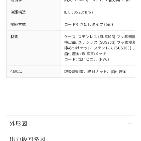
可)を取得するなどの必要な手続きを
ム) : 100ppm、
準価格とは異なる場合があることをご
類(PBB) 1000ppm以下、ポリ臭化ジフェニルエーテル類
Cr(Ⅵ)(六価クロム) : 1000ppm、 PBBs(ポリ臭化ビフェ
とります。
了承ください。
(PBDE) 1000ppm以下、フタル酸ビス(2-エチルヘキシ
○
一定数以上の在庫あり
ニル類) : 1000ppm、 PBDEs(ポリ臭化ジフェニルエーテ
保護構造
IEC 60529: IP67
当社は規制貨物を破棄する場合は、完
ル) (DEHP)(別名：DOP) 1000ppm以下、フタル酸ブチ
正式な納期状況および標準価格はお客
ル類) : 1000ppm、
ルベンジル（BBP） 1000ppm以下、フタル酸ジブチル
全に破砕するなど、違法に輸出されな
DBP(フタル酸ジブチル) : 1000ppm、 DIBP(フタル酸ジ
様のお取引先、またはお客様担当のオ
（DBP） 1000ppm以下、フタル酸ジイソブチル
接続方式
コード引き出しタイプ (5m)
イソブチル) : 1000ppm、 BBP(フタル酸ブチルベンジ
△
一定数には満たないが在庫あり
いよう必要な手段を講じます。
ムロン制御機器販売店・当社販売員に
(DIBP) 1000ppm以下
ル) : 1000ppm、
当社は貴社製品を、核兵器、ミサイ
但し、RoHS指令で産業用監視および制御機器に対する
DEHP(フタル酸ビス(2-エチルヘキシル)) : 1000ppm
ご相談ください。
材質
ケース: ステンレス (SUS303) フッ素樹脂
適用除外項目は除く。
ル、化学兵器、生物兵器またはその他
－
在庫なし(最新の在庫状況につ
オムロン制御機器販売店や当社販売拠
検出面: ステンレス (SUS303) フッ素樹脂
フタル酸エステル類の４物質については閾値を超える意
武器並びにこれらの製造装置等に一切
いては、お客様のお取引先、ま
図的な使用がないことを確認しています。
点は「
販売ネットワーク
締めつけナット: ステンレス (SUS303) 
」をご確認
※2 環境保護使用期限
使用いたしません。
たはお客様担当のオムロン制御
歯付座金: 鉄 亜鉛メッキ
ください。
当社は、貴社製品を第三者に販売する
コード: 塩化ビニル (PVC)
機器販売店・当社販売員にご確
在庫状況および標準価格結果を当社の
※2 対応予定月
「ｅ」：有害物質（10物質）のすべてが基
場合は、上記1、2および3の内容を当
認ください)
事前の承諾なく第三者に漏洩または開
付属品
準値以下であることを示します。
取扱説明書、締付ナット、歯付座金
該第三者に通知します。また当社は、
示しないようお願いします。
部品在庫の切り替え状況などにより、予定
「10」：通常の使用状況下において有害物
販売先および販売に係わる関係者が違
マイパーツ機能（部品リスト作成サー
空
受注生産機種、また在庫状況の
月が前後することがあります。
質が外部に漏えいし、環境に深刻な影響を
法に輸出するおそれがある場合は、取
ビス）をご利用いただくには、I-Web
白
情報を公開していない機種
及ぼさない年数を意味します。
り引きをいたしません。
メンバーズにご登録されている必要が
「－」：未確認です。当社販売部門へお問
あります。
い合わせください。
お客様が当ウェブサイト上で当社にご
※3 非含有証明書ダウンロード
登録された部品リストについて、当社
および当社の共同利用者が、当社の製
外形図
下記の非含有証明書をダウンロードするこ
品・サービスに関するお客様との取
とができます。
合意する
キャンセル
引・商談に必要な範囲で利用すること
情報更新：2026/05/21
出力段回路図
をご了承ください。