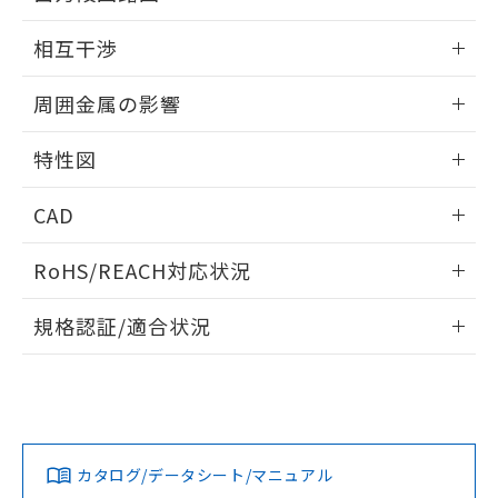
EU RoHS指令（10物質）の非含有証明書
※当社の共同利用者とは、
"個人情報
外形図
情報更新：2026/05/21
51物質の非含有証明書（当社基準）
相互干渉
の共同利用に関して"
の「1.共同利
※本証明書は発行日時点で非含有を証明す
用者の範囲」に記載されている法人を
出力段回路図
るもので、過去に遡って非含有を証明する
情報更新：2026/05/21
指します。
周囲金属の影響
ものではありません。
また、RoHS指令のフタル酸エステル類４
相互干渉
情報更新：2026/05/21
物質の対応では、対応完了までの期間は出
特性図
荷製品に未対応品が混在することから備考
周囲金属の影響
情報更新：2026/05/21
欄に対応日を記載しておりました。
CAD
既に当社にて対応品への在庫切替を完了
していることから、特段のことがない限
検出物体の大きさと材質による影響
ログイン/会員登録いただくと、CADデータをダウンロー
RoHS/REACH対応状況
り、2022年1月12日より割愛しておりま
ドすることができます。
す。
情報更新：2026/7/29
A: 45mm以上、B: 40mm以上
規格認証/適合状況
タイムチャート
ログイン/会員登録
EU RoHS
注意事項・凡例
UL認証
CSA認証
CEマーキング
鉄材
L: 4mm以上、φd: 30mm以上、D: 4mm以上、m: 24mm以
Yes
Yes
Yes
対応状況
対応予定月
※1
※2
上、n: 36mm以上
ダウンロードデータをご利用いただく前に、以下を必ずお読
アルミ材
みください。
カタログ/データシート/マニュアル
対応済み
L: 12mm以上、φd: 70mm以上、D: 12mm以上、m: 24mm
ソフトウェアの使用条件