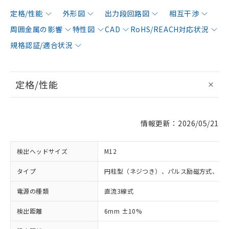
定格/性能
外形図
出力段回路図
相互干渉
周囲金属の影響
特性図
CAD
RoHS/REACH対応状況
規格認証/適合状況
定格/性能
情報更新：2026/05/21
検出ヘッドサイズ
M12
タイプ
円柱型（ネジつき）、パルス励磁方式、シ
電源の種類
直流3線式
検出距離
6mm ±10%