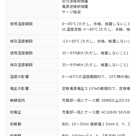
出力逆接続保護
電源逆接続保護
対応済み：EU RoHS指令（10物質）の
サージ吸収
非含有に対応した製品が提供可能な商品で
す。
使用温度範囲
0～85℃ (ただし、氷結、結露しないこと)
対応予定：EU RoHS指令（10物質）の非含
UL温度定格: 0～60℃ (ただし、氷結、結露
ご利用条件
有に対応した製品に切り替える予定のある
商品です。
保存温度範囲
-15～85℃ (ただし、氷結、結露しないこと
対応予定なし：EU RoHS指令（10物質）の
以下の条件をお読みいただき、同意のうえ
非含有に非対応の商品で、対応品を出す予
使用湿度範囲
35～95%RH (ただし、結露しないこと)
ご利用ください。
定はありません。
調査・確認中：EU RoHS指令（10物質）の
保存湿度範囲
35～95%RH (ただし、結露しないこと)
本サービスは、当社制御機器事業取扱
※1 中国RoHS○×表
非含有の対応状況を調査中または確認中の
商品の当社在庫状況および標準価格
温度の影響
0～+85℃の温度範囲内で、23℃時の検出距
商品です。
(税抜)を提供させていただくもので
「○」：最大均質材料含有率が中国RoHSの
非該当品：ライセンス料など無形物で、有
す。
電圧の影響
定格電源電圧±15%の範囲内で、定格電源電
基準値以下であることを示します。
害物質有無と関係のない商品です。
当社制御機器事業取扱商品の中には、
「×」：最大均質材料含有率が中国RoHSの
仕入先様の事情により、非含有部品として
本サービスの対象外となる商品もある
絶縁抵抗
充電部一括とケース間: 50MΩ以上(DC500V
基準値を超えていることを示します。
いたものが、含有品と判明した場合などや
当社は、これら貴社製品のうち、外国
ことをご了承ください。
「－」：未確認です。当社販売部門へお問
むを得ず変更することがあります。
為替および外国貿易法に定める商品
耐電圧
在庫状況および標準価格照会結果は、
充電部一括とケース間: AC1000V 50/60Hz 
い合わせください。
（以下｢規制貨物等」という）を輸出
記載している更新日時点での社内デー
*EU RoHS指令（10物質）：
または国外への提供する場合は、日本
耐振動
耐久: 10～55Hz 複振幅 1.5mm X、Y、Z各
記
タに基づき作成されるものであり、閲
説明
鉛(Pb) 1000ppm以下、 水銀(Hg) 1000ppm以下、 カド
*中国RoHS10物質の基準値 (GB/T26572)：
国政府の輸出許可(または役務取引許
号
覧された時点での実際の在庫および標
ミウム(Cd) 100ppm以下、
Pb(鉛) :1000ppm、 Hg(水銀) : 1000ppm、 Cd(カドミウ
2
耐衝撃
耐久: 1000m/s
X、Y、Z各方向 10回
六価クロム(Cr(Ⅵ)) 1000ppm以下、ポリ臭化ビフェニル