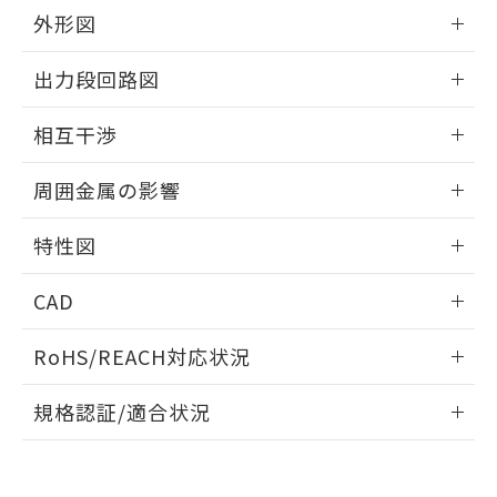
とができます。
合意する
キャンセル
引・商談に必要な範囲で利用すること
外形図
をご了承ください。
EU RoHS指令（10物質）の非含有証明書
情報更新：2026/05/21
※当社の共同利用者とは、
"個人情報
出力段回路図
51物質の非含有証明書（当社基準）
の共同利用に関して"
の「1.共同利
※本証明書は発行日時点で非含有を証明す
用者の範囲」に記載されている法人を
外形図
情報更新：2026/05/21
るもので、過去に遡って非含有を証明する
相互干渉
指します。
ものではありません。
出力段回路図
また、RoHS指令のフタル酸エステル類４
情報更新：2026/05/21
周囲金属の影響
物質の対応では、対応完了までの期間は出
荷製品に未対応品が混在することから備考
相互干渉
情報更新：2026/05/21
特性図
欄に対応日を記載しておりました。
既に当社にて対応品への在庫切替を完了
周囲金属の影響
情報更新：2026/05/21
していることから、特段のことがない限
CAD
り、2022年1月12日より割愛しておりま
検出物体の大きさと材質による影響
す。
ログイン/会員登録いただくと、CADデータをダウンロー
RoHS/REACH対応状況
ドすることができます。
情報更新：2026/7/29
A: 45mm以上、B: 40mm以上
規格認証/適合状況
タイムチャート
ログイン/会員登録
EU RoHS
注意事項・凡例
UL認証
CSA認証
CEマーキング
鉄材