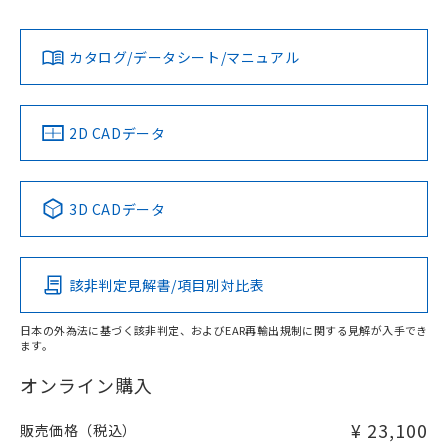
L: 4mm以上、φd: 30mm以上、D: 4mm以上、m: 24mm以
Yes
Yes
Yes
対応状況
対応予定月
※1
※2
上、n: 36mm以上
ダウンロードデータをご利用いただく前に、以下を必ずお読
アルミ材
みください。
カタログ/データシート/マニュアル
対応済み
L: 12mm以上、φd: 70mm以上、D: 12mm以上、m: 24mm
ソフトウェアの使用条件
以上、n: 70mm以上
LR型式承認
DNV型式承認
BV型式承認
KR型式承
（イギリス
（ノルウェー
（フランス
（韓国
金属埋め込み
船舶規格）
船舶規格）
船舶規格）
船舶規格
中国 RoHS
注意事項・凡例
2D CADデータ
検出領域
No
No
No
No
中国 RoHS表
※1 ※2
3D CADデータ
この製品の規格認証/適合状況ページへ
Pb
Hg
Cd
Cr(VI)
その他の認証はこちらのページからご検索ください
鉄材
l: 0mm以上、φd: 12mm以上、D: 0mm以上、m: 24mm以
該非判定見解書/項目別対比表
X
O
O
O
上、n: 36mm以上
アルミ材
日本の外為法に基づく該非判定、およびEAR再輸出規制に関する見解が入手でき
l: 12mm以上、φd: 70mm以上、D: 12mm以上、m: 24mm
ます。
"対応済み"や非含有の記載がされた商品であっても、流通
以上、n: 70mm以上
在庫等で未対応品が混在する可能性があります。
オンライン購入
非含有品が必要な際は、弊社営業部門もしくは販売店へお
問い合わせください。
¥ 23,100
販売価格（税込）