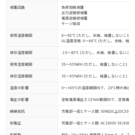
※1 対応状況
保護回路
負荷短絡保護
出力逆接続保護
電源逆接続保護
対応済み：EU RoHS指令（10物質）の
サージ吸収
非含有に対応した製品が提供可能な商品で
す。
使用温度範囲
0～85℃ (ただし、氷結、結露しないこと)
対応予定：EU RoHS指令（10物質）の非含
UL温度定格: 0～60℃ (ただし、氷結、結露
ご利用条件
有に対応した製品に切り替える予定のある
商品です。
保存温度範囲
-15～85℃ (ただし、氷結、結露しないこと
対応予定なし：EU RoHS指令（10物質）の
以下の条件をお読みいただき、同意のうえ
非含有に非対応の商品で、対応品を出す予
使用湿度範囲
35～95%RH (ただし、結露しないこと)
ご利用ください。
定はありません。
調査・確認中：EU RoHS指令（10物質）の
保存湿度範囲
35～95%RH (ただし、結露しないこと)
本サービスは、当社制御機器事業取扱
※1 中国RoHS○×表
非含有の対応状況を調査中または確認中の
商品の当社在庫状況および標準価格
温度の影響
0～+85℃の温度範囲内で、23℃時の検出距
商品です。
(税抜)を提供させていただくもので
「○」：最大均質材料含有率が中国RoHSの
非該当品：ライセンス料など無形物で、有
す。
電圧の影響
定格電源電圧±15%の範囲内で、定格電源電
基準値以下であることを示します。
害物質有無と関係のない商品です。
当社制御機器事業取扱商品の中には、
「×」：最大均質材料含有率が中国RoHSの
仕入先様の事情により、非含有部品として
本サービスの対象外となる商品もある
絶縁抵抗
充電部一括とケース間: 50MΩ以上(DC500V
基準値を超えていることを示します。
いたものが、含有品と判明した場合などや
当社は、これら貴社製品のうち、外国
ことをご了承ください。
「－」：未確認です。当社販売部門へお問
むを得ず変更することがあります。
為替および外国貿易法に定める商品
耐電圧
在庫状況および標準価格照会結果は、
充電部一括とケース間: AC1000V 50/60Hz 
い合わせください。
（以下｢規制貨物等」という）を輸出
記載している更新日時点での社内デー
*EU RoHS指令（10物質）：
または国外への提供する場合は、日本
耐振動
耐久: 10～55Hz 複振幅 1.5mm X、Y、Z各