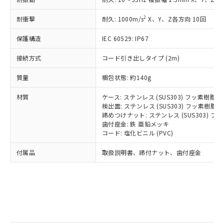
記
タに基づき作成されるものであり、閲
説明
鉛(Pb) 1000ppm以下、 水銀(Hg) 1000ppm以下、 カド
*中国RoHS10物質の基準値 (GB/T26572)：
国政府の輸出許可(または役務取引許
号
覧された時点での実際の在庫および標
ミウム(Cd) 100ppm以下、
Pb(鉛) :1000ppm、 Hg(水銀) : 1000ppm、 Cd(カドミウ
2
耐衝撃
可)を取得するなどの必要な手続きを
耐久: 1000m/s
X、Y、Z各方向 10回
六価クロム(Cr(Ⅵ)) 1000ppm以下、ポリ臭化ビフェニル
ム) : 100ppm、
準価格とは異なる場合があることをご
類(PBB) 1000ppm以下、ポリ臭化ジフェニルエーテル類
Cr(Ⅵ)(六価クロム) : 1000ppm、 PBBs(ポリ臭化ビフェ
とります。
了承ください。
(PBDE) 1000ppm以下、フタル酸ビス(2-エチルヘキシ
○
一定数以上の在庫あり
ニル類) : 1000ppm、 PBDEs(ポリ臭化ジフェニルエーテ
保護構造
IEC 60529: IP67
当社は規制貨物を破棄する場合は、完
ル) (DEHP)(別名：DOP) 1000ppm以下、フタル酸ブチ
正式な納期状況および標準価格はお客
ル類) : 1000ppm、
ルベンジル（BBP） 1000ppm以下、フタル酸ジブチル
全に破砕するなど、違法に輸出されな
DBP(フタル酸ジブチル) : 1000ppm、 DIBP(フタル酸ジ
様のお取引先、またはお客様担当のオ
（DBP） 1000ppm以下、フタル酸ジイソブチル
接続方式
コード引き出しタイプ (2m)
イソブチル) : 1000ppm、 BBP(フタル酸ブチルベンジ
△
一定数には満たないが在庫あり
いよう必要な手段を講じます。
ムロン制御機器販売店・当社販売員に
(DIBP) 1000ppm以下
ル) : 1000ppm、
当社は貴社製品を、核兵器、ミサイ
但し、RoHS指令で産業用監視および制御機器に対する
DEHP(フタル酸ビス(2-エチルヘキシル)) : 1000ppm
ご相談ください。
質量
梱包状態: 約140g
適用除外項目は除く。
ル、化学兵器、生物兵器またはその他
－
在庫なし(最新の在庫状況につ
オムロン制御機器販売店や当社販売拠
フタル酸エステル類の４物質については閾値を超える意
武器並びにこれらの製造装置等に一切
いては、お客様のお取引先、ま
図的な使用がないことを確認しています。
点は「
販売ネットワーク
」をご確認
材質
ケース: ステンレス (SUS303) フッ素樹脂
※2 環境保護使用期限
使用いたしません。
たはお客様担当のオムロン制御
ください。
検出面: ステンレス (SUS303) フッ素樹脂
当社は、貴社製品を第三者に販売する
機器販売店・当社販売員にご確
締めつけナット: ステンレス (SUS303) 
在庫状況および標準価格結果を当社の
※2 対応予定月
「ｅ」：有害物質（10物質）のすべてが基
場合は、上記1、2および3の内容を当
歯付座金: 鉄 亜鉛メッキ
認ください)
事前の承諾なく第三者に漏洩または開
準値以下であることを示します。
コード: 塩化ビニル (PVC)
該第三者に通知します。また当社は、
示しないようお願いします。
部品在庫の切り替え状況などにより、予定
「10」：通常の使用状況下において有害物
販売先および販売に係わる関係者が違
マイパーツ機能（部品リスト作成サー
空
受注生産機種、また在庫状況の
付属品
取扱説明書、締付ナット、歯付座金
月が前後することがあります。
質が外部に漏えいし、環境に深刻な影響を
法に輸出するおそれがある場合は、取
ビス）をご利用いただくには、I-Web
白
情報を公開していない機種
及ぼさない年数を意味します。
り引きをいたしません。
メンバーズにご登録されている必要が
「－」：未確認です。当社販売部門へお問
あります。
い合わせください。
お客様が当ウェブサイト上で当社にご
※3 非含有証明書ダウンロード
登録された部品リストについて、当社
および当社の共同利用者が、当社の製
下記の非含有証明書をダウンロードするこ
品・サービスに関するお客様との取