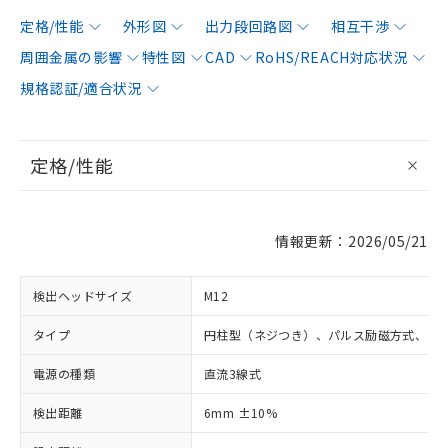
定格/性能
外形図
出力段回路図
相互干渉
周囲金属の影響
特性図
CAD
RoHS/REACH対応状況
規格認証/適合状況
定格/性能
情報更新：2026/05/21
検出ヘッドサイズ
M12
タイプ
円柱型（ネジつき）、パルス励磁方式、シ
電源の種類
直流3線式
検出距離
6mm ±10%