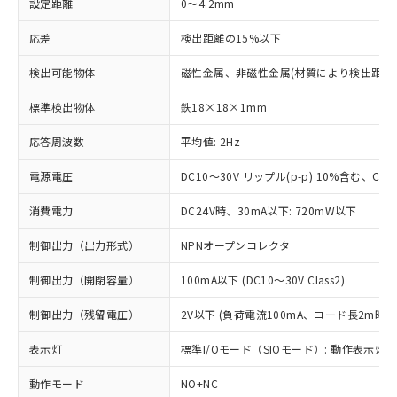
設定距離
0～4.2mm
応差
検出距離の15%以下
検出可能物体
磁性金属、非磁性金属(材質により検出距離
標準検出物体
鉄18×18×1mm
応答周波数
平均値: 2Hz
電源電圧
DC10～30V リップル(p-p) 10%含む、Clas
消費電力
DC24V時、30mA以下: 720mW以下
制御出力（出力形式）
NPNオープンコレクタ
制御出力（開閉容量）
100mA以下 (DC10～30V Class2)
制御出力（残留電圧）
2V以下 (負荷電流100mA、コード長2m時)
表示灯
標準I/Oモード（SIOモード）: 動作表示灯(橙
動作モード
NO+NC