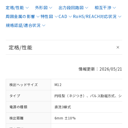
定格/性能
外形図
出力段回路図
相互干渉
周囲金属の影響
特性図
CAD
RoHS/REACH対応状況
規格認証/適合状況
定格/性能
情報更新：2026/05/21
検出ヘッドサイズ
M12
タイプ
円柱型（ネジつき）、パルス励磁方式、シー
電源の種類
直流3線式
検出距離
6mm ±10%