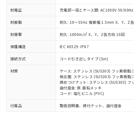
*EU RoHS指令（10物質）：
または国外への提供する場合は、日本
記
タに基づき作成されるものであり、閲
説明
鉛(Pb) 1000ppm以下、 水銀(Hg) 1000ppm以下、 カド
*中国RoHS10物質の基準値 (GB/T26572)：
耐電圧
充電部一括とケース間: AC1000V 50/60Hz 1m
国政府の輸出許可(または役務取引許
号
覧された時点での実際の在庫および標
ミウム(Cd) 100ppm以下、
Pb(鉛) :1000ppm、 Hg(水銀) : 1000ppm、 Cd(カドミウ
可)を取得するなどの必要な手続きを
六価クロム(Cr(Ⅵ)) 1000ppm以下、ポリ臭化ビフェニル
ム) : 100ppm、
準価格とは異なる場合があることをご
類(PBB) 1000ppm以下、ポリ臭化ジフェニルエーテル類
耐振動
耐久: 10～55Hz 複振幅 1.5mm X、Y、Z各方向
Cr(Ⅵ)(六価クロム) : 1000ppm、 PBBs(ポリ臭化ビフェ
とります。
了承ください。
(PBDE) 1000ppm以下、フタル酸ビス(2-エチルヘキシ
○
一定数以上の在庫あり
ニル類) : 1000ppm、 PBDEs(ポリ臭化ジフェニルエーテ
当社は規制貨物を破棄する場合は、完
ル) (DEHP)(別名：DOP) 1000ppm以下、フタル酸ブチ
正式な納期状況および標準価格はお客
ル類) : 1000ppm、
2
耐衝撃
耐久: 1000m/s
X、Y、Z各方向 10回
ルベンジル（BBP） 1000ppm以下、フタル酸ジブチル
全に破砕するなど、違法に輸出されな
DBP(フタル酸ジブチル) : 1000ppm、 DIBP(フタル酸ジ
様のお取引先、またはお客様担当のオ
（DBP） 1000ppm以下、フタル酸ジイソブチル
イソブチル) : 1000ppm、 BBP(フタル酸ブチルベンジ
△
一定数には満たないが在庫あり
いよう必要な手段を講じます。
ムロン制御機器販売店・当社販売員に
(DIBP) 1000ppm以下
ル) : 1000ppm、
保護構造
IEC 60529: IP67
当社は貴社製品を、核兵器、ミサイ
但し、RoHS指令で産業用監視および制御機器に対する
DEHP(フタル酸ビス(2-エチルヘキシル)) : 1000ppm
ご相談ください。
適用除外項目は除く。
ル、化学兵器、生物兵器またはその他
－
在庫なし(最新の在庫状況につ
オムロン制御機器販売店や当社販売拠
接続方式
コード引き出しタイプ (5m)
フタル酸エステル類の４物質については閾値を超える意
武器並びにこれらの製造装置等に一切
いては、お客様のお取引先、ま
図的な使用がないことを確認しています。
点は「
販売ネットワーク
」をご確認
※2 環境保護使用期限
使用いたしません。
たはお客様担当のオムロン制御
材質
ケース: ステンレス (SUS303) フッ素樹脂コ
ください。
当社は、貴社製品を第三者に販売する
検出面: ステンレス (SUS303) フッ素樹脂コ
機器販売店・当社販売員にご確
在庫状況および標準価格結果を当社の
※2 対応予定月
「ｅ」：有害物質（10物質）のすべてが基
締めつけナット: ステンレス (SUS303) フ
場合は、上記1、2および3の内容を当
認ください)
事前の承諾なく第三者に漏洩または開
歯付座金: 鉄 亜鉛メッキ
準値以下であることを示します。
該第三者に通知します。また当社は、
示しないようお願いします。
コード: 塩化ビニル (PVC)
部品在庫の切り替え状況などにより、予定
「10」：通常の使用状況下において有害物
販売先および販売に係わる関係者が違
マイパーツ機能（部品リスト作成サー
空
受注生産機種、また在庫状況の
月が前後することがあります。
質が外部に漏えいし、環境に深刻な影響を
法に輸出するおそれがある場合は、取
ビス）をご利用いただくには、I-Web
白
情報を公開していない機種
付属品
取扱説明書、締付ナット、歯付座金
及ぼさない年数を意味します。
り引きをいたしません。
メンバーズにご登録されている必要が
「－」：未確認です。当社販売部門へお問
あります。
い合わせください。
お客様が当ウェブサイト上で当社にご
※3 非含有証明書ダウンロード
登録された部品リストについて、当社
および当社の共同利用者が、当社の製