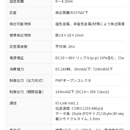
設定距離
0～4.2mm
応差
検出距離の15%以下
検出可能物体
磁性金属、非磁性金属(材質により検出距離が
標準検出物体
鉄18×18×1mm
応答周波数
平均値: 2Hz
電源電圧
DC10～30V リップル(p-p) 10%含む、Class2
消費電力
DC24V時、30mA以下: 720mW以下
制御出力（出力形式）
PNPオープンコレクタ
制御出力（開閉容量）
100mA以下 (DC10～30V Class2)
通信
IO-Link Ver1.1
伝送速度: COM3 (230.4kbps)
データ長: 2byte (PDサイズ)/1byte (M-sequen
最小サイクルタイム: 1.0ms
表示灯
標準I/Oモード（SIOモード）: 動作表示灯(橙L