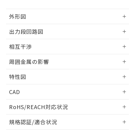
下記の非含有証明書をダウンロードするこ
品・サービスに関するお客様との取
とができます。
合意する
キャンセル
引・商談に必要な範囲で利用すること
外形図
をご了承ください。
EU RoHS指令（10物質）の非含有証明書
※当社の共同利用者とは、
"個人情報
51物質の非含有証明書（当社基準）
情報更新：2026/05/21
の共同利用に関して"
の「1.共同利
出力段回路図
※本証明書は発行日時点で非含有を証明す
用者の範囲」に記載されている法人を
るもので、過去に遡って非含有を証明する
外形図
指します。
情報更新：2026/05/21
相互干渉
ものではありません。
また、RoHS指令のフタル酸エステル類４
出力段回路図
情報更新：2026/05/21
物質の対応では、対応完了までの期間は出
周囲金属の影響
荷製品に未対応品が混在することから備考
相互干渉
欄に対応日を記載しておりました。
情報更新：2026/05/21
特性図
既に当社にて対応品への在庫切替を完了
していることから、特段のことがない限
周囲金属の影響
情報更新：2026/05/21
り、2022年1月12日より割愛しておりま
CAD
す。
検出物体の大きさと材質による影響
ログイン/会員登録いただくと、CADデータをダウンロー
RoHS/REACH対応状況
ドすることができます。
情報更新：2026/7/29
A: 45mm以上、B: 40mm以上
規格認証/適合状況
タイムチャート
ログイン/会員登録
EU RoHS
注意事項・凡例