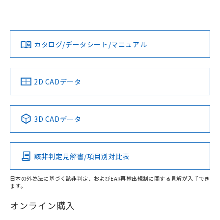
UL認証
CSA認証
CEマーキング
鉄材
L: 4mm以上、φd: 30mm以上、D: 4mm以上、m: 24mm以
Yes
Yes
Yes
対応状況
対応予定月
※1
※2
上、n: 36mm以上
ダウンロードデータをご利用いただく前に、以下を必ずお読
アルミ材
みください。
カタログ/データシート/マニュアル
対応済み
L: 12mm以上、φd: 70mm以上、D: 12mm以上、m: 24mm
ソフトウェアの使用条件
以上、n: 70mm以上
LR型式承認
DNV型式承認
BV型式承認
KR型式承
（イギリス
（ノルウェー
（フランス
（韓国
金属埋め込み
船舶規格）
船舶規格）
船舶規格）
船舶規格
中国 RoHS
注意事項・凡例
2D CADデータ
検出領域
No
No
No
No
中国 RoHS表
※1 ※2
3D CADデータ
この製品の規格認証/適合状況ページへ
Pb
Hg
Cd
Cr(VI)
その他の認証はこちらのページからご検索ください
鉄材
l: 0mm以上、φd: 12mm以上、D: 0mm以上、m: 24mm以
該非判定見解書/項目別対比表
X
O
O
O
上、n: 36mm以上
アルミ材
日本の外為法に基づく該非判定、およびEAR再輸出規制に関する見解が入手でき
l: 12mm以上、φd: 70mm以上、D: 12mm以上、m: 24mm
ます。
"対応済み"や非含有の記載がされた商品であっても、流通
以上、n: 70mm以上
在庫等で未対応品が混在する可能性があります。
オンライン購入
非含有品が必要な際は、弊社営業部門もしくは販売店へお