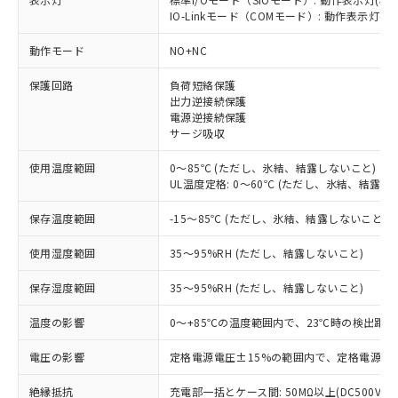
IO-Linkモード（COMモード）: 動作表示灯(橙L
※1 対応状況
動作モード
NO+NC
対応済み：EU RoHS指令（10物質）の
保護回路
負荷短絡保護
非含有に対応した製品が提供可能な商品で
出力逆接続保護
す。
電源逆接続保護
対応予定：EU RoHS指令（10物質）の非含
サージ吸収
ご利用条件
有に対応した製品に切り替える予定のある
商品です。
使用温度範囲
0～85℃ (ただし、氷結、結露しないこと)
対応予定なし：EU RoHS指令（10物質）の
UL温度定格: 0～60℃ (ただし、氷結、結露し
以下の条件をお読みいただき、同意のうえ
非含有に非対応の商品で、対応品を出す予
ご利用ください。
保存温度範囲
-15～85℃ (ただし、氷結、結露しないこと)
定はありません。
調査・確認中：EU RoHS指令（10物質）の
本サービスは、当社制御機器事業取扱
※1 中国RoHS○×表
使用湿度範囲
35～95%RH (ただし、結露しないこと)
非含有の対応状況を調査中または確認中の
商品の当社在庫状況および標準価格
商品です。
(税抜)を提供させていただくもので
保存湿度範囲
35～95%RH (ただし、結露しないこと)
「○」：最大均質材料含有率が中国RoHSの
非該当品：ライセンス料など無形物で、有
す。
基準値以下であることを示します。
害物質有無と関係のない商品です。
当社制御機器事業取扱商品の中には、
温度の影響
0～+85℃の温度範囲内で、23℃時の検出距離
「×」：最大均質材料含有率が中国RoHSの
仕入先様の事情により、非含有部品として
本サービスの対象外となる商品もある
基準値を超えていることを示します。
いたものが、含有品と判明した場合などや
当社は、これら貴社製品のうち、外国
電圧の影響
定格電源電圧±15%の範囲内で、定格電源電圧
ことをご了承ください。
「－」：未確認です。当社販売部門へお問
むを得ず変更することがあります。
為替および外国貿易法に定める商品
在庫状況および標準価格照会結果は、
い合わせください。
（以下｢規制貨物等」という）を輸出
絶縁抵抗
充電部一括とケース間: 50MΩ以上(DC500Vメ
記載している更新日時点での社内デー