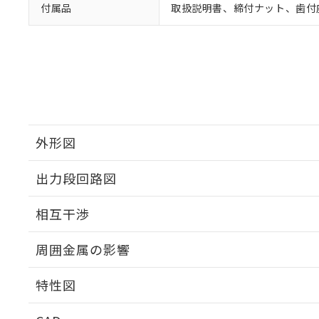
付属品
取扱説明書、締付ナット、歯付
外形図
出力段回路図
外形図
相互干渉
出力段回路図
周囲金属の影響
相互干渉
特性図
周囲金属の影響