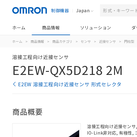
制御機器
Japan
ホーム
商品情報
ソリューション
ダ
ホーム
>
商品情報
>
商品カテゴリ
>
センサ
>
近接センサ
>
円柱型
溶接工程向け近接センサ
E2EW-QX5D218 2M
E2EW 溶接工程向け近接センサ 形式セレクタ
商品概要
溶接工程向け近接センサ, 耐
IO-Link非対応, 有極性