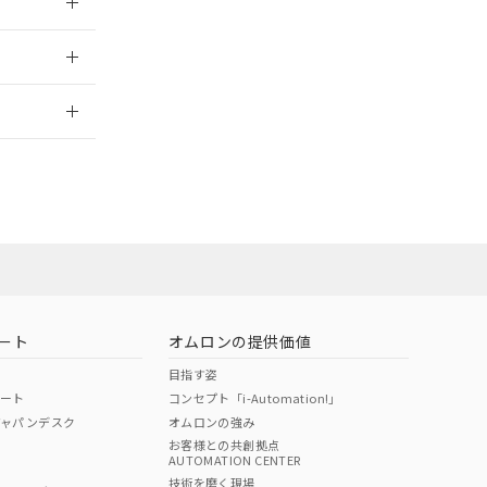
2026/7/29
ート
オムロンの提供価値
目指す姿
ポート
コンセプト「i-Automation!」
ジャパンデスク
オムロンの強み
お客様との共創拠点
AUTOMATION CENTER
DIBP
BBP
DEHP
環境保護
技術を磨く現場