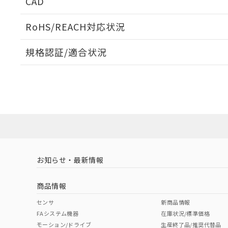
CAD
検出物体の大きさと材質による影響
ログイン/会員登録いただくと、CADデータをダウンロ
RoHS/REACH対応状況
規格認証/適合状況
A: 65mm以上、B: 60mm以上
EU RoHS
注意事項・凡例
UL認証
CSA認証
CEマーキング
ダウンロードデータをご利用いただく前に、以下を必ずお読
Yes
Yes
Yes
対応状況
対応予定月
※1
※2
鉄材
ソフトウェアの使用条件
タイムチャート
L: 0mm以上、φd: 18mm以上、D: 0mm以上、m: 20mm以
対応済み
アルミ材
L: 12mm以上、φd: 80mm以上、D: 12mm以上、m: 20mm
LR型式承認
DNV型式承認
BV型式承認
KR
（イギリス
（ノルウェー
（フランス
（
金属埋め込み
お知らせ・最新情報
中国 RoHS
注意事項・凡例
船舶規格）
船舶規格）
船舶規格）
船
商品情報
No
No
No
No
検出領域
中国 RoHS表
※1 ※2
センサ
新商品情報
FAシステム機器
在庫状況/標準価格
Pb
Hg
Cd
Cr(V
モーション/ドライブ
生産終了品/推奨代替品