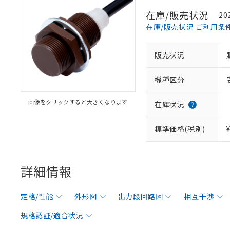
在庫/販売状況
20
在庫/販売状況 ご利用条
販売状況
機種区分
画像をクリックすると大きくなります
在庫状況
標準価格(税別)
詳細情報
定格/性能
外形図
出力段回路図
相互干渉
規格認証/適合状況