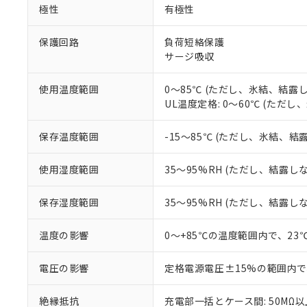
非該当品：ライセ
極性
有極性
※1 中国RoHS
仕入先様の事情に
があります。
以下の条件をお読
「○」：最大均質
保護回路
負荷短絡保護
「×」：最大均質
サージ吸収
本サービスは
当社は、これ
*EU RoHS指令（10物
「－」：未確認で
鉛(Pb) 1000ppm以下、
くものです。
う）を輸出ま
記
説明
六価クロム(Cr(Ⅵ)) 1
当社制御機器
などの必要な
使用温度範囲
0～85℃ (ただし、氷結、結露
フタル酸ビス(2-エチルヘ
号
*中国RoHS10物質の基準値 
ル（DBP） 1000ppm
在庫状況およ
当社は規制貨
UL温度定格: 0～60℃ (ただ
Pb(鉛) :1000ppm、 Hg
但し、RoHS指令で産
のであり、閲
ます。
Cr(Ⅵ)(六価クロム) : 
フタル酸エステル類の４
○
一定数以
DBP(フタル酸ジブチル) :
い。
当社は貴社製
保存温度範囲
-15～85℃ (ただし、氷結、結
DEHP(フタル酸ビス(2-エ
正式な納期状
置等に一切使
当社販売員に
※2 対応予定月
△
一定数に
当社は、貴社
使用湿度範囲
35～95%RH (ただし、結露し
オムロン制御
また当社は、
※2 環境保護使
在庫状況およ
部品在庫の切り替
たしません。
－
在庫なし
保存湿度範囲
35～95%RH (ただし、結露し
す。
「ｅ」：有害物質
機器販売
マイパーツ機
「10」：通常の
ている必要が
温度の影響
0～+85℃の温度範囲内で、2
味します。
空
受注生産
お客様が当ウ
※3 非含有証明
「－」：未確認で
白
が、当社の製
電圧の影響
定格電源電圧±15%の範囲内で
さい。
下記の非含有証明
※当社の共同
絶縁抵抗
充電部一括とケース間: 50MΩ以上
いる法人を指
EU RoHS指令（