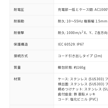
51物質の非含有証
※本証明書は発行
耐電圧
充電部一括とケース間: AC1000V 
また、RoHS指
混在することから
耐振動
耐久: 10～55Hz 複振幅 1.5m
既に当社にて対応
り割愛しておりま
2
耐衝撃
耐久: 1000m/s
X、Y、Z各方向 
保護構造
IEC 60529: IP67
接続方式
コード引き出しタイプ (2m)
質量
梱包状態: 約160g
材質
ケース: ステンレス (SUS303
検出面: ステンレス (SUS303
締めつけナット: ステンレス (S
歯付座金: 鉄 亜鉛メッキ
コード: 塩化ビニル (PVC)