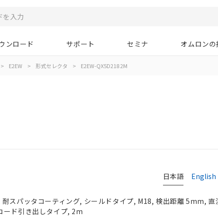
ウンロード
サポート
セミナ
オムロンの
>
E2EW
>
形式セレクタ
>
E2EW-QX5D218 2M
日本語
English
スパッタコーティング, シールドタイプ, M18, 検出距離 5mm, 直流2
, コード引き出しタイプ, 2m