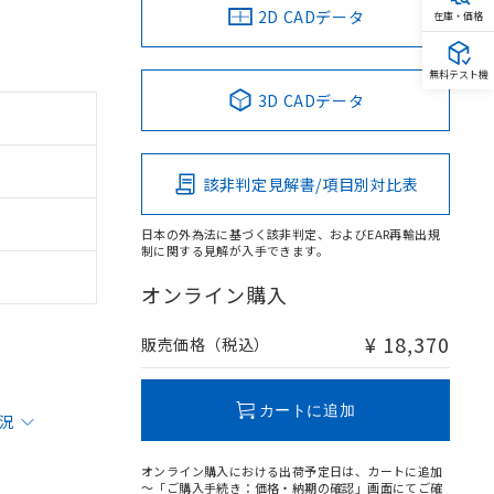
2D CADデータ
在庫・価格
無料テスト機
3D CADデータ
該非判定見解書/項目別対比表
日本の外為法に基づく該非判定、およびEAR再輸出規
制に関する見解が入手できます。
オンライン購入
¥ 18,370
販売価格（税込）
カートに追加
状況
オンライン購入における出荷予定日は、カートに追加
～「ご購入手続き：価格・納期の確認」画面にてご確