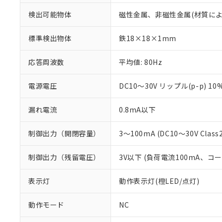
検出可能物体
磁性金属、非磁性金属(材質に
標準検出物体
鉄18×18×1mm
応答周波数
平均値: 80Hz
電源電圧
DC10～30V リップル(p-p) 10
漏れ電流
0.8mA以下
制御出力（開閉容量）
3～100mA (DC10～30V Class2
制御出力（残留電圧）
3V以下 (負荷電流100mA、コ
※1 対応状況
表示灯
動作表示灯(橙LED/点灯)
対応済み：EU
対応予定：EU R
対応予定なし：EU
動作モード
NC
調査・確認中：EU
ご利用条件