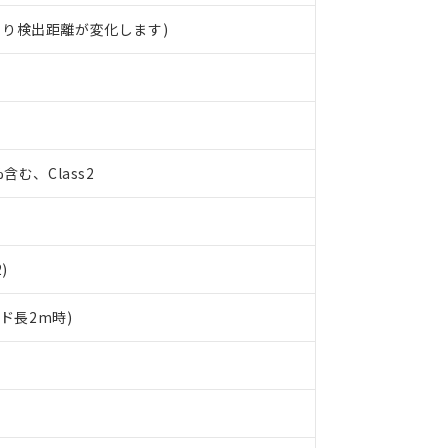
より検出距離が変化します)
%含む、Class2
)
ード長2m時)
 RoHS指令（10物質）の非含有に対応した製品が提供可能な商品です
oHS指令（10物質）の非含有に対応した製品に切り替える予定のある
 RoHS指令（10物質）の非含有に非対応の商品で、対応品を出す予
 RoHS指令（10物質）の非含有の対応状況を調査中または確認中の