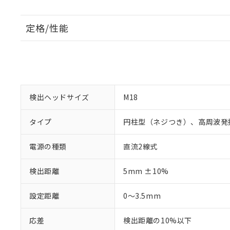
定格/性能
検出ヘッドサイズ
M18
タイプ
円柱型（ネジつき）、高周波発
電源の種類
直流2線式
検出距離
5mm ±10%
設定距離
0～3.5mm
応差
検出距離の10%以下