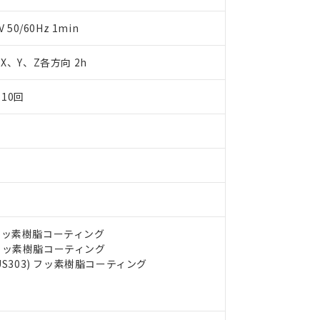
明書（当社基準）
日時点で非含有を証明するもので、過去に遡って非含有を証明するも
50/60Hz 1min
令のフタル酸エステル類４物質の対応では、対応完了までの期間は出
備考欄に対応日を記載しておりました。
m X、Y、Z各方向 2h
品への在庫切替を完了していることから、特段のことがない限り、20
す。
10回
) フッ素樹脂コーティング
) フッ素樹脂コーティング
US303) フッ素樹脂コーティング