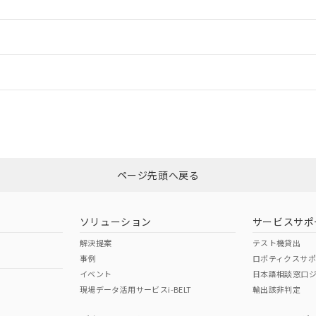
ードすることができます。
情報更新：
ログイン/会員登録
CCC認証
電波法
みください。
N/A
N/A
非含有証明書
※3
上、n: 60mm以上
ページ先頭へ戻る
ダウンロードはこちら
以上、n: 80mm以上
型式承認
NK型式承認
ABS型式承認
韓国
（日本
（アメリカ
ソリューション
サービスサポ
舶規格）
船舶規格）
船舶規格）
解決提案
テスト機貸出
事例
ロボティクスサ
No
No
イベント
日本語相談窓口
現場データ活用サービスi-BELT
輸出該非判定
I)
PBBs
PBDEs
DBP