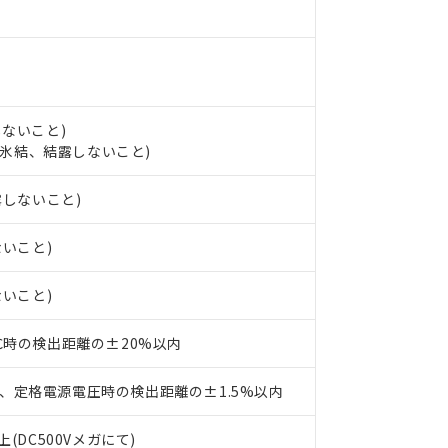
ンス料など無形物で、有害物質有無と関係のない商品です。
○×表
より、非含有部品としていたものが、含有品と判明した場合などやむ
みいただき、同意のうえご利用ください。
材料含有率が中国RoHSの基準値以下であることを示します。
材料含有率が中国RoHSの基準値を超えていることを示します。
、当社制御機器事業取扱商品の当社在庫状況および標準価格(税抜)
ら貴社製品のうち、外国為替および外国貿易法に定める商品（以下｢
質）：
す。当社販売部門へお問い合わせください。
 水銀(Hg) 1000ppm以下、 カドミウム(Cd) 100ppm以下、
たは国外への提供する場合は、日本国政府の輸出許可(または役務取
000ppm以下、ポリ臭化ビフェニル類(PBB) 1000ppm以下、ポリ臭化ジフェニルエーテル類(P
事業取扱商品の中には、本サービスの対象外となる商品もあること
手続きをとります。
しないこと)
キシル) (DEHP)(別名：DOP) 1000ppm以下、フタル酸ブチルベンジル（BBP） 100
(GB/T26572)：
以下、フタル酸ジイソブチル (DIBP) 1000ppm以下
び標準価格照会結果は、記載している更新日時点での社内データに
物を破棄する場合は、完全に破砕するなど、違法に輸出されないよ
し、氷結、結露しないこと)
(水銀) : 1000ppm、 Cd(カドミウム) : 100ppm、
業用監視および制御機器に対する適用除外項目は除く。
覧された時点での実際の在庫および標準価格とは異なる場合がある
1000ppm、 PBBs(ポリ臭化ビフェニル類) : 1000ppm、 PBDEs(ポリ臭化ジフェニルエーテル類
物質については閾値を超える意図的な使用がないことを確認しています。
上の在庫あり
 1000ppm、 DIBP(フタル酸ジイソブチル) : 1000ppm、 BBP(フタル酸ブチルベンジル) :
品を、核兵器、ミサイル、化学兵器、生物兵器またはその他武器並
露しないこと)
チルヘキシル)) : 1000ppm
況および標準価格はお客様のお取引先、またはお客様担当のオムロ
用いたしません。
ご相談ください。
は満たないが在庫あり
製品を第三者に販売する場合は、上記1、2および3の内容を当該第
ないこと)
機器販売店や当社販売拠点は「
販売ネットワーク
」をご確認くだ
販売先および販売に係わる関係者が違法に輸出するおそれがある場
用期限
び標準価格結果を当社の事前の承諾なく第三者に漏洩または開示し
え状況などにより、予定月が前後することがあります。
(最新の在庫状況については、お客様のお取引先、またはお客様担当
ないこと)
（10物質）のすべてが基準値以下であることを示します。
店・当社販売員にご確認ください)
能（部品リスト作成サービス）をご利用いただくには、I-Webメン
使用状況下において有害物質が外部に漏えいし、環境に深刻な影響を
あります。
3℃時の検出距離の±20%以内
機種、また在庫状況の情報を公開していない機種
ェブサイト上で当社にご登録された部品リストについて、当社およ
書ダウンロード
す。当社販売部門へお問い合わせください。
品・サービスに関するお客様との取引・商談に必要な範囲で利用す
合意する
キャンセル
、定格電源電圧時の検出距離の±1.5%以内
書をダウンロードすることができます。
利用者とは、
"個人情報の共同利用に関して"
の「1.共同利用者の
(DC500Vメガにて)
します。
10物質）の非含有証明書