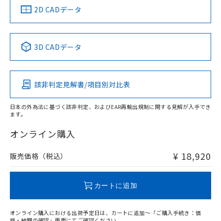
船舶規格）
船舶規格）
船舶規格）
船舶規格
中国 RoHS
注意事項・凡例
2D CADデータ
No
No
No
No
検出領域
中国 RoHS表
※1 ※2
3D CADデータ
この製品の規格認証/適合状況ページへ
Pb
Hg
Cd
Cr(VI)
その他の認証はこちらのページからご検索ください
鉄材
l: 0mm以上、φd: 18mm以上、D: 0mm以上、m: 20mm以
該非判定見解書/項目別対比表
X
O
O
O
上、n: 60mm以上
アルミ材
日本の外為法に基づく該非判定、およびEAR再輸出規制に関する見解が入手でき
l: 12mm以上、φd: 80mm以上、D: 12mm以上、m: 20mm
ます。
"対応済み"や非含有の記載がされた商品であっても、流通
以上、n: 80mm以上
在庫等で未対応品が混在する可能性があります。
オンライン購入
非含有品が必要な際は、弊社営業部門もしくは販売店へお
問い合わせください。
¥ 18,920
販売価格（税込）
この製品のRoHS/REACH対応状況ページへ
カートに追加
オンライン購入における出荷予定日は、カートに追加～「ご購入手続き：価
格・納期の確認」画面にてご確認ください。