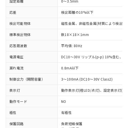
設定距離
0～3.5mm
応差
検出距離の10%以下
検出可能物体
磁性金属、非磁性金属(材質により検出距
標準検出物体
鉄18×18×1mm
応答周波数
平均値: 80Hz
電源電圧
DC10～30V リップル(p-p) 10%含む、Cla
漏れ電流
0.8mA以下
制御出力（開閉容量）
3～100mA (DC10～30V Class2)
表示灯
動作表示灯(橙LED/点灯)、設定表示灯(緑L
動作モード
NO
極性
有極性
※1 対応状況
保護回路
負荷短絡保護