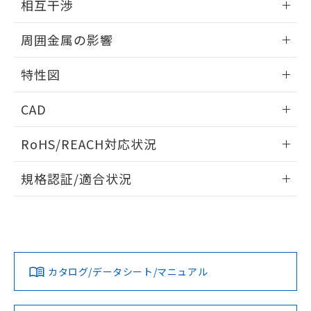
※当社の共同利用者とは、
"個人情報
相互干渉
51物質の非含有証明書（当社基準）
の共同利用に関して"
の「1.共同利
※本証明書は発行日時点で非含有を証明す
出力段回路図
情報更新：2026/05/21
用者の範囲」に記載されている法人を
周囲金属の影響
るもので、過去に遡って非含有を証明する
指します。
ものではありません。
相互干渉
情報更新：2026/05/21
また、RoHS指令のフタル酸エステル類４
特性図
物質の対応では、対応完了までの期間は出
周囲金属の影響
荷製品に未対応品が混在することから備考
情報更新：2026/05/21
CAD
欄に対応日を記載しておりました。
既に当社にて対応品への在庫切替を完了
検出物体の大きさと材質による影響
ログイン/会員登録いただくと、CADデータをダウンロー
RoHS/REACH対応状況
していることから、特段のことがない限
ドすることができます。
り、2022年1月12日より割愛しておりま
情報更新：2026/7/29
A: 65mm以上、B: 60mm以上
す。
規格認証/適合状況
ログイン/会員登録
EU RoHS
注意事項・凡例
UL認証
CSA認証
CEマーキング
鉄材
L: 0mm以上、φd: 18mm以上、D: 0mm以上、m: 20mm以
Yes
Yes
Yes
対応状況
対応予定月
※1
※2
上、n: 60mm以上
ダウンロードデータをご利用いただく前に、以下を必ずお読
タイムチャート
アルミ材
みください。
カタログ/データシート/マニュアル
対応済み
L: 12mm以上、φd: 80mm以上、D: 12mm以上、m: 20mm
ソフトウェアの使用条件
以上、n: 80mm以上
LR型式承認
DNV型式承認
BV型式承認
KR型式承
（イギリス
（ノルウェー
（フランス
（韓国
金属埋め込み