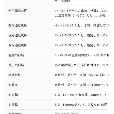
サージ吸収
対応済み：EU RoHS指令（10物質）の
非含有に対応した製品が提供可能な商品で
使用温度範囲
0～85℃ (ただし、氷結、結露しないこと)
す。
UL温度定格: 0～60℃ (ただし、氷結、結
対応予定：EU RoHS指令（10物質）の非含
ご利用条件
有に対応した製品に切り替える予定のある
保存温度範囲
-15～85℃ (ただし、氷結、結露しないこ
商品です。
対応予定なし：EU RoHS指令（10物質）の
使用湿度範囲
35～95%RH (ただし、結露しないこと)
以下の条件をお読みいただき、同意のうえ
非含有に非対応の商品で、対応品を出す予
ご利用ください。
定はありません。
保存湿度範囲
35～95%RH (ただし、結露しないこと)
調査・確認中：EU RoHS指令（10物質）の
本サービスは、当社制御機器事業取扱
※1 中国RoHS○×表
非含有の対応状況を調査中または確認中の
温度の影響
0～+85℃の温度範囲内で、23℃時の検出
商品の当社在庫状況および標準価格
商品です。
(税抜)を提供させていただくもので
「○」：最大均質材料含有率が中国RoHSの
電圧の影響
定格電源電圧±15%の範囲内で、定格電源
非該当品：ライセンス料など無形物で、有
す。
基準値以下であることを示します。
害物質有無と関係のない商品です。
当社制御機器事業取扱商品の中には、
絶縁抵抗
充電部一括とケース間: 50MΩ以上(DC500
「×」：最大均質材料含有率が中国RoHSの
仕入先様の事情により、非含有部品として
本サービスの対象外となる商品もある
基準値を超えていることを示します。
いたものが、含有品と判明した場合などや
当社は、これら貴社製品のうち、外国
ことをご了承ください。
耐電圧
充電部一括とケース間: AC1000V 50/60Hz
「－」：未確認です。当社販売部門へお問
むを得ず変更することがあります。
為替および外国貿易法に定める商品
在庫状況および標準価格照会結果は、
い合わせください。
（以下｢規制貨物等」という）を輸出
耐振動
記載している更新日時点での社内デー
耐久: 10～55Hz 複振幅 1.5mm X、Y、Z
*EU RoHS指令（10物質）：
または国外への提供する場合は、日本
記
タに基づき作成されるものであり、閲
説明
鉛(Pb) 1000ppm以下、 水銀(Hg) 1000ppm以下、 カド
*中国RoHS10物質の基準値 (GB/T26572)：
国政府の輸出許可(または役務取引許
2
耐衝撃
耐久: 1000m/s
X、Y、Z各方向 10回
号
覧された時点での実際の在庫および標
ミウム(Cd) 100ppm以下、
Pb(鉛) :1000ppm、 Hg(水銀) : 1000ppm、 Cd(カドミウ
可)を取得するなどの必要な手続きを
六価クロム(Cr(Ⅵ)) 1000ppm以下、ポリ臭化ビフェニル
ム) : 100ppm、
準価格とは異なる場合があることをご
類(PBB) 1000ppm以下、ポリ臭化ジフェニルエーテル類
Cr(Ⅵ)(六価クロム) : 1000ppm、 PBBs(ポリ臭化ビフェ