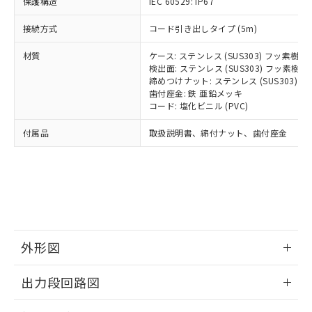
保護構造
とります。
IEC 60529: IP67
了承ください。
(PBDE) 1000ppm以下、フタル酸ビス(2-エチルヘキシ
○
一定数以上の在庫あり
ニル類) : 1000ppm、 PBDEs(ポリ臭化ジフェニルエーテ
当社は規制貨物を破棄する場合は、完
ル) (DEHP)(別名：DOP) 1000ppm以下、フタル酸ブチ
正式な納期状況および標準価格はお客
ル類) : 1000ppm、
接続方式
コード引き出しタイプ (5m)
ルベンジル（BBP） 1000ppm以下、フタル酸ジブチル
全に破砕するなど、違法に輸出されな
DBP(フタル酸ジブチル) : 1000ppm、 DIBP(フタル酸ジ
様のお取引先、またはお客様担当のオ
（DBP） 1000ppm以下、フタル酸ジイソブチル
イソブチル) : 1000ppm、 BBP(フタル酸ブチルベンジ
△
一定数には満たないが在庫あり
いよう必要な手段を講じます。
ムロン制御機器販売店・当社販売員に
(DIBP) 1000ppm以下
ル) : 1000ppm、
材質
ケース: ステンレス (SUS303) フッ素樹
当社は貴社製品を、核兵器、ミサイ
但し、RoHS指令で産業用監視および制御機器に対する
DEHP(フタル酸ビス(2-エチルヘキシル)) : 1000ppm
ご相談ください。
検出面: ステンレス (SUS303) フッ素
適用除外項目は除く。
ル、化学兵器、生物兵器またはその他
－
在庫なし(最新の在庫状況につ
オムロン制御機器販売店や当社販売拠
締めつけナット: ステンレス (SUS303)
フタル酸エステル類の４物質については閾値を超える意
武器並びにこれらの製造装置等に一切
いては、お客様のお取引先、ま
図的な使用がないことを確認しています。
点は「
販売ネットワーク
歯付座金: 鉄 亜鉛メッキ
」をご確認
※2 環境保護使用期限
使用いたしません。
たはお客様担当のオムロン制御
コード: 塩化ビニル (PVC)
ください。
当社は、貴社製品を第三者に販売する
機器販売店・当社販売員にご確
在庫状況および標準価格結果を当社の
※2 対応予定月
「ｅ」：有害物質（10物質）のすべてが基
付属品
場合は、上記1、2および3の内容を当
取扱説明書、締付ナット、歯付座金
認ください)
事前の承諾なく第三者に漏洩または開
準値以下であることを示します。
該第三者に通知します。また当社は、
示しないようお願いします。
部品在庫の切り替え状況などにより、予定
「10」：通常の使用状況下において有害物
販売先および販売に係わる関係者が違
マイパーツ機能（部品リスト作成サー
空
受注生産機種、また在庫状況の
月が前後することがあります。
質が外部に漏えいし、環境に深刻な影響を
法に輸出するおそれがある場合は、取
ビス）をご利用いただくには、I-Web
白
情報を公開していない機種
及ぼさない年数を意味します。
り引きをいたしません。
メンバーズにご登録されている必要が
「－」：未確認です。当社販売部門へお問
あります。
い合わせください。
お客様が当ウェブサイト上で当社にご
※3 非含有証明書ダウンロード
登録された部品リストについて、当社
外形図
および当社の共同利用者が、当社の製
下記の非含有証明書をダウンロードするこ
品・サービスに関するお客様との取
情報更新：2026/05/21
とができます。
出力段回路図
合意する
キャンセル
引・商談に必要な範囲で利用すること
をご了承ください。
外形図
情報更新：2026/05/21
EU RoHS指令（10物質）の非含有証明書