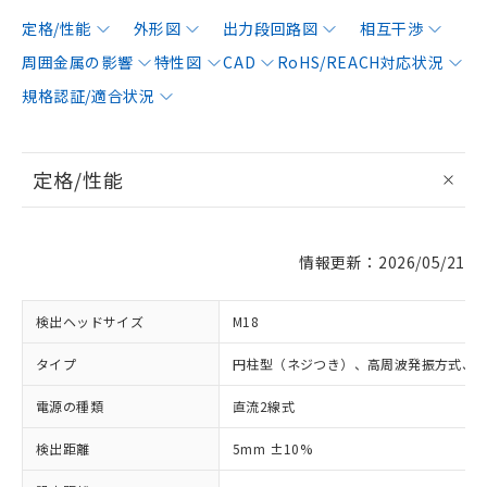
定格/性能
外形図
出力段回路図
相互干渉
周囲金属の影響
特性図
CAD
RoHS/REACH対応状況
規格認証/適合状況
定格/性能
情報更新：2026/05/21
検出ヘッドサイズ
M18
タイプ
円柱型（ネジつき）、高周波発振方式、
電源の種類
直流2線式
検出距離
5mm ±10%