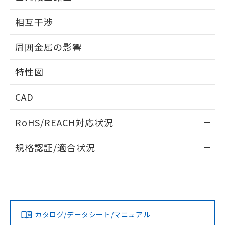
EU RoHS指令（10物質）の非含有証明書
※当社の共同利用者とは、
"個人情報
外形図
情報更新：2026/05/21
51物質の非含有証明書（当社基準）
相互干渉
の共同利用に関して"
の「1.共同利
※本証明書は発行日時点で非含有を証明す
用者の範囲」に記載されている法人を
出力段回路図
るもので、過去に遡って非含有を証明する
情報更新：2026/05/21
指します。
周囲金属の影響
ものではありません。
また、RoHS指令のフタル酸エステル類４
相互干渉
情報更新：2026/05/21
物質の対応では、対応完了までの期間は出
特性図
荷製品に未対応品が混在することから備考
周囲金属の影響
情報更新：2026/05/21
欄に対応日を記載しておりました。
CAD
既に当社にて対応品への在庫切替を完了
していることから、特段のことがない限
検出物体の大きさと材質による影響
ログイン/会員登録いただくと、CADデータをダウンロー
RoHS/REACH対応状況
り、2022年1月12日より割愛しておりま
ドすることができます。
す。
情報更新：2026/7/29
A: 65mm以上、B: 60mm以上
規格認証/適合状況
タイムチャート
ログイン/会員登録
EU RoHS
注意事項・凡例
UL認証
CSA認証
CEマーキング
鉄材
L: 0mm以上、φd: 18mm以上、D: 0mm以上、m: 20mm以
Yes
Yes
Yes
対応状況
対応予定月
※1
※2
上、n: 60mm以上
ダウンロードデータをご利用いただく前に、以下を必ずお読
アルミ材
みください。
カタログ/データシート/マニュアル
対応済み
L: 12mm以上、φd: 80mm以上、D: 12mm以上、m: 20mm
ソフトウェアの使用条件