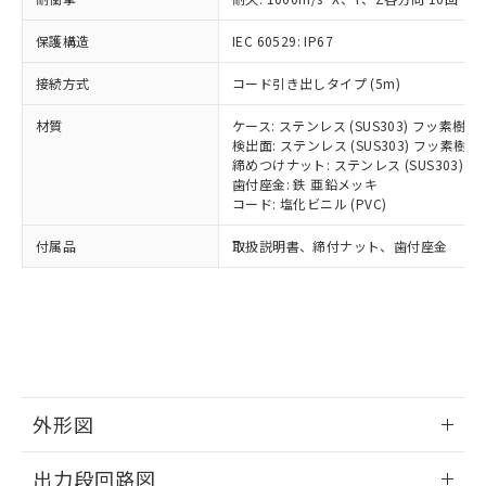
可)を取得するなどの必要な手続きを
ム) : 100ppm、
準価格とは異なる場合があることをご
類(PBB) 1000ppm以下、ポリ臭化ジフェニルエーテル類
Cr(Ⅵ)(六価クロム) : 1000ppm、 PBBs(ポリ臭化ビフェ
とります。
了承ください。
(PBDE) 1000ppm以下、フタル酸ビス(2-エチルヘキシ
○
一定数以上の在庫あり
ニル類) : 1000ppm、 PBDEs(ポリ臭化ジフェニルエーテ
保護構造
IEC 60529: IP67
当社は規制貨物を破棄する場合は、完
ル) (DEHP)(別名：DOP) 1000ppm以下、フタル酸ブチ
正式な納期状況および標準価格はお客
ル類) : 1000ppm、
ルベンジル（BBP） 1000ppm以下、フタル酸ジブチル
全に破砕するなど、違法に輸出されな
DBP(フタル酸ジブチル) : 1000ppm、 DIBP(フタル酸ジ
様のお取引先、またはお客様担当のオ
（DBP） 1000ppm以下、フタル酸ジイソブチル
接続方式
コード引き出しタイプ (5m)
イソブチル) : 1000ppm、 BBP(フタル酸ブチルベンジ
△
一定数には満たないが在庫あり
いよう必要な手段を講じます。
ムロン制御機器販売店・当社販売員に
(DIBP) 1000ppm以下
ル) : 1000ppm、
当社は貴社製品を、核兵器、ミサイ
但し、RoHS指令で産業用監視および制御機器に対する
DEHP(フタル酸ビス(2-エチルヘキシル)) : 1000ppm
ご相談ください。
材質
ケース: ステンレス (SUS303) フッ素樹
適用除外項目は除く。
ル、化学兵器、生物兵器またはその他
－
在庫なし(最新の在庫状況につ
オムロン制御機器販売店や当社販売拠
検出面: ステンレス (SUS303) フッ素
フタル酸エステル類の４物質については閾値を超える意
武器並びにこれらの製造装置等に一切
いては、お客様のお取引先、ま
図的な使用がないことを確認しています。
点は「
販売ネットワーク
締めつけナット: ステンレス (SUS303)
」をご確認
※2 環境保護使用期限
使用いたしません。
たはお客様担当のオムロン制御
歯付座金: 鉄 亜鉛メッキ
ください。
当社は、貴社製品を第三者に販売する
コード: 塩化ビニル (PVC)
機器販売店・当社販売員にご確
在庫状況および標準価格結果を当社の
※2 対応予定月
「ｅ」：有害物質（10物質）のすべてが基
場合は、上記1、2および3の内容を当
認ください)
事前の承諾なく第三者に漏洩または開
付属品
準値以下であることを示します。
取扱説明書、締付ナット、歯付座金
該第三者に通知します。また当社は、
示しないようお願いします。
部品在庫の切り替え状況などにより、予定
「10」：通常の使用状況下において有害物
販売先および販売に係わる関係者が違
マイパーツ機能（部品リスト作成サー
空
受注生産機種、また在庫状況の
月が前後することがあります。
質が外部に漏えいし、環境に深刻な影響を
法に輸出するおそれがある場合は、取
ビス）をご利用いただくには、I-Web
白
情報を公開していない機種
及ぼさない年数を意味します。
り引きをいたしません。
メンバーズにご登録されている必要が
「－」：未確認です。当社販売部門へお問
あります。
い合わせください。
お客様が当ウェブサイト上で当社にご
※3 非含有証明書ダウンロード
登録された部品リストについて、当社
および当社の共同利用者が、当社の製
外形図
下記の非含有証明書をダウンロードするこ
品・サービスに関するお客様との取
とができます。
合意する
キャンセル
引・商談に必要な範囲で利用すること
情報更新：2026/05/21
出力段回路図
をご了承ください。