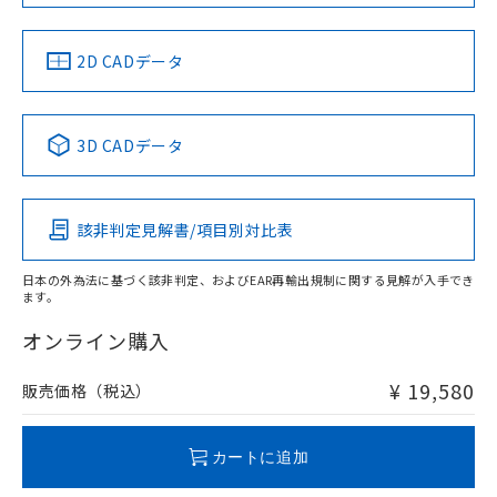
以上、n: 80mm以上
LR型式承認
DNV型式承認
BV型式承認
KR型式承
（イギリス
（ノルウェー
（フランス
（韓国
金属埋め込み
船舶規格）
船舶規格）
船舶規格）
船舶規格
中国 RoHS
注意事項・凡例
2D CADデータ
No
No
No
No
検出領域
中国 RoHS表
※1 ※2
3D CADデータ
この製品の規格認証/適合状況ページへ
Pb
Hg
Cd
Cr(VI)
その他の認証はこちらのページからご検索ください
鉄材
l: 0mm以上、φd: 18mm以上、D: 0mm以上、m: 20mm以
該非判定見解書/項目別対比表
X
O
O
O
上、n: 60mm以上
アルミ材
日本の外為法に基づく該非判定、およびEAR再輸出規制に関する見解が入手でき
l: 12mm以上、φd: 80mm以上、D: 12mm以上、m: 20mm
ます。
"対応済み"や非含有の記載がされた商品であっても、流通
以上、n: 80mm以上
在庫等で未対応品が混在する可能性があります。
オンライン購入
非含有品が必要な際は、弊社営業部門もしくは販売店へお
問い合わせください。
¥ 19,580
販売価格（税込）
この製品のRoHS/REACH対応状況ページへ
カートに追加