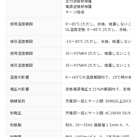
出力逆接続保護
電源逆接続保護
対応済み：EU RoHS指令（10物質）の
サージ吸収
非含有に対応した製品が提供可能な商品で
す。
使用温度範囲
0～85℃ (ただし、氷結、結露しないこと)
対応予定：EU RoHS指令（10物質）の非含
UL温度定格: 0～60℃ (ただし、氷結、結
ご利用条件
有に対応した製品に切り替える予定のある
商品です。
保存温度範囲
-15～85℃ (ただし、氷結、結露しないこ
対応予定なし：EU RoHS指令（10物質）の
以下の条件をお読みいただき、同意のうえ
非含有に非対応の商品で、対応品を出す予
使用湿度範囲
35～95%RH (ただし、結露しないこと)
ご利用ください。
定はありません。
調査・確認中：EU RoHS指令（10物質）の
保存湿度範囲
35～95%RH (ただし、結露しないこと)
本サービスは、当社制御機器事業取扱
※1 中国RoHS○×表
非含有の対応状況を調査中または確認中の
商品の当社在庫状況および標準価格
温度の影響
0～+85℃の温度範囲内で、23℃時の検出
商品です。
(税抜)を提供させていただくもので
「○」：最大均質材料含有率が中国RoHSの
非該当品：ライセンス料など無形物で、有
す。
電圧の影響
定格電源電圧±15%の範囲内で、定格電源
基準値以下であることを示します。
害物質有無と関係のない商品です。
当社制御機器事業取扱商品の中には、
「×」：最大均質材料含有率が中国RoHSの
仕入先様の事情により、非含有部品として
本サービスの対象外となる商品もある
絶縁抵抗
充電部一括とケース間: 50MΩ以上(DC500
基準値を超えていることを示します。
いたものが、含有品と判明した場合などや
当社は、これら貴社製品のうち、外国
ことをご了承ください。
「－」：未確認です。当社販売部門へお問
むを得ず変更することがあります。
為替および外国貿易法に定める商品
耐電圧
在庫状況および標準価格照会結果は、
充電部一括とケース間: AC1000V 50/60Hz
い合わせください。
（以下｢規制貨物等」という）を輸出
記載している更新日時点での社内デー
*EU RoHS指令（10物質）：
または国外への提供する場合は、日本
耐振動
耐久: 10～55Hz 複振幅 1.5mm X、Y、Z
記
タに基づき作成されるものであり、閲
説明
鉛(Pb) 1000ppm以下、 水銀(Hg) 1000ppm以下、 カド
*中国RoHS10物質の基準値 (GB/T26572)：
国政府の輸出許可(または役務取引許
号
覧された時点での実際の在庫および標
ミウム(Cd) 100ppm以下、
Pb(鉛) :1000ppm、 Hg(水銀) : 1000ppm、 Cd(カドミウ
2
耐衝撃
耐久: 1000m/s
X、Y、Z各方向 10回
六価クロム(Cr(Ⅵ)) 1000ppm以下、ポリ臭化ビフェニル