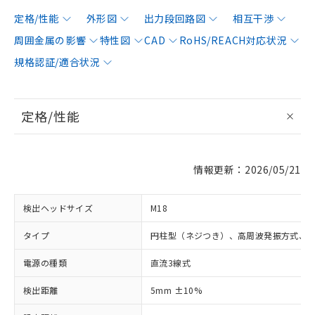
定格/性能
外形図
出力段回路図
相互干渉
周囲金属の影響
特性図
CAD
RoHS/REACH対応状況
規格認証/適合状況
定格/性能
情報更新：2026/05/21
検出ヘッドサイズ
M18
タイプ
円柱型（ネジつき）、高周波発振方式、
電源の種類
直流3線式
検出距離
5mm ±10%