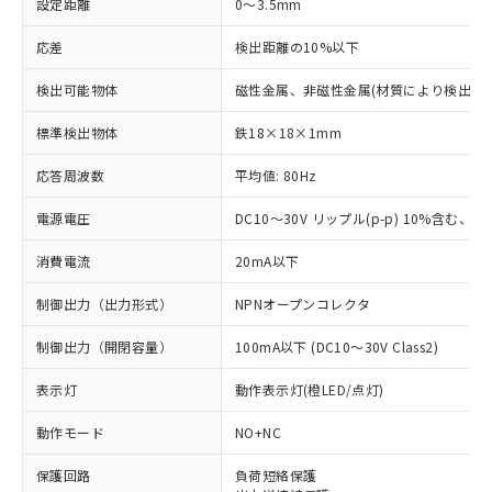
設定距離
0～3.5mm
応差
検出距離の10%以下
検出可能物体
磁性金属、非磁性金属(材質により検出距
標準検出物体
鉄18×18×1mm
応答周波数
平均値: 80Hz
電源電圧
DC10～30V リップル(p-p) 10%含む、Cla
消費電流
20mA以下
制御出力（出力形式）
NPNオープンコレクタ
制御出力（開閉容量）
100mA以下 (DC10～30V Class2)
表示灯
動作表示灯(橙LED/点灯)
動作モード
NO+NC
※1 対応状況
保護回路
負荷短絡保護