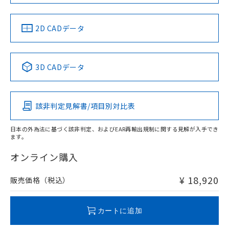
以上、n: 80mm以上
LR型式承認
DNV型式承認
BV型式承認
KR型式承
（イギリス
（ノルウェー
（フランス
（韓国
金属埋め込み
船舶規格）
船舶規格）
船舶規格）
船舶規格
中国 RoHS
注意事項・凡例
2D CADデータ
No
No
No
No
検出領域
中国 RoHS表
※1 ※2
3D CADデータ
この製品の規格認証/適合状況ページへ
Pb
Hg
Cd
Cr(VI)
その他の認証はこちらのページからご検索ください
鉄材
l: 0mm以上、φd: 18mm以上、D: 0mm以上、m: 20mm以
該非判定見解書/項目別対比表
X
O
O
O
上、n: 60mm以上
アルミ材
日本の外為法に基づく該非判定、およびEAR再輸出規制に関する見解が入手でき
l: 12mm以上、φd: 80mm以上、D: 12mm以上、m: 20mm
ます。
"対応済み"や非含有の記載がされた商品であっても、流通
以上、n: 80mm以上
在庫等で未対応品が混在する可能性があります。
オンライン購入
非含有品が必要な際は、弊社営業部門もしくは販売店へお
問い合わせください。
¥ 18,920
販売価格（税込）
この製品のRoHS/REACH対応状況ページへ
カートに追加