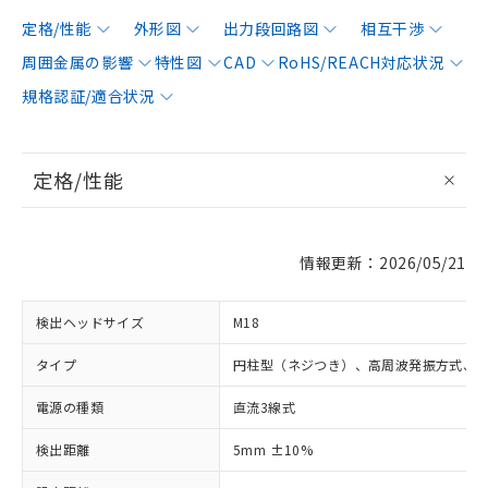
定格/性能
外形図
出力段回路図
相互干渉
周囲金属の影響
特性図
CAD
RoHS/REACH対応状況
規格認証/適合状況
定格/性能
情報更新：2026/05/21
検出ヘッドサイズ
M18
タイプ
円柱型（ネジつき）、高周波発振方式、
電源の種類
直流3線式
検出距離
5mm ±10%