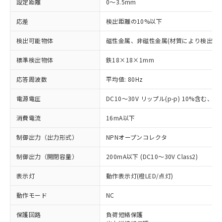
設定距離
0～3.5mm
応差
検出距離の10%以下
検出可能物体
磁性金属、非磁性金属(材質により検出距
標準検出物体
鉄18×18×1mm
応答周波数
平均値: 80Hz
電源電圧
DC10～30V リップル(p-p) 10%含む、Cla
消費電流
16mA以下
制御出力（出力形式）
NPNオープンコレクタ
制御出力（開閉容量）
200mA以下 (DC10～30V Class2)
表示灯
動作表示灯(橙LED/点灯)
動作モード
NC
※1 対応状況
保護回路
負荷短絡保護