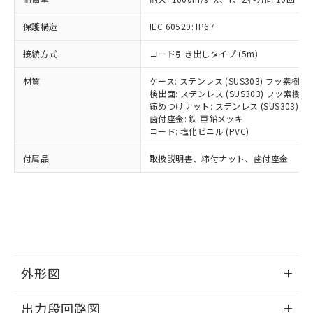
可)を取得するなどの必要な手続きを
ム) : 100ppm、
準価格とは異なる場合があることをご
類(PBB) 1000ppm以下、ポリ臭化ジフェニルエーテル類
Cr(Ⅵ)(六価クロム) : 1000ppm、 PBBs(ポリ臭化ビフェ
とります。
了承ください。
(PBDE) 1000ppm以下、フタル酸ビス(2-エチルヘキシ
○
一定数以上の在庫あり
ニル類) : 1000ppm、 PBDEs(ポリ臭化ジフェニルエーテ
保護構造
IEC 60529: IP67
当社は規制貨物を破棄する場合は、完
ル) (DEHP)(別名：DOP) 1000ppm以下、フタル酸ブチ
正式な納期状況および標準価格はお客
ル類) : 1000ppm、
ルベンジル（BBP） 1000ppm以下、フタル酸ジブチル
全に破砕するなど、違法に輸出されな
DBP(フタル酸ジブチル) : 1000ppm、 DIBP(フタル酸ジ
様のお取引先、またはお客様担当のオ
（DBP） 1000ppm以下、フタル酸ジイソブチル
接続方式
コード引き出しタイプ (5m)
イソブチル) : 1000ppm、 BBP(フタル酸ブチルベンジ
△
一定数には満たないが在庫あり
いよう必要な手段を講じます。
ムロン制御機器販売店・当社販売員に
(DIBP) 1000ppm以下
ル) : 1000ppm、
当社は貴社製品を、核兵器、ミサイ
但し、RoHS指令で産業用監視および制御機器に対する
DEHP(フタル酸ビス(2-エチルヘキシル)) : 1000ppm
ご相談ください。
材質
ケース: ステンレス (SUS303) フッ素樹
適用除外項目は除く。
ル、化学兵器、生物兵器またはその他
－
在庫なし(最新の在庫状況につ
オムロン制御機器販売店や当社販売拠
検出面: ステンレス (SUS303) フッ素
フタル酸エステル類の４物質については閾値を超える意
武器並びにこれらの製造装置等に一切
いては、お客様のお取引先、ま
図的な使用がないことを確認しています。
点は「
販売ネットワーク
締めつけナット: ステンレス (SUS303)
」をご確認
※2 環境保護使用期限
使用いたしません。
たはお客様担当のオムロン制御
歯付座金: 鉄 亜鉛メッキ
ください。
当社は、貴社製品を第三者に販売する
コード: 塩化ビニル (PVC)
機器販売店・当社販売員にご確
在庫状況および標準価格結果を当社の
※2 対応予定月
「ｅ」：有害物質（10物質）のすべてが基
場合は、上記1、2および3の内容を当
認ください)
事前の承諾なく第三者に漏洩または開
付属品
準値以下であることを示します。
取扱説明書、締付ナット、歯付座金
該第三者に通知します。また当社は、
示しないようお願いします。
部品在庫の切り替え状況などにより、予定
「10」：通常の使用状況下において有害物
販売先および販売に係わる関係者が違
マイパーツ機能（部品リスト作成サー
空
受注生産機種、また在庫状況の
月が前後することがあります。
質が外部に漏えいし、環境に深刻な影響を
法に輸出するおそれがある場合は、取
ビス）をご利用いただくには、I-Web
白
情報を公開していない機種
及ぼさない年数を意味します。
り引きをいたしません。
メンバーズにご登録されている必要が
「－」：未確認です。当社販売部門へお問
あります。
い合わせください。
お客様が当ウェブサイト上で当社にご
※3 非含有証明書ダウンロード
登録された部品リストについて、当社
および当社の共同利用者が、当社の製
外形図
下記の非含有証明書をダウンロードするこ
品・サービスに関するお客様との取
とができます。
合意する
キャンセル
引・商談に必要な範囲で利用すること
情報更新：2026/05/21
出力段回路図
をご了承ください。