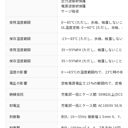
出力逆接続保護
電源逆接続保護
対応済み：EU RoHS指令（10物質）の
サージ吸収
非含有に対応した製品が提供可能な商品で
す。
使用温度範囲
0～85℃ (ただし、氷結、結露しないこと)
対応予定：EU RoHS指令（10物質）の非含
UL温度定格: 0～60℃ (ただし、氷結、結
ご利用条件
有に対応した製品に切り替える予定のある
商品です。
保存温度範囲
-15～85℃ (ただし、氷結、結露しないこ
対応予定なし：EU RoHS指令（10物質）の
以下の条件をお読みいただき、同意のうえ
非含有に非対応の商品で、対応品を出す予
使用湿度範囲
35～95%RH (ただし、結露しないこと)
ご利用ください。
定はありません。
調査・確認中：EU RoHS指令（10物質）の
保存湿度範囲
35～95%RH (ただし、結露しないこと)
本サービスは、当社制御機器事業取扱
※1 中国RoHS○×表
非含有の対応状況を調査中または確認中の
商品の当社在庫状況および標準価格
温度の影響
0～+85℃の温度範囲内で、23℃時の検出
商品です。
(税抜)を提供させていただくもので
「○」：最大均質材料含有率が中国RoHSの
非該当品：ライセンス料など無形物で、有
す。
電圧の影響
定格電源電圧±15%の範囲内で、定格電源
基準値以下であることを示します。
害物質有無と関係のない商品です。
当社制御機器事業取扱商品の中には、
「×」：最大均質材料含有率が中国RoHSの
仕入先様の事情により、非含有部品として
本サービスの対象外となる商品もある
絶縁抵抗
充電部一括とケース間: 50MΩ以上(DC500
基準値を超えていることを示します。
いたものが、含有品と判明した場合などや
当社は、これら貴社製品のうち、外国
ことをご了承ください。
「－」：未確認です。当社販売部門へお問
むを得ず変更することがあります。
為替および外国貿易法に定める商品
耐電圧
在庫状況および標準価格照会結果は、
充電部一括とケース間: AC1000V 50/60Hz
い合わせください。
（以下｢規制貨物等」という）を輸出
記載している更新日時点での社内デー
*EU RoHS指令（10物質）：
または国外への提供する場合は、日本
耐振動
耐久: 10～55Hz 複振幅 1.5mm X、Y、Z
記
タに基づき作成されるものであり、閲
説明
鉛(Pb) 1000ppm以下、 水銀(Hg) 1000ppm以下、 カド
*中国RoHS10物質の基準値 (GB/T26572)：
国政府の輸出許可(または役務取引許
号
覧された時点での実際の在庫および標
ミウム(Cd) 100ppm以下、
Pb(鉛) :1000ppm、 Hg(水銀) : 1000ppm、 Cd(カドミウ
2
耐衝撃
耐久: 1000m/s
X、Y、Z各方向 10回
六価クロム(Cr(Ⅵ)) 1000ppm以下、ポリ臭化ビフェニル