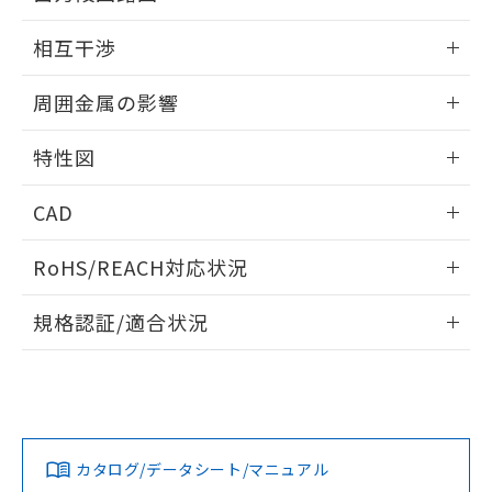
EU RoHS指令（10物質）の非含有証明書
※当社の共同利用者とは、
"個人情報
外形図
情報更新：2026/05/21
51物質の非含有証明書（当社基準）
相互干渉
の共同利用に関して"
の「1.共同利
※本証明書は発行日時点で非含有を証明す
用者の範囲」に記載されている法人を
出力段回路図
るもので、過去に遡って非含有を証明する
情報更新：2026/05/21
指します。
周囲金属の影響
ものではありません。
また、RoHS指令のフタル酸エステル類４
相互干渉
情報更新：2026/05/21
物質の対応では、対応完了までの期間は出
特性図
荷製品に未対応品が混在することから備考
周囲金属の影響
情報更新：2026/05/21
欄に対応日を記載しておりました。
CAD
既に当社にて対応品への在庫切替を完了
していることから、特段のことがない限
検出物体の大きさと材質による影響
ログイン/会員登録いただくと、CADデータをダウンロー
RoHS/REACH対応状況
り、2022年1月12日より割愛しておりま
ドすることができます。
す。
情報更新：2026/7/29
A: 65mm以上、B: 60mm以上
規格認証/適合状況
タイムチャート
ログイン/会員登録
EU RoHS
注意事項・凡例
UL認証
CSA認証
CEマーキング
鉄材
L: 0mm以上、φd: 18mm以上、D: 0mm以上、m: 20mm以
Yes
Yes
Yes
対応状況
対応予定月
※1
※2
上、n: 60mm以上
ダウンロードデータをご利用いただく前に、以下を必ずお読
アルミ材
みください。
カタログ/データシート/マニュアル
対応済み
L: 12mm以上、φd: 80mm以上、D: 12mm以上、m: 20mm
ソフトウェアの使用条件