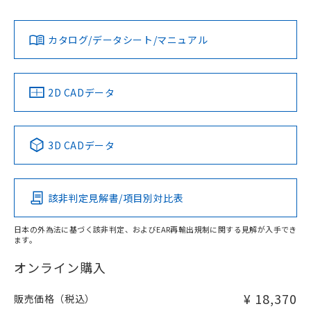
L: 0mm以上、φd: 18mm以上、D: 0mm以上、m: 20mm以
Yes
Yes
Yes
対応状況
対応予定月
※1
※2
上、n: 60mm以上
ダウンロードデータをご利用いただく前に、以下を必ずお読
アルミ材
みください。
カタログ/データシート/マニュアル
対応済み
L: 12mm以上、φd: 80mm以上、D: 12mm以上、m: 20mm
ソフトウェアの使用条件
以上、n: 80mm以上
LR型式承認
DNV型式承認
BV型式承認
KR型式承
（イギリス
（ノルウェー
（フランス
（韓国
金属埋め込み
船舶規格）
船舶規格）
船舶規格）
船舶規格
中国 RoHS
注意事項・凡例
2D CADデータ
No
No
No
No
検出領域
中国 RoHS表
※1 ※2
3D CADデータ
この製品の規格認証/適合状況ページへ
Pb
Hg
Cd
Cr(VI)
その他の認証はこちらのページからご検索ください
鉄材
l: 0mm以上、φd: 18mm以上、D: 0mm以上、m: 20mm以
該非判定見解書/項目別対比表
X
O
O
O
上、n: 60mm以上
アルミ材
日本の外為法に基づく該非判定、およびEAR再輸出規制に関する見解が入手でき
l: 12mm以上、φd: 80mm以上、D: 12mm以上、m: 20mm
ます。
"対応済み"や非含有の記載がされた商品であっても、流通
以上、n: 80mm以上
在庫等で未対応品が混在する可能性があります。
オンライン購入
非含有品が必要な際は、弊社営業部門もしくは販売店へお
問い合わせください。
¥ 18,370
販売価格（税込）