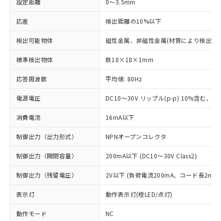
設定距離
0～3.5mm
応差
検出距離の10%以下
検出可能物体
磁性金属、非磁性金属(材質により検出距
標準検出物体
鉄18×18×1mm
応答周波数
平均値: 80Hz
電源電圧
DC10～30V リップル(p-p) 10%含む、Cla
消費電流
16mA以下
制御出力（出力形式）
NPNオープンコレクタ
制御出力（開閉容量）
200mA以下 (DC10～30V Class2)
制御出力（残留電圧）
2V以下 (負荷電流200mA、コード長2m時
表示灯
動作表示灯(橙LED/点灯)
動作モード
NC