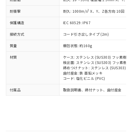
記
タに基づき作成されるものであり、閲
説明
鉛(Pb) 1000ppm以下、 水銀(Hg) 1000ppm以下、 カド
*中国RoHS10物質の基準値 (GB/T26572)：
国政府の輸出許可(または役務取引許
号
覧された時点での実際の在庫および標
ミウム(Cd) 100ppm以下、
Pb(鉛) :1000ppm、 Hg(水銀) : 1000ppm、 Cd(カドミウ
2
耐衝撃
可)を取得するなどの必要な手続きを
耐久: 1000m/s
X、Y、Z各方向 10回
六価クロム(Cr(Ⅵ)) 1000ppm以下、ポリ臭化ビフェニル
ム) : 100ppm、
準価格とは異なる場合があることをご
類(PBB) 1000ppm以下、ポリ臭化ジフェニルエーテル類
Cr(Ⅵ)(六価クロム) : 1000ppm、 PBBs(ポリ臭化ビフェ
とります。
了承ください。
(PBDE) 1000ppm以下、フタル酸ビス(2-エチルヘキシ
○
一定数以上の在庫あり
ニル類) : 1000ppm、 PBDEs(ポリ臭化ジフェニルエーテ
保護構造
IEC 60529: IP67
当社は規制貨物を破棄する場合は、完
ル) (DEHP)(別名：DOP) 1000ppm以下、フタル酸ブチ
正式な納期状況および標準価格はお客
ル類) : 1000ppm、
ルベンジル（BBP） 1000ppm以下、フタル酸ジブチル
全に破砕するなど、違法に輸出されな
DBP(フタル酸ジブチル) : 1000ppm、 DIBP(フタル酸ジ
様のお取引先、またはお客様担当のオ
（DBP） 1000ppm以下、フタル酸ジイソブチル
接続方式
コード引き出しタイプ (2m)
イソブチル) : 1000ppm、 BBP(フタル酸ブチルベンジ
△
一定数には満たないが在庫あり
いよう必要な手段を講じます。
ムロン制御機器販売店・当社販売員に
(DIBP) 1000ppm以下
ル) : 1000ppm、
当社は貴社製品を、核兵器、ミサイ
但し、RoHS指令で産業用監視および制御機器に対する
DEHP(フタル酸ビス(2-エチルヘキシル)) : 1000ppm
ご相談ください。
質量
梱包状態: 約160g
適用除外項目は除く。
ル、化学兵器、生物兵器またはその他
－
在庫なし(最新の在庫状況につ
オムロン制御機器販売店や当社販売拠
フタル酸エステル類の４物質については閾値を超える意
武器並びにこれらの製造装置等に一切
いては、お客様のお取引先、ま
図的な使用がないことを確認しています。
点は「
販売ネットワーク
」をご確認
材質
ケース: ステンレス (SUS303) フッ素樹
※2 環境保護使用期限
使用いたしません。
たはお客様担当のオムロン制御
ください。
検出面: ステンレス (SUS303) フッ素
当社は、貴社製品を第三者に販売する
機器販売店・当社販売員にご確
締めつけナット: ステンレス (SUS303)
在庫状況および標準価格結果を当社の
※2 対応予定月
「ｅ」：有害物質（10物質）のすべてが基
場合は、上記1、2および3の内容を当
歯付座金: 鉄 亜鉛メッキ
認ください)
事前の承諾なく第三者に漏洩または開
準値以下であることを示します。
コード: 塩化ビニル (PVC)
該第三者に通知します。また当社は、
示しないようお願いします。
部品在庫の切り替え状況などにより、予定
「10」：通常の使用状況下において有害物
販売先および販売に係わる関係者が違
マイパーツ機能（部品リスト作成サー
空
受注生産機種、また在庫状況の
付属品
取扱説明書、締付ナット、歯付座金
月が前後することがあります。
質が外部に漏えいし、環境に深刻な影響を
法に輸出するおそれがある場合は、取
ビス）をご利用いただくには、I-Web
白
情報を公開していない機種
及ぼさない年数を意味します。
り引きをいたしません。
メンバーズにご登録されている必要が
「－」：未確認です。当社販売部門へお問
あります。
い合わせください。
お客様が当ウェブサイト上で当社にご
※3 非含有証明書ダウンロード
登録された部品リストについて、当社
および当社の共同利用者が、当社の製
下記の非含有証明書をダウンロードするこ
品・サービスに関するお客様との取