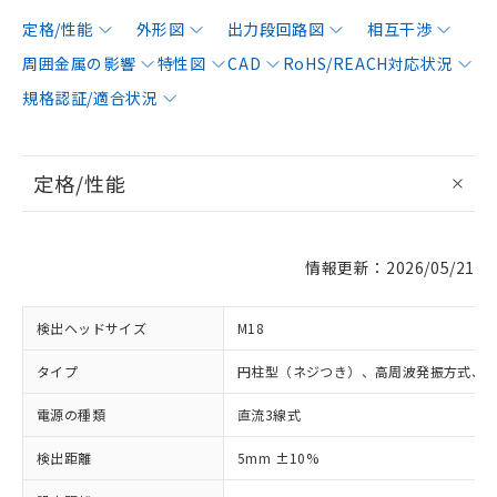
定格/性能
外形図
出力段回路図
相互干渉
周囲金属の影響
特性図
CAD
RoHS/REACH対応状況
規格認証/適合状況
定格/性能
情報更新：2026/05/21
検出ヘッドサイズ
M18
タイプ
円柱型（ネジつき）、高周波発振方式、
電源の種類
直流3線式
検出距離
5mm ±10%