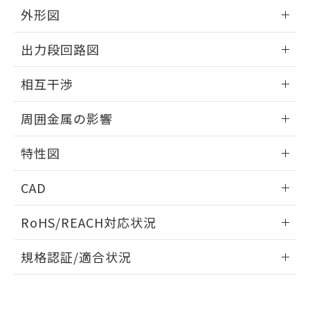
とができます。
合意する
キャンセル
引・商談に必要な範囲で利用すること
外形図
をご了承ください。
EU RoHS指令（10物質）の非含有証明書
情報更新：2026/05/21
※当社の共同利用者とは、
"個人情報
出力段回路図
51物質の非含有証明書（当社基準）
の共同利用に関して"
の「1.共同利
※本証明書は発行日時点で非含有を証明す
用者の範囲」に記載されている法人を
外形図
情報更新：2026/05/21
るもので、過去に遡って非含有を証明する
相互干渉
指します。
ものではありません。
出力段回路図
また、RoHS指令のフタル酸エステル類４
情報更新：2026/05/21
周囲金属の影響
物質の対応では、対応完了までの期間は出
荷製品に未対応品が混在することから備考
相互干渉
情報更新：2026/05/21
特性図
欄に対応日を記載しておりました。
既に当社にて対応品への在庫切替を完了
周囲金属の影響
情報更新：2026/05/21
していることから、特段のことがない限
CAD
り、2022年1月12日より割愛しておりま
検出物体の大きさと材質による影響
す。
ログイン/会員登録いただくと、CADデータをダウンロー
RoHS/REACH対応状況
ドすることができます。
情報更新：2026/7/29
A: 65mm以上、B: 60mm以上
規格認証/適合状況
タイムチャート
ログイン/会員登録
EU RoHS
注意事項・凡例
UL認証
CSA認証
CEマーキング
鉄材