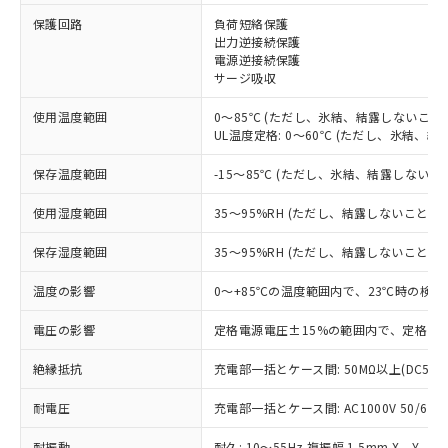
※1 対応状況
保護回路
負荷短絡保護
出力逆接続保護
電源逆接続保護
対応済み：EU RoHS指令（10物質）の
サージ吸収
非含有に対応した製品が提供可能な商品で
す。
使用温度範囲
0～85℃ (ただし、氷結、結露しないこと)
対応予定：EU RoHS指令（10物質）の非含
UL温度定格: 0～60℃ (ただし、氷結、結
ご利用条件
有に対応した製品に切り替える予定のある
商品です。
保存温度範囲
-15～85℃ (ただし、氷結、結露しないこ
対応予定なし：EU RoHS指令（10物質）の
以下の条件をお読みいただき、同意のうえ
非含有に非対応の商品で、対応品を出す予
使用湿度範囲
35～95%RH (ただし、結露しないこと)
ご利用ください。
定はありません。
調査・確認中：EU RoHS指令（10物質）の
保存湿度範囲
35～95%RH (ただし、結露しないこと)
本サービスは、当社制御機器事業取扱
※1 中国RoHS○×表
非含有の対応状況を調査中または確認中の
商品の当社在庫状況および標準価格
温度の影響
0～+85℃の温度範囲内で、23℃時の検出
商品です。
(税抜)を提供させていただくもので
「○」：最大均質材料含有率が中国RoHSの
非該当品：ライセンス料など無形物で、有
す。
電圧の影響
定格電源電圧±15%の範囲内で、定格電源
基準値以下であることを示します。
害物質有無と関係のない商品です。
当社制御機器事業取扱商品の中には、
「×」：最大均質材料含有率が中国RoHSの
仕入先様の事情により、非含有部品として
本サービスの対象外となる商品もある
絶縁抵抗
充電部一括とケース間: 50MΩ以上(DC500
基準値を超えていることを示します。
いたものが、含有品と判明した場合などや
当社は、これら貴社製品のうち、外国
ことをご了承ください。
「－」：未確認です。当社販売部門へお問
むを得ず変更することがあります。
為替および外国貿易法に定める商品
耐電圧
在庫状況および標準価格照会結果は、
充電部一括とケース間: AC1000V 50/60Hz
い合わせください。
（以下｢規制貨物等」という）を輸出
記載している更新日時点での社内デー
*EU RoHS指令（10物質）：
または国外への提供する場合は、日本
耐振動
耐久: 10～55Hz 複振幅 1.5mm X、Y、Z