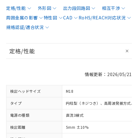
定格/性能
外形図
出力段回路図
相互干渉
周囲金属の影響
特性図
CAD
RoHS/REACH対応状況
規格認証/適合状況
定格/性能
情報更新：2026/05/21
検出ヘッドサイズ
M18
タイプ
円柱型（ネジつき）、高周波発振方式、
電源の種類
直流3線式
検出距離
5mm ±10%