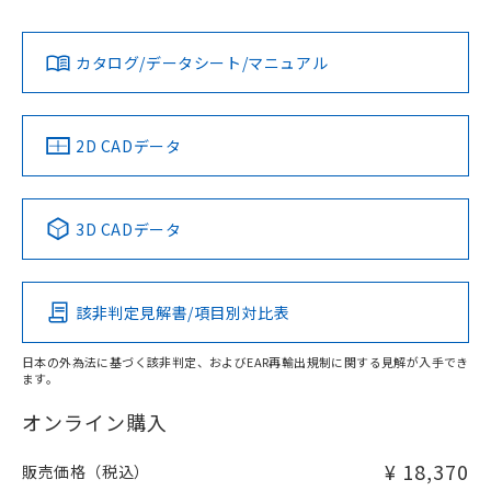
L: 0mm以上、φd: 18mm以上、D: 0mm以上、m: 20mm以
Yes
Yes
Yes
対応状況
対応予定月
※1
※2
上、n: 60mm以上
ダウンロードデータをご利用いただく前に、以下を必ずお読
アルミ材
みください。
カタログ/データシート/マニュアル
対応済み
L: 12mm以上、φd: 80mm以上、D: 12mm以上、m: 20mm
ソフトウェアの使用条件
以上、n: 80mm以上
LR型式承認
DNV型式承認
BV型式承認
KR型式承
（イギリス
（ノルウェー
（フランス
（韓国
金属埋め込み
船舶規格）
船舶規格）
船舶規格）
船舶規格
中国 RoHS
注意事項・凡例
2D CADデータ
No
No
No
No
検出領域
中国 RoHS表
※1 ※2
3D CADデータ
この製品の規格認証/適合状況ページへ
Pb
Hg
Cd
Cr(VI)
その他の認証はこちらのページからご検索ください
鉄材
l: 0mm以上、φd: 18mm以上、D: 0mm以上、m: 20mm以
該非判定見解書/項目別対比表
X
O
O
O
上、n: 60mm以上
アルミ材
日本の外為法に基づく該非判定、およびEAR再輸出規制に関する見解が入手でき
l: 12mm以上、φd: 80mm以上、D: 12mm以上、m: 20mm
ます。
"対応済み"や非含有の記載がされた商品であっても、流通
以上、n: 80mm以上
在庫等で未対応品が混在する可能性があります。
オンライン購入
非含有品が必要な際は、弊社営業部門もしくは販売店へお
問い合わせください。
¥ 18,370
販売価格（税込）