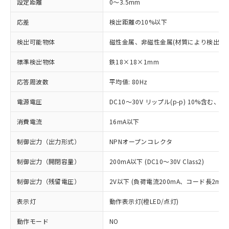
設定距離
0～3.5mm
応差
検出距離の10%以下
検出可能物体
磁性金属、非磁性金属(材質により検出距
標準検出物体
鉄18×18×1mm
応答周波数
平均値: 80Hz
電源電圧
DC10～30V リップル(p-p) 10%含む、Cla
消費電流
16mA以下
制御出力（出力形式）
NPNオープンコレクタ
制御出力（開閉容量）
200mA以下 (DC10～30V Class2)
制御出力（残留電圧）
2V以下 (負荷電流200mA、コード長2m時
表示灯
動作表示灯(橙LED/点灯)
動作モード
NO