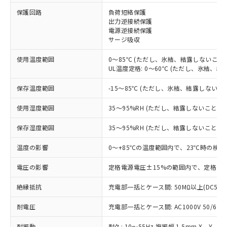
※1 対応状況
保護回路
負荷短絡保護
出力逆接続保護
電源逆接続保護
対応済み：EU RoHS指令（10物質）の
サージ吸収
非含有に対応した製品が提供可能な商品で
す。
使用温度範囲
0～85℃ (ただし、氷結、結露しないこと)
対応予定：EU RoHS指令（10物質）の非含
UL温度定格: 0～60℃ (ただし、氷結、結
ご利用条件
有に対応した製品に切り替える予定のある
商品です。
保存温度範囲
-15～85℃ (ただし、氷結、結露しないこ
対応予定なし：EU RoHS指令（10物質）の
以下の条件をお読みいただき、同意のうえ
非含有に非対応の商品で、対応品を出す予
使用湿度範囲
35～95%RH (ただし、結露しないこと)
ご利用ください。
定はありません。
調査・確認中：EU RoHS指令（10物質）の
保存湿度範囲
35～95%RH (ただし、結露しないこと)
本サービスは、当社制御機器事業取扱
※1 中国RoHS○×表
非含有の対応状況を調査中または確認中の
商品の当社在庫状況および標準価格
温度の影響
0～+85℃の温度範囲内で、23℃時の検出
商品です。
(税抜)を提供させていただくもので
「○」：最大均質材料含有率が中国RoHSの
非該当品：ライセンス料など無形物で、有
す。
電圧の影響
定格電源電圧±15%の範囲内で、定格電源
基準値以下であることを示します。
害物質有無と関係のない商品です。
当社制御機器事業取扱商品の中には、
「×」：最大均質材料含有率が中国RoHSの
仕入先様の事情により、非含有部品として
本サービスの対象外となる商品もある
絶縁抵抗
充電部一括とケース間: 50MΩ以上(DC500
基準値を超えていることを示します。
いたものが、含有品と判明した場合などや
当社は、これら貴社製品のうち、外国
ことをご了承ください。
「－」：未確認です。当社販売部門へお問
むを得ず変更することがあります。
為替および外国貿易法に定める商品
耐電圧
在庫状況および標準価格照会結果は、
充電部一括とケース間: AC1000V 50/60Hz
い合わせください。
（以下｢規制貨物等」という）を輸出
記載している更新日時点での社内デー
*EU RoHS指令（10物質）：
または国外への提供する場合は、日本
耐振動
耐久: 10～55Hz 複振幅 1.5mm X、Y、Z