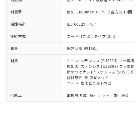
記
タに基づき作成されるものであり、閲
説明
鉛(Pb) 1000ppm以下、 水銀(Hg) 1000ppm以下、 カド
*中国RoHS10物質の基準値 (GB/T26572)：
国政府の輸出許可(または役務取引許
号
覧された時点での実際の在庫および標
ミウム(Cd) 100ppm以下、
Pb(鉛) :1000ppm、 Hg(水銀) : 1000ppm、 Cd(カドミウ
2
耐衝撃
可)を取得するなどの必要な手続きを
耐久: 1000m/s
X、Y、Z各方向 10回
六価クロム(Cr(Ⅵ)) 1000ppm以下、ポリ臭化ビフェニル
ム) : 100ppm、
準価格とは異なる場合があることをご
類(PBB) 1000ppm以下、ポリ臭化ジフェニルエーテル類
Cr(Ⅵ)(六価クロム) : 1000ppm、 PBBs(ポリ臭化ビフェ
とります。
了承ください。
(PBDE) 1000ppm以下、フタル酸ビス(2-エチルヘキシ
○
一定数以上の在庫あり
ニル類) : 1000ppm、 PBDEs(ポリ臭化ジフェニルエーテ
保護構造
IEC 60529: IP67
当社は規制貨物を破棄する場合は、完
ル) (DEHP)(別名：DOP) 1000ppm以下、フタル酸ブチ
正式な納期状況および標準価格はお客
ル類) : 1000ppm、
ルベンジル（BBP） 1000ppm以下、フタル酸ジブチル
全に破砕するなど、違法に輸出されな
DBP(フタル酸ジブチル) : 1000ppm、 DIBP(フタル酸ジ
様のお取引先、またはお客様担当のオ
（DBP） 1000ppm以下、フタル酸ジイソブチル
接続方式
コード引き出しタイプ (2m)
イソブチル) : 1000ppm、 BBP(フタル酸ブチルベンジ
△
一定数には満たないが在庫あり
いよう必要な手段を講じます。
ムロン制御機器販売店・当社販売員に
(DIBP) 1000ppm以下
ル) : 1000ppm、
当社は貴社製品を、核兵器、ミサイ
但し、RoHS指令で産業用監視および制御機器に対する
DEHP(フタル酸ビス(2-エチルヘキシル)) : 1000ppm
ご相談ください。
質量
梱包状態: 約160g
適用除外項目は除く。
ル、化学兵器、生物兵器またはその他
－
在庫なし(最新の在庫状況につ
オムロン制御機器販売店や当社販売拠
フタル酸エステル類の４物質については閾値を超える意
武器並びにこれらの製造装置等に一切
いては、お客様のお取引先、ま
図的な使用がないことを確認しています。
点は「
販売ネットワーク
」をご確認
材質
ケース: ステンレス (SUS303) フッ素樹
※2 環境保護使用期限
使用いたしません。
たはお客様担当のオムロン制御
ください。
検出面: ステンレス (SUS303) フッ素
当社は、貴社製品を第三者に販売する
機器販売店・当社販売員にご確
締めつけナット: ステンレス (SUS303)
在庫状況および標準価格結果を当社の
※2 対応予定月
「ｅ」：有害物質（10物質）のすべてが基
場合は、上記1、2および3の内容を当
歯付座金: 鉄 亜鉛メッキ
認ください)
事前の承諾なく第三者に漏洩または開
準値以下であることを示します。
コード: 塩化ビニル (PVC)
該第三者に通知します。また当社は、
示しないようお願いします。
部品在庫の切り替え状況などにより、予定
「10」：通常の使用状況下において有害物
販売先および販売に係わる関係者が違
マイパーツ機能（部品リスト作成サー
空
受注生産機種、また在庫状況の
付属品
取扱説明書、締付ナット、歯付座金
月が前後することがあります。
質が外部に漏えいし、環境に深刻な影響を
法に輸出するおそれがある場合は、取
ビス）をご利用いただくには、I-Web
白
情報を公開していない機種
及ぼさない年数を意味します。
り引きをいたしません。
メンバーズにご登録されている必要が
「－」：未確認です。当社販売部門へお問
あります。
い合わせください。
お客様が当ウェブサイト上で当社にご
※3 非含有証明書ダウンロード
登録された部品リストについて、当社
および当社の共同利用者が、当社の製
下記の非含有証明書をダウンロードするこ
品・サービスに関するお客様との取