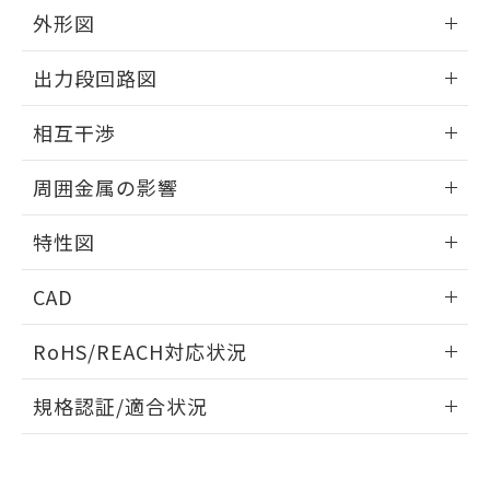
とができます。
合意する
キャンセル
引・商談に必要な範囲で利用すること
外形図
をご了承ください。
EU RoHS指令（10物質）の非含有証明書
情報更新：2026/05/21
※当社の共同利用者とは、
"個人情報
出力段回路図
51物質の非含有証明書（当社基準）
の共同利用に関して"
の「1.共同利
※本証明書は発行日時点で非含有を証明す
用者の範囲」に記載されている法人を
外形図
情報更新：2026/05/21
るもので、過去に遡って非含有を証明する
相互干渉
指します。
ものではありません。
出力段回路図
また、RoHS指令のフタル酸エステル類４
情報更新：2026/05/21
周囲金属の影響
物質の対応では、対応完了までの期間は出
荷製品に未対応品が混在することから備考
相互干渉
情報更新：2026/05/21
特性図
欄に対応日を記載しておりました。
既に当社にて対応品への在庫切替を完了
周囲金属の影響
情報更新：2026/05/21
していることから、特段のことがない限
CAD
り、2022年1月12日より割愛しておりま
検出物体の大きさと材質による影響
す。
ログイン/会員登録いただくと、CADデータをダウンロー
RoHS/REACH対応状況
ドすることができます。
情報更新：2026/7/29
A: 65mm以上、B: 60mm以上
規格認証/適合状況
ログイン/会員登録
タイムチャート
EU RoHS
注意事項・凡例
UL認証
CSA認証
CEマーキング
鉄材