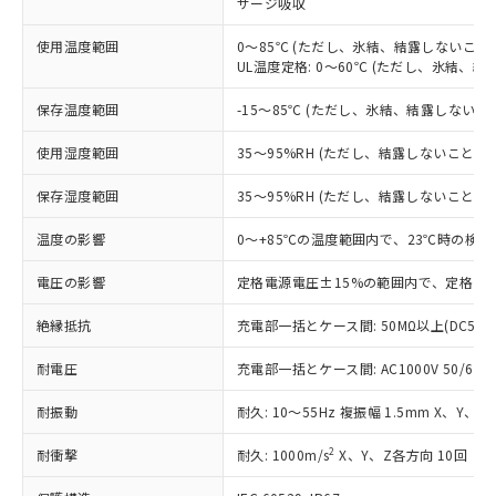
サージ吸収
対応済み：EU RoHS指令（10物質）の
非含有に対応した製品が提供可能な商品で
使用温度範囲
0～85℃ (ただし、氷結、結露しないこと)
す。
UL温度定格: 0～60℃ (ただし、氷結、結
対応予定：EU RoHS指令（10物質）の非含
ご利用条件
有に対応した製品に切り替える予定のある
保存温度範囲
-15～85℃ (ただし、氷結、結露しないこ
商品です。
対応予定なし：EU RoHS指令（10物質）の
使用湿度範囲
35～95%RH (ただし、結露しないこと)
以下の条件をお読みいただき、同意のうえ
非含有に非対応の商品で、対応品を出す予
ご利用ください。
定はありません。
保存湿度範囲
35～95%RH (ただし、結露しないこと)
調査・確認中：EU RoHS指令（10物質）の
本サービスは、当社制御機器事業取扱
※1 中国RoHS○×表
非含有の対応状況を調査中または確認中の
温度の影響
0～+85℃の温度範囲内で、23℃時の検出
商品の当社在庫状況および標準価格
商品です。
(税抜)を提供させていただくもので
「○」：最大均質材料含有率が中国RoHSの
電圧の影響
定格電源電圧±15%の範囲内で、定格電源
非該当品：ライセンス料など無形物で、有
す。
基準値以下であることを示します。
害物質有無と関係のない商品です。
当社制御機器事業取扱商品の中には、
絶縁抵抗
充電部一括とケース間: 50MΩ以上(DC500
「×」：最大均質材料含有率が中国RoHSの
仕入先様の事情により、非含有部品として
本サービスの対象外となる商品もある
基準値を超えていることを示します。
いたものが、含有品と判明した場合などや
当社は、これら貴社製品のうち、外国
ことをご了承ください。
耐電圧
充電部一括とケース間: AC1000V 50/60Hz
「－」：未確認です。当社販売部門へお問
むを得ず変更することがあります。
為替および外国貿易法に定める商品
在庫状況および標準価格照会結果は、
い合わせください。
（以下｢規制貨物等」という）を輸出
耐振動
記載している更新日時点での社内デー
耐久: 10～55Hz 複振幅 1.5mm X、Y、Z
*EU RoHS指令（10物質）：
または国外への提供する場合は、日本
記
タに基づき作成されるものであり、閲
説明
鉛(Pb) 1000ppm以下、 水銀(Hg) 1000ppm以下、 カド
*中国RoHS10物質の基準値 (GB/T26572)：
国政府の輸出許可(または役務取引許
2
耐衝撃
耐久: 1000m/s
X、Y、Z各方向 10回
号
覧された時点での実際の在庫および標
ミウム(Cd) 100ppm以下、
Pb(鉛) :1000ppm、 Hg(水銀) : 1000ppm、 Cd(カドミウ
可)を取得するなどの必要な手続きを
六価クロム(Cr(Ⅵ)) 1000ppm以下、ポリ臭化ビフェニル
ム) : 100ppm、
準価格とは異なる場合があることをご
類(PBB) 1000ppm以下、ポリ臭化ジフェニルエーテル類
Cr(Ⅵ)(六価クロム) : 1000ppm、 PBBs(ポリ臭化ビフェ