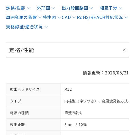
定格/性能
外形図
出力段回路図
相互干渉
周囲金属の影響
特性図
CAD
RoHS/REACH対応状況
規格認証/適合状況
定格/性能
情報更新：2026/05/21
検出ヘッドサイズ
M12
タイプ
円柱型（ネジつき）、高周波発振方式、
電源の種類
直流2線式
検出距離
3mm ±10%