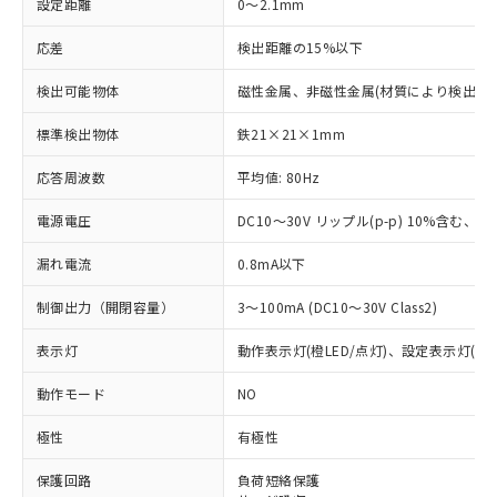
設定距離
0～2.1mm
応差
検出距離の15%以下
検出可能物体
磁性金属、非磁性金属(材質により検出距
標準検出物体
鉄21×21×1mm
応答周波数
平均値: 80Hz
電源電圧
DC10～30V リップル(p-p) 10%含む、Cla
漏れ電流
0.8mA以下
制御出力（開閉容量）
3～100mA (DC10～30V Class2)
表示灯
動作表示灯(橙LED/点灯)、設定表示灯(緑L
動作モード
NO
極性
有極性
※1 対応状況
保護回路
負荷短絡保護