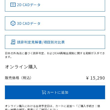
船舶規格）
船舶規格）
船舶規格）
船舶規格
中国 RoHS
注意事項・凡例
2D CADデータ
No
No
No
No
中国 RoHS表
※1 ※2
検出領域
3D CADデータ
この製品の規格認証/適合状況ページへ
Pb
Hg
Cd
Cr(VI)
その他の認証はこちらのページからご検索ください
鉄材
l: 0mm以上、φd: 12mm以上、D: 0mm以上、m: 12mm以
該非判定見解書/項目別対比表
X
O
O
O
上、n: 40mm以上
アルミ材
日本の外為法に基づく該非判定、およびEAR再輸出規制に関する見解が入手でき
l: 12mm以上、φd: 70mm以上、D: 12mm以上、m: 12mm
ます。
"対応済み"や非含有の記載がされた商品であっても、流通
以上、n: 70mm以上
在庫等で未対応品が混在する可能性があります。
オンライン購入
非含有品が必要な際は、弊社営業部門もしくは販売店へお
問い合わせください。
¥ 15,290
販売価格（税込）
この製品のRoHS/REACH対応状況ページへ
カートに追加
オンライン購入における出荷予定日は、カートに追加～「ご購入手続き：価
格・納期の確認」画面にてご確認ください。