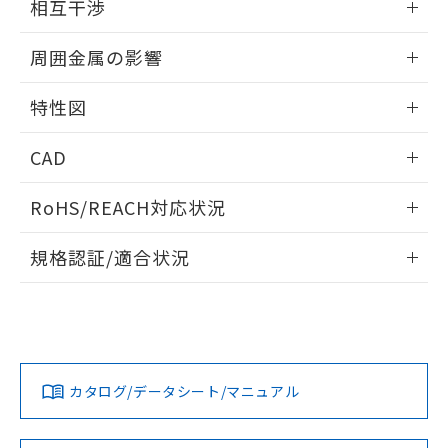
※当社の共同利用者とは、
"個人情報
相互干渉
51物質の非含有証明書（当社基準）
の共同利用に関して"
の「1.共同利
※本証明書は発行日時点で非含有を証明す
出力段回路図
情報更新：2026/05/21
用者の範囲」に記載されている法人を
周囲金属の影響
るもので、過去に遡って非含有を証明する
指します。
ものではありません。
相互干渉
情報更新：2026/05/21
また、RoHS指令のフタル酸エステル類４
特性図
物質の対応では、対応完了までの期間は出
周囲金属の影響
荷製品に未対応品が混在することから備考
情報更新：2026/05/21
CAD
欄に対応日を記載しておりました。
既に当社にて対応品への在庫切替を完了
検出物体の大きさと材質による影響
ログイン/会員登録いただくと、CADデータをダウンロー
RoHS/REACH対応状況
していることから、特段のことがない限
ドすることができます。
り、2022年1月12日より割愛しておりま
情報更新：2026/7/29
A: 40mm以上、B: 35mm以上
す。
規格認証/適合状況
ログイン/会員登録
EU RoHS
注意事項・凡例
UL認証
CSA認証
CEマーキング
鉄材
L: 0mm以上、φd: 12mm以上、D: 0mm以上、m: 12mm以
Yes
Yes
Yes
対応状況
対応予定月
※1
※2
上、n: 40mm以上
ダウンロードデータをご利用いただく前に、以下を必ずお読
タイムチャート
アルミ材
みください。
カタログ/データシート/マニュアル
対応済み
L: 12mm以上、φd: 70mm以上、D: 12mm以上、m: 12mm
ソフトウェアの使用条件
以上、n: 70mm以上
LR型式承認
DNV型式承認
BV型式承認
KR型式承
（イギリス
（ノルウェー
（フランス
（韓国
金属埋め込み