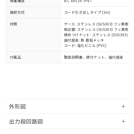
保護構造
とります。
IEC 60529: IP67
了承ください。
(PBDE) 1000ppm以下、フタル酸ビス(2-エチルヘキシ
○
一定数以上の在庫あり
ニル類) : 1000ppm、 PBDEs(ポリ臭化ジフェニルエーテ
当社は規制貨物を破棄する場合は、完
ル) (DEHP)(別名：DOP) 1000ppm以下、フタル酸ブチ
正式な納期状況および標準価格はお客
ル類) : 1000ppm、
接続方式
コード引き出しタイプ (5m)
ルベンジル（BBP） 1000ppm以下、フタル酸ジブチル
全に破砕するなど、違法に輸出されな
DBP(フタル酸ジブチル) : 1000ppm、 DIBP(フタル酸ジ
様のお取引先、またはお客様担当のオ
（DBP） 1000ppm以下、フタル酸ジイソブチル
イソブチル) : 1000ppm、 BBP(フタル酸ブチルベンジ
△
一定数には満たないが在庫あり
いよう必要な手段を講じます。
ムロン制御機器販売店・当社販売員に
(DIBP) 1000ppm以下
ル) : 1000ppm、
材質
ケース: ステンレス (SUS303) フッ素樹
当社は貴社製品を、核兵器、ミサイ
但し、RoHS指令で産業用監視および制御機器に対する
DEHP(フタル酸ビス(2-エチルヘキシル)) : 1000ppm
ご相談ください。
検出面: ステンレス (SUS303) フッ素
適用除外項目は除く。
ル、化学兵器、生物兵器またはその他
－
在庫なし(最新の在庫状況につ
オムロン制御機器販売店や当社販売拠
締めつけナット: ステンレス (SUS303)
フタル酸エステル類の４物質については閾値を超える意
武器並びにこれらの製造装置等に一切
いては、お客様のお取引先、ま
図的な使用がないことを確認しています。
点は「
販売ネットワーク
歯付座金: 鉄 亜鉛メッキ
」をご確認
※2 環境保護使用期限
使用いたしません。
たはお客様担当のオムロン制御
コード: 塩化ビニル (PVC)
ください。
当社は、貴社製品を第三者に販売する
機器販売店・当社販売員にご確
在庫状況および標準価格結果を当社の
※2 対応予定月
「ｅ」：有害物質（10物質）のすべてが基
付属品
場合は、上記1、2および3の内容を当
取扱説明書、締付ナット、歯付座金
認ください)
事前の承諾なく第三者に漏洩または開
準値以下であることを示します。
該第三者に通知します。また当社は、
示しないようお願いします。
部品在庫の切り替え状況などにより、予定
「10」：通常の使用状況下において有害物
販売先および販売に係わる関係者が違
マイパーツ機能（部品リスト作成サー
空
受注生産機種、また在庫状況の
月が前後することがあります。
質が外部に漏えいし、環境に深刻な影響を
法に輸出するおそれがある場合は、取
ビス）をご利用いただくには、I-Web
白
情報を公開していない機種
及ぼさない年数を意味します。
り引きをいたしません。
メンバーズにご登録されている必要が
「－」：未確認です。当社販売部門へお問
あります。
い合わせください。
お客様が当ウェブサイト上で当社にご
※3 非含有証明書ダウンロード
登録された部品リストについて、当社
外形図
および当社の共同利用者が、当社の製
下記の非含有証明書をダウンロードするこ
品・サービスに関するお客様との取
情報更新：2026/05/21
とができます。
出力段回路図
合意する
キャンセル
引・商談に必要な範囲で利用すること
をご了承ください。
外形図
情報更新：2026/05/21
EU RoHS指令（10物質）の非含有証明書