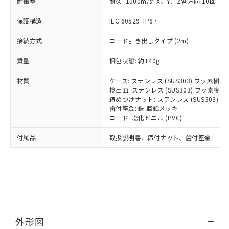
国政府の輸出許可(または役務取引許
耐衝撃
耐久: 1000m/s
X、Y、Z各方向 10回
号
覧された時点での実際の在庫および標
ミウム(Cd) 100ppm以下、
Pb(鉛) :1000ppm、 Hg(水銀) : 1000ppm、 Cd(カドミウ
可)を取得するなどの必要な手続きを
六価クロム(Cr(Ⅵ)) 1000ppm以下、ポリ臭化ビフェニル
ム) : 100ppm、
準価格とは異なる場合があることをご
類(PBB) 1000ppm以下、ポリ臭化ジフェニルエーテル類
Cr(Ⅵ)(六価クロム) : 1000ppm、 PBBs(ポリ臭化ビフェ
保護構造
とります。
IEC 60529: IP67
了承ください。
(PBDE) 1000ppm以下、フタル酸ビス(2-エチルヘキシ
○
一定数以上の在庫あり
ニル類) : 1000ppm、 PBDEs(ポリ臭化ジフェニルエーテ
当社は規制貨物を破棄する場合は、完
ル) (DEHP)(別名：DOP) 1000ppm以下、フタル酸ブチ
正式な納期状況および標準価格はお客
ル類) : 1000ppm、
接続方式
コード引き出しタイプ (2m)
ルベンジル（BBP） 1000ppm以下、フタル酸ジブチル
全に破砕するなど、違法に輸出されな
DBP(フタル酸ジブチル) : 1000ppm、 DIBP(フタル酸ジ
様のお取引先、またはお客様担当のオ
（DBP） 1000ppm以下、フタル酸ジイソブチル
イソブチル) : 1000ppm、 BBP(フタル酸ブチルベンジ
△
一定数には満たないが在庫あり
いよう必要な手段を講じます。
ムロン制御機器販売店・当社販売員に
(DIBP) 1000ppm以下
ル) : 1000ppm、
質量
梱包状態: 約140g
当社は貴社製品を、核兵器、ミサイ
但し、RoHS指令で産業用監視および制御機器に対する
DEHP(フタル酸ビス(2-エチルヘキシル)) : 1000ppm
ご相談ください。
適用除外項目は除く。
ル、化学兵器、生物兵器またはその他
－
在庫なし(最新の在庫状況につ
オムロン制御機器販売店や当社販売拠
フタル酸エステル類の４物質については閾値を超える意
材質
ケース: ステンレス (SUS303) フッ素樹
武器並びにこれらの製造装置等に一切
いては、お客様のお取引先、ま
図的な使用がないことを確認しています。
点は「
販売ネットワーク
」をご確認
検出面: ステンレス (SUS303) フッ素
※2 環境保護使用期限
使用いたしません。
たはお客様担当のオムロン制御
ください。
締めつけナット: ステンレス (SUS303)
当社は、貴社製品を第三者に販売する
機器販売店・当社販売員にご確
歯付座金: 鉄 亜鉛メッキ
在庫状況および標準価格結果を当社の
※2 対応予定月
「ｅ」：有害物質（10物質）のすべてが基
場合は、上記1、2および3の内容を当
コード: 塩化ビニル (PVC)
認ください)
事前の承諾なく第三者に漏洩または開
準値以下であることを示します。
該第三者に通知します。また当社は、
示しないようお願いします。
付属品
部品在庫の切り替え状況などにより、予定
「10」：通常の使用状況下において有害物
取扱説明書、締付ナット、歯付座金
販売先および販売に係わる関係者が違
マイパーツ機能（部品リスト作成サー
空
受注生産機種、また在庫状況の
月が前後することがあります。
質が外部に漏えいし、環境に深刻な影響を
法に輸出するおそれがある場合は、取
ビス）をご利用いただくには、I-Web
白
情報を公開していない機種
及ぼさない年数を意味します。
り引きをいたしません。
メンバーズにご登録されている必要が
「－」：未確認です。当社販売部門へお問
あります。
い合わせください。
お客様が当ウェブサイト上で当社にご
※3 非含有証明書ダウンロード
登録された部品リストについて、当社
および当社の共同利用者が、当社の製
下記の非含有証明書をダウンロードするこ
品・サービスに関するお客様との取
外形図
とができます。
合意する
キャンセル
引・商談に必要な範囲で利用すること