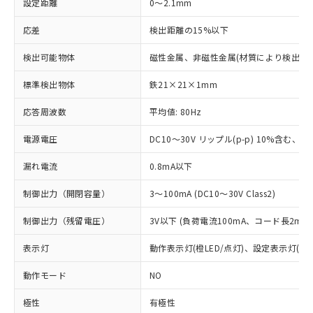
設定距離
0～2.1mm
応差
検出距離の15%以下
検出可能物体
磁性金属、非磁性金属(材質により検出距
標準検出物体
鉄21×21×1mm
応答周波数
平均値: 80Hz
電源電圧
DC10～30V リップル(p-p) 10%含む、Cla
漏れ電流
0.8mA以下
制御出力（開閉容量）
3～100mA (DC10～30V Class2)
制御出力（残留電圧）
3V以下 (負荷電流100mA、コード長2m時
表示灯
動作表示灯(橙LED/点灯)、設定表示灯(緑L
動作モード
NO
極性
有極性