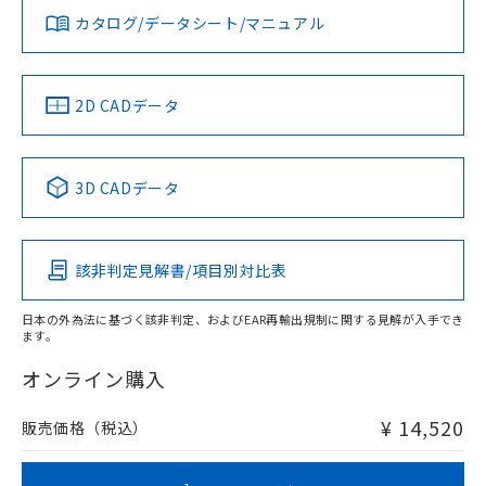
タイムチャート
アルミ材
みください。
カタログ/データシート/マニュアル
対応済み
L: 12mm以上、φd: 70mm以上、D: 12mm以上、m: 12mm
ソフトウェアの使用条件
以上、n: 70mm以上
LR型式承認
DNV型式承認
BV型式承認
KR型式承
（イギリス
（ノルウェー
（フランス
（韓国
金属埋め込み
船舶規格）
船舶規格）
船舶規格）
船舶規格
中国 RoHS
注意事項・凡例
2D CADデータ
No
No
No
No
中国 RoHS表
※1 ※2
検出領域
3D CADデータ
この製品の規格認証/適合状況ページへ
Pb
Hg
Cd
Cr(VI)
その他の認証はこちらのページからご検索ください
鉄材
l: 0mm以上、φd: 12mm以上、D: 0mm以上、m: 12mm以
該非判定見解書/項目別対比表
X
O
O
O
上、n: 40mm以上
アルミ材
日本の外為法に基づく該非判定、およびEAR再輸出規制に関する見解が入手でき
l: 12mm以上、φd: 70mm以上、D: 12mm以上、m: 12mm
ます。
"対応済み"や非含有の記載がされた商品であっても、流通
以上、n: 70mm以上
在庫等で未対応品が混在する可能性があります。
オンライン購入
非含有品が必要な際は、弊社営業部門もしくは販売店へお
問い合わせください。
¥ 14,520
販売価格（税込）
この製品のRoHS/REACH対応状況ページへ