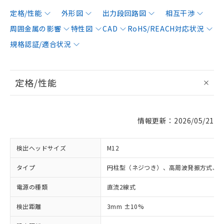
定格/性能
外形図
出力段回路図
相互干渉
周囲金属の影響
特性図
CAD
RoHS/REACH対応状況
規格認証/適合状況
定格/性能
情報更新：2026/05/21
検出ヘッドサイズ
M12
タイプ
円柱型（ネジつき）、高周波発振方式、
電源の種類
直流2線式
検出距離
3mm ±10%