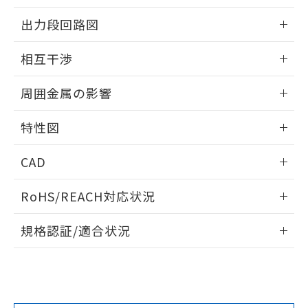
をご了承ください。
情報更新：2026/05/21
出力段回路図
EU RoHS指令（10物質）の非含有証明書
※当社の共同利用者とは、
"個人情報
51物質の非含有証明書（当社基準）
の共同利用に関して"
の「1.共同利
外形図
情報更新：2026/05/21
※本証明書は発行日時点で非含有を証明す
相互干渉
用者の範囲」に記載されている法人を
るもので、過去に遡って非含有を証明する
指します。
出力段回路図
ものではありません。
情報更新：2026/05/21
周囲金属の影響
また、RoHS指令のフタル酸エステル類４
物質の対応では、対応完了までの期間は出
相互干渉
情報更新：2026/05/21
荷製品に未対応品が混在することから備考
特性図
欄に対応日を記載しておりました。
周囲金属の影響
情報更新：2026/05/21
既に当社にて対応品への在庫切替を完了
CAD
していることから、特段のことがない限
り、2022年1月12日より割愛しておりま
検出物体の大きさと材質による影響
ログイン/会員登録いただくと、CADデータをダウンロー
RoHS/REACH対応状況
す。
ドすることができます。
情報更新：2026/7/29
A: 40mm以上、B: 35mm以上
規格認証/適合状況
ログイン/会員登録
EU RoHS
注意事項・凡例
UL認証
CSA認証
CEマーキング
鉄材
L: 0mm以上、φd: 12mm以上、D: 0mm以上、m: 12mm以
Yes
Yes
Yes
対応状況
対応予定月
※1
※2
上、n: 40mm以上
ダウンロードデータをご利用いただく前に、以下を必ずお読