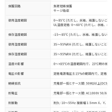
※1 対応状況
保護回路
負荷短絡保護
サージ吸収
対応済み：EU RoHS指令（10物質）の
非含有に対応した製品が提供可能な商品で
使用温度範囲
0～85℃ (ただし、氷結、結露しないこと)
す。
UL温度定格: 0～60℃ (ただし、氷結、結
対応予定：EU RoHS指令（10物質）の非含
ご利用条件
有に対応した製品に切り替える予定のある
保存温度範囲
-15～85℃ (ただし、氷結、結露しないこ
商品です。
対応予定なし：EU RoHS指令（10物質）の
使用湿度範囲
35～95%RH (ただし、結露しないこと)
以下の条件をお読みいただき、同意のうえ
非含有に非対応の商品で、対応品を出す予
ご利用ください。
定はありません。
保存湿度範囲
35～95%RH (ただし、結露しないこと)
調査・確認中：EU RoHS指令（10物質）の
本サービスは、当社制御機器事業取扱
※1 中国RoHS○×表
非含有の対応状況を調査中または確認中の
温度の影響
0～+85℃の温度範囲内で、23℃時の検出
商品の当社在庫状況および標準価格
商品です。
(税抜)を提供させていただくもので
「○」：最大均質材料含有率が中国RoHSの
電圧の影響
定格電源電圧±15%の範囲内で、定格電源
非該当品：ライセンス料など無形物で、有
す。
基準値以下であることを示します。
害物質有無と関係のない商品です。
当社制御機器事業取扱商品の中には、
絶縁抵抗
充電部一括とケース間: 50MΩ以上(DC500
「×」：最大均質材料含有率が中国RoHSの
仕入先様の事情により、非含有部品として
本サービスの対象外となる商品もある
基準値を超えていることを示します。
いたものが、含有品と判明した場合などや
当社は、これら貴社製品のうち、外国
ことをご了承ください。
耐電圧
充電部一括とケース間: AC1000V 50/60Hz
「－」：未確認です。当社販売部門へお問
むを得ず変更することがあります。
為替および外国貿易法に定める商品
在庫状況および標準価格照会結果は、
い合わせください。
（以下｢規制貨物等」という）を輸出
耐振動
記載している更新日時点での社内デー
耐久: 10～55Hz 複振幅 1.5mm X、Y、Z
*EU RoHS指令（10物質）：
または国外への提供する場合は、日本
記
タに基づき作成されるものであり、閲
説明
鉛(Pb) 1000ppm以下、 水銀(Hg) 1000ppm以下、 カド
*中国RoHS10物質の基準値 (GB/T26572)：
2