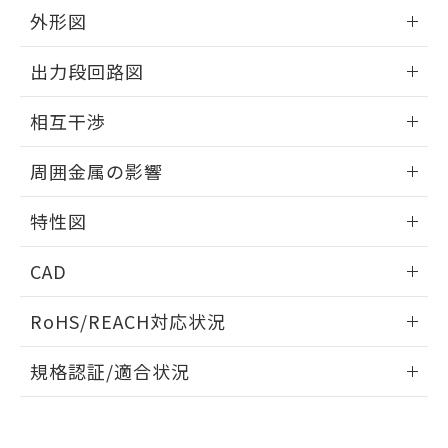
とができます。
合意する
キャンセル
引・商談に必要な範囲で利用すること
外形図
をご了承ください。
EU RoHS指令（10物質）の非含有証明書
情報更新：2026/05/21
※当社の共同利用者とは、
"個人情報
出力段回路図
51物質の非含有証明書（当社基準）
の共同利用に関して"
の「1.共同利
※本証明書は発行日時点で非含有を証明す
用者の範囲」に記載されている法人を
外形図
情報更新：2026/05/21
るもので、過去に遡って非含有を証明する
相互干渉
指します。
ものではありません。
出力段回路図
また、RoHS指令のフタル酸エステル類４
情報更新：2026/05/21
周囲金属の影響
物質の対応では、対応完了までの期間は出
荷製品に未対応品が混在することから備考
相互干渉
情報更新：2026/05/21
特性図
欄に対応日を記載しておりました。
既に当社にて対応品への在庫切替を完了
周囲金属の影響
情報更新：2026/05/21
していることから、特段のことがない限
CAD
り、2022年1月12日より割愛しておりま
検出物体の大きさと材質による影響
す。
ログイン/会員登録いただくと、CADデータをダウンロー
RoHS/REACH対応状況
ドすることができます。
情報更新：2026/7/29
A: 40mm以上、B: 35mm以上
規格認証/適合状況
タイムチャート
ログイン/会員登録
EU RoHS
注意事項・凡例
E2EW-QX3C212 2Mについての規格認証/適合状況について
は、「カスタマーサポートセンタ お客様相談室」または貴社
鉄材