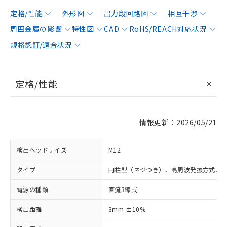
定格/性能
外形図
出力段回路図
相互干渉
周囲金属の影響
特性図
CAD
RoHS/REACH対応状況
規格認証/適合状況
定格/性能
情報更新：2026/05/21
検出ヘッドサイズ
M12
タイプ
円柱型（ネジつき）、高周波発振方式、
電源の種類
直流3線式
検出距離
3mm ±10%