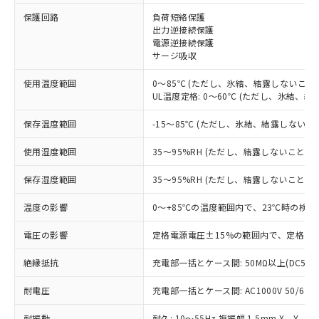
※1 対応状況
保護回路
負荷短絡保護
出力逆接続保護
電源逆接続保護
対応済み：EU RoHS指令（10物質）の
サージ吸収
非含有に対応した製品が提供可能な商品で
す。
使用温度範囲
0～85℃ (ただし、氷結、結露しないこと)
対応予定：EU RoHS指令（10物質）の非含
UL温度定格: 0～60℃ (ただし、氷結、結
ご利用条件
有に対応した製品に切り替える予定のある
商品です。
保存温度範囲
-15～85℃ (ただし、氷結、結露しないこ
対応予定なし：EU RoHS指令（10物質）の
以下の条件をお読みいただき、同意のうえ
非含有に非対応の商品で、対応品を出す予
使用湿度範囲
35～95%RH (ただし、結露しないこと)
ご利用ください。
定はありません。
調査・確認中：EU RoHS指令（10物質）の
保存湿度範囲
35～95%RH (ただし、結露しないこと)
本サービスは、当社制御機器事業取扱
※1 中国RoHS○×表
非含有の対応状況を調査中または確認中の
商品の当社在庫状況および標準価格
温度の影響
0～+85℃の温度範囲内で、23℃時の検出
商品です。
(税抜)を提供させていただくもので
「○」：最大均質材料含有率が中国RoHSの
非該当品：ライセンス料など無形物で、有
す。
電圧の影響
定格電源電圧±15%の範囲内で、定格電源
基準値以下であることを示します。
害物質有無と関係のない商品です。
当社制御機器事業取扱商品の中には、
「×」：最大均質材料含有率が中国RoHSの
仕入先様の事情により、非含有部品として
本サービスの対象外となる商品もある
絶縁抵抗
充電部一括とケース間: 50MΩ以上(DC500
基準値を超えていることを示します。
いたものが、含有品と判明した場合などや
当社は、これら貴社製品のうち、外国
ことをご了承ください。
「－」：未確認です。当社販売部門へお問
むを得ず変更することがあります。
為替および外国貿易法に定める商品
耐電圧
在庫状況および標準価格照会結果は、
充電部一括とケース間: AC1000V 50/60Hz
い合わせください。
（以下｢規制貨物等」という）を輸出
記載している更新日時点での社内デー
*EU RoHS指令（10物質）：
または国外への提供する場合は、日本
耐振動
耐久: 10～55Hz 複振幅 1.5mm X、Y、Z