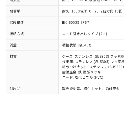
記
タに基づき作成されるものであり、閲
説明
鉛(Pb) 1000ppm以下、 水銀(Hg) 1000ppm以下、 カド
*中国RoHS10物質の基準値 (GB/T26572)：
国政府の輸出許可(または役務取引許
号
覧された時点での実際の在庫および標
ミウム(Cd) 100ppm以下、
Pb(鉛) :1000ppm、 Hg(水銀) : 1000ppm、 Cd(カドミウ
2
耐衝撃
可)を取得するなどの必要な手続きを
耐久: 1000m/s
X、Y、Z各方向 10回
六価クロム(Cr(Ⅵ)) 1000ppm以下、ポリ臭化ビフェニル
ム) : 100ppm、
準価格とは異なる場合があることをご
類(PBB) 1000ppm以下、ポリ臭化ジフェニルエーテル類
Cr(Ⅵ)(六価クロム) : 1000ppm、 PBBs(ポリ臭化ビフェ
とります。
了承ください。
(PBDE) 1000ppm以下、フタル酸ビス(2-エチルヘキシ
○
一定数以上の在庫あり
ニル類) : 1000ppm、 PBDEs(ポリ臭化ジフェニルエーテ
保護構造
IEC 60529: IP67
当社は規制貨物を破棄する場合は、完
ル) (DEHP)(別名：DOP) 1000ppm以下、フタル酸ブチ
正式な納期状況および標準価格はお客
ル類) : 1000ppm、
ルベンジル（BBP） 1000ppm以下、フタル酸ジブチル
全に破砕するなど、違法に輸出されな
DBP(フタル酸ジブチル) : 1000ppm、 DIBP(フタル酸ジ
様のお取引先、またはお客様担当のオ
（DBP） 1000ppm以下、フタル酸ジイソブチル
接続方式
コード引き出しタイプ (2m)
イソブチル) : 1000ppm、 BBP(フタル酸ブチルベンジ
△
一定数には満たないが在庫あり
いよう必要な手段を講じます。
ムロン制御機器販売店・当社販売員に
(DIBP) 1000ppm以下
ル) : 1000ppm、
当社は貴社製品を、核兵器、ミサイ
但し、RoHS指令で産業用監視および制御機器に対する
DEHP(フタル酸ビス(2-エチルヘキシル)) : 1000ppm
ご相談ください。
質量
梱包状態: 約140g
適用除外項目は除く。
ル、化学兵器、生物兵器またはその他
－
在庫なし(最新の在庫状況につ
オムロン制御機器販売店や当社販売拠
フタル酸エステル類の４物質については閾値を超える意
武器並びにこれらの製造装置等に一切
いては、お客様のお取引先、ま
図的な使用がないことを確認しています。
点は「
販売ネットワーク
」をご確認
材質
ケース: ステンレス (SUS303) フッ素樹
※2 環境保護使用期限
使用いたしません。
たはお客様担当のオムロン制御
ください。
検出面: ステンレス (SUS303) フッ素
当社は、貴社製品を第三者に販売する
機器販売店・当社販売員にご確
締めつけナット: ステンレス (SUS303)
在庫状況および標準価格結果を当社の
※2 対応予定月
「ｅ」：有害物質（10物質）のすべてが基
場合は、上記1、2および3の内容を当
歯付座金: 鉄 亜鉛メッキ
認ください)
事前の承諾なく第三者に漏洩または開
準値以下であることを示します。
コード: 塩化ビニル (PVC)
該第三者に通知します。また当社は、
示しないようお願いします。
部品在庫の切り替え状況などにより、予定
「10」：通常の使用状況下において有害物
販売先および販売に係わる関係者が違
マイパーツ機能（部品リスト作成サー
空
受注生産機種、また在庫状況の
付属品
取扱説明書、締付ナット、歯付座金
月が前後することがあります。
質が外部に漏えいし、環境に深刻な影響を
法に輸出するおそれがある場合は、取
ビス）をご利用いただくには、I-Web
白
情報を公開していない機種
及ぼさない年数を意味します。
り引きをいたしません。
メンバーズにご登録されている必要が
「－」：未確認です。当社販売部門へお問
あります。
い合わせください。
お客様が当ウェブサイト上で当社にご
※3 非含有証明書ダウンロード
登録された部品リストについて、当社
および当社の共同利用者が、当社の製
下記の非含有証明書をダウンロードするこ
品・サービスに関するお客様との取