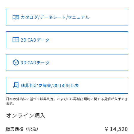
担当オムロン営業員または販売店にお問い合わせください。
L: 0mm以上、φd: 12mm以上、D: 0mm以上、m: 12mm以
対応状況
対応予定月
※1
※2
上、n: 40mm以上
ダウンロードデータをご利用いただく前に、以下を必ずお読
アルミ材
みください。
お問い合わせ
カタログ/データシート/マニュアル
対応済み
L: 12mm以上、φd: 70mm以上、D: 12mm以上、m: 12mm
ソフトウェアの使用条件
以上、n: 70mm以上
金属埋め込み
中国 RoHS
注意事項・凡例
2D CADデータ
中国 RoHS表
※1 ※2
検出領域
3D CADデータ
Pb
Hg
Cd
Cr(VI)
鉄材
l: 0mm以上、φd: 12mm以上、D: 0mm以上、m: 12mm以
該非判定見解書/項目別対比表
X
O
O
O
上、n: 40mm以上
アルミ材
日本の外為法に基づく該非判定、およびEAR再輸出規制に関する見解が入手でき
l: 12mm以上、φd: 70mm以上、D: 12mm以上、m: 12mm
ます。
"対応済み"や非含有の記載がされた商品であっても、流通
以上、n: 70mm以上
在庫等で未対応品が混在する可能性があります。
オンライン購入
非含有品が必要な際は、弊社営業部門もしくは販売店へお
問い合わせください。
¥ 14,520
販売価格（税込）