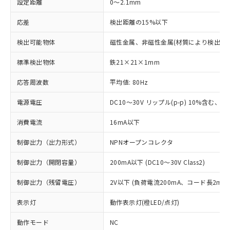
設定距離
0～2.1mm
応差
検出距離の15%以下
検出可能物体
磁性金属、非磁性金属(材質により検出距
標準検出物体
鉄21×21×1mm
応答周波数
平均値: 80Hz
電源電圧
DC10～30V リップル(p-p) 10%含む、Cla
消費電流
16mA以下
制御出力（出力形式）
NPNオープンコレクタ
制御出力（開閉容量）
200mA以下 (DC10～30V Class2)
制御出力（残留電圧）
2V以下 (負荷電流200mA、コード長2m時
表示灯
動作表示灯(橙LED/点灯)
動作モード
NC