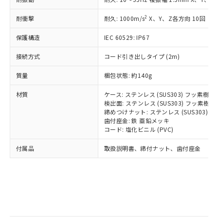
記
タに基づき作成されるものであり、閲
説明
鉛(Pb) 1000ppm以下、 水銀(Hg) 1000ppm以下、 カド
*中国RoHS10物質の基準値 (GB/T26572)：
国政府の輸出許可(または役務取引許
号
覧された時点での実際の在庫および標
ミウム(Cd) 100ppm以下、
Pb(鉛) :1000ppm、 Hg(水銀) : 1000ppm、 Cd(カドミウ
2
耐衝撃
可)を取得するなどの必要な手続きを
耐久: 1000m/s
X、Y、Z各方向 10回
六価クロム(Cr(Ⅵ)) 1000ppm以下、ポリ臭化ビフェニル
ム) : 100ppm、
準価格とは異なる場合があることをご
類(PBB) 1000ppm以下、ポリ臭化ジフェニルエーテル類
Cr(Ⅵ)(六価クロム) : 1000ppm、 PBBs(ポリ臭化ビフェ
とります。
了承ください。
(PBDE) 1000ppm以下、フタル酸ビス(2-エチルヘキシ
○
一定数以上の在庫あり
ニル類) : 1000ppm、 PBDEs(ポリ臭化ジフェニルエーテ
保護構造
IEC 60529: IP67
当社は規制貨物を破棄する場合は、完
ル) (DEHP)(別名：DOP) 1000ppm以下、フタル酸ブチ
正式な納期状況および標準価格はお客
ル類) : 1000ppm、
ルベンジル（BBP） 1000ppm以下、フタル酸ジブチル
全に破砕するなど、違法に輸出されな
DBP(フタル酸ジブチル) : 1000ppm、 DIBP(フタル酸ジ
様のお取引先、またはお客様担当のオ
（DBP） 1000ppm以下、フタル酸ジイソブチル
接続方式
コード引き出しタイプ (2m)
イソブチル) : 1000ppm、 BBP(フタル酸ブチルベンジ
△
一定数には満たないが在庫あり
いよう必要な手段を講じます。
ムロン制御機器販売店・当社販売員に
(DIBP) 1000ppm以下
ル) : 1000ppm、
当社は貴社製品を、核兵器、ミサイ
但し、RoHS指令で産業用監視および制御機器に対する
DEHP(フタル酸ビス(2-エチルヘキシル)) : 1000ppm
ご相談ください。
質量
梱包状態: 約140g
適用除外項目は除く。
ル、化学兵器、生物兵器またはその他
－
在庫なし(最新の在庫状況につ
オムロン制御機器販売店や当社販売拠
フタル酸エステル類の４物質については閾値を超える意
武器並びにこれらの製造装置等に一切
いては、お客様のお取引先、ま
図的な使用がないことを確認しています。
点は「
販売ネットワーク
」をご確認
材質
ケース: ステンレス (SUS303) フッ素樹
※2 環境保護使用期限
使用いたしません。
たはお客様担当のオムロン制御
ください。
検出面: ステンレス (SUS303) フッ素
当社は、貴社製品を第三者に販売する
機器販売店・当社販売員にご確
締めつけナット: ステンレス (SUS303)
在庫状況および標準価格結果を当社の
※2 対応予定月
「ｅ」：有害物質（10物質）のすべてが基
場合は、上記1、2および3の内容を当
歯付座金: 鉄 亜鉛メッキ
認ください)
事前の承諾なく第三者に漏洩または開
準値以下であることを示します。
コード: 塩化ビニル (PVC)
該第三者に通知します。また当社は、
示しないようお願いします。
部品在庫の切り替え状況などにより、予定
「10」：通常の使用状況下において有害物
販売先および販売に係わる関係者が違
マイパーツ機能（部品リスト作成サー
空
受注生産機種、また在庫状況の
付属品
取扱説明書、締付ナット、歯付座金
月が前後することがあります。
質が外部に漏えいし、環境に深刻な影響を
法に輸出するおそれがある場合は、取
ビス）をご利用いただくには、I-Web
白
情報を公開していない機種
及ぼさない年数を意味します。
り引きをいたしません。
メンバーズにご登録されている必要が
「－」：未確認です。当社販売部門へお問
あります。
い合わせください。
お客様が当ウェブサイト上で当社にご
※3 非含有証明書ダウンロード
登録された部品リストについて、当社
および当社の共同利用者が、当社の製
下記の非含有証明書をダウンロードするこ
品・サービスに関するお客様との取