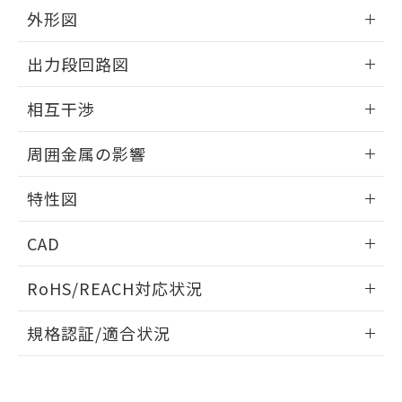
とができます。
合意する
キャンセル
引・商談に必要な範囲で利用すること
外形図
をご了承ください。
EU RoHS指令（10物質）の非含有証明書
情報更新：2026/05/21
※当社の共同利用者とは、
"個人情報
出力段回路図
51物質の非含有証明書（当社基準）
の共同利用に関して"
の「1.共同利
※本証明書は発行日時点で非含有を証明す
用者の範囲」に記載されている法人を
外形図
情報更新：2026/05/21
るもので、過去に遡って非含有を証明する
相互干渉
指します。
ものではありません。
出力段回路図
また、RoHS指令のフタル酸エステル類４
情報更新：2026/05/21
周囲金属の影響
物質の対応では、対応完了までの期間は出
荷製品に未対応品が混在することから備考
相互干渉
情報更新：2026/05/21
特性図
欄に対応日を記載しておりました。
既に当社にて対応品への在庫切替を完了
周囲金属の影響
情報更新：2026/05/21
していることから、特段のことがない限
CAD
り、2022年1月12日より割愛しておりま
検出物体の大きさと材質による影響
す。
ログイン/会員登録いただくと、CADデータをダウンロー
RoHS/REACH対応状況
ドすることができます。
情報更新：2026/7/29
A: 40mm以上、B: 35mm以上
規格認証/適合状況
タイムチャート
ログイン/会員登録
EU RoHS
注意事項・凡例
E2EW-QX3B112 2Mについての規格認証/適合状況について
は、「カスタマーサポートセンタ お客様相談室」または貴社
鉄材