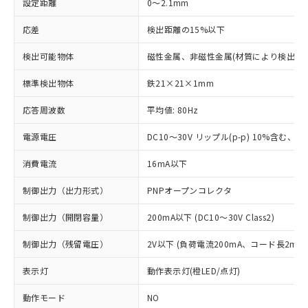
設定距離
0～2.1mm
応差
検出距離の15%以下
検出可能物体
磁性金属、非磁性金属(材質により検出距
標準検出物体
鉄21×21×1mm
応答周波数
平均値: 80Hz
電源電圧
DC10～30V リップル(p-p) 10%含む、Cla
消費電流
16mA以下
制御出力（出力形式）
PNPオープンコレクタ
制御出力（開閉容量）
200mA以下 (DC10～30V Class2)
制御出力（残留電圧）
2V以下 (負荷電流200mA、コード長2m時
表示灯
動作表示灯(橙LED/点灯)
動作モード
NO