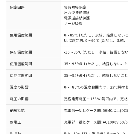
※1 対応状況
保護回路
負荷短絡保護
出力逆接続保護
電源逆接続保護
対応済み：EU RoHS指令（10物質）の
サージ吸収
非含有に対応した製品が提供可能な商品で
す。
使用温度範囲
0～85℃ (ただし、氷結、結露しないこと)
対応予定：EU RoHS指令（10物質）の非含
UL温度定格: 0～60℃ (ただし、氷結、結
ご利用条件
有に対応した製品に切り替える予定のある
商品です。
保存温度範囲
-15～85℃ (ただし、氷結、結露しないこ
対応予定なし：EU RoHS指令（10物質）の
以下の条件をお読みいただき、同意のうえ
非含有に非対応の商品で、対応品を出す予
使用湿度範囲
35～95%RH (ただし、結露しないこと)
ご利用ください。
定はありません。
調査・確認中：EU RoHS指令（10物質）の
保存湿度範囲
35～95%RH (ただし、結露しないこと)
本サービスは、当社制御機器事業取扱
※1 中国RoHS○×表
非含有の対応状況を調査中または確認中の
商品の当社在庫状況および標準価格
温度の影響
0～+85℃の温度範囲内で、23℃時の検出
商品です。
(税抜)を提供させていただくもので
「○」：最大均質材料含有率が中国RoHSの
非該当品：ライセンス料など無形物で、有
す。
電圧の影響
定格電源電圧±15%の範囲内で、定格電源
基準値以下であることを示します。
害物質有無と関係のない商品です。
当社制御機器事業取扱商品の中には、
「×」：最大均質材料含有率が中国RoHSの
仕入先様の事情により、非含有部品として
本サービスの対象外となる商品もある
絶縁抵抗
充電部一括とケース間: 50MΩ以上(DC500
基準値を超えていることを示します。
いたものが、含有品と判明した場合などや
当社は、これら貴社製品のうち、外国
ことをご了承ください。
「－」：未確認です。当社販売部門へお問
むを得ず変更することがあります。
為替および外国貿易法に定める商品
耐電圧
在庫状況および標準価格照会結果は、
充電部一括とケース間: AC1000V 50/60Hz
い合わせください。
（以下｢規制貨物等」という）を輸出
記載している更新日時点での社内デー
*EU RoHS指令（10物質）：
または国外への提供する場合は、日本
耐振動
耐久: 10～55Hz 複振幅 1.5mm X、Y、Z