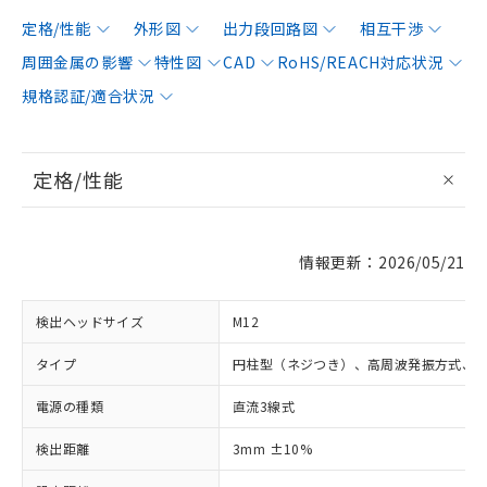
定格/性能
外形図
出力段回路図
相互干渉
周囲金属の影響
特性図
CAD
RoHS/REACH対応状況
規格認証/適合状況
定格/性能
情報更新：2026/05/21
検出ヘッドサイズ
M12
タイプ
円柱型（ネジつき）、高周波発振方式、
電源の種類
直流3線式
検出距離
3mm ±10%