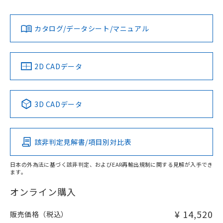
担当オムロン営業員または販売店にお問い合わせください。
L: 0mm以上、φd: 12mm以上、D: 0mm以上、m: 12mm以
対応状況
対応予定月
※1
※2
上、n: 40mm以上
ダウンロードデータをご利用いただく前に、以下を必ずお読
アルミ材
みください。
お問い合わせ
カタログ/データシート/マニュアル
対応済み
L: 12mm以上、φd: 70mm以上、D: 12mm以上、m: 12mm
ソフトウェアの使用条件
以上、n: 70mm以上
金属埋め込み
中国 RoHS
注意事項・凡例
2D CADデータ
中国 RoHS表
※1 ※2
検出領域
3D CADデータ
Pb
Hg
Cd
Cr(VI)
鉄材
l: 0mm以上、φd: 12mm以上、D: 0mm以上、m: 12mm以
該非判定見解書/項目別対比表
X
O
O
O
上、n: 40mm以上
アルミ材
日本の外為法に基づく該非判定、およびEAR再輸出規制に関する見解が入手でき
l: 12mm以上、φd: 70mm以上、D: 12mm以上、m: 12mm
ます。
"対応済み"や非含有の記載がされた商品であっても、流通
以上、n: 70mm以上
在庫等で未対応品が混在する可能性があります。
オンライン購入
非含有品が必要な際は、弊社営業部門もしくは販売店へお
問い合わせください。
¥ 14,520
販売価格（税込）