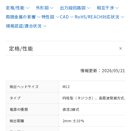
定格/性能
外形図
出力段回路図
相互干渉
周囲金属の影響
特性図
CAD
RoHS/REACH対応状況
規格認証/適合状況
定格/性能
情報更新：2026/05/21
検出ヘッドサイズ
M12
タイプ
円柱型（ネジつき）、高周波発振方式、
電源の種類
直流2線式
検出距離
2mm ±10%