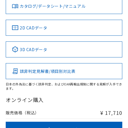
アルミ材
みください。
カタログ/データシート/マニュアル
対応済み
L: 12mm以上、φd: 70mm以上、D: 12mm以上、m: 10mm
ソフトウェアの使用条件
以上、n: 70mm以上
LR型式承認
DNV型式承認
BV型式承認
KR型式承
（イギリス
（ノルウェー
（フランス
（韓国
金属埋め込み
船舶規格）
船舶規格）
船舶規格）
船舶規格
中国 RoHS
注意事項・凡例
2D CADデータ
No
No
No
No
検出領域
中国 RoHS表
※1 ※2
3D CADデータ
この製品の規格認証/適合状況ページへ
Pb
Hg
Cd
Cr(VI)
その他の認証はこちらのページからご検索ください
鉄材
l: 0mm以上、φd: 12mm以上、D: 0mm以上、m: 8mm以
該非判定見解書/項目別対比表
X
O
O
O
上、n: 40mm以上
アルミ材
日本の外為法に基づく該非判定、およびEAR再輸出規制に関する見解が入手でき
l: 12mm以上、φd: 70mm以上、D: 12mm以上、m: 8mm以
ます。
"対応済み"や非含有の記載がされた商品であっても、流通
上、n: 70mm以上
在庫等で未対応品が混在する可能性があります。
オンライン購入
非含有品が必要な際は、弊社営業部門もしくは販売店へお
問い合わせください。
¥ 17,710
販売価格（税込）
この製品のRoHS/REACH対応状況ページへ