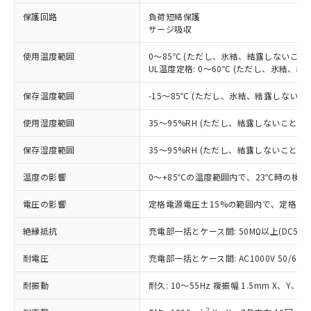
※1 対応状況
保護回路
負荷短絡保護
サージ吸収
対応済み：EU RoHS指令（10物質）の
非含有に対応した製品が提供可能な商品で
使用温度範囲
0～85℃ (ただし、氷結、結露しないこと)
す。
UL温度定格: 0～60℃ (ただし、氷結、結
対応予定：EU RoHS指令（10物質）の非含
ご利用条件
有に対応した製品に切り替える予定のある
保存温度範囲
-15～85℃ (ただし、氷結、結露しないこ
商品です。
対応予定なし：EU RoHS指令（10物質）の
使用湿度範囲
35～95%RH (ただし、結露しないこと)
以下の条件をお読みいただき、同意のうえ
非含有に非対応の商品で、対応品を出す予
ご利用ください。
定はありません。
保存湿度範囲
35～95%RH (ただし、結露しないこと)
調査・確認中：EU RoHS指令（10物質）の
本サービスは、当社制御機器事業取扱
※1 中国RoHS○×表
非含有の対応状況を調査中または確認中の
温度の影響
0～+85℃の温度範囲内で、23℃時の検出
商品の当社在庫状況および標準価格
商品です。
(税抜)を提供させていただくもので
「○」：最大均質材料含有率が中国RoHSの
電圧の影響
定格電源電圧±15%の範囲内で、定格電源
非該当品：ライセンス料など無形物で、有
す。
基準値以下であることを示します。
害物質有無と関係のない商品です。
当社制御機器事業取扱商品の中には、
絶縁抵抗
充電部一括とケース間: 50MΩ以上(DC500
「×」：最大均質材料含有率が中国RoHSの
仕入先様の事情により、非含有部品として
本サービスの対象外となる商品もある
基準値を超えていることを示します。
いたものが、含有品と判明した場合などや
当社は、これら貴社製品のうち、外国
ことをご了承ください。
耐電圧
充電部一括とケース間: AC1000V 50/60Hz
「－」：未確認です。当社販売部門へお問
むを得ず変更することがあります。
為替および外国貿易法に定める商品
在庫状況および標準価格照会結果は、
い合わせください。
（以下｢規制貨物等」という）を輸出
耐振動
記載している更新日時点での社内デー
耐久: 10～55Hz 複振幅 1.5mm X、Y、Z
*EU RoHS指令（10物質）：
または国外への提供する場合は、日本
記
タに基づき作成されるものであり、閲
説明
鉛(Pb) 1000ppm以下、 水銀(Hg) 1000ppm以下、 カド
*中国RoHS10物質の基準値 (GB/T26572)：
2