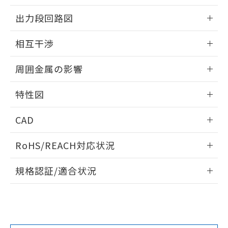
をご了承ください。
情報更新：2026/05/21
出力段回路図
EU RoHS指令（10物質）の非含有証明書
※当社の共同利用者とは、
"個人情報
51物質の非含有証明書（当社基準）
の共同利用に関して"
の「1.共同利
外形図
情報更新：2026/05/21
※本証明書は発行日時点で非含有を証明す
相互干渉
用者の範囲」に記載されている法人を
るもので、過去に遡って非含有を証明する
指します。
出力段回路図
ものではありません。
情報更新：2026/05/21
周囲金属の影響
また、RoHS指令のフタル酸エステル類４
物質の対応では、対応完了までの期間は出
相互干渉
情報更新：2026/05/21
荷製品に未対応品が混在することから備考
特性図
欄に対応日を記載しておりました。
周囲金属の影響
情報更新：2026/05/21
既に当社にて対応品への在庫切替を完了
CAD
していることから、特段のことがない限
り、2022年1月12日より割愛しておりま
検出物体の大きさと材質による影響
ログイン/会員登録いただくと、CADデータをダウンロー
RoHS/REACH対応状況
す。
ドすることができます。
情報更新：2026/7/29
A: 40mm以上、B: 35mm以上
規格認証/適合状況
ログイン/会員登録
EU RoHS
注意事項・凡例
UL認証
CSA認証
CEマーキング
鉄材
L: 0mm以上、φd: 12mm以上、D: 0mm以上、m: 8mm以
Yes
Yes
Yes
対応状況
対応予定月
※1
※2
上、n: 40mm以上
ダウンロードデータをご利用いただく前に、以下を必ずお読
タイムチャート