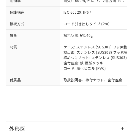
国政府の輸出許可(または役務取引許
耐衝撃
耐久: 1000m/s
X、Y、Z各方向 10回
号
覧された時点での実際の在庫および標
ミウム(Cd) 100ppm以下、
Pb(鉛) :1000ppm、 Hg(水銀) : 1000ppm、 Cd(カドミウ
可)を取得するなどの必要な手続きを
六価クロム(Cr(Ⅵ)) 1000ppm以下、ポリ臭化ビフェニル
ム) : 100ppm、
準価格とは異なる場合があることをご
類(PBB) 1000ppm以下、ポリ臭化ジフェニルエーテル類
Cr(Ⅵ)(六価クロム) : 1000ppm、 PBBs(ポリ臭化ビフェ
保護構造
とります。
IEC 60529: IP67
了承ください。
(PBDE) 1000ppm以下、フタル酸ビス(2-エチルヘキシ
○
一定数以上の在庫あり
ニル類) : 1000ppm、 PBDEs(ポリ臭化ジフェニルエーテ
当社は規制貨物を破棄する場合は、完
ル) (DEHP)(別名：DOP) 1000ppm以下、フタル酸ブチ
正式な納期状況および標準価格はお客
ル類) : 1000ppm、
接続方式
コード引き出しタイプ (2m)
ルベンジル（BBP） 1000ppm以下、フタル酸ジブチル
全に破砕するなど、違法に輸出されな
DBP(フタル酸ジブチル) : 1000ppm、 DIBP(フタル酸ジ
様のお取引先、またはお客様担当のオ
（DBP） 1000ppm以下、フタル酸ジイソブチル
イソブチル) : 1000ppm、 BBP(フタル酸ブチルベンジ
△
一定数には満たないが在庫あり
いよう必要な手段を講じます。
ムロン制御機器販売店・当社販売員に
(DIBP) 1000ppm以下
ル) : 1000ppm、
質量
梱包状態: 約140g
当社は貴社製品を、核兵器、ミサイ
但し、RoHS指令で産業用監視および制御機器に対する
DEHP(フタル酸ビス(2-エチルヘキシル)) : 1000ppm
ご相談ください。
適用除外項目は除く。
ル、化学兵器、生物兵器またはその他
－
在庫なし(最新の在庫状況につ
オムロン制御機器販売店や当社販売拠
フタル酸エステル類の４物質については閾値を超える意
材質
ケース: ステンレス (SUS303) フッ素樹
武器並びにこれらの製造装置等に一切
いては、お客様のお取引先、ま
図的な使用がないことを確認しています。
点は「
販売ネットワーク
」をご確認
検出面: ステンレス (SUS303) フッ素
※2 環境保護使用期限
使用いたしません。
たはお客様担当のオムロン制御
ください。
締めつけナット: ステンレス (SUS303)
当社は、貴社製品を第三者に販売する
機器販売店・当社販売員にご確
歯付座金: 鉄 亜鉛メッキ
在庫状況および標準価格結果を当社の
※2 対応予定月
「ｅ」：有害物質（10物質）のすべてが基
場合は、上記1、2および3の内容を当
コード: 塩化ビニル (PVC)
認ください)
事前の承諾なく第三者に漏洩または開
準値以下であることを示します。
該第三者に通知します。また当社は、
示しないようお願いします。
付属品
部品在庫の切り替え状況などにより、予定
「10」：通常の使用状況下において有害物
取扱説明書、締付ナット、歯付座金
販売先および販売に係わる関係者が違
マイパーツ機能（部品リスト作成サー
空
受注生産機種、また在庫状況の
月が前後することがあります。
質が外部に漏えいし、環境に深刻な影響を
法に輸出するおそれがある場合は、取
ビス）をご利用いただくには、I-Web
白
情報を公開していない機種
及ぼさない年数を意味します。
り引きをいたしません。
メンバーズにご登録されている必要が
「－」：未確認です。当社販売部門へお問
あります。
い合わせください。
お客様が当ウェブサイト上で当社にご
※3 非含有証明書ダウンロード
登録された部品リストについて、当社
および当社の共同利用者が、当社の製
下記の非含有証明書をダウンロードするこ
品・サービスに関するお客様との取
外形図
とができます。
合意する
キャンセル
引・商談に必要な範囲で利用すること