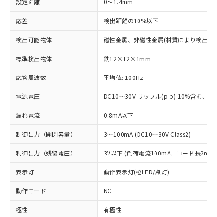
設定距離
0～1.4mm
応差
検出距離の10%以下
検出可能物体
磁性金属、非磁性金属(材質により検出距
標準検出物体
鉄12×12×1mm
応答周波数
平均値: 100Hz
電源電圧
DC10～30V リップル(p-p) 10%含む、Cla
漏れ電流
0.8mA以下
制御出力（開閉容量）
3～100mA (DC10～30V Class2)
制御出力（残留電圧）
3V以下 (負荷電流100mA、コード長2m時
表示灯
動作表示灯(橙LED/点灯)
動作モード
NC
極性
有極性