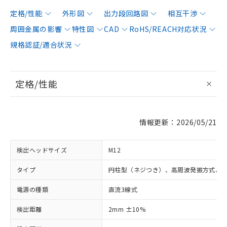
定格/性能
外形図
出力段回路図
相互干渉
周囲金属の影響
特性図
CAD
RoHS/REACH対応状況
規格認証/適合状況
定格/性能
情報更新：2026/05/21
検出ヘッドサイズ
M12
タイプ
円柱型（ネジつき）、高周波発振方式、
電源の種類
直流3線式
検出距離
2mm ±10%