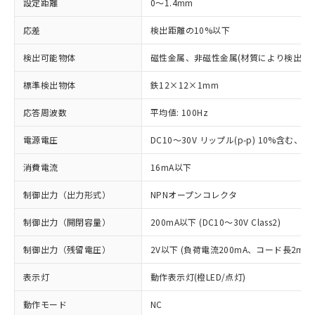
設定距離
0～1.4mm
応差
検出距離の10%以下
検出可能物体
磁性金属、非磁性金属(材質により検出距
標準検出物体
鉄12×12×1mm
応答周波数
平均値: 100Hz
電源電圧
DC10～30V リップル(p-p) 10%含む、Cla
消費電流
16mA以下
制御出力（出力形式）
NPNオープンコレクタ
制御出力（開閉容量）
200mA以下 (DC10～30V Class2)
制御出力（残留電圧）
2V以下 (負荷電流200mA、コード長2m時
表示灯
動作表示灯(橙LED/点灯)
動作モード
NC