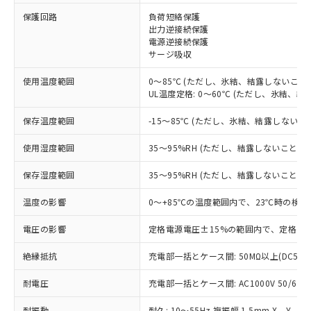
※1 対応状況
保護回路
負荷短絡保護
出力逆接続保護
電源逆接続保護
対応済み：EU RoHS指令（10物質）の
サージ吸収
非含有に対応した製品が提供可能な商品で
す。
使用温度範囲
0～85℃ (ただし、氷結、結露しないこと)
対応予定：EU RoHS指令（10物質）の非含
UL温度定格: 0～60℃ (ただし、氷結、結
ご利用条件
有に対応した製品に切り替える予定のある
商品です。
保存温度範囲
-15～85℃ (ただし、氷結、結露しないこ
対応予定なし：EU RoHS指令（10物質）の
以下の条件をお読みいただき、同意のうえ
非含有に非対応の商品で、対応品を出す予
使用湿度範囲
35～95%RH (ただし、結露しないこと)
ご利用ください。
定はありません。
調査・確認中：EU RoHS指令（10物質）の
保存湿度範囲
35～95%RH (ただし、結露しないこと)
本サービスは、当社制御機器事業取扱
※1 中国RoHS○×表
非含有の対応状況を調査中または確認中の
商品の当社在庫状況および標準価格
温度の影響
0～+85℃の温度範囲内で、23℃時の検出
商品です。
(税抜)を提供させていただくもので
「○」：最大均質材料含有率が中国RoHSの
非該当品：ライセンス料など無形物で、有
す。
電圧の影響
定格電源電圧±15%の範囲内で、定格電源
基準値以下であることを示します。
害物質有無と関係のない商品です。
当社制御機器事業取扱商品の中には、
「×」：最大均質材料含有率が中国RoHSの
仕入先様の事情により、非含有部品として
本サービスの対象外となる商品もある
絶縁抵抗
充電部一括とケース間: 50MΩ以上(DC500
基準値を超えていることを示します。
いたものが、含有品と判明した場合などや
当社は、これら貴社製品のうち、外国
ことをご了承ください。
「－」：未確認です。当社販売部門へお問
むを得ず変更することがあります。
為替および外国貿易法に定める商品
耐電圧
在庫状況および標準価格照会結果は、
充電部一括とケース間: AC1000V 50/60Hz
い合わせください。
（以下｢規制貨物等」という）を輸出
記載している更新日時点での社内デー
*EU RoHS指令（10物質）：
または国外への提供する場合は、日本
耐振動
耐久: 10～55Hz 複振幅 1.5mm X、Y、Z