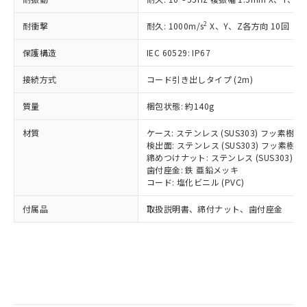
記
タに基づき作成されるものであり、閲
説明
鉛(Pb) 1000ppm以下、 水銀(Hg) 1000ppm以下、 カド
*中国RoHS10物質の基準値 (GB/T26572)：
国政府の輸出許可(または役務取引許
号
覧された時点での実際の在庫および標
ミウム(Cd) 100ppm以下、
Pb(鉛) :1000ppm、 Hg(水銀) : 1000ppm、 Cd(カドミウ
2
耐衝撃
可)を取得するなどの必要な手続きを
耐久: 1000m/s
X、Y、Z各方向 10回
六価クロム(Cr(Ⅵ)) 1000ppm以下、ポリ臭化ビフェニル
ム) : 100ppm、
準価格とは異なる場合があることをご
類(PBB) 1000ppm以下、ポリ臭化ジフェニルエーテル類
Cr(Ⅵ)(六価クロム) : 1000ppm、 PBBs(ポリ臭化ビフェ
とります。
了承ください。
(PBDE) 1000ppm以下、フタル酸ビス(2-エチルヘキシ
○
一定数以上の在庫あり
ニル類) : 1000ppm、 PBDEs(ポリ臭化ジフェニルエーテ
保護構造
IEC 60529: IP67
当社は規制貨物を破棄する場合は、完
ル) (DEHP)(別名：DOP) 1000ppm以下、フタル酸ブチ
正式な納期状況および標準価格はお客
ル類) : 1000ppm、
ルベンジル（BBP） 1000ppm以下、フタル酸ジブチル
全に破砕するなど、違法に輸出されな
DBP(フタル酸ジブチル) : 1000ppm、 DIBP(フタル酸ジ
様のお取引先、またはお客様担当のオ
（DBP） 1000ppm以下、フタル酸ジイソブチル
接続方式
コード引き出しタイプ (2m)
イソブチル) : 1000ppm、 BBP(フタル酸ブチルベンジ
△
一定数には満たないが在庫あり
いよう必要な手段を講じます。
ムロン制御機器販売店・当社販売員に
(DIBP) 1000ppm以下
ル) : 1000ppm、
当社は貴社製品を、核兵器、ミサイ
但し、RoHS指令で産業用監視および制御機器に対する
DEHP(フタル酸ビス(2-エチルヘキシル)) : 1000ppm
ご相談ください。
質量
梱包状態: 約140g
適用除外項目は除く。
ル、化学兵器、生物兵器またはその他
－
在庫なし(最新の在庫状況につ
オムロン制御機器販売店や当社販売拠
フタル酸エステル類の４物質については閾値を超える意
武器並びにこれらの製造装置等に一切
いては、お客様のお取引先、ま
図的な使用がないことを確認しています。
点は「
販売ネットワーク
」をご確認
材質
ケース: ステンレス (SUS303) フッ素樹
※2 環境保護使用期限
使用いたしません。
たはお客様担当のオムロン制御
ください。
検出面: ステンレス (SUS303) フッ素
当社は、貴社製品を第三者に販売する
機器販売店・当社販売員にご確
締めつけナット: ステンレス (SUS303)
在庫状況および標準価格結果を当社の
※2 対応予定月
「ｅ」：有害物質（10物質）のすべてが基
場合は、上記1、2および3の内容を当
歯付座金: 鉄 亜鉛メッキ
認ください)
事前の承諾なく第三者に漏洩または開
準値以下であることを示します。
コード: 塩化ビニル (PVC)
該第三者に通知します。また当社は、
示しないようお願いします。
部品在庫の切り替え状況などにより、予定
「10」：通常の使用状況下において有害物
販売先および販売に係わる関係者が違
マイパーツ機能（部品リスト作成サー
空
受注生産機種、また在庫状況の
付属品
取扱説明書、締付ナット、歯付座金
月が前後することがあります。
質が外部に漏えいし、環境に深刻な影響を
法に輸出するおそれがある場合は、取
ビス）をご利用いただくには、I-Web
白
情報を公開していない機種
及ぼさない年数を意味します。
り引きをいたしません。
メンバーズにご登録されている必要が
「－」：未確認です。当社販売部門へお問
あります。
い合わせください。
お客様が当ウェブサイト上で当社にご
※3 非含有証明書ダウンロード
登録された部品リストについて、当社
および当社の共同利用者が、当社の製
下記の非含有証明書をダウンロードするこ
品・サービスに関するお客様との取