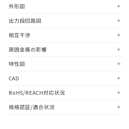
とができます。
合意する
キャンセル
引・商談に必要な範囲で利用すること
外形図
をご了承ください。
EU RoHS指令（10物質）の非含有証明書
情報更新：2026/05/21
※当社の共同利用者とは、
"個人情報
出力段回路図
51物質の非含有証明書（当社基準）
の共同利用に関して"
の「1.共同利
※本証明書は発行日時点で非含有を証明す
用者の範囲」に記載されている法人を
外形図
情報更新：2026/05/21
るもので、過去に遡って非含有を証明する
相互干渉
指します。
ものではありません。
出力段回路図
また、RoHS指令のフタル酸エステル類４
情報更新：2026/05/21
周囲金属の影響
物質の対応では、対応完了までの期間は出
荷製品に未対応品が混在することから備考
相互干渉
情報更新：2026/05/21
特性図
欄に対応日を記載しておりました。
既に当社にて対応品への在庫切替を完了
周囲金属の影響
情報更新：2026/05/21
していることから、特段のことがない限
CAD
り、2022年1月12日より割愛しておりま
検出物体の大きさと材質による影響
す。
ログイン/会員登録いただくと、CADデータをダウンロー
RoHS/REACH対応状況
ドすることができます。
情報更新：2026/7/29
A: 40mm以上、B: 35mm以上
規格認証/適合状況
タイムチャート
ログイン/会員登録
EU RoHS
注意事項・凡例
UL認証
CSA認証
CEマーキング
鉄材