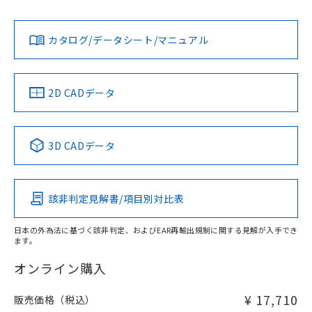
L: 0mm以上、φd: 12mm以上、D: 0mm以上、m: 8mm以
Yes
Yes
Yes
対応状況
対応予定月
※1
※2
上、n: 40mm以上
ダウンロードデータをご利用いただく前に、以下を必ずお読
アルミ材
みください。
カタログ/データシート/マニュアル
対応済み
L: 12mm以上、φd: 70mm以上、D: 12mm以上、m: 10mm
ソフトウェアの使用条件
以上、n: 70mm以上
LR型式承認
DNV型式承認
BV型式承認
KR型式承
（イギリス
（ノルウェー
（フランス
（韓国
金属埋め込み
船舶規格）
船舶規格）
船舶規格）
船舶規格
中国 RoHS
注意事項・凡例
2D CADデータ
No
No
No
No
検出領域
中国 RoHS表
※1 ※2
3D CADデータ
この製品の規格認証/適合状況ページへ
Pb
Hg
Cd
Cr(VI)
その他の認証はこちらのページからご検索ください
鉄材
l: 0mm以上、φd: 12mm以上、D: 0mm以上、m: 8mm以
該非判定見解書/項目別対比表
X
O
O
O
上、n: 40mm以上
アルミ材
日本の外為法に基づく該非判定、およびEAR再輸出規制に関する見解が入手でき
l: 12mm以上、φd: 70mm以上、D: 12mm以上、m: 8mm以
ます。
"対応済み"や非含有の記載がされた商品であっても、流通
上、n: 70mm以上
在庫等で未対応品が混在する可能性があります。
オンライン購入
非含有品が必要な際は、弊社営業部門もしくは販売店へお
問い合わせください。
¥ 17,710
販売価格（税込）