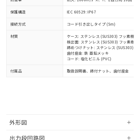
可)を取得するなどの必要な手続きを
ム) : 100ppm、
準価格とは異なる場合があることをご
類(PBB) 1000ppm以下、ポリ臭化ジフェニルエーテル類
Cr(Ⅵ)(六価クロム) : 1000ppm、 PBBs(ポリ臭化ビフェ
とります。
了承ください。
(PBDE) 1000ppm以下、フタル酸ビス(2-エチルヘキシ
○
一定数以上の在庫あり
ニル類) : 1000ppm、 PBDEs(ポリ臭化ジフェニルエーテ
保護構造
IEC 60529: IP67
当社は規制貨物を破棄する場合は、完
ル) (DEHP)(別名：DOP) 1000ppm以下、フタル酸ブチ
正式な納期状況および標準価格はお客
ル類) : 1000ppm、
ルベンジル（BBP） 1000ppm以下、フタル酸ジブチル
全に破砕するなど、違法に輸出されな
DBP(フタル酸ジブチル) : 1000ppm、 DIBP(フタル酸ジ
様のお取引先、またはお客様担当のオ
（DBP） 1000ppm以下、フタル酸ジイソブチル
接続方式
コード引き出しタイプ (5m)
イソブチル) : 1000ppm、 BBP(フタル酸ブチルベンジ
△
一定数には満たないが在庫あり
いよう必要な手段を講じます。
ムロン制御機器販売店・当社販売員に
(DIBP) 1000ppm以下
ル) : 1000ppm、
当社は貴社製品を、核兵器、ミサイ
但し、RoHS指令で産業用監視および制御機器に対する
DEHP(フタル酸ビス(2-エチルヘキシル)) : 1000ppm
ご相談ください。
材質
ケース: ステンレス (SUS303) フッ素樹
適用除外項目は除く。
ル、化学兵器、生物兵器またはその他
－
在庫なし(最新の在庫状況につ
オムロン制御機器販売店や当社販売拠
検出面: ステンレス (SUS303) フッ素
フタル酸エステル類の４物質については閾値を超える意
武器並びにこれらの製造装置等に一切
いては、お客様のお取引先、ま
図的な使用がないことを確認しています。
点は「
販売ネットワーク
締めつけナット: ステンレス (SUS303)
」をご確認
※2 環境保護使用期限
使用いたしません。
たはお客様担当のオムロン制御
歯付座金: 鉄 亜鉛メッキ
ください。
当社は、貴社製品を第三者に販売する
コード: 塩化ビニル (PVC)
機器販売店・当社販売員にご確
在庫状況および標準価格結果を当社の
※2 対応予定月
「ｅ」：有害物質（10物質）のすべてが基
場合は、上記1、2および3の内容を当
認ください)
事前の承諾なく第三者に漏洩または開
付属品
準値以下であることを示します。
取扱説明書、締付ナット、歯付座金
該第三者に通知します。また当社は、
示しないようお願いします。
部品在庫の切り替え状況などにより、予定
「10」：通常の使用状況下において有害物
販売先および販売に係わる関係者が違
マイパーツ機能（部品リスト作成サー
空
受注生産機種、また在庫状況の
月が前後することがあります。
質が外部に漏えいし、環境に深刻な影響を
法に輸出するおそれがある場合は、取
ビス）をご利用いただくには、I-Web
白
情報を公開していない機種
及ぼさない年数を意味します。
り引きをいたしません。
メンバーズにご登録されている必要が
「－」：未確認です。当社販売部門へお問
あります。
い合わせください。
お客様が当ウェブサイト上で当社にご
※3 非含有証明書ダウンロード
登録された部品リストについて、当社
および当社の共同利用者が、当社の製
外形図
下記の非含有証明書をダウンロードするこ
品・サービスに関するお客様との取
とができます。
合意する
キャンセル
引・商談に必要な範囲で利用すること
情報更新：2026/05/21
出力段回路図
をご了承ください。