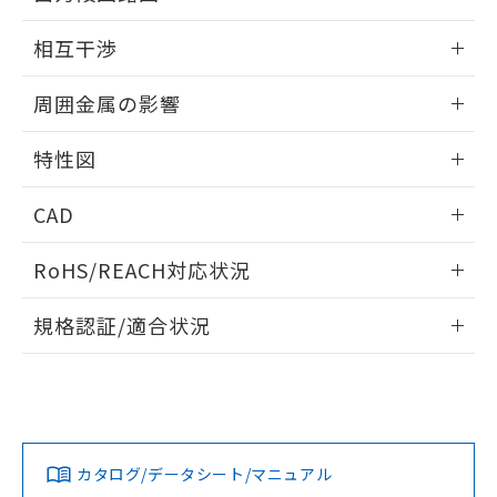
EU RoHS指令（10物質）の非含有証明書
※当社の共同利用者とは、
"個人情報
外形図
情報更新：2026/05/21
51物質の非含有証明書（当社基準）
相互干渉
の共同利用に関して"
の「1.共同利
※本証明書は発行日時点で非含有を証明す
用者の範囲」に記載されている法人を
出力段回路図
るもので、過去に遡って非含有を証明する
情報更新：2026/05/21
指します。
周囲金属の影響
ものではありません。
また、RoHS指令のフタル酸エステル類４
相互干渉
情報更新：2026/05/21
物質の対応では、対応完了までの期間は出
特性図
荷製品に未対応品が混在することから備考
周囲金属の影響
情報更新：2026/05/21
欄に対応日を記載しておりました。
CAD
既に当社にて対応品への在庫切替を完了
していることから、特段のことがない限
検出物体の大きさと材質による影響
ログイン/会員登録いただくと、CADデータをダウンロー
RoHS/REACH対応状況
り、2022年1月12日より割愛しておりま
ドすることができます。
す。
情報更新：2026/7/29
A: 40mm以上、B: 35mm以上
規格認証/適合状況
タイムチャート
ログイン/会員登録
EU RoHS
注意事項・凡例
UL認証
CSA認証
CEマーキング
鉄材
L: 0mm以上、φd: 12mm以上、D: 0mm以上、m: 8mm以
Yes
Yes
Yes
対応状況
対応予定月
※1
※2
上、n: 40mm以上
ダウンロードデータをご利用いただく前に、以下を必ずお読
アルミ材
みください。
カタログ/データシート/マニュアル
対応済み
L: 12mm以上、φd: 70mm以上、D: 12mm以上、m: 10mm
ソフトウェアの使用条件