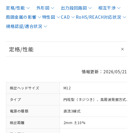
定格/性能
外形図
出力段回路図
相互干渉
周囲金属の影響
特性図
CAD
RoHS/REACH対応状況
規格認証/適合状況
定格/性能
情報更新：2026/05/21
検出ヘッドサイズ
M12
タイプ
円柱型（ネジつき）、高周波発振方式、
電源の種類
直流3線式
検出距離
2mm ±10%