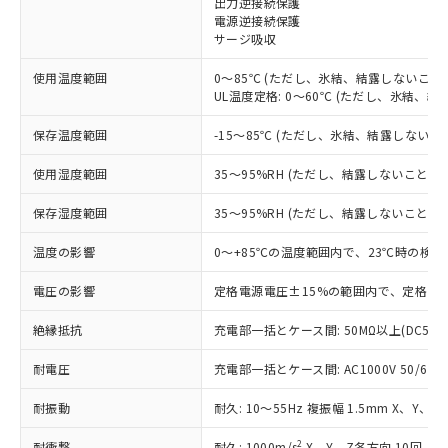
出力逆接続保護
電源逆接続保護
対応済み：EU RoHS指令（10物質）の
サージ吸収
非含有に対応した製品が提供可能な商品で
す。
使用温度範囲
0～85℃ (ただし、氷結、結露しないこと)
対応予定：EU RoHS指令（10物質）の非含
UL温度定格: 0～60℃ (ただし、氷結、結
ご利用条件
有に対応した製品に切り替える予定のある
商品です。
保存温度範囲
-15～85℃ (ただし、氷結、結露しないこ
対応予定なし：EU RoHS指令（10物質）の
以下の条件をお読みいただき、同意のうえ
非含有に非対応の商品で、対応品を出す予
使用湿度範囲
35～95%RH (ただし、結露しないこと)
ご利用ください。
定はありません。
調査・確認中：EU RoHS指令（10物質）の
保存湿度範囲
35～95%RH (ただし、結露しないこと)
本サービスは、当社制御機器事業取扱
※1 中国RoHS○×表
非含有の対応状況を調査中または確認中の
商品の当社在庫状況および標準価格
温度の影響
0～+85℃の温度範囲内で、23℃時の検出
商品です。
(税抜)を提供させていただくもので
「○」：最大均質材料含有率が中国RoHSの
非該当品：ライセンス料など無形物で、有
す。
電圧の影響
定格電源電圧±15%の範囲内で、定格電源
基準値以下であることを示します。
害物質有無と関係のない商品です。
当社制御機器事業取扱商品の中には、
「×」：最大均質材料含有率が中国RoHSの
仕入先様の事情により、非含有部品として
本サービスの対象外となる商品もある
絶縁抵抗
充電部一括とケース間: 50MΩ以上(DC500
基準値を超えていることを示します。
いたものが、含有品と判明した場合などや
当社は、これら貴社製品のうち、外国
ことをご了承ください。
「－」：未確認です。当社販売部門へお問
むを得ず変更することがあります。
為替および外国貿易法に定める商品
耐電圧
在庫状況および標準価格照会結果は、
充電部一括とケース間: AC1000V 50/60Hz
い合わせください。
（以下｢規制貨物等」という）を輸出
記載している更新日時点での社内デー
*EU RoHS指令（10物質）：
または国外への提供する場合は、日本
耐振動
耐久: 10～55Hz 複振幅 1.5mm X、Y、Z
記
タに基づき作成されるものであり、閲
説明
鉛(Pb) 1000ppm以下、 水銀(Hg) 1000ppm以下、 カド
*中国RoHS10物質の基準値 (GB/T26572)：
国政府の輸出許可(または役務取引許
号
覧された時点での実際の在庫および標
ミウム(Cd) 100ppm以下、
Pb(鉛) :1000ppm、 Hg(水銀) : 1000ppm、 Cd(カドミウ
2
耐衝撃
耐久: 1000m/s
X、Y、Z各方向 10回
六価クロム(Cr(Ⅵ)) 1000ppm以下、ポリ臭化ビフェニル