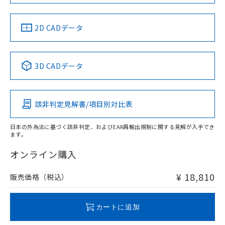
以上、n: 70mm以上
LR型式承認
DNV型式承認
BV型式承認
KR型式承
（イギリス
（ノルウェー
（フランス
（韓国
金属埋め込み
船舶規格）
船舶規格）
船舶規格）
船舶規格
中国 RoHS
注意事項・凡例
2D CADデータ
No
No
No
No
検出領域
中国 RoHS表
※1 ※2
3D CADデータ
この製品の規格認証/適合状況ページへ
Pb
Hg
Cd
Cr(VI)
その他の認証はこちらのページからご検索ください
鉄材
l: 0mm以上、φd: 12mm以上、D: 0mm以上、m: 8mm以
該非判定見解書/項目別対比表
X
O
O
O
上、n: 40mm以上
アルミ材
日本の外為法に基づく該非判定、およびEAR再輸出規制に関する見解が入手でき
l: 12mm以上、φd: 70mm以上、D: 12mm以上、m: 8mm以
ます。
"対応済み"や非含有の記載がされた商品であっても、流通
上、n: 70mm以上
在庫等で未対応品が混在する可能性があります。
オンライン購入
非含有品が必要な際は、弊社営業部門もしくは販売店へお
問い合わせください。
¥ 18,810
販売価格（税込）
この製品のRoHS/REACH対応状況ページへ
カートに追加