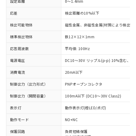
設定距離
0～1.4mm
応差
検出距離の10%以下
検出可能物体
磁性金属、非磁性金属(材質により検出距
標準検出物体
鉄12×12×1mm
応答周波数
平均値: 100Hz
電源電圧
DC10～30V リップル(p-p) 10%含む、Cla
消費電流
20mA以下
制御出力（出力形式）
PNPオープンコレクタ
制御出力（開閉容量）
100mA以下 (DC10～30V Class2)
表示灯
動作表示灯(橙LED/点灯)
動作モード
NO+NC
※1 対応状況
保護回路
負荷短絡保護