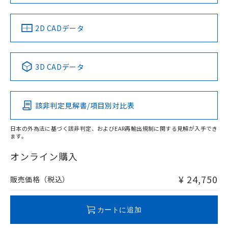
66mm以上、n: 120mm以上
LR型式承認
DNV型式承認
BV型式承認
KR型式承
（イギリス
（ノルウェー
（フランス
（韓国
金属埋め込み
船舶規格）
船舶規格）
船舶規格）
船舶規格
中国 RoHS
注意事項・凡例
2D CADデータ
No
No
No
No
検出領域
中国 RoHS表
※1 ※2
3D CADデータ
この製品の規格認証/適合状況ページへ
Pb
Hg
Cd
Cr(VI)
その他の認証はこちらのページからご検索ください
鉄材
l: 8mm以上、φd: 90mm以上、D: 8mm以上、m: 66mm以
該非判定見解書/項目別対比表
X
O
O
O
上、n: 90mm以上
アルミ材
日本の外為法に基づく該非判定、およびEAR再輸出規制に関する見解が入手でき
l: 16mm以上、φd: 120mm以上、D: 16mm以上、m: 66mm
ます。
"対応済み"や非含有の記載がされた商品であっても、流通
以上、n: 120mm以上
在庫等で未対応品が混在する可能性があります。
オンライン購入
非含有品が必要な際は、弊社営業部門もしくは販売店へお
問い合わせください。
¥ 24,750
販売価格（税込）
この製品のRoHS/REACH対応状況ページへ
カートに追加