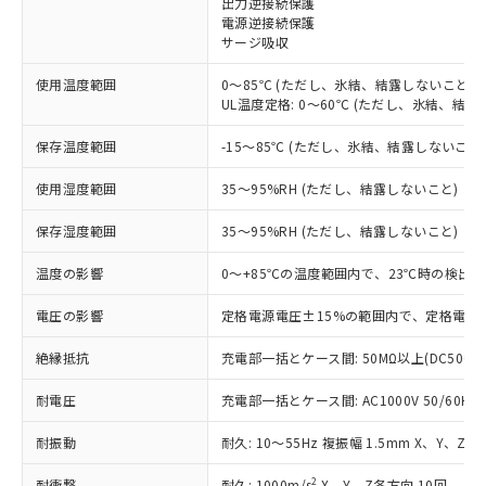
出力逆接続保護
電源逆接続保護
対応済み：EU RoHS指令（10物質）の
サージ吸収
非含有に対応した製品が提供可能な商品で
す。
使用温度範囲
0～85℃ (ただし、氷結、結露しないこと)
対応予定：EU RoHS指令（10物質）の非含
UL温度定格: 0～60℃ (ただし、氷結、結露
ご利用条件
有に対応した製品に切り替える予定のある
商品です。
保存温度範囲
-15～85℃ (ただし、氷結、結露しないこと
対応予定なし：EU RoHS指令（10物質）の
以下の条件をお読みいただき、同意のうえ
非含有に非対応の商品で、対応品を出す予
使用湿度範囲
35～95%RH (ただし、結露しないこと)
ご利用ください。
定はありません。
調査・確認中：EU RoHS指令（10物質）の
保存湿度範囲
35～95%RH (ただし、結露しないこと)
本サービスは、当社制御機器事業取扱
※1 中国RoHS○×表
非含有の対応状況を調査中または確認中の
商品の当社在庫状況および標準価格
温度の影響
0～+85℃の温度範囲内で、23℃時の検出距
商品です。
(税抜)を提供させていただくもので
「○」：最大均質材料含有率が中国RoHSの
非該当品：ライセンス料など無形物で、有
す。
電圧の影響
定格電源電圧±15%の範囲内で、定格電源電
基準値以下であることを示します。
害物質有無と関係のない商品です。
当社制御機器事業取扱商品の中には、
「×」：最大均質材料含有率が中国RoHSの
仕入先様の事情により、非含有部品として
本サービスの対象外となる商品もある
絶縁抵抗
充電部一括とケース間: 50MΩ以上(DC500V
基準値を超えていることを示します。
いたものが、含有品と判明した場合などや
当社は、これら貴社製品のうち、外国
ことをご了承ください。
「－」：未確認です。当社販売部門へお問
むを得ず変更することがあります。
為替および外国貿易法に定める商品
耐電圧
在庫状況および標準価格照会結果は、
充電部一括とケース間: AC1000V 50/60Hz 
い合わせください。
（以下｢規制貨物等」という）を輸出
記載している更新日時点での社内デー
*EU RoHS指令（10物質）：
または国外への提供する場合は、日本
耐振動
耐久: 10～55Hz 複振幅 1.5mm X、Y、Z各
記
タに基づき作成されるものであり、閲
説明
鉛(Pb) 1000ppm以下、 水銀(Hg) 1000ppm以下、 カド
*中国RoHS10物質の基準値 (GB/T26572)：
国政府の輸出許可(または役務取引許
号
覧された時点での実際の在庫および標
ミウム(Cd) 100ppm以下、
Pb(鉛) :1000ppm、 Hg(水銀) : 1000ppm、 Cd(カドミウ
2
耐衝撃
耐久: 1000m/s
X、Y、Z各方向 10回
六価クロム(Cr(Ⅵ)) 1000ppm以下、ポリ臭化ビフェニル