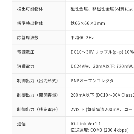
検出可能物体
磁性金属、非磁性金属(材質によ
標準検出物体
鉄66×66×1mm
応答周波数
平均値: 2Hz
電源電圧
DC10～30V リップル(p-p) 10
消費電力
DC24V時、30mA以下: 720m
制御出力（出力形式）
PNPオープンコレクタ
制御出力（開閉容量）
200mA以下 (DC10～30V Class
制御出力（残留電圧）
2V以下 (負荷電流200mA、コー
※1 対応状況
通信
IO-Link Ver1.1
伝送速度: COM3 (230.4kbps)