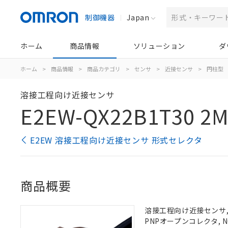
制御機器
Japan
ホーム
商品情報
ソリューション
ダ
ホーム
>
商品情報
>
商品カテゴリ
>
センサ
>
近接センサ
>
円柱型
溶接工程向け近接センサ
E2EW-QX22B1T30 2
E2EW 溶接工程向け近接センサ 形式セレクタ
商品概要
溶接工程向け近接センサ, 
PNPオープンコレクタ, NO