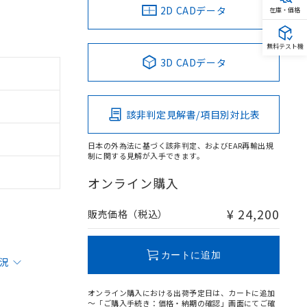
2D CADデータ
在庫・価格
無料テスト機
3D CADデータ
該非判定見解書/項目別対比表
日本の外為法に基づく該非判定、およびEAR再輸出規
制に関する見解が入手できます。
オンライン購入
¥ 24,200
販売価格（税込）
カートに追加
状況
オンライン購入における出荷予定日は、カートに追加
～「ご購入手続き：価格・納期の確認」画面にてご確