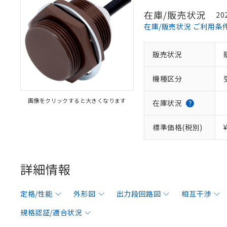
在庫/販売状況
20
在庫/販売状況 ご利用条
販売状況
機種区分
画像をクリックすると大きくなります
在庫状況
標準価格(税別)
詳細情報
定格/性能
外形図
出力段回路図
相互干渉
規格認証/適合状況