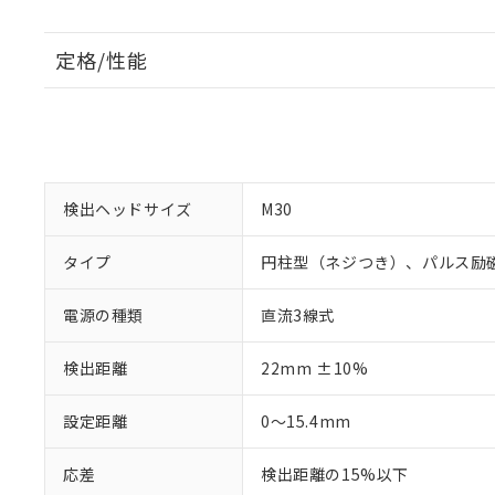
定格/性能
検出ヘッドサイズ
M30
タイプ
円柱型（ネジつき）、パルス励
電源の種類
直流3線式
検出距離
22mm ±10%
設定距離
0～15.4mm
応差
検出距離の15%以下