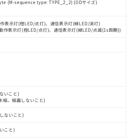
 RoHS指令（10物質）の非含有に対応した製品が提供可能な商品です
e (M-sequence type: TYPE_2_2) (ODサイズ)
oHS指令（10物質）の非含有に対応した製品に切り替える予定のある
 RoHS指令（10物質）の非含有に非対応の商品で、対応品を出す予
 RoHS指令（10物質）の非含有の対応状況を調査中または確認中の
動作表示灯(橙LED/点灯)、通信表示灯(緑LED/消灯)
ンス料など無形物で、有害物質有無と関係のない商品です。
 動作表示灯(橙LED/点灯)、通信表示灯(緑LED/点滅(1s周期))
○×表
より、非含有部品としていたものが、含有品と判明した場合などやむ
みいただき、同意のうえご利用ください。
材料含有率が中国RoHSの基準値以下であることを示します。
材料含有率が中国RoHSの基準値を超えていることを示します。
、当社制御機器事業取扱商品の当社在庫状況および標準価格(税抜)
ら貴社製品のうち、外国為替および外国貿易法に定める商品（以下｢
質）：
す。当社販売部門へお問い合わせください。
 水銀(Hg) 1000ppm以下、 カドミウム(Cd) 100ppm以下、
たは国外への提供する場合は、日本国政府の輸出許可(または役務取
000ppm以下、ポリ臭化ビフェニル類(PBB) 1000ppm以下、ポリ臭化ジフェニルエーテル類(P
事業取扱商品の中には、本サービスの対象外となる商品もあること
手続きをとります。
キシル) (DEHP)(別名：DOP) 1000ppm以下、フタル酸ブチルベンジル（BBP） 100
(GB/T26572)：
以下、フタル酸ジイソブチル (DIBP) 1000ppm以下
び標準価格照会結果は、記載している更新日時点での社内データに
物を破棄する場合は、完全に破砕するなど、違法に輸出されないよ
(水銀) : 1000ppm、 Cd(カドミウム) : 100ppm、
業用監視および制御機器に対する適用除外項目は除く。
覧された時点での実際の在庫および標準価格とは異なる場合がある
1000ppm、 PBBs(ポリ臭化ビフェニル類) : 1000ppm、 PBDEs(ポリ臭化ジフェニルエーテル類
物質については閾値を超える意図的な使用がないことを確認しています。
上の在庫あり
 1000ppm、 DIBP(フタル酸ジイソブチル) : 1000ppm、 BBP(フタル酸ブチルベンジル) :
品を、核兵器、ミサイル、化学兵器、生物兵器またはその他武器並
チルヘキシル)) : 1000ppm
況および標準価格はお客様のお取引先、またはお客様担当のオムロ
用いたしません。
ないこと)
ご相談ください。
は満たないが在庫あり
製品を第三者に販売する場合は、上記1、2および3の内容を当該第
し、氷結、結露しないこと)
機器販売店や当社販売拠点は「
販売ネットワーク
」をご確認くだ
販売先および販売に係わる関係者が違法に輸出するおそれがある場
用期限
び標準価格結果を当社の事前の承諾なく第三者に漏洩または開示し
え状況などにより、予定月が前後することがあります。
(最新の在庫状況については、お客様のお取引先、またはお客様担当
露しないこと)
（10物質）のすべてが基準値以下であることを示します。
店・当社販売員にご確認ください)
能（部品リスト作成サービス）をご利用いただくには、I-Webメン
使用状況下において有害物質が外部に漏えいし、環境に深刻な影響を
ないこと)
あります。
機種、また在庫状況の情報を公開していない機種
ェブサイト上で当社にご登録された部品リストについて、当社およ