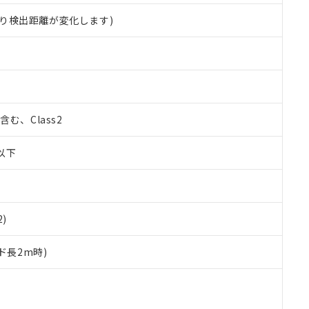
り検出距離が変化します)
%含む、Class2
W以下
2)
ド長2m時)