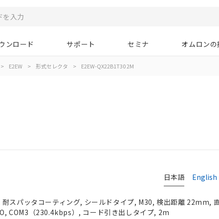
ウンロード
サポート
セミナ
オムロンの
>
E2EW
>
形式セレクタ
>
E2EW-QX22B1T30 2M
M
日本語
English
耐スパッタコーティング, シールドタイプ, M30, 検出距離 22mm, 
, COM3（230.4kbps）, コード引き出しタイプ, 2m