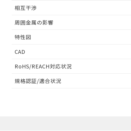
外形図
相互干渉
出力段回路図
周囲金属の影響
相互干渉
特性図
周囲金属の影響
CAD
検出物体の大きさと材質による影響
ログイン/会員登録いただくと、CADデータをダウンロ
RoHS/REACH対応状況
規格認証/適合状況
A: 135mm以上、B: 110mm以上
EU RoHS
注意事項・凡例
UL認証
CSA認証
CEマーキング
ダウンロードデータをご利用いただく前に、以下を必ずお読
Yes
Yes
Yes
対応状況
対応予定月
※1
※2
鉄材
ソフトウェアの使用条件
タイムチャート
L: 8mm以上、φd: 90mm以上、D: 8mm以上、m: 66mm以
対応済み
アルミ材