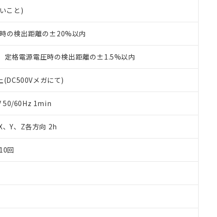
書ダウンロード
す。当社販売部門へお問い合わせください。
品・サービスに関するお客様との取引・商談に必要な範囲で利用す
ないこと)
合意する
キャンセル
書をダウンロードすることができます。
利用者とは、
"個人情報の共同利用に関して"
の「1.共同利用者の
℃時の検出距離の±20%以内
します。
10物質）の非含有証明書
明書（当社基準）
、定格電源電圧時の検出距離の±1.5%以内
日時点で非含有を証明するもので、過去に遡って非含有を証明するも
令のフタル酸エステル類４物質の対応では、対応完了までの期間は出
(DC500Vメガにて)
備考欄に対応日を記載しておりました。
品への在庫切替を完了していることから、特段のことがない限り、20
す。
0/60Hz 1min
 X、Y、Z各方向 2h
10回