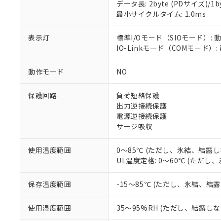
対応済み：EU
データ長: 2byte (PDサイズ)/1byt
対応予定：EU R
最小サイクルタイム: 1.0ms
対応予定なし：EU
調査・確認中：EU
ご利用条件
表示灯
標準I/Oモード（SIOモード）: 
非該当品：ライセ
IO-Linkモード（COMモード）:
※1 中国RoHS
仕入先様の事情に
があります。
以下の条件をお読
「○」：最大均質
動作モード
NO
「×」：最大均質
本サービスは
当社は、これ
*EU RoHS指令（10物
「－」：未確認で
鉛(Pb) 1000ppm以下、
保護回路
負荷短絡保護
くものです。
う）を輸出ま
記
説明
六価クロム(Cr(Ⅵ)) 1
出力逆接続保護
当社制御機器
などの必要な
フタル酸ビス(2-エチルヘ
号
*中国RoHS10物質の基準値 
ル（DBP） 1000ppm
電源逆接続保護
在庫状況およ
当社は規制貨
Pb(鉛) :1000ppm、 Hg
但し、RoHS指令で産
サージ吸収
のであり、閲
ます。
Cr(Ⅵ)(六価クロム) : 
フタル酸エステル類の４
○
一定数以
DBP(フタル酸ジブチル) :
い。
当社は貴社製
DEHP(フタル酸ビス(2-エ
正式な納期状
置等に一切使
使用温度範囲
0～85℃ (ただし、氷結、結露し
当社販売員に
※2 対応予定月
△
一定数に
当社は、貴社
UL温度定格: 0～60℃ (ただ
オムロン制御
また当社は、
※2 環境保護使
在庫状況およ
部品在庫の切り替
たしません。
－
在庫なし
保存温度範囲
-15～85℃ (ただし、氷結、結
す。
「ｅ」：有害物質
機器販売
マイパーツ機
「10」：通常の
使用湿度範囲
35～95%RH (ただし、結露し
ている必要が
味します。
空
受注生産
お客様が当ウ