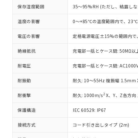
※3 非含有証明
「－」：未確認で
白
が、当社の製
保存湿度範囲
35～95%RH (ただし、結露し
さい。
下記の非含有証明
※当社の共同
温度の影響
0～+85℃の温度範囲内で、23
いる法人を指
EU RoHS指令（
51物質の非含有証
電圧の影響
定格電源電圧±15%の範囲内で
※本証明書は発行
また、RoHS指
絶縁抵抗
充電部一括とケース間: 50MΩ以上
混在することから
既に当社にて対応
り割愛しておりま
耐電圧
充電部一括とケース間: AC1000V 5
耐振動
耐久: 10～55Hz 複振幅 1.5mm
2
耐衝撃
耐久: 1000m/s
X、Y、Z各方向 
保護構造
IEC 60529: IP67
接続方式
コード引き出しタイプ (2m)