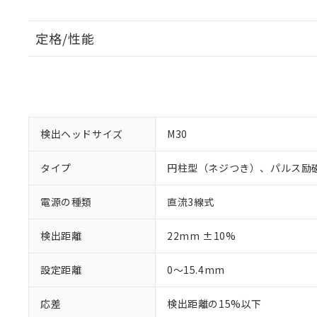
定格/性能
検出ヘッドサイズ
M30
タイプ
円柱型（ネジつき）、パルス励
電源の種類
直流3線式
検出距離
22mm ±10%
設定距離
0～15.4mm
応差
検出距離の15%以下