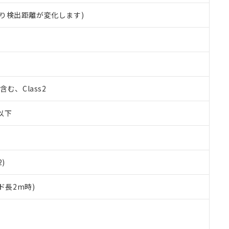
り検出距離が変化します)
%含む、Class2
W以下
2)
ド長2m時)
 RoHS指令（10物質）の非含有に対応した製品が提供可能な商品です