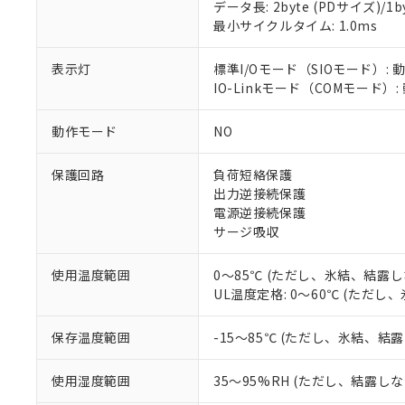
データ長: 2byte (PDサイズ)/1byt
対応予定：EU R
最小サイクルタイム: 1.0ms
対応予定なし：EU
調査・確認中：EU
ご利用条件
表示灯
標準I/Oモード（SIOモード）: 
非該当品：ライセ
※1 中国RoHS
IO-Linkモード（COMモード）:
仕入先様の事情に
があります。
以下の条件をお読
「○」：最大均質
動作モード
NO
「×」：最大均質
本サービスは
当社は、これ
*EU RoHS指令（10物
「－」：未確認で
鉛(Pb) 1000ppm以下、
くものです。
う）を輸出ま
保護回路
負荷短絡保護
記
説明
六価クロム(Cr(Ⅵ)) 1
当社制御機器
などの必要な
フタル酸ビス(2-エチルヘ
出力逆接続保護
号
*中国RoHS10物質の基準値 
ル（DBP） 1000ppm
在庫状況およ
当社は規制貨
Pb(鉛) :1000ppm、 Hg
電源逆接続保護
但し、RoHS指令で産
のであり、閲
ます。
Cr(Ⅵ)(六価クロム) : 
フタル酸エステル類の４
サージ吸収
○
一定数以
DBP(フタル酸ジブチル) :
い。
当社は貴社製
DEHP(フタル酸ビス(2-エ
正式な納期状
置等に一切使
使用温度範囲
0～85℃ (ただし、氷結、結露し
当社販売員に
※2 対応予定月
△
一定数に
当社は、貴社
UL温度定格: 0～60℃ (ただ
オムロン制御
また当社は、
※2 環境保護使
在庫状況およ
部品在庫の切り替
たしません。
－
在庫なし
す。
保存温度範囲
-15～85℃ (ただし、氷結、結
「ｅ」：有害物質
機器販売
マイパーツ機
「10」：通常の
ている必要が
味します。
使用湿度範囲
35～95%RH (ただし、結露し
空
受注生産
お客様が当ウ
※3 非含有証明
「－」：未確認で