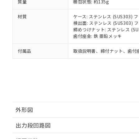
質量
梱包状態: 約135g
材質
ケース: ステンレス (SUS303
検出面: ステンレス (SUS303
締めつけナット: ステンレス (S
歯付座金: 鉄 亜鉛メッキ
付属品
取扱説明書、締付ナット、歯付
外形図
出力段回路図
外形図