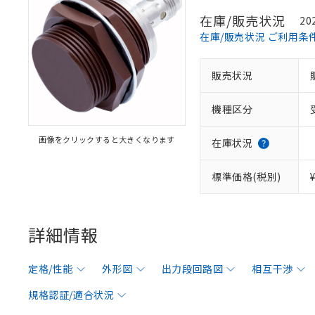
在庫/販売状況
20
在庫/販売状況 ご利用条
販売状況
機種区分
画像をクリックすると大きくなります
在庫状況
標準価格(税別)
詳細情報
定格/性能
外形図
出力段回路図
相互干渉
規格認証/適合状況