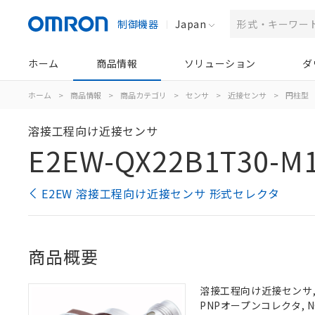
制御機器
Japan
ホーム
商品情報
ソリューション
ダ
ホーム
>
商品情報
>
商品カテゴリ
>
センサ
>
近接センサ
>
円柱型
溶接工程向け近接センサ
E2EW-QX22B1T30-M
E2EW 溶接工程向け近接センサ 形式セレクタ
商品概要
溶接工程向け近接センサ, 
PNPオープンコレクタ, NO