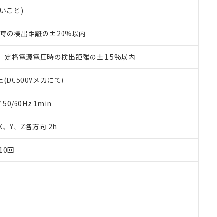
品・サービスに関するお客様との取引・商談に必要な範囲で利用す
合意する
キャンセル
ないこと)
書をダウンロードすることができます。
利用者とは、
"個人情報の共同利用に関して"
の「1.共同利用者の
℃時の検出距離の±20%以内
します。
10物質）の非含有証明書
明書（当社基準）
日時点で非含有を証明するもので、過去に遡って非含有を証明するも
、定格電源電圧時の検出距離の±1.5%以内
令のフタル酸エステル類４物質の対応では、対応完了までの期間は出
備考欄に対応日を記載しておりました。
(DC500Vメガにて)
品への在庫切替を完了していることから、特段のことがない限り、20
す。
0/60Hz 1min
 X、Y、Z各方向 2h
10回