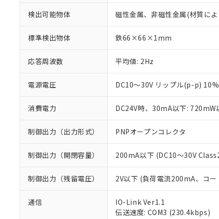
検出可能物体
磁性金属、非磁性金属(材質によ
標準検出物体
鉄66×66×1mm
応答周波数
平均値: 2Hz
電源電圧
DC10～30V リップル(p-p) 10
消費電力
DC24V時、30mA以下: 720m
制御出力（出力形式）
PNPオープンコレクタ
制御出力（開閉容量）
200mA以下 (DC10～30V Class
制御出力（残留電圧）
2V以下 (負荷電流200mA、コー
※1 対応状況
通信
IO-Link Ver1.1
伝送速度: COM3 (230.4kbps)
対応済み：EU