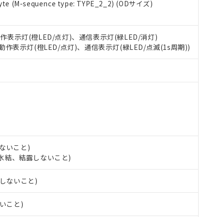
e (M-sequence type: TYPE_2_2) (ODサイズ)
oHS指令（10物質）の非含有に対応した製品に切り替える予定のある
 RoHS指令（10物質）の非含有に非対応の商品で、対応品を出す予
 RoHS指令（10物質）の非含有の対応状況を調査中または確認中の
動作表示灯(橙LED/点灯)、通信表示灯(緑LED/消灯)
ンス料など無形物で、有害物質有無と関係のない商品です。
○×表
 動作表示灯(橙LED/点灯)、通信表示灯(緑LED/点滅(1s周期))
より、非含有部品としていたものが、含有品と判明した場合などやむ
みいただき、同意のうえご利用ください。
材料含有率が中国RoHSの基準値以下であることを示します。
材料含有率が中国RoHSの基準値を超えていることを示します。
、当社制御機器事業取扱商品の当社在庫状況および標準価格(税抜)
ら貴社製品のうち、外国為替および外国貿易法に定める商品（以下｢
質）：
す。当社販売部門へお問い合わせください。
 水銀(Hg) 1000ppm以下、 カドミウム(Cd) 100ppm以下、
たは国外への提供する場合は、日本国政府の輸出許可(または役務取
000ppm以下、ポリ臭化ビフェニル類(PBB) 1000ppm以下、ポリ臭化ジフェニルエーテル類(P
事業取扱商品の中には、本サービスの対象外となる商品もあること
手続きをとります。
キシル) (DEHP)(別名：DOP) 1000ppm以下、フタル酸ブチルベンジル（BBP） 100
(GB/T26572)：
以下、フタル酸ジイソブチル (DIBP) 1000ppm以下
び標準価格照会結果は、記載している更新日時点での社内データに
物を破棄する場合は、完全に破砕するなど、違法に輸出されないよ
(水銀) : 1000ppm、 Cd(カドミウム) : 100ppm、
業用監視および制御機器に対する適用除外項目は除く。
覧された時点での実際の在庫および標準価格とは異なる場合がある
1000ppm、 PBBs(ポリ臭化ビフェニル類) : 1000ppm、 PBDEs(ポリ臭化ジフェニルエーテル類
物質については閾値を超える意図的な使用がないことを確認しています。
上の在庫あり
 1000ppm、 DIBP(フタル酸ジイソブチル) : 1000ppm、 BBP(フタル酸ブチルベンジル) :
品を、核兵器、ミサイル、化学兵器、生物兵器またはその他武器並
チルヘキシル)) : 1000ppm
況および標準価格はお客様のお取引先、またはお客様担当のオムロ
用いたしません。
ないこと)
ご相談ください。
は満たないが在庫あり
製品を第三者に販売する場合は、上記1、2および3の内容を当該第
し、氷結、結露しないこと)
機器販売店や当社販売拠点は「
販売ネットワーク
」をご確認くだ
販売先および販売に係わる関係者が違法に輸出するおそれがある場
用期限
び標準価格結果を当社の事前の承諾なく第三者に漏洩または開示し
え状況などにより、予定月が前後することがあります。
(最新の在庫状況については、お客様のお取引先、またはお客様担当
露しないこと)
（10物質）のすべてが基準値以下であることを示します。
店・当社販売員にご確認ください)
能（部品リスト作成サービス）をご利用いただくには、I-Webメン
使用状況下において有害物質が外部に漏えいし、環境に深刻な影響を
あります。
ないこと)
機種、また在庫状況の情報を公開していない機種
ェブサイト上で当社にご登録された部品リストについて、当社およ
書ダウンロード
す。当社販売部門へお問い合わせください。