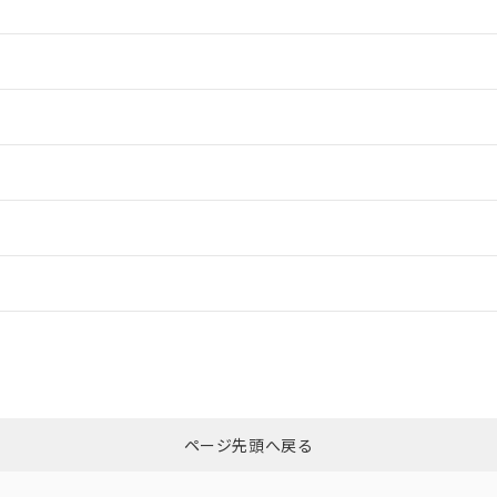
情報更新：2
情報更新：2
情報更新：2
ードすることができます。
情報更新：
ログイン/会員登録
CCC認証
電波法
みください。
N/A
N/A
非含有証明書
※3
上、n: 90mm以上
ページ先頭へ戻る
ダウンロードはこちら
m以上、n: 120mm以上
型式承認
NK型式承認
ABS型式承認