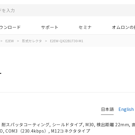
ウンロード
サポート
セミナ
オムロンの
>
E2EW
>
形式セレクタ
>
E2EW-QX22B1T30-M1
1
日本語
English
耐スパッタコーティング, シールドタイプ, M30, 検出距離 22mm, 
, COM3（230.4kbps）, M12コネクタタイプ