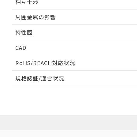
相互干渉
出力段回路図
周囲金属の影響
相互干渉
特性図
周囲金属の影響
CAD
検出物体の大きさと材質による影響
ログイン/会員登録いただくと、CADデータをダウンロ
RoHS/REACH対応状況
規格認証/適合状況
A: 135mm以上、B: 110mm以上
EU RoHS
注意事項・凡例
UL認証
CSA認証
CEマーキング
ダウンロードデータをご利用いただく前に、以下を必ずお読
Yes
Yes
Yes
対応状況
対応予定月
※1
※2
鉄材
ソフトウェアの使用条件
タイムチャート
L: 8mm以上、φd: 90mm以上、D: 8mm以上、m: 66mm以
対応済み
アルミ材
L: 16mm以上、φd: 120mm以上、D: 16mm以上、m: 66m
LR型式承認
DNV型式承認
BV型式承認
KR