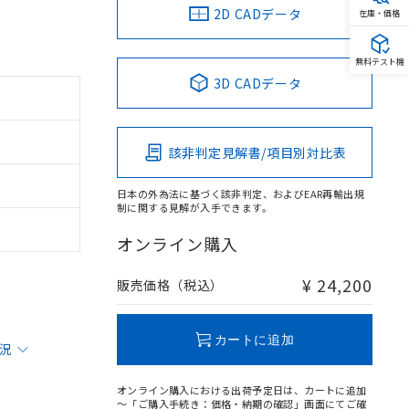
2D CADデータ
在庫・価格
無料テスト機
3D CADデータ
該非判定見解書/項目別対比表
日本の外為法に基づく該非判定、およびEAR再輸出規
制に関する見解が入手できます。
オンライン購入
¥ 24,200
販売価格（税込）
カートに追加
状況
オンライン購入における出荷予定日は、カートに追加
～「ご購入手続き：価格・納期の確認」画面にてご確