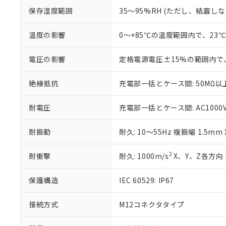
白
が、当社の製
保存湿度範囲
35～95%RH (ただし、結露し
さい。
下記の非含有証明
※当社の共同
温度の影響
0～+85℃の温度範囲内で、23
いる法人を指
EU RoHS指令（
51物質の非含有証
※本証明書は発行
電圧の影響
定格電源電圧±15%の範囲内で
また、RoHS指
混在することから
絶縁抵抗
充電部一括とケース間: 50MΩ以上
既に当社にて対応
り割愛しておりま
耐電圧
充電部一括とケース間: AC1000V 5
耐振動
耐久: 10～55Hz 複振幅 1.5mm
2
耐衝撃
耐久: 1000m/s
X、Y、Z各方向 
保護構造
IEC 60529: IP67
接続方式
M12コネクタタイプ