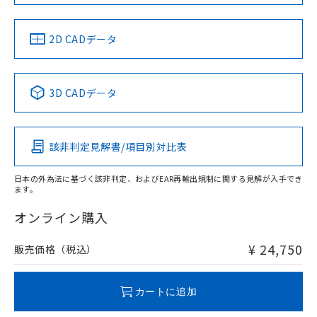
60mm以上、n: 120mm以上
LR型式承認
DNV型式承認
BV型式承認
KR型式承
（イギリス
（ノルウェー
（フランス
（韓国
金属埋め込み
船舶規格）
船舶規格）
船舶規格）
船舶規格
中国 RoHS
注意事項・凡例
2D CADデータ
No
No
No
No
検出領域
中国 RoHS表
※1 ※2
3D CADデータ
この製品の規格認証/適合状況ページへ
Pb
Hg
Cd
Cr(VI)
その他の認証はこちらのページからご検索ください
鉄材
l: 0mm以上、φd: 30mm以上、D: 0mm以上、m: 60mm以
該非判定見解書/項目別対比表
X
O
O
O
上、n: 90mm以上
アルミ材
日本の外為法に基づく該非判定、およびEAR再輸出規制に関する見解が入手でき
l: 16mm以上、φd: 120mm以上、D: 16mm以上、m: 60mm
ます。
"対応済み"や非含有の記載がされた商品であっても、流通
以上、n: 120mm以上
在庫等で未対応品が混在する可能性があります。
オンライン購入
非含有品が必要な際は、弊社営業部門もしくは販売店へお
問い合わせください。
¥ 24,750
販売価格（税込）
この製品のRoHS/REACH対応状況ページへ
カートに追加