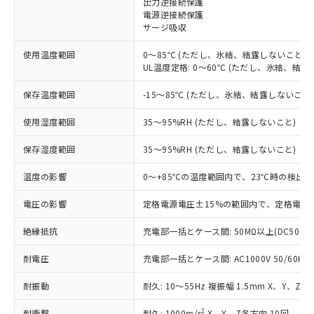
出力逆接続保護
電源逆接続保護
対応済み：EU RoHS指令（10物質）の
サージ吸収
非含有に対応した製品が提供可能な商品で
す。
使用温度範囲
0～85℃ (ただし、氷結、結露しないこと)
対応予定：EU RoHS指令（10物質）の非含
UL温度定格: 0～60℃ (ただし、氷結、結露
ご利用条件
有に対応した製品に切り替える予定のある
商品です。
保存温度範囲
-15～85℃ (ただし、氷結、結露しないこと
対応予定なし：EU RoHS指令（10物質）の
以下の条件をお読みいただき、同意のうえ
非含有に非対応の商品で、対応品を出す予
使用湿度範囲
35～95%RH (ただし、結露しないこと)
ご利用ください。
定はありません。
調査・確認中：EU RoHS指令（10物質）の
保存湿度範囲
35～95%RH (ただし、結露しないこと)
本サービスは、当社制御機器事業取扱
※1 中国RoHS○×表
非含有の対応状況を調査中または確認中の
商品の当社在庫状況および標準価格
温度の影響
0～+85℃の温度範囲内で、23℃時の検出距
商品です。
(税抜)を提供させていただくもので
「○」：最大均質材料含有率が中国RoHSの
非該当品：ライセンス料など無形物で、有
す。
電圧の影響
定格電源電圧±15%の範囲内で、定格電源電
基準値以下であることを示します。
害物質有無と関係のない商品です。
当社制御機器事業取扱商品の中には、
「×」：最大均質材料含有率が中国RoHSの
仕入先様の事情により、非含有部品として
本サービスの対象外となる商品もある
絶縁抵抗
充電部一括とケース間: 50MΩ以上(DC500V
基準値を超えていることを示します。
いたものが、含有品と判明した場合などや
当社は、これら貴社製品のうち、外国
ことをご了承ください。
「－」：未確認です。当社販売部門へお問
むを得ず変更することがあります。
為替および外国貿易法に定める商品
耐電圧
在庫状況および標準価格照会結果は、
充電部一括とケース間: AC1000V 50/60Hz 
い合わせください。
（以下｢規制貨物等」という）を輸出
記載している更新日時点での社内デー
*EU RoHS指令（10物質）：
または国外への提供する場合は、日本
耐振動
耐久: 10～55Hz 複振幅 1.5mm X、Y、Z各
記
タに基づき作成されるものであり、閲
説明
鉛(Pb) 1000ppm以下、 水銀(Hg) 1000ppm以下、 カド
*中国RoHS10物質の基準値 (GB/T26572)：
国政府の輸出許可(または役務取引許
号
覧された時点での実際の在庫および標
ミウム(Cd) 100ppm以下、
Pb(鉛) :1000ppm、 Hg(水銀) : 1000ppm、 Cd(カドミウ
2
耐衝撃
耐久: 1000m/s
X、Y、Z各方向 10回
六価クロム(Cr(Ⅵ)) 1000ppm以下、ポリ臭化ビフェニル