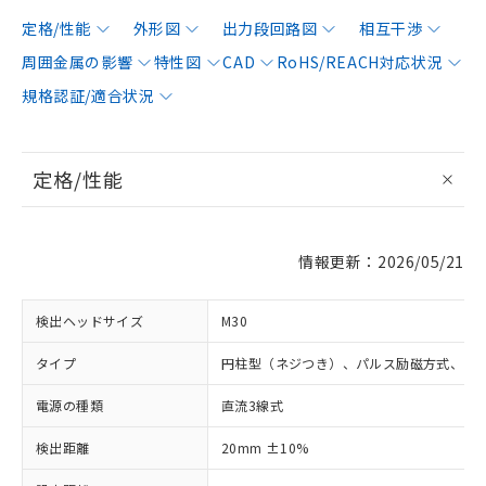
定格/性能
外形図
出力段回路図
相互干渉
周囲金属の影響
特性図
CAD
RoHS/REACH対応状況
規格認証/適合状況
定格/性能
情報更新：2026/05/21
検出ヘッドサイズ
M30
タイプ
円柱型（ネジつき）、パルス励磁方式、シ
電源の種類
直流3線式
検出距離
20mm ±10%