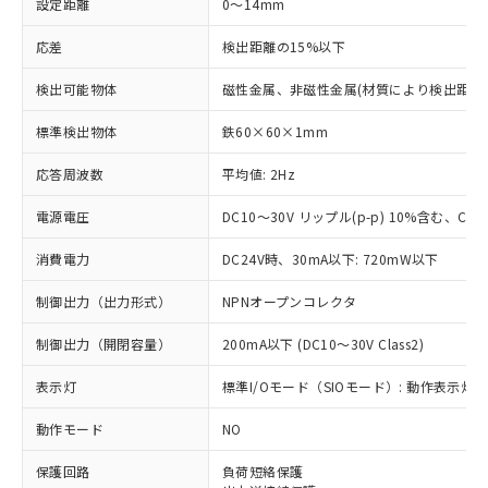
設定距離
0～14mm
応差
検出距離の15%以下
検出可能物体
磁性金属、非磁性金属(材質により検出距離
標準検出物体
鉄60×60×1mm
応答周波数
平均値: 2Hz
電源電圧
DC10～30V リップル(p-p) 10%含む、Clas
消費電力
DC24V時、30mA以下: 720mW以下
制御出力（出力形式）
NPNオープンコレクタ
制御出力（開閉容量）
200mA以下 (DC10～30V Class2)
表示灯
標準I/Oモード（SIOモード）: 動作表示灯(橙
動作モード
NO
※1 対応状況
保護回路
負荷短絡保護