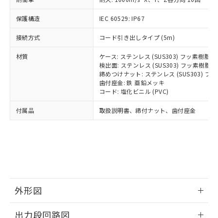
可)を取得するなどの必要な手続きを
ム) : 100ppm、
準価格とは異なる場合があることをご
類(PBB) 1000ppm以下、ポリ臭化ジフェニルエーテル類
Cr(Ⅵ)(六価クロム) : 1000ppm、 PBBs(ポリ臭化ビフェ
とります。
了承ください。
(PBDE) 1000ppm以下、フタル酸ビス(2-エチルヘキシ
○
一定数以上の在庫あり
ニル類) : 1000ppm、 PBDEs(ポリ臭化ジフェニルエーテ
保護構造
IEC 60529: IP67
当社は規制貨物を破棄する場合は、完
ル) (DEHP)(別名：DOP) 1000ppm以下、フタル酸ブチ
正式な納期状況および標準価格はお客
ル類) : 1000ppm、
ルベンジル（BBP） 1000ppm以下、フタル酸ジブチル
全に破砕するなど、違法に輸出されな
DBP(フタル酸ジブチル) : 1000ppm、 DIBP(フタル酸ジ
様のお取引先、またはお客様担当のオ
（DBP） 1000ppm以下、フタル酸ジイソブチル
接続方式
コード引き出しタイプ (5m)
イソブチル) : 1000ppm、 BBP(フタル酸ブチルベンジ
△
一定数には満たないが在庫あり
いよう必要な手段を講じます。
ムロン制御機器販売店・当社販売員に
(DIBP) 1000ppm以下
ル) : 1000ppm、
当社は貴社製品を、核兵器、ミサイ
但し、RoHS指令で産業用監視および制御機器に対する
DEHP(フタル酸ビス(2-エチルヘキシル)) : 1000ppm
ご相談ください。
材質
ケース: ステンレス (SUS303) フッ素樹脂
適用除外項目は除く。
ル、化学兵器、生物兵器またはその他
－
在庫なし(最新の在庫状況につ
オムロン制御機器販売店や当社販売拠
検出面: ステンレス (SUS303) フッ素樹脂
フタル酸エステル類の４物質については閾値を超える意
武器並びにこれらの製造装置等に一切
いては、お客様のお取引先、ま
図的な使用がないことを確認しています。
点は「
販売ネットワーク
締めつけナット: ステンレス (SUS303) 
」をご確認
※2 環境保護使用期限
使用いたしません。
たはお客様担当のオムロン制御
歯付座金: 鉄 亜鉛メッキ
ください。
当社は、貴社製品を第三者に販売する
コード: 塩化ビニル (PVC)
機器販売店・当社販売員にご確
在庫状況および標準価格結果を当社の
※2 対応予定月
「ｅ」：有害物質（10物質）のすべてが基
場合は、上記1、2および3の内容を当
認ください)
事前の承諾なく第三者に漏洩または開
付属品
準値以下であることを示します。
取扱説明書、締付ナット、歯付座金
該第三者に通知します。また当社は、
示しないようお願いします。
部品在庫の切り替え状況などにより、予定
「10」：通常の使用状況下において有害物
販売先および販売に係わる関係者が違
マイパーツ機能（部品リスト作成サー
空
受注生産機種、また在庫状況の
月が前後することがあります。
質が外部に漏えいし、環境に深刻な影響を
法に輸出するおそれがある場合は、取
ビス）をご利用いただくには、I-Web
白
情報を公開していない機種
及ぼさない年数を意味します。
り引きをいたしません。
メンバーズにご登録されている必要が
「－」：未確認です。当社販売部門へお問
あります。
い合わせください。
お客様が当ウェブサイト上で当社にご
※3 非含有証明書ダウンロード
登録された部品リストについて、当社
および当社の共同利用者が、当社の製
外形図
下記の非含有証明書をダウンロードするこ
品・サービスに関するお客様との取
とができます。
合意する
キャンセル
引・商談に必要な範囲で利用すること
情報更新：2026/05/21
出力段回路図
をご了承ください。