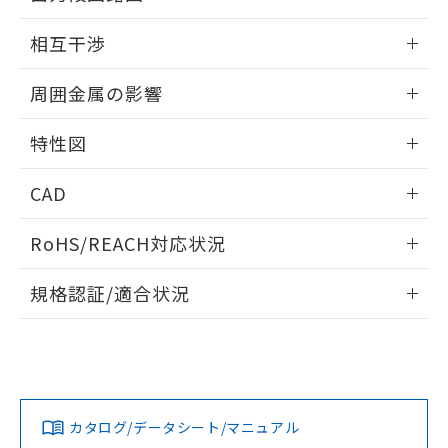
EU RoHS指令（10物質）の非含有証明書
※当社の共同利用者とは、
"個人情報
外形図
情報更新：2026/05/21
51物質の非含有証明書（当社基準）
相互干渉
の共同利用に関して"
の「1.共同利
※本証明書は発行日時点で非含有を証明す
用者の範囲」に記載されている法人を
出力段回路図
るもので、過去に遡って非含有を証明する
情報更新：2026/05/21
指します。
周囲金属の影響
ものではありません。
また、RoHS指令のフタル酸エステル類４
相互干渉
情報更新：2026/05/21
物質の対応では、対応完了までの期間は出
特性図
荷製品に未対応品が混在することから備考
周囲金属の影響
情報更新：2026/05/21
欄に対応日を記載しておりました。
CAD
既に当社にて対応品への在庫切替を完了
していることから、特段のことがない限
検出物体の大きさと材質による影響
ログイン/会員登録いただくと、CADデータをダウンロー
RoHS/REACH対応状況
り、2022年1月12日より割愛しておりま
ドすることができます。
す。
情報更新：2026/7/29
A: 135mm以上、B: 110mm以上
規格認証/適合状況
ログイン/会員登録
EU RoHS
注意事項・凡例
タイムチャート
UL認証
CSA認証
CEマーキング
鉄材
L: 0mm以上、φd: 30mm以上、D: 0mm以上、m: 60mm以
Yes
Yes
Yes
対応状況
対応予定月
※1
※2
上、n: 90mm以上
ダウンロードデータをご利用いただく前に、以下を必ずお読
アルミ材
みください。
カタログ/データシート/マニュアル
対応済み
L: 16mm以上、φd: 120mm以上、D: 16mm以上、m:
ソフトウェアの使用条件