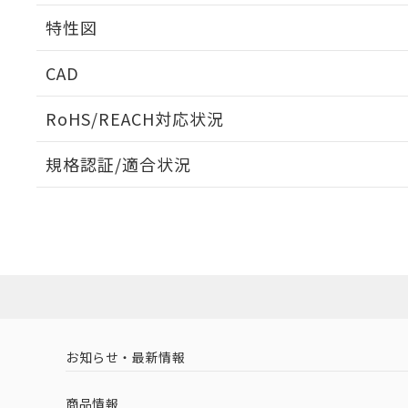
相互干渉
特性図
周囲金属の影響
CAD
検出物体の大きさと材質による影響
ログイン/会員登録いただくと、CADデータをダウンロ
RoHS/REACH対応状況
規格認証/適合状況
A: 135mm以上、B: 110mm以上
EU RoHS
注意事項・凡例
UL認証
CSA認証
CEマーキング
ダウンロードデータをご利用いただく前に、以下を必ずお読
Yes
Yes
Yes
対応状況
対応予定月
※1
※2
鉄材
ソフトウェアの使用条件
タイムチャート
L: 0mm以上、φd: 30mm以上、D: 0mm以上、m: 60mm以
対応済み
アルミ材
L: 16mm以上、φd: 120mm以上、D: 16mm以上、m: 60m
LR型式承認
DNV型式承認
BV型式承認
KR
（イギリス
（ノルウェー
（フランス
（
金属埋め込み
お知らせ・最新情報
中国 RoHS
注意事項・凡例
船舶規格）
船舶規格）
船舶規格）
船
商品情報