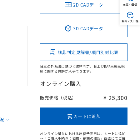
2D CADデータ
在庫・価格
無料テスト機
3D CADデータ
該非判定見解書/項目別対比表
日本の外為法に基づく該非判定、およびEAR再輸出規
制に関する見解が入手できます。
オンライン購入
¥ 25,300
販売価格（税込）
カートに追加
状況
オンライン購入における出荷予定日は、カートに追加
～「ご購入手続き：価格・納期の確認」画面にてご確