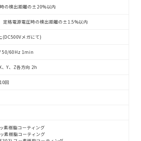
利用者とは、
"個人情報の共同利用に関して"
の「1.共同利用者の
℃時の検出距離の±20%以内
します。
10物質）の非含有証明書
明書（当社基準）
、定格電源電圧時の検出距離の±1.5%以内
日時点で非含有を証明するもので、過去に遡って非含有を証明するも
令のフタル酸エステル類４物質の対応では、対応完了までの期間は出
(DC500Vメガにて)
備考欄に対応日を記載しておりました。
品への在庫切替を完了していることから、特段のことがない限り、20
す。
0/60Hz 1min
 X、Y、Z各方向 2h
10回
) フッ素樹脂コーティング
) フッ素樹脂コーティング
US303) フッ素樹脂コーティング