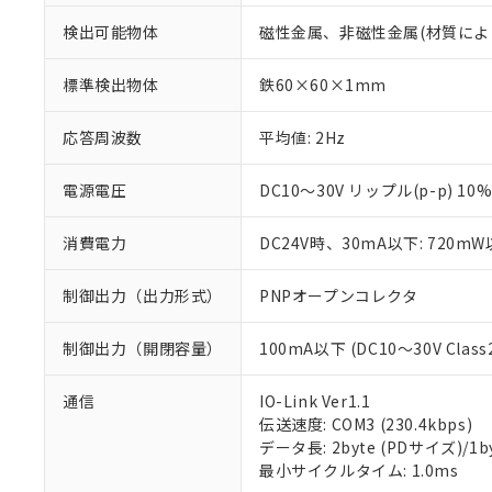
検出可能物体
磁性金属、非磁性金属(材質によ
標準検出物体
鉄60×60×1mm
応答周波数
平均値: 2Hz
電源電圧
DC10～30V リップル(p-p) 10
消費電力
DC24V時、30mA以下: 720m
制御出力（出力形式）
PNPオープンコレクタ
制御出力（開閉容量）
100mA以下 (DC10～30V Class
※1 対応状況
通信
IO-Link Ver1.1
伝送速度: COM3 (230.4kbps)
対応済み：EU
データ長: 2byte (PDサイズ)/1byt
対応予定：EU R
最小サイクルタイム: 1.0ms
対応予定なし：EU