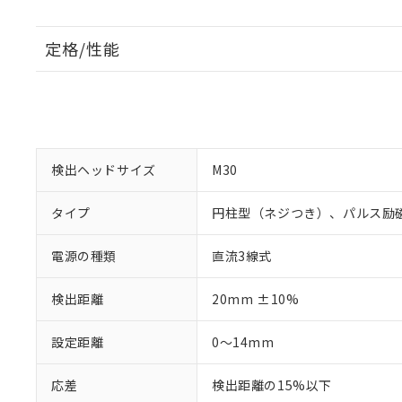
定格/性能
検出ヘッドサイズ
M30
タイプ
円柱型（ネジつき）、パルス励
電源の種類
直流3線式
検出距離
20mm ±10%
設定距離
0～14mm
応差
検出距離の15%以下