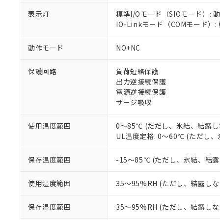
調査・確認中：EU
ご利用条件
表示灯
標準I/Oモード（SIOモード）: 
非該当品：ライセ
IO-Linkモード（COMモード）:
※1 中国RoHS
仕入先様の事情に
があります。
以下の条件をお読
「○」：最大均質
動作モード
NO+NC
「×」：最大均質
本サービスは
当社は、これ
*EU RoHS指令（10物
「－」：未確認で
鉛(Pb) 1000ppm以下、
保護回路
負荷短絡保護
くものです。
う）を輸出ま
記
説明
六価クロム(Cr(Ⅵ)) 1
出力逆接続保護
当社制御機器
などの必要な
フタル酸ビス(2-エチルヘ
号
*中国RoHS10物質の基準値 
ル（DBP） 1000ppm
電源逆接続保護
在庫状況およ
当社は規制貨
Pb(鉛) :1000ppm、 Hg
但し、RoHS指令で産
サージ吸収
のであり、閲
ます。
Cr(Ⅵ)(六価クロム) : 
フタル酸エステル類の４
○
一定数以
DBP(フタル酸ジブチル) :
い。
当社は貴社製
DEHP(フタル酸ビス(2-エ
正式な納期状
置等に一切使
使用温度範囲
0～85℃ (ただし、氷結、結露し
当社販売員に
※2 対応予定月
△
一定数に
当社は、貴社
UL温度定格: 0～60℃ (ただ
オムロン制御
また当社は、
※2 環境保護使
在庫状況およ
部品在庫の切り替
たしません。
－
在庫なし
保存温度範囲
-15～85℃ (ただし、氷結、結
す。
「ｅ」：有害物質
機器販売
マイパーツ機
「10」：通常の
使用湿度範囲
35～95%RH (ただし、結露し
ている必要が
味します。
空
受注生産
お客様が当ウ
※3 非含有証明
「－」：未確認で
白
が、当社の製
保存湿度範囲
35～95%RH (ただし、結露し
さい。
下記の非含有証明