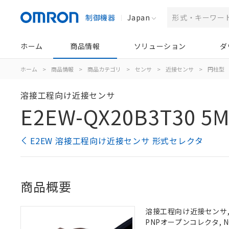
制御機器
Japan
ホーム
商品情報
ソリューション
ダ
ホーム
>
商品情報
>
商品カテゴリ
>
センサ
>
近接センサ
>
円柱型
溶接工程向け近接センサ
E2EW-QX20B3T30 5
E2EW 溶接工程向け近接センサ 形式セレクタ
商品概要
溶接工程向け近接センサ, 
PNPオープンコレクタ, NO