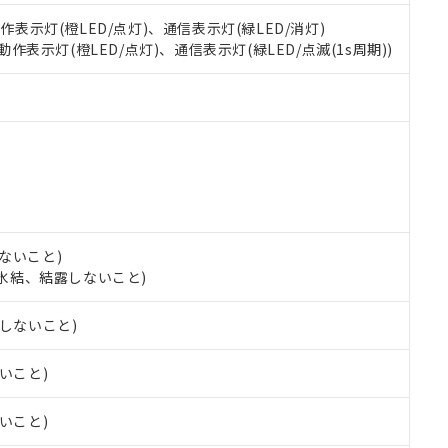
 RoHS指令（10物質）の非含有の対応状況を調査中または確認中の
動作表示灯(橙LED/点灯)、通信表示灯(緑LED/消灯)
ンス料など無形物で、有害物質有無と関係のない商品です。
 動作表示灯(橙LED/点灯)、通信表示灯(緑LED/点滅(1s周期))
○×表
より、非含有部品としていたものが、含有品と判明した場合などやむ
みいただき、同意のうえご利用ください。
材料含有率が中国RoHSの基準値以下であることを示します。
材料含有率が中国RoHSの基準値を超えていることを示します。
、当社制御機器事業取扱商品の当社在庫状況および標準価格(税抜)
ら貴社製品のうち、外国為替および外国貿易法に定める商品（以下｢
質）：
す。当社販売部門へお問い合わせください。
 水銀(Hg) 1000ppm以下、 カドミウム(Cd) 100ppm以下、
たは国外への提供する場合は、日本国政府の輸出許可(または役務取
000ppm以下、ポリ臭化ビフェニル類(PBB) 1000ppm以下、ポリ臭化ジフェニルエーテル類(P
事業取扱商品の中には、本サービスの対象外となる商品もあること
手続きをとります。
キシル) (DEHP)(別名：DOP) 1000ppm以下、フタル酸ブチルベンジル（BBP） 100
(GB/T26572)：
以下、フタル酸ジイソブチル (DIBP) 1000ppm以下
び標準価格照会結果は、記載している更新日時点での社内データに
物を破棄する場合は、完全に破砕するなど、違法に輸出されないよ
(水銀) : 1000ppm、 Cd(カドミウム) : 100ppm、
業用監視および制御機器に対する適用除外項目は除く。
覧された時点での実際の在庫および標準価格とは異なる場合がある
1000ppm、 PBBs(ポリ臭化ビフェニル類) : 1000ppm、 PBDEs(ポリ臭化ジフェニルエーテル類
物質については閾値を超える意図的な使用がないことを確認しています。
上の在庫あり
 1000ppm、 DIBP(フタル酸ジイソブチル) : 1000ppm、 BBP(フタル酸ブチルベンジル) :
品を、核兵器、ミサイル、化学兵器、生物兵器またはその他武器並
チルヘキシル)) : 1000ppm
況および標準価格はお客様のお取引先、またはお客様担当のオムロ
用いたしません。
ないこと)
ご相談ください。
は満たないが在庫あり
製品を第三者に販売する場合は、上記1、2および3の内容を当該第
し、氷結、結露しないこと)
機器販売店や当社販売拠点は「
販売ネットワーク
」をご確認くだ
販売先および販売に係わる関係者が違法に輸出するおそれがある場
用期限
び標準価格結果を当社の事前の承諾なく第三者に漏洩または開示し
え状況などにより、予定月が前後することがあります。
(最新の在庫状況については、お客様のお取引先、またはお客様担当
露しないこと)
（10物質）のすべてが基準値以下であることを示します。
店・当社販売員にご確認ください)
能（部品リスト作成サービス）をご利用いただくには、I-Webメン
使用状況下において有害物質が外部に漏えいし、環境に深刻な影響を
ないこと)
あります。
機種、また在庫状況の情報を公開していない機種
ェブサイト上で当社にご登録された部品リストについて、当社およ
書ダウンロード
す。当社販売部門へお問い合わせください。
品・サービスに関するお客様との取引・商談に必要な範囲で利用す
ないこと)
合意する
キャンセル
書をダウンロードすることができます。