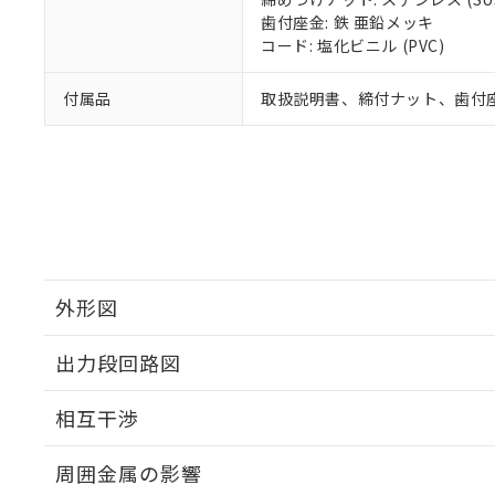
歯付座金: 鉄 亜鉛メッキ
コード: 塩化ビニル (PVC)
付属品
取扱説明書、締付ナット、歯付
外形図
出力段回路図
外形図
相互干渉
出力段回路図
周囲金属の影響