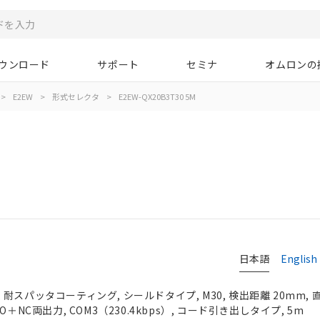
ウンロード
サポート
セミナ
オムロンの
>
E2EW
>
形式セレクタ
>
E2EW-QX20B3T30 5M
M
日本語
English
耐スパッタコーティング, シールドタイプ, M30, 検出距離 20mm, 
＋NC両出力, COM3（230.4kbps）, コード引き出しタイプ, 5m