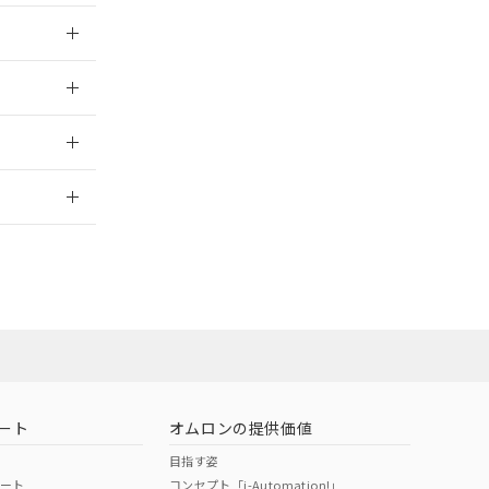
026/05/21
026/05/21
2026/7/29
ート
オムロンの提供価値
目指す姿
ポート
コンセプト「i-Automation!」