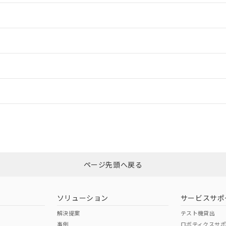
情報更新：2
情報更新：2
ードすることができます。
情報更新：
ログイン/会員登録
CCC認証
電波法
みください。
N/A
N/A
非含有証明書
※3
上、n: 90mm以上
ページ先頭へ戻る
ダウンロードはこちら
m以上、n: 120mm以上
型式承認
NK型式承認
ABS型式承認
韓国
（日本
（アメリカ
ソリューション
サービスサポ
舶規格）
船舶規格）
船舶規格）
解決提案
テスト機貸出
事例
ロボティクスサ