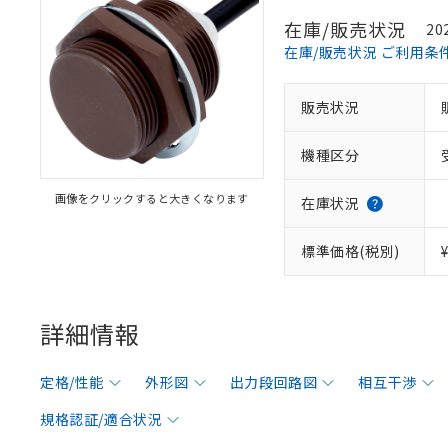
在庫/販売状況
20
在庫/販売状況 ご利用条
販売状況
機種区分
画像をクリックすると大きくなります
在庫状況
標準価格(税別)
詳細情報
定格/性能
外形図
出力段回路図
相互干渉
規格認証/適合状況