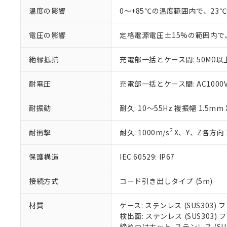
※当社の共同
温度の影響
0～+85℃の温度範囲内で、23
いる法人を指
EU RoHS指令（
51物質の非含有証
電圧の影響
定格電源電圧±15%の範囲内で
※本証明書は発行
また、RoHS指
絶縁抵抗
充電部一括とケース間: 50MΩ以上
混在することから
既に当社にて対応
り割愛しておりま
耐電圧
充電部一括とケース間: AC1000V 5
耐振動
耐久: 10～55Hz 複振幅 1.5mm
2
耐衝撃
耐久: 1000m/s
X、Y、Z各方向 
保護構造
IEC 60529: IP67
接続方式
コード引き出しタイプ (5m)
材質
ケース: ステンレス (SUS303
検出面: ステンレス (SUS303
締めつけナット: ステンレス (S