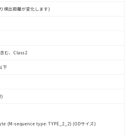
り検出距離が変化します)
%含む、Class2
W以下
2)
 RoHS指令（10物質）の非含有に対応した製品が提供可能な商品です
e (M-sequence type: TYPE_2_2) (ODサイズ)
oHS指令（10物質）の非含有に対応した製品に切り替える予定のある
 RoHS指令（10物質）の非含有に非対応の商品で、対応品を出す予