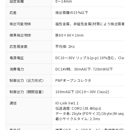
設定距離
0～14mm
応差
検出距離の15%以下
検出可能物体
磁性金属、非磁性金属(材質により検出距離が
標準検出物体
鉄60×60×1mm
応答周波数
平均値: 2Hz
電源電圧
DC10～30V リップル(p-p) 10%含む、Class2
消費電力
DC24V時、30mA以下: 720mW以下
制御出力（出力形式）
PNPオープンコレクタ
制御出力（開閉容量）
100mA以下 (DC10～30V Class2)
通信
IO-Link Ver1.1
伝送速度: COM2 (38.4kbps)
データ長: 2byte (PDサイズ)/1byte (M-sequen
最小サイクルタイム: 2.3ms
表示灯
標準I/Oモード（SIOモード）: 動作表示灯(橙L