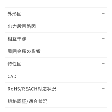
下記の非含有証明書をダウンロードするこ
品・サービスに関するお客様との取
とができます。
合意する
キャンセル
引・商談に必要な範囲で利用すること
外形図
をご了承ください。
EU RoHS指令（10物質）の非含有証明書
※当社の共同利用者とは、
"個人情報
51物質の非含有証明書（当社基準）
情報更新：2026/05/21
の共同利用に関して"
の「1.共同利
出力段回路図
※本証明書は発行日時点で非含有を証明す
用者の範囲」に記載されている法人を
るもので、過去に遡って非含有を証明する
外形図
指します。
情報更新：2026/05/21
相互干渉
ものではありません。
また、RoHS指令のフタル酸エステル類４
出力段回路図
情報更新：2026/05/21
物質の対応では、対応完了までの期間は出
周囲金属の影響
荷製品に未対応品が混在することから備考
相互干渉
欄に対応日を記載しておりました。
情報更新：2026/05/21
特性図
既に当社にて対応品への在庫切替を完了
していることから、特段のことがない限
周囲金属の影響
情報更新：2026/05/21
り、2022年1月12日より割愛しておりま
CAD
す。
検出物体の大きさと材質による影響
ログイン/会員登録いただくと、CADデータをダウンロー
RoHS/REACH対応状況
ドすることができます。
情報更新：2026/7/29
A: 135mm以上、B: 110mm以上
規格認証/適合状況
タイムチャート
ログイン/会員登録
EU RoHS
注意事項・凡例