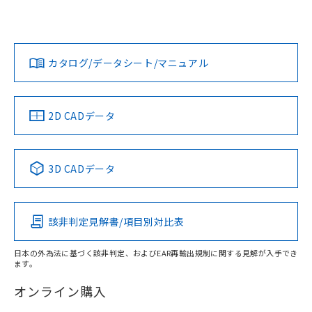
UL認証
CSA認証
CEマーキング
鉄材
L: 0mm以上、φd: 30mm以上、D: 0mm以上、m: 60mm以
Yes
Yes
Yes
対応状況
対応予定月
※1
※2
上、n: 90mm以上
ダウンロードデータをご利用いただく前に、以下を必ずお読
アルミ材
みください。
カタログ/データシート/マニュアル
対応済み
L: 16mm以上、φd: 120mm以上、D: 16mm以上、m:
ソフトウェアの使用条件
60mm以上、n: 120mm以上
LR型式承認
DNV型式承認
BV型式承認
KR型式承
（イギリス
（ノルウェー
（フランス
（韓国
金属埋め込み
船舶規格）
船舶規格）
船舶規格）
船舶規格
中国 RoHS
注意事項・凡例
2D CADデータ
No
No
No
No
検出領域
中国 RoHS表
※1 ※2
3D CADデータ
この製品の規格認証/適合状況ページへ
Pb
Hg
Cd
Cr(VI)
その他の認証はこちらのページからご検索ください
鉄材
l: 0mm以上、φd: 30mm以上、D: 0mm以上、m: 60mm以
該非判定見解書/項目別対比表
X
O
O
O
上、n: 90mm以上
アルミ材
日本の外為法に基づく該非判定、およびEAR再輸出規制に関する見解が入手でき
l: 16mm以上、φd: 120mm以上、D: 16mm以上、m: 60mm
ます。
"対応済み"や非含有の記載がされた商品であっても、流通
以上、n: 120mm以上
在庫等で未対応品が混在する可能性があります。
オンライン購入
非含有品が必要な際は、弊社営業部門もしくは販売店へお