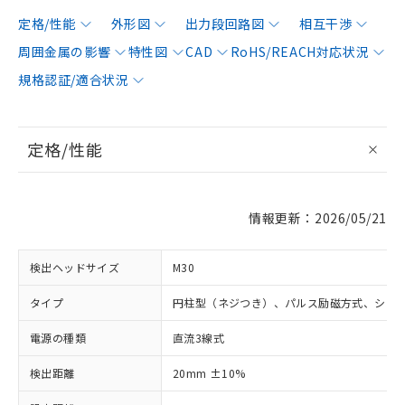
定格/性能
外形図
出力段回路図
相互干渉
周囲金属の影響
特性図
CAD
RoHS/REACH対応状況
規格認証/適合状況
定格/性能
情報更新：2026/05/21
検出ヘッドサイズ
M30
タイプ
円柱型（ネジつき）、パルス励磁方式、シー
電源の種類
直流3線式
検出距離
20mm ±10%