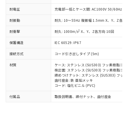
*EU RoHS指令（10物質）：
または国外への提供する場合は、日本
記
タに基づき作成されるものであり、閲
説明
鉛(Pb) 1000ppm以下、 水銀(Hg) 1000ppm以下、 カド
*中国RoHS10物質の基準値 (GB/T26572)：
耐電圧
充電部一括とケース間: AC1000V 50/60Hz 1m
国政府の輸出許可(または役務取引許
号
覧された時点での実際の在庫および標
ミウム(Cd) 100ppm以下、
Pb(鉛) :1000ppm、 Hg(水銀) : 1000ppm、 Cd(カドミウ
可)を取得するなどの必要な手続きを
六価クロム(Cr(Ⅵ)) 1000ppm以下、ポリ臭化ビフェニル
ム) : 100ppm、
準価格とは異なる場合があることをご
類(PBB) 1000ppm以下、ポリ臭化ジフェニルエーテル類
耐振動
耐久: 10～55Hz 複振幅 1.5mm X、Y、Z各方向
Cr(Ⅵ)(六価クロム) : 1000ppm、 PBBs(ポリ臭化ビフェ
とります。
了承ください。
(PBDE) 1000ppm以下、フタル酸ビス(2-エチルヘキシ
○
一定数以上の在庫あり
ニル類) : 1000ppm、 PBDEs(ポリ臭化ジフェニルエーテ
当社は規制貨物を破棄する場合は、完
ル) (DEHP)(別名：DOP) 1000ppm以下、フタル酸ブチ
正式な納期状況および標準価格はお客
ル類) : 1000ppm、
2
耐衝撃
耐久: 1000m/s
X、Y、Z各方向 10回
ルベンジル（BBP） 1000ppm以下、フタル酸ジブチル
全に破砕するなど、違法に輸出されな
DBP(フタル酸ジブチル) : 1000ppm、 DIBP(フタル酸ジ
様のお取引先、またはお客様担当のオ
（DBP） 1000ppm以下、フタル酸ジイソブチル
イソブチル) : 1000ppm、 BBP(フタル酸ブチルベンジ
△
一定数には満たないが在庫あり
いよう必要な手段を講じます。
ムロン制御機器販売店・当社販売員に
(DIBP) 1000ppm以下
ル) : 1000ppm、
保護構造
IEC 60529: IP67
当社は貴社製品を、核兵器、ミサイ
但し、RoHS指令で産業用監視および制御機器に対する
DEHP(フタル酸ビス(2-エチルヘキシル)) : 1000ppm
ご相談ください。
適用除外項目は除く。
ル、化学兵器、生物兵器またはその他
－
在庫なし(最新の在庫状況につ
オムロン制御機器販売店や当社販売拠
接続方式
コード引き出しタイプ (5m)
フタル酸エステル類の４物質については閾値を超える意
武器並びにこれらの製造装置等に一切
いては、お客様のお取引先、ま
図的な使用がないことを確認しています。
点は「
販売ネットワーク
」をご確認
※2 環境保護使用期限
使用いたしません。
たはお客様担当のオムロン制御
材質
ケース: ステンレス (SUS303) フッ素樹脂コ
ください。
当社は、貴社製品を第三者に販売する
検出面: ステンレス (SUS303) フッ素樹脂コ
機器販売店・当社販売員にご確
在庫状況および標準価格結果を当社の
※2 対応予定月
「ｅ」：有害物質（10物質）のすべてが基
締めつけナット: ステンレス (SUS303) フ
場合は、上記1、2および3の内容を当
認ください)
事前の承諾なく第三者に漏洩または開
歯付座金: 鉄 亜鉛メッキ
準値以下であることを示します。
該第三者に通知します。また当社は、
示しないようお願いします。
コード: 塩化ビニル (PVC)
部品在庫の切り替え状況などにより、予定
「10」：通常の使用状況下において有害物
販売先および販売に係わる関係者が違
マイパーツ機能（部品リスト作成サー
空
受注生産機種、また在庫状況の
月が前後することがあります。
質が外部に漏えいし、環境に深刻な影響を
法に輸出するおそれがある場合は、取
ビス）をご利用いただくには、I-Web
白
情報を公開していない機種
付属品
取扱説明書、締付ナット、歯付座金
及ぼさない年数を意味します。
り引きをいたしません。
メンバーズにご登録されている必要が
「－」：未確認です。当社販売部門へお問
あります。
い合わせください。
お客様が当ウェブサイト上で当社にご
※3 非含有証明書ダウンロード
登録された部品リストについて、当社
および当社の共同利用者が、当社の製