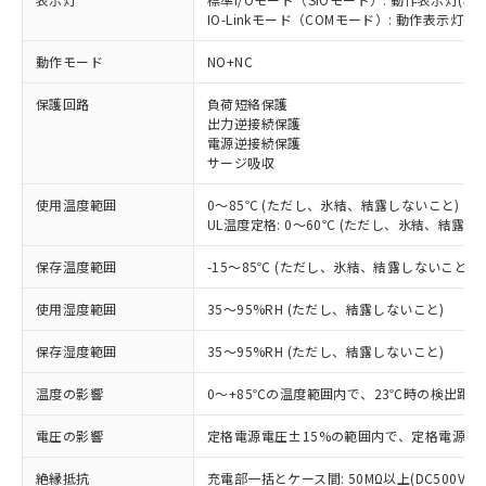
IO-Linkモード（COMモード）: 動作表示灯(橙L
※1 対応状況
動作モード
NO+NC
対応済み：EU RoHS指令（10物質）の
保護回路
負荷短絡保護
非含有に対応した製品が提供可能な商品で
出力逆接続保護
す。
電源逆接続保護
対応予定：EU RoHS指令（10物質）の非含
サージ吸収
ご利用条件
有に対応した製品に切り替える予定のある
商品です。
使用温度範囲
0～85℃ (ただし、氷結、結露しないこと)
対応予定なし：EU RoHS指令（10物質）の
UL温度定格: 0～60℃ (ただし、氷結、結露し
以下の条件をお読みいただき、同意のうえ
非含有に非対応の商品で、対応品を出す予
ご利用ください。
保存温度範囲
-15～85℃ (ただし、氷結、結露しないこと)
定はありません。
調査・確認中：EU RoHS指令（10物質）の
本サービスは、当社制御機器事業取扱
※1 中国RoHS○×表
使用湿度範囲
35～95%RH (ただし、結露しないこと)
非含有の対応状況を調査中または確認中の
商品の当社在庫状況および標準価格
商品です。
(税抜)を提供させていただくもので
保存湿度範囲
35～95%RH (ただし、結露しないこと)
「○」：最大均質材料含有率が中国RoHSの
非該当品：ライセンス料など無形物で、有
す。
基準値以下であることを示します。
害物質有無と関係のない商品です。
当社制御機器事業取扱商品の中には、
温度の影響
0～+85℃の温度範囲内で、23℃時の検出距離
「×」：最大均質材料含有率が中国RoHSの
仕入先様の事情により、非含有部品として
本サービスの対象外となる商品もある
基準値を超えていることを示します。
いたものが、含有品と判明した場合などや
当社は、これら貴社製品のうち、外国
電圧の影響
定格電源電圧±15%の範囲内で、定格電源電圧
ことをご了承ください。
「－」：未確認です。当社販売部門へお問
むを得ず変更することがあります。
為替および外国貿易法に定める商品
在庫状況および標準価格照会結果は、
い合わせください。
（以下｢規制貨物等」という）を輸出
絶縁抵抗
充電部一括とケース間: 50MΩ以上(DC500Vメ
記載している更新日時点での社内デー