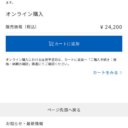
l: 16mm以上、φd: 120mm以上、D: 16mm以上、m: 60mm
ます。
"対応済み"や非含有の記載がされた商品であっても、流通
以上、n: 120mm以上
在庫等で未対応品が混在する可能性があります。
オンライン購入
非含有品が必要な際は、弊社営業部門もしくは販売店へお
問い合わせください。
¥ 24,200
販売価格（税込）
この製品のRoHS/REACH対応状況ページへ
カートに追加
オンライン購入における出荷予定日は、カートに追加～「ご購入手続き：価
格・納期の確認」画面にてご確認ください。
カートをみる
ページ先頭へ戻る
お知らせ・最新情報