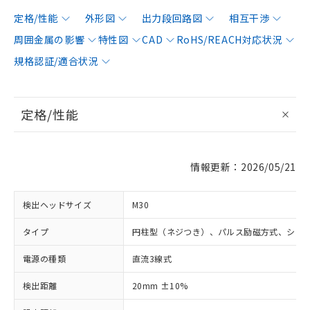
定格/性能
外形図
出力段回路図
相互干渉
周囲金属の影響
特性図
CAD
RoHS/REACH対応状況
規格認証/適合状況
定格/性能
情報更新：2026/05/21
検出ヘッドサイズ
M30
タイプ
円柱型（ネジつき）、パルス励磁方式、シー
電源の種類
直流3線式
検出距離
20mm ±10%