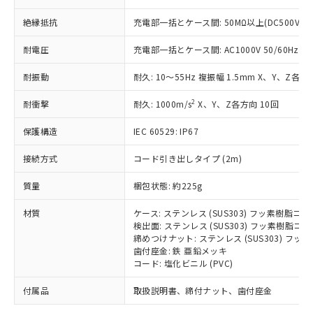
「－」：未確認です。当社販売部門へお問
むを得ず変更することがあります。
為替および外国貿易法に定める商品
在庫状況および標準価格照会結果は、
い合わせください。
（以下｢規制貨物等」という）を輸出
絶縁抵抗
充電部一括とケース間: 50MΩ以上(DC500Vメ
記載している更新日時点での社内デー
*EU RoHS指令（10物質）：
または国外への提供する場合は、日本
記
タに基づき作成されるものであり、閲
説明
鉛(Pb) 1000ppm以下、 水銀(Hg) 1000ppm以下、 カド
*中国RoHS10物質の基準値 (GB/T26572)：
耐電圧
充電部一括とケース間: AC1000V 50/60Hz 1m
国政府の輸出許可(または役務取引許
号
覧された時点での実際の在庫および標
ミウム(Cd) 100ppm以下、
Pb(鉛) :1000ppm、 Hg(水銀) : 1000ppm、 Cd(カドミウ
可)を取得するなどの必要な手続きを
六価クロム(Cr(Ⅵ)) 1000ppm以下、ポリ臭化ビフェニル
ム) : 100ppm、
準価格とは異なる場合があることをご
類(PBB) 1000ppm以下、ポリ臭化ジフェニルエーテル類
耐振動
耐久: 10～55Hz 複振幅 1.5mm X、Y、Z各方向
Cr(Ⅵ)(六価クロム) : 1000ppm、 PBBs(ポリ臭化ビフェ
とります。
了承ください。
(PBDE) 1000ppm以下、フタル酸ビス(2-エチルヘキシ
○
一定数以上の在庫あり
ニル類) : 1000ppm、 PBDEs(ポリ臭化ジフェニルエーテ
当社は規制貨物を破棄する場合は、完
ル) (DEHP)(別名：DOP) 1000ppm以下、フタル酸ブチ
正式な納期状況および標準価格はお客
ル類) : 1000ppm、
2
耐衝撃
耐久: 1000m/s
X、Y、Z各方向 10回
ルベンジル（BBP） 1000ppm以下、フタル酸ジブチル
全に破砕するなど、違法に輸出されな
DBP(フタル酸ジブチル) : 1000ppm、 DIBP(フタル酸ジ
様のお取引先、またはお客様担当のオ
（DBP） 1000ppm以下、フタル酸ジイソブチル
イソブチル) : 1000ppm、 BBP(フタル酸ブチルベンジ
△
一定数には満たないが在庫あり
いよう必要な手段を講じます。
ムロン制御機器販売店・当社販売員に
(DIBP) 1000ppm以下
ル) : 1000ppm、
保護構造
IEC 60529: IP67
当社は貴社製品を、核兵器、ミサイ
但し、RoHS指令で産業用監視および制御機器に対する
DEHP(フタル酸ビス(2-エチルヘキシル)) : 1000ppm
ご相談ください。
適用除外項目は除く。
ル、化学兵器、生物兵器またはその他
－
在庫なし(最新の在庫状況につ
オムロン制御機器販売店や当社販売拠
接続方式
コード引き出しタイプ (2m)
フタル酸エステル類の４物質については閾値を超える意
武器並びにこれらの製造装置等に一切
いては、お客様のお取引先、ま
図的な使用がないことを確認しています。
点は「
販売ネットワーク
」をご確認
※2 環境保護使用期限
使用いたしません。
たはお客様担当のオムロン制御
質量
梱包状態: 約225g
ください。
当社は、貴社製品を第三者に販売する
機器販売店・当社販売員にご確
在庫状況および標準価格結果を当社の
※2 対応予定月
「ｅ」：有害物質（10物質）のすべてが基
場合は、上記1、2および3の内容を当
材質
ケース: ステンレス (SUS303) フッ素樹脂コ
認ください)
事前の承諾なく第三者に漏洩または開
準値以下であることを示します。
検出面: ステンレス (SUS303) フッ素樹脂コ
該第三者に通知します。また当社は、
示しないようお願いします。
締めつけナット: ステンレス (SUS303) フ
部品在庫の切り替え状況などにより、予定
「10」：通常の使用状況下において有害物
販売先および販売に係わる関係者が違
マイパーツ機能（部品リスト作成サー
空
受注生産機種、また在庫状況の
歯付座金: 鉄 亜鉛メッキ
月が前後することがあります。
質が外部に漏えいし、環境に深刻な影響を
法に輸出するおそれがある場合は、取
ビス）をご利用いただくには、I-Web
白
情報を公開していない機種
コード: 塩化ビニル (PVC)
及ぼさない年数を意味します。
り引きをいたしません。
メンバーズにご登録されている必要が
「－」：未確認です。当社販売部門へお問
あります。
付属品
取扱説明書、締付ナット、歯付座金
い合わせください。
お客様が当ウェブサイト上で当社にご