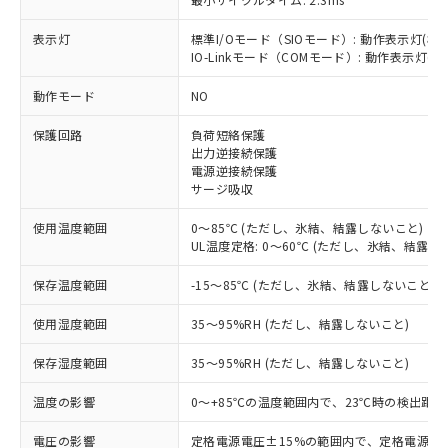
表示灯
標準I/Oモード（SIOモード）: 動作表示灯(橙L
IO-Linkモード（COMモード）: 動作表示灯(橙L
※1 対応状況
動作モード
NO
対応済み：EU RoHS指令（10物質）の
保護回路
負荷短絡保護
非含有に対応した製品が提供可能な商品で
出力逆接続保護
す。
電源逆接続保護
対応予定：EU RoHS指令（10物質）の非含
サージ吸収
ご利用条件
有に対応した製品に切り替える予定のある
商品です。
使用温度範囲
0～85℃ (ただし、氷結、結露しないこと)
対応予定なし：EU RoHS指令（10物質）の
UL温度定格: 0～60℃ (ただし、氷結、結露し
以下の条件をお読みいただき、同意のうえ
非含有に非対応の商品で、対応品を出す予
ご利用ください。
保存温度範囲
-15～85℃ (ただし、氷結、結露しないこと)
定はありません。
調査・確認中：EU RoHS指令（10物質）の
本サービスは、当社制御機器事業取扱
※1 中国RoHS○×表
使用湿度範囲
35～95%RH (ただし、結露しないこと)
非含有の対応状況を調査中または確認中の
商品の当社在庫状況および標準価格
商品です。
(税抜)を提供させていただくもので
保存湿度範囲
35～95%RH (ただし、結露しないこと)
「○」：最大均質材料含有率が中国RoHSの
非該当品：ライセンス料など無形物で、有
す。
基準値以下であることを示します。
害物質有無と関係のない商品です。
当社制御機器事業取扱商品の中には、
温度の影響
0～+85℃の温度範囲内で、23℃時の検出距離
「×」：最大均質材料含有率が中国RoHSの
仕入先様の事情により、非含有部品として
本サービスの対象外となる商品もある
基準値を超えていることを示します。
いたものが、含有品と判明した場合などや
当社は、これら貴社製品のうち、外国
電圧の影響
定格電源電圧±15%の範囲内で、定格電源電圧
ことをご了承ください。