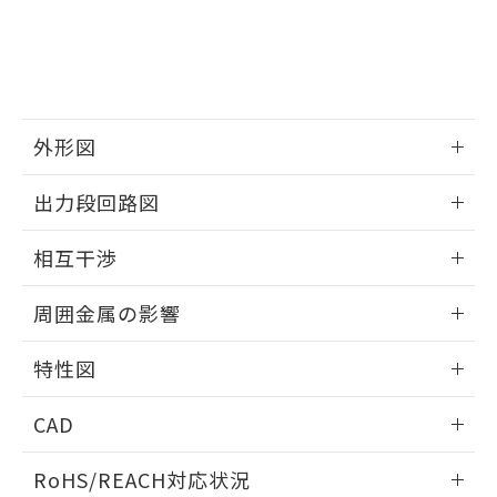
※3 非含有証明書ダウンロード
登録された部品リストについて、当社
および当社の共同利用者が、当社の製
下記の非含有証明書をダウンロードするこ
品・サービスに関するお客様との取
とができます。
合意する
キャンセル
引・商談に必要な範囲で利用すること
をご了承ください。
EU RoHS指令（10物質）の非含有証明書
※当社の共同利用者とは、
"個人情報
51物質の非含有証明書（当社基準）
外形図
の共同利用に関して"
の「1.共同利
※本証明書は発行日時点で非含有を証明す
用者の範囲」に記載されている法人を
情報更新：2026/05/21
るもので、過去に遡って非含有を証明する
指します。
出力段回路図
ものではありません。
また、RoHS指令のフタル酸エステル類４
外形図
情報更新：2026/05/21
相互干渉
物質の対応では、対応完了までの期間は出
荷製品に未対応品が混在することから備考
出力段回路図
情報更新：2026/05/21
欄に対応日を記載しておりました。
周囲金属の影響
既に当社にて対応品への在庫切替を完了
相互干渉
していることから、特段のことがない限
情報更新：2026/05/21
特性図
り、2022年1月12日より割愛しておりま
す。
周囲金属の影響
情報更新：2026/05/21
CAD
検出物体の大きさと材質による影響
ログイン/会員登録いただくと、CADデータをダウンロー
RoHS/REACH対応状況
ドすることができます。