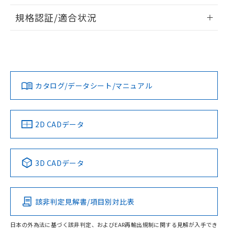
情報更新：2026/7/29
A: 135mm以上、B: 110mm以上
規格認証/適合状況
タイムチャート
ログイン/会員登録
EU RoHS
注意事項・凡例
UL認証
CSA認証
CEマーキング
鉄材
L: 0mm以上、φd: 30mm以上、D: 0mm以上、m: 60mm以
Yes
Yes
Yes
対応状況
対応予定月
※1
※2
上、n: 90mm以上
ダウンロードデータをご利用いただく前に、以下を必ずお読
アルミ材
みください。
カタログ/データシート/マニュアル
対応済み
L: 16mm以上、φd: 120mm以上、D: 16mm以上、m:
ソフトウェアの使用条件
60mm以上、n: 120mm以上
LR型式承認
DNV型式承認
BV型式承認
KR型式承
（イギリス
（ノルウェー
（フランス
（韓国
金属埋め込み
船舶規格）
船舶規格）
船舶規格）
船舶規格
中国 RoHS
注意事項・凡例
2D CADデータ
No
No
No
No
検出領域
中国 RoHS表
※1 ※2
3D CADデータ
この製品の規格認証/適合状況ページへ
Pb
Hg
Cd
Cr(VI)
その他の認証はこちらのページからご検索ください
鉄材
l: 0mm以上、φd: 30mm以上、D: 0mm以上、m: 60mm以
該非判定見解書/項目別対比表
X
O
O
O
上、n: 90mm以上
アルミ材
日本の外為法に基づく該非判定、およびEAR再輸出規制に関する見解が入手でき