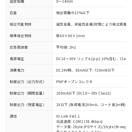
設定距離
0～14mm
応差
検出距離の15%以下
検出可能物体
磁性金属、非磁性金属(材質により検出距離が
標準検出物体
鉄60×60×1mm
応答周波数
平均値: 2Hz
電源電圧
DC10～30V リップル(p-p) 10%含む、Class2
消費電力
DC24V時、30mA以下: 720mW以下
制御出力（出力形式）
PNPオープンコレクタ
制御出力（開閉容量）
200mA以下 (DC10～30V Class2)
制御出力（残留電圧）
2V以下 (負荷電流200mA、コード長2m時)
通信
IO-Link Ver1.1
伝送速度: COM2 (38.4kbps)
データ長: 2byte (PDサイズ)/1byte (M-sequen
最小サイクルタイム: 2.3ms