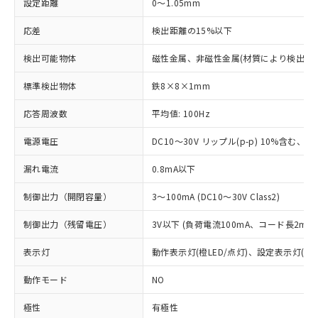
設定距離
0～1.05mm
応差
検出距離の15%以下
検出可能物体
磁性金属、非磁性金属(材質により検出距
標準検出物体
鉄8×8×1mm
応答周波数
平均値: 100Hz
電源電圧
DC10～30V リップル(p-p) 10%含む、Cla
漏れ電流
0.8mA以下
制御出力（開閉容量）
3～100mA (DC10～30V Class2)
制御出力（残留電圧）
3V以下 (負荷電流100mA、コード長2m時
表示灯
動作表示灯(橙LED/点灯)、設定表示灯(緑L
動作モード
NO
極性
有極性