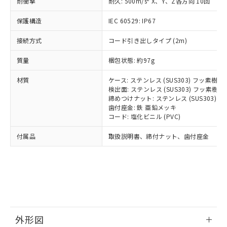
国政府の輸出許可(または役務取引許
耐衝撃
耐久: 500m/s
X、Y、Z各方向 10回
号
覧された時点での実際の在庫および標
ミウム(Cd) 100ppm以下、
Pb(鉛) :1000ppm、 Hg(水銀) : 1000ppm、 Cd(カドミウ
可)を取得するなどの必要な手続きを
六価クロム(Cr(Ⅵ)) 1000ppm以下、ポリ臭化ビフェニル
ム) : 100ppm、
準価格とは異なる場合があることをご
類(PBB) 1000ppm以下、ポリ臭化ジフェニルエーテル類
Cr(Ⅵ)(六価クロム) : 1000ppm、 PBBs(ポリ臭化ビフェ
保護構造
とります。
IEC 60529: IP67
了承ください。
(PBDE) 1000ppm以下、フタル酸ビス(2-エチルヘキシ
○
一定数以上の在庫あり
ニル類) : 1000ppm、 PBDEs(ポリ臭化ジフェニルエーテ
当社は規制貨物を破棄する場合は、完
ル) (DEHP)(別名：DOP) 1000ppm以下、フタル酸ブチ
正式な納期状況および標準価格はお客
ル類) : 1000ppm、
接続方式
コード引き出しタイプ (2m)
ルベンジル（BBP） 1000ppm以下、フタル酸ジブチル
全に破砕するなど、違法に輸出されな
DBP(フタル酸ジブチル) : 1000ppm、 DIBP(フタル酸ジ
様のお取引先、またはお客様担当のオ
（DBP） 1000ppm以下、フタル酸ジイソブチル
イソブチル) : 1000ppm、 BBP(フタル酸ブチルベンジ
△
一定数には満たないが在庫あり
いよう必要な手段を講じます。
ムロン制御機器販売店・当社販売員に
(DIBP) 1000ppm以下
ル) : 1000ppm、
質量
梱包状態: 約97g
当社は貴社製品を、核兵器、ミサイ
但し、RoHS指令で産業用監視および制御機器に対する
DEHP(フタル酸ビス(2-エチルヘキシル)) : 1000ppm
ご相談ください。
適用除外項目は除く。
ル、化学兵器、生物兵器またはその他
－
在庫なし(最新の在庫状況につ
オムロン制御機器販売店や当社販売拠
フタル酸エステル類の４物質については閾値を超える意
材質
ケース: ステンレス (SUS303) フッ素樹
武器並びにこれらの製造装置等に一切
いては、お客様のお取引先、ま
図的な使用がないことを確認しています。
点は「
販売ネットワーク
」をご確認
検出面: ステンレス (SUS303) フッ素
※2 環境保護使用期限
使用いたしません。
たはお客様担当のオムロン制御
ください。
締めつけナット: ステンレス (SUS303)
当社は、貴社製品を第三者に販売する
機器販売店・当社販売員にご確
歯付座金: 鉄 亜鉛メッキ
在庫状況および標準価格結果を当社の
※2 対応予定月
「ｅ」：有害物質（10物質）のすべてが基
場合は、上記1、2および3の内容を当
コード: 塩化ビニル (PVC)
認ください)
事前の承諾なく第三者に漏洩または開
準値以下であることを示します。
該第三者に通知します。また当社は、
示しないようお願いします。
付属品
部品在庫の切り替え状況などにより、予定
「10」：通常の使用状況下において有害物
取扱説明書、締付ナット、歯付座金
販売先および販売に係わる関係者が違
マイパーツ機能（部品リスト作成サー
空
受注生産機種、また在庫状況の
月が前後することがあります。
質が外部に漏えいし、環境に深刻な影響を
法に輸出するおそれがある場合は、取
ビス）をご利用いただくには、I-Web
白
情報を公開していない機種
及ぼさない年数を意味します。
り引きをいたしません。
メンバーズにご登録されている必要が
「－」：未確認です。当社販売部門へお問
あります。
い合わせください。
お客様が当ウェブサイト上で当社にご
※3 非含有証明書ダウンロード
登録された部品リストについて、当社
および当社の共同利用者が、当社の製
下記の非含有証明書をダウンロードするこ
品・サービスに関するお客様との取
外形図
とができます。
合意する
キャンセル
引・商談に必要な範囲で利用すること