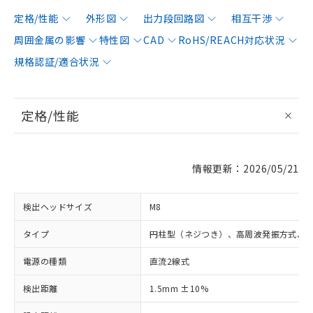
定格/性能
外形図
出力段回路図
相互干渉
周囲金属の影響
特性図
CAD
RoHS/REACH対応状況
規格認証/適合状況
定格/性能
情報更新：2026/05/21
検出ヘッドサイズ
M8
タイプ
円柱型（ネジつき）、高周波発振方式、
電源の種類
直流2線式
検出距離
1.5mm ±10%