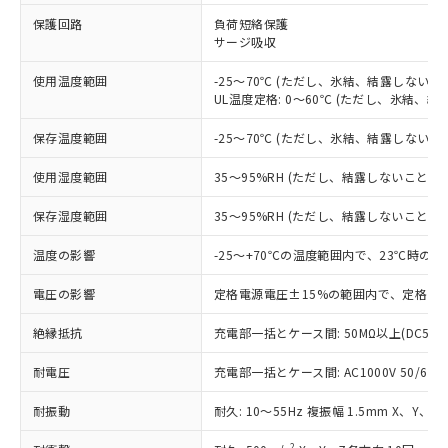
※1 対応状況
保護回路
負荷短絡保護
サージ吸収
対応済み：EU RoHS指令（10物質）の
非含有に対応した製品が提供可能な商品で
使用温度範囲
-25～70℃ (ただし、氷結、結露しないこ
す。
UL温度定格: 0～60℃ (ただし、氷結、結
対応予定：EU RoHS指令（10物質）の非含
ご利用条件
有に対応した製品に切り替える予定のある
保存温度範囲
-25～70℃ (ただし、氷結、結露しないこ
商品です。
対応予定なし：EU RoHS指令（10物質）の
使用湿度範囲
35～95%RH (ただし、結露しないこと)
以下の条件をお読みいただき、同意のうえ
非含有に非対応の商品で、対応品を出す予
ご利用ください。
定はありません。
保存湿度範囲
35～95%RH (ただし、結露しないこと)
調査・確認中：EU RoHS指令（10物質）の
本サービスは、当社制御機器事業取扱
※1 中国RoHS○×表
非含有の対応状況を調査中または確認中の
温度の影響
-25～+70℃の温度範囲内で、23℃時の
商品の当社在庫状況および標準価格
商品です。
(税抜)を提供させていただくもので
「○」：最大均質材料含有率が中国RoHSの
電圧の影響
定格電源電圧±15%の範囲内で、定格電源
非該当品：ライセンス料など無形物で、有
す。
基準値以下であることを示します。
害物質有無と関係のない商品です。
当社制御機器事業取扱商品の中には、
絶縁抵抗
充電部一括とケース間: 50MΩ以上(DC500
「×」：最大均質材料含有率が中国RoHSの
仕入先様の事情により、非含有部品として
本サービスの対象外となる商品もある
基準値を超えていることを示します。
いたものが、含有品と判明した場合などや
当社は、これら貴社製品のうち、外国
ことをご了承ください。
耐電圧
充電部一括とケース間: AC1000V 50/60Hz
「－」：未確認です。当社販売部門へお問
むを得ず変更することがあります。
為替および外国貿易法に定める商品
在庫状況および標準価格照会結果は、
い合わせください。
（以下｢規制貨物等」という）を輸出
耐振動
記載している更新日時点での社内デー
耐久: 10～55Hz 複振幅 1.5mm X、Y、Z
*EU RoHS指令（10物質）：
または国外への提供する場合は、日本
記
タに基づき作成されるものであり、閲
説明
鉛(Pb) 1000ppm以下、 水銀(Hg) 1000ppm以下、 カド
*中国RoHS10物質の基準値 (GB/T26572)：
2