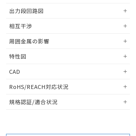
をご了承ください。
情報更新：2026/05/21
出力段回路図
EU RoHS指令（10物質）の非含有証明書
※当社の共同利用者とは、
"個人情報
51物質の非含有証明書（当社基準）
の共同利用に関して"
の「1.共同利
外形図
情報更新：2026/05/21
※本証明書は発行日時点で非含有を証明す
相互干渉
用者の範囲」に記載されている法人を
るもので、過去に遡って非含有を証明する
指します。
出力段回路図
ものではありません。
情報更新：2026/05/21
周囲金属の影響
また、RoHS指令のフタル酸エステル類４
物質の対応では、対応完了までの期間は出
相互干渉
情報更新：2026/05/21
荷製品に未対応品が混在することから備考
特性図
欄に対応日を記載しておりました。
周囲金属の影響
情報更新：2026/05/21
既に当社にて対応品への在庫切替を完了
CAD
していることから、特段のことがない限
り、2022年1月12日より割愛しておりま
検出物体の大きさと材質による影響
ログイン/会員登録いただくと、CADデータをダウンロー
RoHS/REACH対応状況
す。
ドすることができます。
情報更新：2026/7/29
A: 35mm以上、B: 30mm以上
規格認証/適合状況
ログイン/会員登録
EU RoHS
注意事項・凡例
UL認証
CSA認証
CEマーキング
鉄材
L: 0mm以上、φd: 8mm以上、D: 0mm以上、m: 4.5mm以
Yes
Yes
Yes
対応状況
対応予定月
※1
※2
上、n: 30mm以上
ダウンロードデータをご利用いただく前に、以下を必ずお読