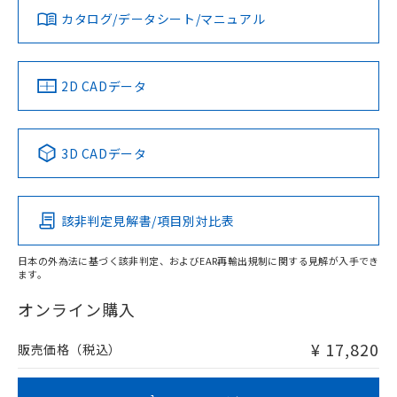
タイムチャート
アルミ材
みください。
カタログ/データシート/マニュアル
対応済み
L: 10mm以上、φd: 50mm以上、D: 10mm以上、m: 4.5mm
ソフトウェアの使用条件
以上、n: 50mm以上
LR型式承認
DNV型式承認
BV型式承認
KR型式承
（イギリス
（ノルウェー
（フランス
（韓国
金属埋め込み
船舶規格）
船舶規格）
船舶規格）
船舶規格
中国 RoHS
注意事項・凡例
2D CADデータ
No
No
No
No
中国 RoHS表
※1 ※2
3D CADデータ
この製品の規格認証/適合状況ページへ
Pb
Hg
Cd
Cr(VI)
その他の認証はこちらのページからご検索ください
鉄材
l: 0mm以上、φd: 8mm以上、D: 0mm以上、m: 4.5mm以
該非判定見解書/項目別対比表
X
O
O
O
上、n: 30mm以上
アルミ材
検出領域
日本の外為法に基づく該非判定、およびEAR再輸出規制に関する見解が入手でき
l: 10mm以上、φd: 50mm以上、D: 10mm以上、m: 4.5mm
ます。
"対応済み"や非含有の記載がされた商品であっても、流通
以上、n: 50mm以上
在庫等で未対応品が混在する可能性があります。
オンライン購入
非含有品が必要な際は、弊社営業部門もしくは販売店へお
問い合わせください。
¥ 17,820
販売価格（税込）
この製品のRoHS/REACH対応状況ページへ