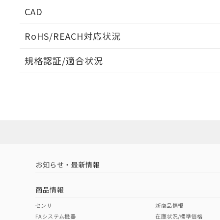
周囲金属の影響
CAD
検出物体の大きさと材質による影響
ログイン/会員登録いただくと、CADデータをダウンロ
RoHS/REACH対応状況
規格認証/適合状況
タイムチャート
A: 80mm以上、B: 60mm以上
EU RoHS
注意事項・凡例
UL認証
CSA認証
CEマーキング
ダウンロードデータをご利用いただく前に、以下を必ずお読
Yes
Yes
Yes
対応状況
対応予定月
※1
※2
鉄材
ソフトウェアの使用条件
L: 6mm以上、φd: 54mm以上、D: 6mm以上、m: 36mm以
対応済み
アルミ材
L: 12mm以上、φd: 80mm以上、D: 12mm以上、m: 36mm
LR型式承認
DNV型式承認
BV型式承認
KR
（イギリス
（ノルウェー
（フランス
（
金属埋め込み
お知らせ・最新情報
中国 RoHS
注意事項・凡例
船舶規格）
船舶規格）
船舶規格）
船
商品情報
検出領域
No
No
No
No
中国 RoHS表
※1 ※2
センサ
新商品情報
FAシステム機器
在庫状況/標準価格