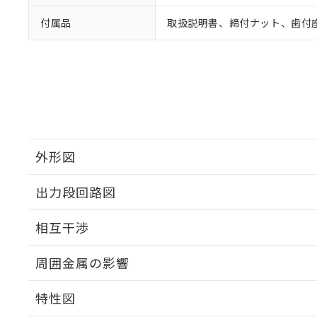
付属品
取扱説明書、締付ナット、歯付
外形図
出力段回路図
外形図
相互干渉
出力段回路図
周囲金属の影響
相互干渉
特性図