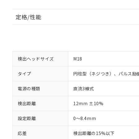
定格/性能
検出ヘッドサイズ
M18
タイプ
円柱型（ネジつき）、パルス励
電源の種類
直流3線式
検出距離
12mm ±10%
設定距離
0～8.4mm
応差
検出距離の15%以下