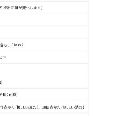
り検出距離が変化します)
%含む、Class2
W以下
2)
ド長2m時)
 RoHS指令（10物質）の非含有に対応した製品が提供可能な商品です
oHS指令（10物質）の非含有に対応した製品に切り替える予定のある
動作表示灯(橙LED/点灯)、通信表示灯(緑LED/消灯)
 RoHS指令（10物質）の非含有に非対応の商品で、対応品を出す予
 RoHS指令（10物質）の非含有の対応状況を調査中または確認中の