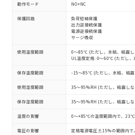
ご利用条件
非該当品：ライセ
動作モード
NO+NC
※1 中国RoHS
仕入先様の事情に
があります。
以下の条件をお読
保護回路
負荷短絡保護
「○」：最大均質
出力逆接続保護
「×」：最大均質
本サービスは
当社は、これ
*EU RoHS指令（10物
電源逆接続保護
「－」：未確認で
鉛(Pb) 1000ppm以下、
くものです。
う）を輸出ま
サージ吸収
記
説明
六価クロム(Cr(Ⅵ)) 1
当社制御機器
などの必要な
フタル酸ビス(2-エチルヘ
号
*中国RoHS10物質の基準値 
ル（DBP） 1000ppm
在庫状況およ
当社は規制貨
Pb(鉛) :1000ppm、 Hg
使用温度範囲
0～85℃ (ただし、氷結、結露し
但し、RoHS指令で産
のであり、閲
ます。
Cr(Ⅵ)(六価クロム) : 
フタル酸エステル類の４
UL温度定格: 0～60℃ (ただ
○
一定数以
DBP(フタル酸ジブチル) :
い。
当社は貴社製
DEHP(フタル酸ビス(2-エ
正式な納期状
置等に一切使
保存温度範囲
-15～85℃ (ただし、氷結、結
当社販売員に
※2 対応予定月
△
一定数に
当社は、貴社
オムロン制御
また当社は、
※2 環境保護使
在庫状況およ
部品在庫の切り替
たしません。
使用湿度範囲
35～95%RH (ただし、結露し
－
在庫なし
す。
「ｅ」：有害物質
機器販売
マイパーツ機
「10」：通常の
保存湿度範囲
35～95%RH (ただし、結露し
ている必要が
味します。
空
受注生産
お客様が当ウ
※3 非含有証明
「－」：未確認で
白
温度の影響
0～+85℃の温度範囲内で、23
が、当社の製
さい。
下記の非含有証明
※当社の共同
電圧の影響
定格電源電圧±15%の範囲内で