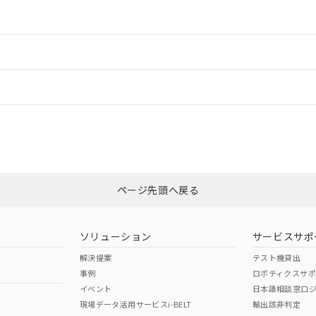
情報更新：2
ードすることができます。
情報更新：
ログイン/会員登録
CCC認証
電波法
みください。
N/A
N/A
非含有証明書
※3
上、n: 54mm以上
ページ先頭へ戻る
ダウンロードはこちら
以上、n: 80mm以上
型式承認
NK型式承認
ABS型式承認
韓国
（日本
（アメリカ
ソリューション
サービスサポ
舶規格）
船舶規格）
船舶規格）
解決提案
テスト機貸出
事例
ロボティクスサ
No
No
イベント
日本語相談窓口
現場データ活用サービスi-BELT
輸出該非判定