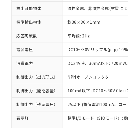
検出可能物体
磁性金属、非磁性金属(材質によ
標準検出物体
鉄36×36×1mm
応答周波数
平均値: 2Hz
電源電圧
DC10～30V リップル(p-p) 10
消費電力
DC24V時、30mA以下: 720m
制御出力（出力形式）
NPNオープンコレクタ
制御出力（開閉容量）
100mA以下 (DC10～30V Class
※1 対応状況
制御出力（残留電圧）
2V以下 (負荷電流100mA、コー
対応済み：EU
対応予定：EU R
表示灯
標準I/Oモード（SIOモード）: 
対応予定なし：EU
調査・確認中：EU