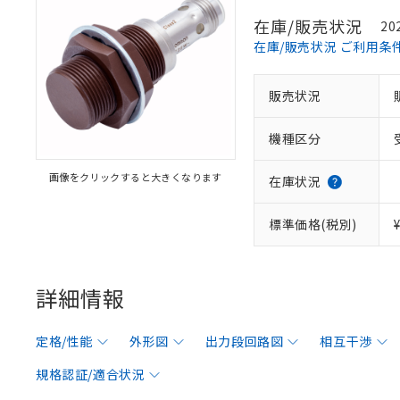
在庫/販売状況
20
在庫/販売状況 ご利用条
販売状況
機種区分
画像をクリックすると大きくなります
在庫状況
標準価格(税別)
詳細情報
定格/性能
外形図
出力段回路図
相互干渉
規格認証/適合状況