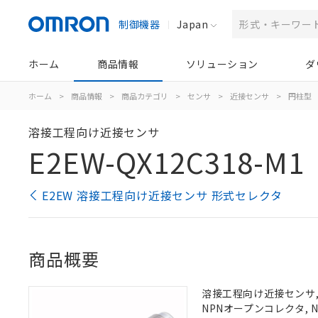
制御機器
Japan
ホーム
商品情報
ソリューション
ダ
ホーム
>
商品情報
>
商品カテゴリ
>
センサ
>
近接センサ
>
円柱型
溶接工程向け近接センサ
E2EW-QX12C318-M1
E2EW 溶接工程向け近接センサ 形式セレクタ
商品概要
溶接工程向け近接センサ, 
NPNオープンコレクタ, N