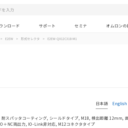
ウンロード
サポート
セミナ
オムロンの
>
E2EW
>
形式セレクタ
>
E2EW-QX12C318-M1
日本語
English
耐スパッタコーティング, シールドタイプ, M18, 検出距離 12mm, 
O＋NC両出力, IO-Link非対応, M12コネクタタイプ