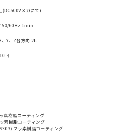
します。
10物質）の非含有証明書
明書（当社基準）
(DC500Vメガにて)
日時点で非含有を証明するもので、過去に遡って非含有を証明するも
令のフタル酸エステル類４物質の対応では、対応完了までの期間は出
0/60Hz 1min
備考欄に対応日を記載しておりました。
品への在庫切替を完了していることから、特段のことがない限り、20
 X、Y、Z各方向 2h
す。
10回
) フッ素樹脂コーティング
) フッ素樹脂コーティング
US303) フッ素樹脂コーティング