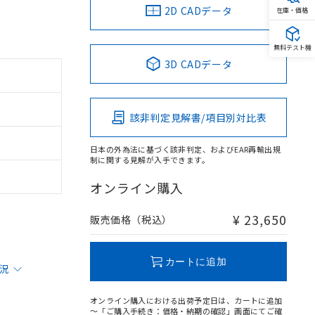
2D CADデータ
在庫・価格
無料テスト機
3D CADデータ
該非判定見解書/項目別対比表
日本の外為法に基づく該非判定、およびEAR再輸出規
制に関する見解が入手できます。
オンライン購入
¥ 23,650
販売価格（税込）
カートに追加
状況
オンライン購入における出荷予定日は、カートに追加
～「ご購入手続き：価格・納期の確認」画面にてご確