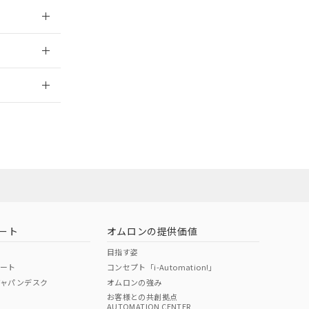
026/05/21
2026/7/29
ート
オムロンの提供価値
目指す姿
ポート
コンセプト「i-Automation!」
ジャパンデスク
オムロンの強み
お客様との共創拠点
AUTOMATION CENTER