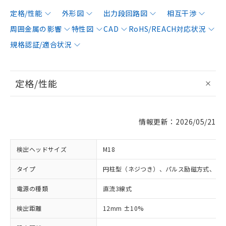
定格/性能
外形図
出力段回路図
相互干渉
周囲金属の影響
特性図
CAD
RoHS/REACH対応状況
規格認証/適合状況
定格/性能
情報更新：2026/05/21
検出ヘッドサイズ
M18
タイプ
円柱型（ネジつき）、パルス励磁方式、シ
電源の種類
直流3線式
検出距離
12mm ±10%