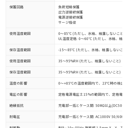
※1 対応状況
保護回路
負荷短絡保護
出力逆接続保護
電源逆接続保護
対応済み：EU RoHS指令（10物質）の
サージ吸収
非含有に対応した製品が提供可能な商品で
す。
使用温度範囲
0～85℃ (ただし、氷結、結露しないこと)
対応予定：EU RoHS指令（10物質）の非含
UL温度定格: 0～60℃ (ただし、氷結、結露
ご利用条件
有に対応した製品に切り替える予定のある
商品です。
保存温度範囲
-15～85℃ (ただし、氷結、結露しないこと
対応予定なし：EU RoHS指令（10物質）の
以下の条件をお読みいただき、同意のうえ
非含有に非対応の商品で、対応品を出す予
使用湿度範囲
35～95%RH (ただし、結露しないこと)
ご利用ください。
定はありません。
調査・確認中：EU RoHS指令（10物質）の
保存湿度範囲
35～95%RH (ただし、結露しないこと)
本サービスは、当社制御機器事業取扱
※1 中国RoHS○×表
非含有の対応状況を調査中または確認中の
商品の当社在庫状況および標準価格
温度の影響
0～+85℃の温度範囲内で、23℃時の検出距
商品です。
(税抜)を提供させていただくもので
「○」：最大均質材料含有率が中国RoHSの
非該当品：ライセンス料など無形物で、有
す。
電圧の影響
定格電源電圧±15%の範囲内で、定格電源電
基準値以下であることを示します。
害物質有無と関係のない商品です。
当社制御機器事業取扱商品の中には、
「×」：最大均質材料含有率が中国RoHSの
仕入先様の事情により、非含有部品として
本サービスの対象外となる商品もある
絶縁抵抗
充電部一括とケース間: 50MΩ以上(DC500V
基準値を超えていることを示します。
いたものが、含有品と判明した場合などや
当社は、これら貴社製品のうち、外国
ことをご了承ください。
「－」：未確認です。当社販売部門へお問
むを得ず変更することがあります。
為替および外国貿易法に定める商品
耐電圧
在庫状況および標準価格照会結果は、
充電部一括とケース間: AC1000V 50/60Hz 
い合わせください。
（以下｢規制貨物等」という）を輸出
記載している更新日時点での社内デー
*EU RoHS指令（10物質）：
または国外への提供する場合は、日本
耐振動
耐久: 10～55Hz 複振幅 1.5mm X、Y、Z各