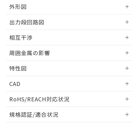
とができます。
合意する
キャンセル
引・商談に必要な範囲で利用すること
外形図
をご了承ください。
EU RoHS指令（10物質）の非含有証明書
情報更新：2026/05/21
※当社の共同利用者とは、
"個人情報
出力段回路図
51物質の非含有証明書（当社基準）
の共同利用に関して"
の「1.共同利
※本証明書は発行日時点で非含有を証明す
用者の範囲」に記載されている法人を
外形図
情報更新：2026/05/21
るもので、過去に遡って非含有を証明する
相互干渉
指します。
ものではありません。
出力段回路図
また、RoHS指令のフタル酸エステル類４
情報更新：2026/05/21
周囲金属の影響
物質の対応では、対応完了までの期間は出
荷製品に未対応品が混在することから備考
相互干渉
情報更新：2026/05/21
特性図
欄に対応日を記載しておりました。
既に当社にて対応品への在庫切替を完了
周囲金属の影響
情報更新：2026/05/21
していることから、特段のことがない限
CAD
り、2022年1月12日より割愛しておりま
検出物体の大きさと材質による影響
す。
ログイン/会員登録いただくと、CADデータをダウンロー
RoHS/REACH対応状況
ドすることができます。
情報更新：2026/7/29
A: 80mm以上、B: 60mm以上
規格認証/適合状況
タイムチャート
ログイン/会員登録
EU RoHS
注意事項・凡例
UL認証
CSA認証
CEマーキング
鉄材