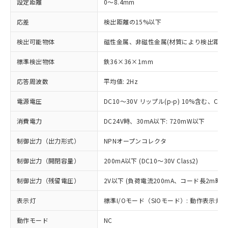
設定距離
0～8.4mm
応差
検出距離の15%以下
検出可能物体
磁性金属、非磁性金属(材質により検出距離
標準検出物体
鉄36×36×1mm
応答周波数
平均値: 2Hz
電源電圧
DC10～30V リップル(p-p) 10%含む、Clas
消費電力
DC24V時、30mA以下: 720mW以下
制御出力（出力形式）
NPNオープンコレクタ
制御出力（開閉容量）
200mA以下 (DC10～30V Class2)
制御出力（残留電圧）
2V以下 (負荷電流200mA、コード長2m時)
表示灯
標準I/Oモード（SIOモード）: 動作表示灯(橙
動作モード
NC