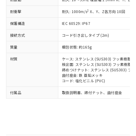
記
タに基づき作成されるものであり、閲
説明
鉛(Pb) 1000ppm以下、 水銀(Hg) 1000ppm以下、 カド
*中国RoHS10物質の基準値 (GB/T26572)：
国政府の輸出許可(または役務取引許
号
覧された時点での実際の在庫および標
ミウム(Cd) 100ppm以下、
Pb(鉛) :1000ppm、 Hg(水銀) : 1000ppm、 Cd(カドミウ
2
耐衝撃
可)を取得するなどの必要な手続きを
耐久: 1000m/s
X、Y、Z各方向 10回
六価クロム(Cr(Ⅵ)) 1000ppm以下、ポリ臭化ビフェニル
ム) : 100ppm、
準価格とは異なる場合があることをご
類(PBB) 1000ppm以下、ポリ臭化ジフェニルエーテル類
Cr(Ⅵ)(六価クロム) : 1000ppm、 PBBs(ポリ臭化ビフェ
とります。
了承ください。
(PBDE) 1000ppm以下、フタル酸ビス(2-エチルヘキシ
○
一定数以上の在庫あり
ニル類) : 1000ppm、 PBDEs(ポリ臭化ジフェニルエーテ
保護構造
IEC 60529: IP67
当社は規制貨物を破棄する場合は、完
ル) (DEHP)(別名：DOP) 1000ppm以下、フタル酸ブチ
正式な納期状況および標準価格はお客
ル類) : 1000ppm、
ルベンジル（BBP） 1000ppm以下、フタル酸ジブチル
全に破砕するなど、違法に輸出されな
DBP(フタル酸ジブチル) : 1000ppm、 DIBP(フタル酸ジ
様のお取引先、またはお客様担当のオ
（DBP） 1000ppm以下、フタル酸ジイソブチル
接続方式
コード引き出しタイプ (2m)
イソブチル) : 1000ppm、 BBP(フタル酸ブチルベンジ
△
一定数には満たないが在庫あり
いよう必要な手段を講じます。
ムロン制御機器販売店・当社販売員に
(DIBP) 1000ppm以下
ル) : 1000ppm、
当社は貴社製品を、核兵器、ミサイ
但し、RoHS指令で産業用監視および制御機器に対する
DEHP(フタル酸ビス(2-エチルヘキシル)) : 1000ppm
ご相談ください。
質量
梱包状態: 約165g
適用除外項目は除く。
ル、化学兵器、生物兵器またはその他
－
在庫なし(最新の在庫状況につ
オムロン制御機器販売店や当社販売拠
フタル酸エステル類の４物質については閾値を超える意
武器並びにこれらの製造装置等に一切
いては、お客様のお取引先、ま
図的な使用がないことを確認しています。
点は「
販売ネットワーク
」をご確認
材質
ケース: ステンレス (SUS303) フッ素樹脂
※2 環境保護使用期限
使用いたしません。
たはお客様担当のオムロン制御
ください。
検出面: ステンレス (SUS303) フッ素樹脂
当社は、貴社製品を第三者に販売する
機器販売店・当社販売員にご確
締めつけナット: ステンレス (SUS303) 
在庫状況および標準価格結果を当社の
※2 対応予定月
「ｅ」：有害物質（10物質）のすべてが基
場合は、上記1、2および3の内容を当
歯付座金: 鉄 亜鉛メッキ
認ください)
事前の承諾なく第三者に漏洩または開
準値以下であることを示します。
コード: 塩化ビニル (PVC)
該第三者に通知します。また当社は、
示しないようお願いします。
部品在庫の切り替え状況などにより、予定
「10」：通常の使用状況下において有害物
販売先および販売に係わる関係者が違
マイパーツ機能（部品リスト作成サー
空
受注生産機種、また在庫状況の
付属品
取扱説明書、締付ナット、歯付座金
月が前後することがあります。
質が外部に漏えいし、環境に深刻な影響を
法に輸出するおそれがある場合は、取
ビス）をご利用いただくには、I-Web
白
情報を公開していない機種
及ぼさない年数を意味します。
り引きをいたしません。
メンバーズにご登録されている必要が
「－」：未確認です。当社販売部門へお問
あります。
い合わせください。
お客様が当ウェブサイト上で当社にご
※3 非含有証明書ダウンロード
登録された部品リストについて、当社
および当社の共同利用者が、当社の製
下記の非含有証明書をダウンロードするこ
品・サービスに関するお客様との取