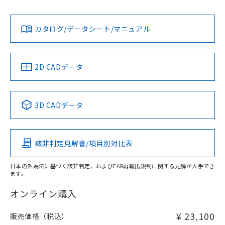
L: 6mm以上、φd: 54mm以上、D: 6mm以上、m: 36mm以
Yes
Yes
Yes
対応状況
対応予定月
※1
※2
上、n: 54mm以上
ダウンロードデータをご利用いただく前に、以下を必ずお読
アルミ材
みください。
カタログ/データシート/マニュアル
対応済み
L: 12mm以上、φd: 80mm以上、D: 12mm以上、m: 36mm
ソフトウェアの使用条件
以上、n: 80mm以上
LR型式承認
DNV型式承認
BV型式承認
KR型式承
（イギリス
（ノルウェー
（フランス
（韓国
金属埋め込み
船舶規格）
船舶規格）
船舶規格）
船舶規格
中国 RoHS
注意事項・凡例
2D CADデータ
No
No
No
No
検出領域
中国 RoHS表
※1 ※2
3D CADデータ
この製品の規格認証/適合状況ページへ
Pb
Hg
Cd
Cr(VI)
その他の認証はこちらのページからご検索ください
鉄材
l: 6mm以上、φd: 54mm以上、D: 6mm以上、m: 36mm以
該非判定見解書/項目別対比表
X
O
O
O
上、n: 54mm以上
アルミ材
日本の外為法に基づく該非判定、およびEAR再輸出規制に関する見解が入手でき
l: 12mm以上、φd: 80mm以上、D: 12mm以上、m: 36mm
ます。
"対応済み"や非含有の記載がされた商品であっても、流通
以上、n: 80mm以上
在庫等で未対応品が混在する可能性があります。
オンライン購入
非含有品が必要な際は、弊社営業部門もしくは販売店へお
問い合わせください。
¥ 23,100
販売価格（税込）