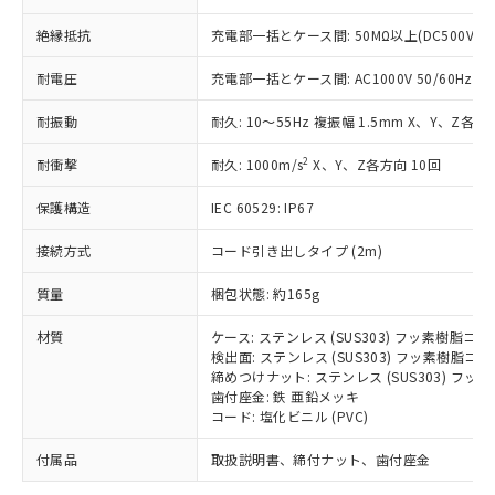
「－」：未確認です。当社販売部門へお問
むを得ず変更することがあります。
為替および外国貿易法に定める商品
在庫状況および標準価格照会結果は、
い合わせください。
（以下｢規制貨物等」という）を輸出
絶縁抵抗
充電部一括とケース間: 50MΩ以上(DC500Vメ
記載している更新日時点での社内デー
*EU RoHS指令（10物質）：
または国外への提供する場合は、日本
記
タに基づき作成されるものであり、閲
説明
鉛(Pb) 1000ppm以下、 水銀(Hg) 1000ppm以下、 カド
*中国RoHS10物質の基準値 (GB/T26572)：
耐電圧
充電部一括とケース間: AC1000V 50/60Hz 1m
国政府の輸出許可(または役務取引許
号
覧された時点での実際の在庫および標
ミウム(Cd) 100ppm以下、
Pb(鉛) :1000ppm、 Hg(水銀) : 1000ppm、 Cd(カドミウ
可)を取得するなどの必要な手続きを
六価クロム(Cr(Ⅵ)) 1000ppm以下、ポリ臭化ビフェニル
ム) : 100ppm、
準価格とは異なる場合があることをご
類(PBB) 1000ppm以下、ポリ臭化ジフェニルエーテル類
耐振動
耐久: 10～55Hz 複振幅 1.5mm X、Y、Z各方向
Cr(Ⅵ)(六価クロム) : 1000ppm、 PBBs(ポリ臭化ビフェ
とります。
了承ください。
(PBDE) 1000ppm以下、フタル酸ビス(2-エチルヘキシ
○
一定数以上の在庫あり
ニル類) : 1000ppm、 PBDEs(ポリ臭化ジフェニルエーテ
当社は規制貨物を破棄する場合は、完
ル) (DEHP)(別名：DOP) 1000ppm以下、フタル酸ブチ
正式な納期状況および標準価格はお客
ル類) : 1000ppm、
2
耐衝撃
耐久: 1000m/s
X、Y、Z各方向 10回
ルベンジル（BBP） 1000ppm以下、フタル酸ジブチル
全に破砕するなど、違法に輸出されな
DBP(フタル酸ジブチル) : 1000ppm、 DIBP(フタル酸ジ
様のお取引先、またはお客様担当のオ
（DBP） 1000ppm以下、フタル酸ジイソブチル
イソブチル) : 1000ppm、 BBP(フタル酸ブチルベンジ
△
一定数には満たないが在庫あり
いよう必要な手段を講じます。
ムロン制御機器販売店・当社販売員に
(DIBP) 1000ppm以下
ル) : 1000ppm、
保護構造
IEC 60529: IP67
当社は貴社製品を、核兵器、ミサイ
但し、RoHS指令で産業用監視および制御機器に対する
DEHP(フタル酸ビス(2-エチルヘキシル)) : 1000ppm
ご相談ください。
適用除外項目は除く。
ル、化学兵器、生物兵器またはその他
－
在庫なし(最新の在庫状況につ
オムロン制御機器販売店や当社販売拠
接続方式
コード引き出しタイプ (2m)
フタル酸エステル類の４物質については閾値を超える意
武器並びにこれらの製造装置等に一切
いては、お客様のお取引先、ま
図的な使用がないことを確認しています。
点は「
販売ネットワーク
」をご確認
※2 環境保護使用期限
使用いたしません。
たはお客様担当のオムロン制御
質量
梱包状態: 約165g
ください。
当社は、貴社製品を第三者に販売する
機器販売店・当社販売員にご確
在庫状況および標準価格結果を当社の
※2 対応予定月
「ｅ」：有害物質（10物質）のすべてが基
場合は、上記1、2および3の内容を当
材質
ケース: ステンレス (SUS303) フッ素樹脂コ
認ください)
事前の承諾なく第三者に漏洩または開
準値以下であることを示します。
検出面: ステンレス (SUS303) フッ素樹脂コ
該第三者に通知します。また当社は、
示しないようお願いします。
締めつけナット: ステンレス (SUS303) フ
部品在庫の切り替え状況などにより、予定
「10」：通常の使用状況下において有害物
販売先および販売に係わる関係者が違
マイパーツ機能（部品リスト作成サー
空
受注生産機種、また在庫状況の
歯付座金: 鉄 亜鉛メッキ
月が前後することがあります。
質が外部に漏えいし、環境に深刻な影響を
法に輸出するおそれがある場合は、取
ビス）をご利用いただくには、I-Web
白
情報を公開していない機種
コード: 塩化ビニル (PVC)
及ぼさない年数を意味します。
り引きをいたしません。
メンバーズにご登録されている必要が
「－」：未確認です。当社販売部門へお問
あります。
付属品
取扱説明書、締付ナット、歯付座金
い合わせください。
お客様が当ウェブサイト上で当社にご