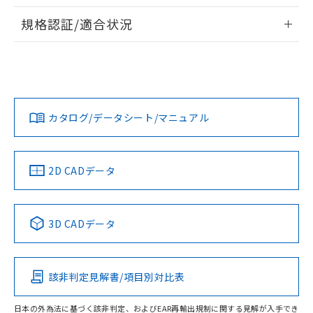
情報更新：2026/7/29
A: 80mm以上、B: 60mm以上
規格認証/適合状況
タイムチャート
ログイン/会員登録
EU RoHS
注意事項・凡例
UL認証
CSA認証
CEマーキング
鉄材
L: 6mm以上、φd: 54mm以上、D: 6mm以上、m: 36mm以
Yes
Yes
Yes
対応状況
対応予定月
※1
※2
上、n: 54mm以上
ダウンロードデータをご利用いただく前に、以下を必ずお読
アルミ材
みください。
カタログ/データシート/マニュアル
対応済み
L: 12mm以上、φd: 80mm以上、D: 12mm以上、m: 36mm
ソフトウェアの使用条件
以上、n: 80mm以上
LR型式承認
DNV型式承認
BV型式承認
KR型式承
（イギリス
（ノルウェー
（フランス
（韓国
金属埋め込み
船舶規格）
船舶規格）
船舶規格）
船舶規格
中国 RoHS
注意事項・凡例
2D CADデータ
No
No
No
No
検出領域
中国 RoHS表
※1 ※2
3D CADデータ
この製品の規格認証/適合状況ページへ
Pb
Hg
Cd
Cr(VI)
その他の認証はこちらのページからご検索ください
鉄材
l: 6mm以上、φd: 54mm以上、D: 6mm以上、m: 36mm以
該非判定見解書/項目別対比表
X
O
O
O
上、n: 54mm以上
アルミ材
日本の外為法に基づく該非判定、およびEAR再輸出規制に関する見解が入手でき