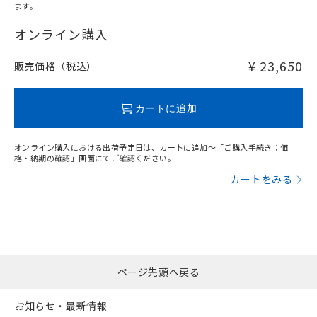
l: 12mm以上、φd: 80mm以上、D: 12mm以上、m: 36mm
ます。
"対応済み"や非含有の記載がされた商品であっても、流通
以上、n: 80mm以上
在庫等で未対応品が混在する可能性があります。
オンライン購入
非含有品が必要な際は、弊社営業部門もしくは販売店へお
問い合わせください。
¥ 23,650
販売価格（税込）
この製品のRoHS/REACH対応状況ページへ
カートに追加
オンライン購入における出荷予定日は、カートに追加～「ご購入手続き：価
格・納期の確認」画面にてご確認ください。
カートをみる
ページ先頭へ戻る
お知らせ・最新情報