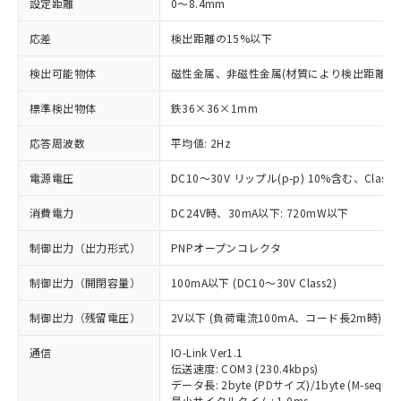
設定距離
0～8.4mm
応差
検出距離の15%以下
検出可能物体
磁性金属、非磁性金属(材質により検出距離が
標準検出物体
鉄36×36×1mm
応答周波数
平均値: 2Hz
電源電圧
DC10～30V リップル(p-p) 10%含む、Class2
消費電力
DC24V時、30mA以下: 720mW以下
制御出力（出力形式）
PNPオープンコレクタ
制御出力（開閉容量）
100mA以下 (DC10～30V Class2)
制御出力（残留電圧）
2V以下 (負荷電流100mA、コード長2m時)
通信
IO-Link Ver1.1
伝送速度: COM3 (230.4kbps)
データ長: 2byte (PDサイズ)/1byte (M-sequen
最小サイクルタイム: 1.0ms