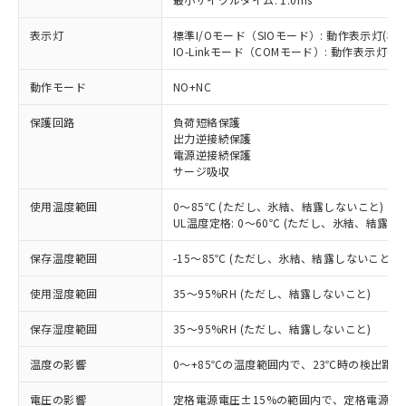
表示灯
標準I/Oモード（SIOモード）: 動作表示灯(橙L
IO-Linkモード（COMモード）: 動作表示灯(橙L
※1 対応状況
動作モード
NO+NC
対応済み：EU RoHS指令（10物質）の
保護回路
負荷短絡保護
非含有に対応した製品が提供可能な商品で
出力逆接続保護
す。
電源逆接続保護
対応予定：EU RoHS指令（10物質）の非含
サージ吸収
ご利用条件
有に対応した製品に切り替える予定のある
商品です。
使用温度範囲
0～85℃ (ただし、氷結、結露しないこと)
対応予定なし：EU RoHS指令（10物質）の
UL温度定格: 0～60℃ (ただし、氷結、結露し
以下の条件をお読みいただき、同意のうえ
非含有に非対応の商品で、対応品を出す予
ご利用ください。
保存温度範囲
-15～85℃ (ただし、氷結、結露しないこと)
定はありません。
調査・確認中：EU RoHS指令（10物質）の
本サービスは、当社制御機器事業取扱
※1 中国RoHS○×表
使用湿度範囲
35～95%RH (ただし、結露しないこと)
非含有の対応状況を調査中または確認中の
商品の当社在庫状況および標準価格
商品です。
(税抜)を提供させていただくもので
保存湿度範囲
35～95%RH (ただし、結露しないこと)
「○」：最大均質材料含有率が中国RoHSの
非該当品：ライセンス料など無形物で、有
す。
基準値以下であることを示します。
害物質有無と関係のない商品です。
当社制御機器事業取扱商品の中には、
温度の影響
0～+85℃の温度範囲内で、23℃時の検出距離
「×」：最大均質材料含有率が中国RoHSの
仕入先様の事情により、非含有部品として
本サービスの対象外となる商品もある
基準値を超えていることを示します。
いたものが、含有品と判明した場合などや
当社は、これら貴社製品のうち、外国
電圧の影響
定格電源電圧±15%の範囲内で、定格電源電圧
ことをご了承ください。