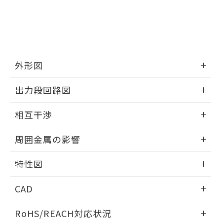
※3 非含有証明書ダウンロード
登録された部品リストについて、当社
および当社の共同利用者が、当社の製
下記の非含有証明書をダウンロードするこ
品・サービスに関するお客様との取
とができます。
合意する
キャンセル
引・商談に必要な範囲で利用すること
をご了承ください。
EU RoHS指令（10物質）の非含有証明書
※当社の共同利用者とは、
"個人情報
51物質の非含有証明書（当社基準）
外形図
の共同利用に関して"
の「1.共同利
※本証明書は発行日時点で非含有を証明す
用者の範囲」に記載されている法人を
情報更新：2026/05/21
るもので、過去に遡って非含有を証明する
指します。
出力段回路図
ものではありません。
また、RoHS指令のフタル酸エステル類４
外形図
情報更新：2026/05/21
相互干渉
物質の対応では、対応完了までの期間は出
荷製品に未対応品が混在することから備考
出力段回路図
情報更新：2026/05/21
欄に対応日を記載しておりました。
周囲金属の影響
既に当社にて対応品への在庫切替を完了
相互干渉
していることから、特段のことがない限
情報更新：2026/05/21
特性図
り、2022年1月12日より割愛しておりま
す。
周囲金属の影響
情報更新：2026/05/21
CAD
検出物体の大きさと材質による影響
ログイン/会員登録いただくと、CADデータをダウンロー
RoHS/REACH対応状況
ドすることができます。