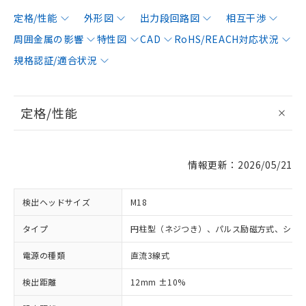
定格/性能
外形図
出力段回路図
相互干渉
周囲金属の影響
特性図
CAD
RoHS/REACH対応状況
規格認証/適合状況
定格/性能
情報更新：2026/05/21
検出ヘッドサイズ
M18
タイプ
円柱型（ネジつき）、パルス励磁方式、シー
電源の種類
直流3線式
検出距離
12mm ±10%