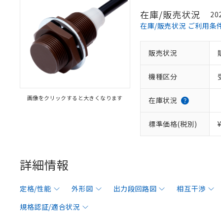
在庫/販売状況
20
在庫/販売状況 ご利用条
販売状況
機種区分
画像をクリックすると大きくなります
在庫状況
標準価格(税別)
詳細情報
定格/性能
外形図
出力段回路図
相互干渉
規格認証/適合状況