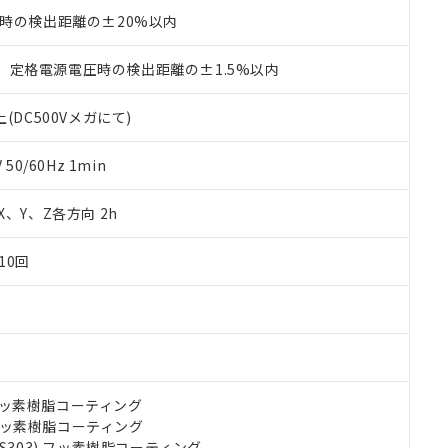
利用者とは、
"個人情報の共同利用に関して"
の「1.共同利用者の
℃時の検出距離の±20%以内
します。
10物質）の非含有証明書
明書（当社基準）
、定格電源電圧時の検出距離の±1.5%以内
日時点で非含有を証明するもので、過去に遡って非含有を証明するも
令のフタル酸エステル類４物質の対応では、対応完了までの期間は出
(DC500Vメガにて)
備考欄に対応日を記載しておりました。
品への在庫切替を完了していることから、特段のことがない限り、20
す。
0/60Hz 1min
 X、Y、Z各方向 2h
10回
) フッ素樹脂コーティング
) フッ素樹脂コーティング
US303) フッ素樹脂コーティング