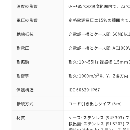
※当社の共同
温度の影響
0～+85℃の温度範囲内で、23
いる法人を指
EU RoHS指令（
51物質の非含有証
電圧の影響
定格電源電圧±15%の範囲内で
※本証明書は発行
また、RoHS指
絶縁抵抗
充電部一括とケース間: 50MΩ以上
混在することから
既に当社にて対応
り割愛しておりま
耐電圧
充電部一括とケース間: AC1000V 5
耐振動
耐久: 10～55Hz 複振幅 1.5mm
2
耐衝撃
耐久: 1000m/s
X、Y、Z各方向 
保護構造
IEC 60529: IP67
接続方式
コード引き出しタイプ (5m)
材質
ケース: ステンレス (SUS303
検出面: ステンレス (SUS303
締めつけナット: ステンレス (S