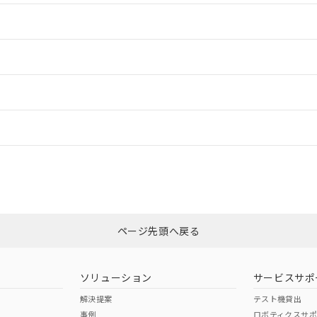
情報更新：2
情報更新：2
ードすることができます。
情報更新：
ログイン/会員登録
CCC認証
電波法
みください。
N/A
N/A
非含有証明書
※3
上、n: 54mm以上
ページ先頭へ戻る
ダウンロードはこちら
以上、n: 80mm以上
型式承認
NK型式承認
ABS型式承認
韓国
（日本
（アメリカ
ソリューション
サービスサポ
舶規格）
船舶規格）
船舶規格）
解決提案
テスト機貸出
事例
ロボティクスサ