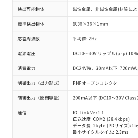
検出可能物体
磁性金属、非磁性金属(材質によ
標準検出物体
鉄36×36×1mm
応答周波数
平均値: 2Hz
電源電圧
DC10～30V リップル(p-p) 10
消費電力
DC24V時、30mA以下: 720m
制御出力（出力形式）
PNPオープンコレクタ
制御出力（開閉容量）
200mA以下 (DC10～30V Class
※1 対応状況
通信
IO-Link Ver1.1
伝送速度: COM2 (38.4kbps)
対応済み：EU
データ長: 2byte (PDサイズ)/1byt
対応予定：EU R
最小サイクルタイム: 2.3ms
対応予定なし：EU