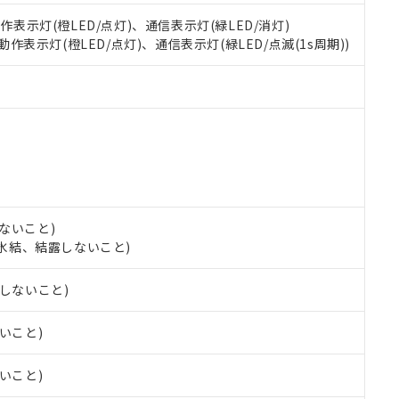
 RoHS指令（10物質）の非含有の対応状況を調査中または確認中の
動作表示灯(橙LED/点灯)、通信表示灯(緑LED/消灯)
ンス料など無形物で、有害物質有無と関係のない商品です。
 動作表示灯(橙LED/点灯)、通信表示灯(緑LED/点滅(1s周期))
○×表
より、非含有部品としていたものが、含有品と判明した場合などやむ
みいただき、同意のうえご利用ください。
材料含有率が中国RoHSの基準値以下であることを示します。
材料含有率が中国RoHSの基準値を超えていることを示します。
、当社制御機器事業取扱商品の当社在庫状況および標準価格(税抜)
ら貴社製品のうち、外国為替および外国貿易法に定める商品（以下｢
質）：
す。当社販売部門へお問い合わせください。
 水銀(Hg) 1000ppm以下、 カドミウム(Cd) 100ppm以下、
たは国外への提供する場合は、日本国政府の輸出許可(または役務取
000ppm以下、ポリ臭化ビフェニル類(PBB) 1000ppm以下、ポリ臭化ジフェニルエーテル類(P
事業取扱商品の中には、本サービスの対象外となる商品もあること
手続きをとります。
キシル) (DEHP)(別名：DOP) 1000ppm以下、フタル酸ブチルベンジル（BBP） 100
(GB/T26572)：
以下、フタル酸ジイソブチル (DIBP) 1000ppm以下
び標準価格照会結果は、記載している更新日時点での社内データに
物を破棄する場合は、完全に破砕するなど、違法に輸出されないよ
(水銀) : 1000ppm、 Cd(カドミウム) : 100ppm、
業用監視および制御機器に対する適用除外項目は除く。
覧された時点での実際の在庫および標準価格とは異なる場合がある
1000ppm、 PBBs(ポリ臭化ビフェニル類) : 1000ppm、 PBDEs(ポリ臭化ジフェニルエーテル類
物質については閾値を超える意図的な使用がないことを確認しています。
上の在庫あり
 1000ppm、 DIBP(フタル酸ジイソブチル) : 1000ppm、 BBP(フタル酸ブチルベンジル) :
品を、核兵器、ミサイル、化学兵器、生物兵器またはその他武器並
チルヘキシル)) : 1000ppm
況および標準価格はお客様のお取引先、またはお客様担当のオムロ
用いたしません。
ないこと)
ご相談ください。
は満たないが在庫あり
製品を第三者に販売する場合は、上記1、2および3の内容を当該第
し、氷結、結露しないこと)
機器販売店や当社販売拠点は「
販売ネットワーク
」をご確認くだ
販売先および販売に係わる関係者が違法に輸出するおそれがある場
用期限
び標準価格結果を当社の事前の承諾なく第三者に漏洩または開示し
え状況などにより、予定月が前後することがあります。
(最新の在庫状況については、お客様のお取引先、またはお客様担当
露しないこと)
（10物質）のすべてが基準値以下であることを示します。
店・当社販売員にご確認ください)
能（部品リスト作成サービス）をご利用いただくには、I-Webメン
使用状況下において有害物質が外部に漏えいし、環境に深刻な影響を
ないこと)
あります。
機種、また在庫状況の情報を公開していない機種
ェブサイト上で当社にご登録された部品リストについて、当社およ
書ダウンロード
す。当社販売部門へお問い合わせください。
品・サービスに関するお客様との取引・商談に必要な範囲で利用す
ないこと)
合意する
キャンセル
書をダウンロードすることができます。