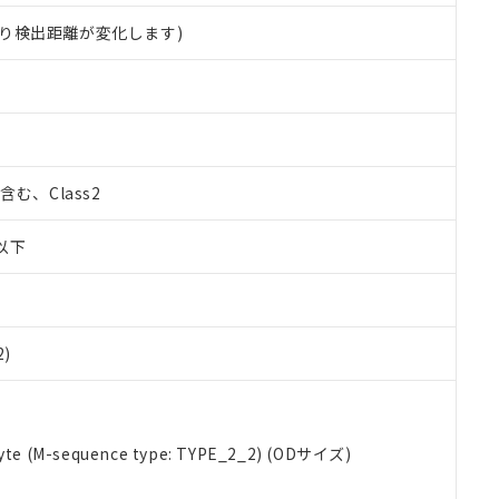
り検出距離が変化します)
%含む、Class2
W以下
2)
 RoHS指令（10物質）の非含有に対応した製品が提供可能な商品です
e (M-sequence type: TYPE_2_2) (ODサイズ)
oHS指令（10物質）の非含有に対応した製品に切り替える予定のある
 RoHS指令（10物質）の非含有に非対応の商品で、対応品を出す予