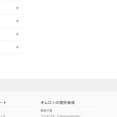
026/05/21
026/05/21
2026/7/29
ート
オムロンの提供価値
目指す姿
ポート
コンセプト「i-Automation!」