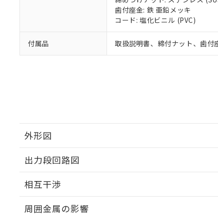
歯付座金: 鉄 亜鉛メッキ
コード: 塩化ビニル (PVC)
付属品
取扱説明書、締付ナット、歯付
外形図
出力段回路図
外形図
相互干渉
出力段回路図
周囲金属の影響