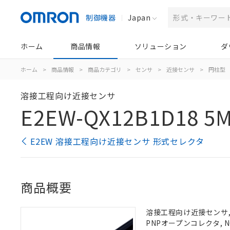
制御機器
Japan
ホーム
商品情報
ソリューション
ダ
ホーム
>
商品情報
>
商品カテゴリ
>
センサ
>
近接センサ
>
円柱型
溶接工程向け近接センサ
E2EW-QX12B1D18 5
E2EW 溶接工程向け近接センサ 形式セレクタ
商品概要
溶接工程向け近接センサ, 
PNPオープンコレクタ, NO