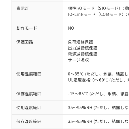
調査・確認中：EU
ご利用条件
表示灯
標準I/Oモード（SIOモード）: 
非該当品：ライセ
IO-Linkモード（COMモード）:
※1 中国RoHS
仕入先様の事情に
があります。
以下の条件をお読
「○」：最大均質
動作モード
NO
「×」：最大均質
本サービスは
当社は、これ
*EU RoHS指令（10物
「－」：未確認で
鉛(Pb) 1000ppm以下、
保護回路
負荷短絡保護
くものです。
う）を輸出ま
記
説明
六価クロム(Cr(Ⅵ)) 1
出力逆接続保護
当社制御機器
などの必要な
フタル酸ビス(2-エチルヘ
号
*中国RoHS10物質の基準値 
ル（DBP） 1000ppm
電源逆接続保護
在庫状況およ
当社は規制貨
Pb(鉛) :1000ppm、 Hg
但し、RoHS指令で産
サージ吸収
のであり、閲
ます。
Cr(Ⅵ)(六価クロム) : 
フタル酸エステル類の４
○
一定数以
DBP(フタル酸ジブチル) :
い。
当社は貴社製
DEHP(フタル酸ビス(2-エ
正式な納期状
置等に一切使
使用温度範囲
0～85℃ (ただし、氷結、結露し
当社販売員に
※2 対応予定月
△
一定数に
当社は、貴社
UL温度定格: 0～60℃ (ただ
オムロン制御
また当社は、
※2 環境保護使
在庫状況およ
部品在庫の切り替
たしません。
－
在庫なし
保存温度範囲
-15～85℃ (ただし、氷結、結
す。
「ｅ」：有害物質
機器販売
マイパーツ機
「10」：通常の
使用湿度範囲
35～95%RH (ただし、結露し
ている必要が
味します。
空
受注生産
お客様が当ウ
※3 非含有証明
「－」：未確認で
白
が、当社の製
保存湿度範囲
35～95%RH (ただし、結露し
さい。
下記の非含有証明