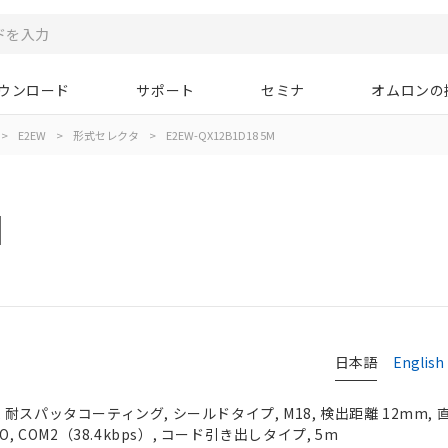
ウンロード
サポート
セミナ
オムロンの
>
E2EW
>
形式セレクタ
>
E2EW-QX12B1D18 5M
M
日本語
English
耐スパッタコーティング, シールドタイプ, M18, 検出距離 12mm, 
, COM2（38.4kbps）, コード引き出しタイプ, 5m