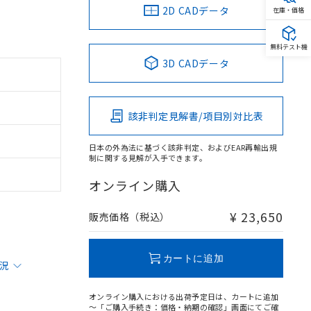
2D CADデータ
在庫・価格
無料テスト機
3D CADデータ
該非判定見解書/項目別対比表
日本の外為法に基づく該非判定、およびEAR再輸出規
制に関する見解が入手できます。
オンライン購入
¥ 23,650
販売価格（税込）
カートに追加
状況
オンライン購入における出荷予定日は、カートに追加
～「ご購入手続き：価格・納期の確認」画面にてご確