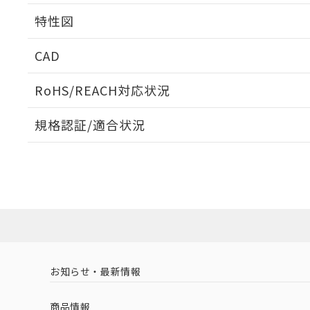
相互干渉
特性図
周囲金属の影響
CAD
検出物体の大きさと材質による影響
ログイン/会員登録いただくと、CADデータをダウンロ
RoHS/REACH対応状況
規格認証/適合状況
A: 80mm以上、B: 60mm以上
EU RoHS
注意事項・凡例
UL認証
CSA認証
CEマーキング
ダウンロードデータをご利用いただく前に、以下を必ずお読
Yes
Yes
Yes
対応状況
対応予定月
※1
※2
鉄材
ソフトウェアの使用条件
タイムチャート
L: 6mm以上、φd: 54mm以上、D: 6mm以上、m: 36mm以
対応済み
アルミ材
L: 12mm以上、φd: 80mm以上、D: 12mm以上、m: 36mm
LR型式承認
DNV型式承認
BV型式承認
KR
（イギリス
（ノルウェー
（フランス
（
金属埋め込み
お知らせ・最新情報
中国 RoHS
注意事項・凡例
船舶規格）
船舶規格）
船舶規格）
船
商品情報
検出領域