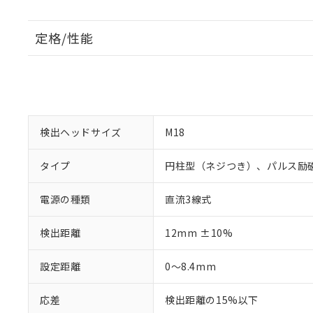
定格/性能
検出ヘッドサイズ
M18
タイプ
円柱型（ネジつき）、パルス励
電源の種類
直流3線式
検出距離
12mm ±10%
設定距離
0～8.4mm
応差
検出距離の15%以下