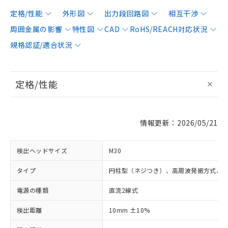
定格/性能
外形図
出力段回路図
相互干渉
周囲金属の影響
特性図
CAD
RoHS/REACH対応状況
規格認証/適合状況
定格/性能
情報更新：2026/05/21
検出ヘッドサイズ
M30
タイプ
円柱型（ネジつき）、高周波発振方式、
電源の種類
直流2線式
検出距離
10mm ±10%