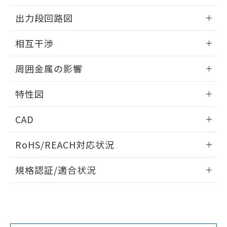
をご了承ください。
情報更新：2026/05/21
出力段回路図
EU RoHS指令（10物質）の非含有証明書
※当社の共同利用者とは、
"個人情報
51物質の非含有証明書（当社基準）
の共同利用に関して"
の「1.共同利
外形図
情報更新：2026/05/21
※本証明書は発行日時点で非含有を証明す
相互干渉
用者の範囲」に記載されている法人を
るもので、過去に遡って非含有を証明する
指します。
出力段回路図
ものではありません。
情報更新：2026/05/21
周囲金属の影響
また、RoHS指令のフタル酸エステル類４
物質の対応では、対応完了までの期間は出
相互干渉
情報更新：2026/05/21
荷製品に未対応品が混在することから備考
特性図
欄に対応日を記載しておりました。
周囲金属の影響
情報更新：2026/05/21
既に当社にて対応品への在庫切替を完了
CAD
していることから、特段のことがない限
り、2022年1月12日より割愛しておりま
検出物体の大きさと材質による影響
ログイン/会員登録いただくと、CADデータをダウンロー
RoHS/REACH対応状況
す。
ドすることができます。
情報更新：2026/7/29
A: 110mm以上、B: 100mm以上
規格認証/適合状況
ログイン/会員登録
EU RoHS
注意事項・凡例
UL認証
CSA認証
CEマーキング
鉄材
L: 0mm以上、φd: 30mm以上、D: 0mm以上、m: 40mm以
Yes
Yes
Yes
対応状況
対応予定月
※1
※2
上、n: 100mm以上
ダウンロードデータをご利用いただく前に、以下を必ずお読
タイムチャート