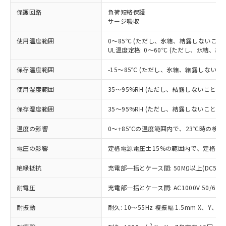
※1 対応状況
保護回路
負荷短絡保護
サージ吸収
対応済み：EU RoHS指令（10物質）の
非含有に対応した製品が提供可能な商品で
使用温度範囲
0～85℃ (ただし、氷結、結露しないこと)
す。
UL温度定格: 0～60℃ (ただし、氷結、結
対応予定：EU RoHS指令（10物質）の非含
ご利用条件
有に対応した製品に切り替える予定のある
保存温度範囲
-15～85℃ (ただし、氷結、結露しないこ
商品です。
対応予定なし：EU RoHS指令（10物質）の
使用湿度範囲
35～95%RH (ただし、結露しないこと)
以下の条件をお読みいただき、同意のうえ
非含有に非対応の商品で、対応品を出す予
ご利用ください。
定はありません。
保存湿度範囲
35～95%RH (ただし、結露しないこと)
調査・確認中：EU RoHS指令（10物質）の
本サービスは、当社制御機器事業取扱
※1 中国RoHS○×表
非含有の対応状況を調査中または確認中の
温度の影響
0～+85℃の温度範囲内で、23℃時の検出
商品の当社在庫状況および標準価格
商品です。
(税抜)を提供させていただくもので
「○」：最大均質材料含有率が中国RoHSの
電圧の影響
定格電源電圧±15%の範囲内で、定格電源
非該当品：ライセンス料など無形物で、有
す。
基準値以下であることを示します。
害物質有無と関係のない商品です。
当社制御機器事業取扱商品の中には、
絶縁抵抗
充電部一括とケース間: 50MΩ以上(DC500
「×」：最大均質材料含有率が中国RoHSの
仕入先様の事情により、非含有部品として
本サービスの対象外となる商品もある
基準値を超えていることを示します。
いたものが、含有品と判明した場合などや
当社は、これら貴社製品のうち、外国
ことをご了承ください。
耐電圧
充電部一括とケース間: AC1000V 50/60Hz
「－」：未確認です。当社販売部門へお問
むを得ず変更することがあります。
為替および外国貿易法に定める商品
在庫状況および標準価格照会結果は、
い合わせください。
（以下｢規制貨物等」という）を輸出
耐振動
記載している更新日時点での社内デー
耐久: 10～55Hz 複振幅 1.5mm X、Y、Z
*EU RoHS指令（10物質）：
または国外への提供する場合は、日本
記
タに基づき作成されるものであり、閲
説明
鉛(Pb) 1000ppm以下、 水銀(Hg) 1000ppm以下、 カド
*中国RoHS10物質の基準値 (GB/T26572)：
2