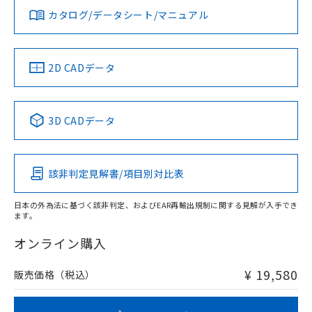
アルミ材
みください。
カタログ/データシート/マニュアル
対応済み
L: 16mm以上、φd: 120mm以上、D: 16mm以上、m:
ソフトウェアの使用条件
40mm以上、n: 120mm以上
LR型式承認
DNV型式承認
BV型式承認
KR型式承
（イギリス
（ノルウェー
（フランス
（韓国
金属埋め込み
船舶規格）
船舶規格）
船舶規格）
船舶規格
中国 RoHS
注意事項・凡例
2D CADデータ
No
No
No
No
検出領域
中国 RoHS表
※1 ※2
3D CADデータ
この製品の規格認証/適合状況ページへ
Pb
Hg
Cd
Cr(VI)
その他の認証はこちらのページからご検索ください
鉄材
l: 0mm以上、φd: 30mm以上、D: 0mm以上、m: 40mm以
該非判定見解書/項目別対比表
X
O
O
O
上、n: 100mm以上
アルミ材
日本の外為法に基づく該非判定、およびEAR再輸出規制に関する見解が入手でき
l: 16mm以上、φd: 120mm以上、D: 16mm以上、m: 40mm
ます。
"対応済み"や非含有の記載がされた商品であっても、流通
以上、n: 120mm以上
在庫等で未対応品が混在する可能性があります。
オンライン購入
非含有品が必要な際は、弊社営業部門もしくは販売店へお
問い合わせください。
¥ 19,580
販売価格（税込）
この製品のRoHS/REACH対応状況ページへ