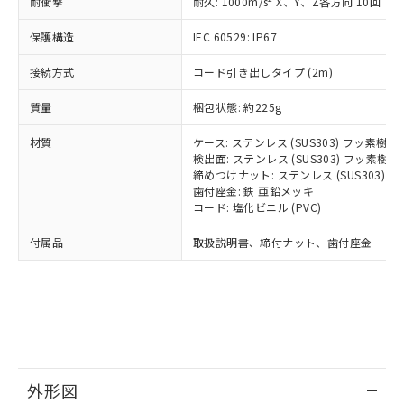
国政府の輸出許可(または役務取引許
耐衝撃
耐久: 1000m/s
X、Y、Z各方向 10回
号
覧された時点での実際の在庫および標
ミウム(Cd) 100ppm以下、
Pb(鉛) :1000ppm、 Hg(水銀) : 1000ppm、 Cd(カドミウ
可)を取得するなどの必要な手続きを
六価クロム(Cr(Ⅵ)) 1000ppm以下、ポリ臭化ビフェニル
ム) : 100ppm、
準価格とは異なる場合があることをご
類(PBB) 1000ppm以下、ポリ臭化ジフェニルエーテル類
Cr(Ⅵ)(六価クロム) : 1000ppm、 PBBs(ポリ臭化ビフェ
保護構造
とります。
IEC 60529: IP67
了承ください。
(PBDE) 1000ppm以下、フタル酸ビス(2-エチルヘキシ
○
一定数以上の在庫あり
ニル類) : 1000ppm、 PBDEs(ポリ臭化ジフェニルエーテ
当社は規制貨物を破棄する場合は、完
ル) (DEHP)(別名：DOP) 1000ppm以下、フタル酸ブチ
正式な納期状況および標準価格はお客
ル類) : 1000ppm、
接続方式
コード引き出しタイプ (2m)
ルベンジル（BBP） 1000ppm以下、フタル酸ジブチル
全に破砕するなど、違法に輸出されな
DBP(フタル酸ジブチル) : 1000ppm、 DIBP(フタル酸ジ
様のお取引先、またはお客様担当のオ
（DBP） 1000ppm以下、フタル酸ジイソブチル
イソブチル) : 1000ppm、 BBP(フタル酸ブチルベンジ
△
一定数には満たないが在庫あり
いよう必要な手段を講じます。
ムロン制御機器販売店・当社販売員に
(DIBP) 1000ppm以下
ル) : 1000ppm、
質量
梱包状態: 約225g
当社は貴社製品を、核兵器、ミサイ
但し、RoHS指令で産業用監視および制御機器に対する
DEHP(フタル酸ビス(2-エチルヘキシル)) : 1000ppm
ご相談ください。
適用除外項目は除く。
ル、化学兵器、生物兵器またはその他
－
在庫なし(最新の在庫状況につ
オムロン制御機器販売店や当社販売拠
フタル酸エステル類の４物質については閾値を超える意
材質
ケース: ステンレス (SUS303) フッ素樹
武器並びにこれらの製造装置等に一切
いては、お客様のお取引先、ま
図的な使用がないことを確認しています。
点は「
販売ネットワーク
」をご確認
検出面: ステンレス (SUS303) フッ素
※2 環境保護使用期限
使用いたしません。
たはお客様担当のオムロン制御
ください。
締めつけナット: ステンレス (SUS303)
当社は、貴社製品を第三者に販売する
機器販売店・当社販売員にご確
歯付座金: 鉄 亜鉛メッキ
在庫状況および標準価格結果を当社の
※2 対応予定月
「ｅ」：有害物質（10物質）のすべてが基
場合は、上記1、2および3の内容を当
コード: 塩化ビニル (PVC)
認ください)
事前の承諾なく第三者に漏洩または開
準値以下であることを示します。
該第三者に通知します。また当社は、
示しないようお願いします。
付属品
部品在庫の切り替え状況などにより、予定
「10」：通常の使用状況下において有害物
取扱説明書、締付ナット、歯付座金
販売先および販売に係わる関係者が違
マイパーツ機能（部品リスト作成サー
空
受注生産機種、また在庫状況の
月が前後することがあります。
質が外部に漏えいし、環境に深刻な影響を
法に輸出するおそれがある場合は、取
ビス）をご利用いただくには、I-Web
白
情報を公開していない機種
及ぼさない年数を意味します。
り引きをいたしません。
メンバーズにご登録されている必要が
「－」：未確認です。当社販売部門へお問
あります。
い合わせください。
お客様が当ウェブサイト上で当社にご
※3 非含有証明書ダウンロード
登録された部品リストについて、当社
および当社の共同利用者が、当社の製
下記の非含有証明書をダウンロードするこ
品・サービスに関するお客様との取
外形図
とができます。
合意する
キャンセル
引・商談に必要な範囲で利用すること