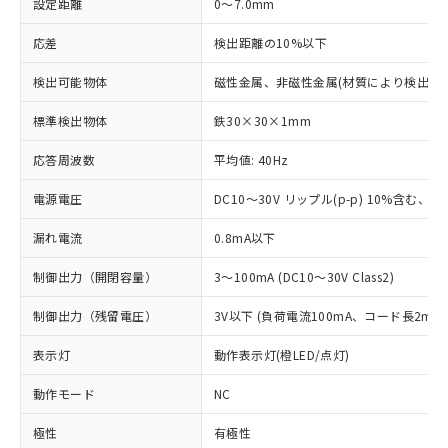
設定距離
0～7.0mm
応差
検出距離の10%以下
検出可能物体
磁性金属、非磁性金属(材質により検出距
標準検出物体
鉄30×30×1mm
応答周波数
平均値: 40Hz
電源電圧
DC10～30V リップル(p-p) 10%含む、Cla
漏れ電流
0.8mA以下
制御出力（開閉容量）
3～100mA (DC10～30V Class2)
制御出力（残留電圧）
3V以下 (負荷電流100mA、コード長2m時
表示灯
動作表示灯(橙LED/点灯)
動作モード
NC
極性
有極性