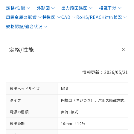
定格/性能
外形図
出力段回路図
相互干渉
周囲金属の影響
特性図
CAD
RoHS/REACH対応状況
規格認証/適合状況
定格/性能
情報更新：2026/05/21
検出ヘッドサイズ
M18
タイプ
円柱型（ネジつき）、パルス励磁方式、シ
電源の種類
直流3線式
検出距離
10mm ±10%