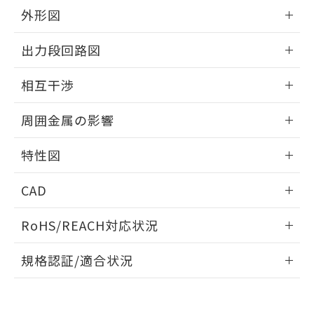
とができます。
合意する
キャンセル
引・商談に必要な範囲で利用すること
外形図
をご了承ください。
EU RoHS指令（10物質）の非含有証明書
情報更新：2026/05/21
※当社の共同利用者とは、
"個人情報
出力段回路図
51物質の非含有証明書（当社基準）
の共同利用に関して"
の「1.共同利
※本証明書は発行日時点で非含有を証明す
用者の範囲」に記載されている法人を
外形図
情報更新：2026/05/21
るもので、過去に遡って非含有を証明する
相互干渉
指します。
ものではありません。
出力段回路図
また、RoHS指令のフタル酸エステル類４
情報更新：2026/05/21
周囲金属の影響
物質の対応では、対応完了までの期間は出
荷製品に未対応品が混在することから備考
相互干渉
情報更新：2026/05/21
特性図
欄に対応日を記載しておりました。
既に当社にて対応品への在庫切替を完了
周囲金属の影響
情報更新：2026/05/21
していることから、特段のことがない限
CAD
り、2022年1月12日より割愛しておりま
検出物体の大きさと材質による影響
す。
ログイン/会員登録いただくと、CADデータをダウンロー
RoHS/REACH対応状況
ドすることができます。
情報更新：2026/7/29
A: 80mm以上、B: 60mm以上
規格認証/適合状況
タイムチャート
ログイン/会員登録
EU RoHS
注意事項・凡例
UL認証
CSA認証
CEマーキング
鉄材