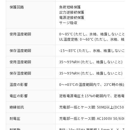
※1 対応状況
保護回路
負荷短絡保護
出力逆接続保護
電源逆接続保護
対応済み：EU RoHS指令（10物質）の
サージ吸収
非含有に対応した製品が提供可能な商品で
す。
使用温度範囲
0～85℃ (ただし、氷結、結露しないこと)
対応予定：EU RoHS指令（10物質）の非含
UL温度定格: 0～60℃ (ただし、氷結、結露
ご利用条件
有に対応した製品に切り替える予定のある
商品です。
保存温度範囲
-15～85℃ (ただし、氷結、結露しないこと
対応予定なし：EU RoHS指令（10物質）の
以下の条件をお読みいただき、同意のうえ
非含有に非対応の商品で、対応品を出す予
使用湿度範囲
35～95%RH (ただし、結露しないこと)
ご利用ください。
定はありません。
調査・確認中：EU RoHS指令（10物質）の
保存湿度範囲
35～95%RH (ただし、結露しないこと)
本サービスは、当社制御機器事業取扱
※1 中国RoHS○×表
非含有の対応状況を調査中または確認中の
商品の当社在庫状況および標準価格
温度の影響
0～+85℃の温度範囲内で、23℃時の検出距
商品です。
(税抜)を提供させていただくもので
「○」：最大均質材料含有率が中国RoHSの
非該当品：ライセンス料など無形物で、有
す。
電圧の影響
定格電源電圧±15%の範囲内で、定格電源電
基準値以下であることを示します。
害物質有無と関係のない商品です。
当社制御機器事業取扱商品の中には、
「×」：最大均質材料含有率が中国RoHSの
仕入先様の事情により、非含有部品として
本サービスの対象外となる商品もある
絶縁抵抗
充電部一括とケース間: 50MΩ以上(DC500V
基準値を超えていることを示します。
いたものが、含有品と判明した場合などや
当社は、これら貴社製品のうち、外国
ことをご了承ください。
「－」：未確認です。当社販売部門へお問
むを得ず変更することがあります。
為替および外国貿易法に定める商品
耐電圧
在庫状況および標準価格照会結果は、
充電部一括とケース間: AC1000V 50/60Hz 
い合わせください。
（以下｢規制貨物等」という）を輸出
記載している更新日時点での社内デー
*EU RoHS指令（10物質）：
または国外への提供する場合は、日本
耐振動
耐久: 10～55Hz 複振幅 1.5mm X、Y、Z各