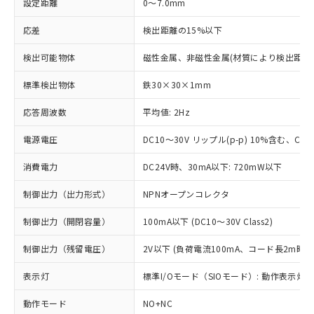
設定距離
0～7.0mm
応差
検出距離の15%以下
検出可能物体
磁性金属、非磁性金属(材質により検出距離
標準検出物体
鉄30×30×1mm
応答周波数
平均値: 2Hz
電源電圧
DC10～30V リップル(p-p) 10%含む、Clas
消費電力
DC24V時、30mA以下: 720mW以下
制御出力（出力形式）
NPNオープンコレクタ
制御出力（開閉容量）
100mA以下 (DC10～30V Class2)
制御出力（残留電圧）
2V以下 (負荷電流100mA、コード長2m時)
表示灯
標準I/Oモード（SIOモード）: 動作表示灯(橙
動作モード
NO+NC