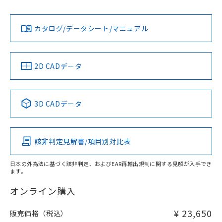
L: 2mm以上、φd: 54mm以上、D: 2mm以上、m: 30mm以
Yes
Yes
Yes
対応状況
対応予定月
※1
※2
上、n: 54mm以上
ダウンロードデータをご利用いただく前に、以下を必ずお読
アルミ材
みください。
カタログ/データシート/マニュアル
対応済み
L: 12mm以上、φd: 80mm以上、D: 12mm以上、m: 30mm
ソフトウェアの使用条件
以上、n: 80mm以上
LR型式承認
DNV型式承認
BV型式承認
KR型式承
（イギリス
（ノルウェー
（フランス
（韓国
金属埋め込み
船舶規格）
船舶規格）
船舶規格）
船舶規格
中国 RoHS
注意事項・凡例
2D CADデータ
No
No
No
No
検出領域
中国 RoHS表
※1 ※2
3D CADデータ
この製品の規格認証/適合状況ページへ
Pb
Hg
Cd
Cr(VI)
その他の認証はこちらのページからご検索ください
鉄材
l: 0mm以上、φd: 18mm以上、D: 0mm以上、m: 30mm以
該非判定見解書/項目別対比表
X
O
O
O
上、n: 54mm以上
アルミ材
日本の外為法に基づく該非判定、およびEAR再輸出規制に関する見解が入手でき
l: 12mm以上、φd: 80mm以上、D: 12mm以上、m: 30mm
ます。
"対応済み"や非含有の記載がされた商品であっても、流通
以上、n: 80mm以上
在庫等で未対応品が混在する可能性があります。
オンライン購入
非含有品が必要な際は、弊社営業部門もしくは販売店へお
問い合わせください。
¥ 23,650
販売価格（税込）