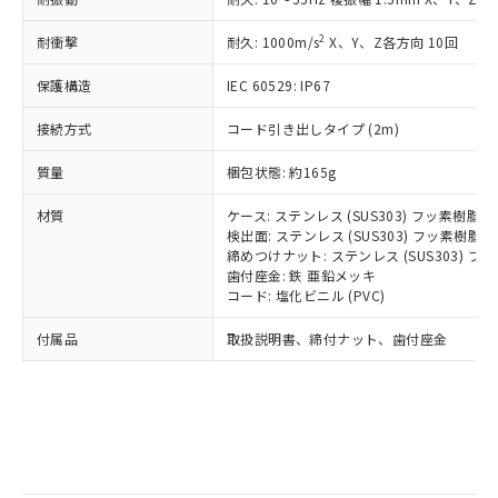
記
タに基づき作成されるものであり、閲
説明
鉛(Pb) 1000ppm以下、 水銀(Hg) 1000ppm以下、 カド
*中国RoHS10物質の基準値 (GB/T26572)：
国政府の輸出許可(または役務取引許
号
覧された時点での実際の在庫および標
ミウム(Cd) 100ppm以下、
Pb(鉛) :1000ppm、 Hg(水銀) : 1000ppm、 Cd(カドミウ
2
耐衝撃
可)を取得するなどの必要な手続きを
耐久: 1000m/s
X、Y、Z各方向 10回
六価クロム(Cr(Ⅵ)) 1000ppm以下、ポリ臭化ビフェニル
ム) : 100ppm、
準価格とは異なる場合があることをご
類(PBB) 1000ppm以下、ポリ臭化ジフェニルエーテル類
Cr(Ⅵ)(六価クロム) : 1000ppm、 PBBs(ポリ臭化ビフェ
とります。
了承ください。
(PBDE) 1000ppm以下、フタル酸ビス(2-エチルヘキシ
○
一定数以上の在庫あり
ニル類) : 1000ppm、 PBDEs(ポリ臭化ジフェニルエーテ
保護構造
IEC 60529: IP67
当社は規制貨物を破棄する場合は、完
ル) (DEHP)(別名：DOP) 1000ppm以下、フタル酸ブチ
正式な納期状況および標準価格はお客
ル類) : 1000ppm、
ルベンジル（BBP） 1000ppm以下、フタル酸ジブチル
全に破砕するなど、違法に輸出されな
DBP(フタル酸ジブチル) : 1000ppm、 DIBP(フタル酸ジ
様のお取引先、またはお客様担当のオ
（DBP） 1000ppm以下、フタル酸ジイソブチル
接続方式
コード引き出しタイプ (2m)
イソブチル) : 1000ppm、 BBP(フタル酸ブチルベンジ
△
一定数には満たないが在庫あり
いよう必要な手段を講じます。
ムロン制御機器販売店・当社販売員に
(DIBP) 1000ppm以下
ル) : 1000ppm、
当社は貴社製品を、核兵器、ミサイ
但し、RoHS指令で産業用監視および制御機器に対する
DEHP(フタル酸ビス(2-エチルヘキシル)) : 1000ppm
ご相談ください。
質量
梱包状態: 約165g
適用除外項目は除く。
ル、化学兵器、生物兵器またはその他
－
在庫なし(最新の在庫状況につ
オムロン制御機器販売店や当社販売拠
フタル酸エステル類の４物質については閾値を超える意
武器並びにこれらの製造装置等に一切
いては、お客様のお取引先、ま
図的な使用がないことを確認しています。
点は「
販売ネットワーク
」をご確認
材質
ケース: ステンレス (SUS303) フッ素樹脂
※2 環境保護使用期限
使用いたしません。
たはお客様担当のオムロン制御
ください。
検出面: ステンレス (SUS303) フッ素樹脂
当社は、貴社製品を第三者に販売する
機器販売店・当社販売員にご確
締めつけナット: ステンレス (SUS303) 
在庫状況および標準価格結果を当社の
※2 対応予定月
「ｅ」：有害物質（10物質）のすべてが基
場合は、上記1、2および3の内容を当
歯付座金: 鉄 亜鉛メッキ
認ください)
事前の承諾なく第三者に漏洩または開
準値以下であることを示します。
コード: 塩化ビニル (PVC)
該第三者に通知します。また当社は、
示しないようお願いします。
部品在庫の切り替え状況などにより、予定
「10」：通常の使用状況下において有害物
販売先および販売に係わる関係者が違
マイパーツ機能（部品リスト作成サー
空
受注生産機種、また在庫状況の
付属品
取扱説明書、締付ナット、歯付座金
月が前後することがあります。
質が外部に漏えいし、環境に深刻な影響を
法に輸出するおそれがある場合は、取
ビス）をご利用いただくには、I-Web
白
情報を公開していない機種
及ぼさない年数を意味します。
り引きをいたしません。
メンバーズにご登録されている必要が
「－」：未確認です。当社販売部門へお問
あります。
い合わせください。
お客様が当ウェブサイト上で当社にご
※3 非含有証明書ダウンロード
登録された部品リストについて、当社
および当社の共同利用者が、当社の製
下記の非含有証明書をダウンロードするこ
品・サービスに関するお客様との取