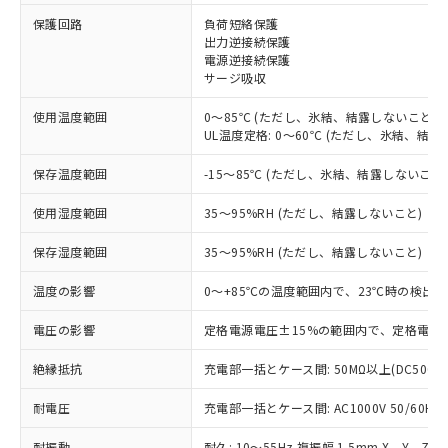
※1 対応状況
保護回路
負荷短絡保護
出力逆接続保護
対応済み：EU RoHS指令（10物質）の
電源逆接続保護
非含有に対応した製品が提供可能な商品で
サージ吸収
す。
対応予定：EU RoHS指令（10物質）の非含
使用温度範囲
0～85℃ (ただし、氷結、結露しないこと)
ご利用条件
UL温度定格: 0～60℃ (ただし、氷結、結露
有に対応した製品に切り替える予定のある
商品です。
保存温度範囲
-15～85℃ (ただし、氷結、結露しないこと
対応予定なし：EU RoHS指令（10物質）の
以下の条件をお読みいただき、同意のうえ
非含有に非対応の商品で、対応品を出す予
使用湿度範囲
35～95%RH (ただし、結露しないこと)
ご利用ください。
定はありません。
調査・確認中：EU RoHS指令（10物質）の
保存湿度範囲
本サービスは、当社制御機器事業取扱
35～95%RH (ただし、結露しないこと)
※1 中国RoHS○×表
非含有の対応状況を調査中または確認中の
商品の当社在庫状況および標準価格
商品です。
温度の影響
0～+85℃の温度範囲内で、23℃時の検出距
(税抜)を提供させていただくもので
「○」：最大均質材料含有率が中国RoHSの
非該当品：ライセンス料など無形物で、有
す。
基準値以下であることを示します。
害物質有無と関係のない商品です。
電圧の影響
定格電源電圧±15%の範囲内で、定格電源電
当社制御機器事業取扱商品の中には、
「×」：最大均質材料含有率が中国RoHSの
仕入先様の事情により、非含有部品として
本サービスの対象外となる商品もある
基準値を超えていることを示します。
いたものが、含有品と判明した場合などや
絶縁抵抗
充電部一括とケース間: 50MΩ以上(DC500V
当社は、これら貴社製品のうち、外国
ことをご了承ください。
「－」：未確認です。当社販売部門へお問
むを得ず変更することがあります。
為替および外国貿易法に定める商品
在庫状況および標準価格照会結果は、
い合わせください。
耐電圧
充電部一括とケース間: AC1000V 50/60Hz 
（以下｢規制貨物等」という）を輸出
記載している更新日時点での社内デー
*EU RoHS指令（10物質）：
または国外への提供する場合は、日本
記
タに基づき作成されるものであり、閲
説明
耐振動
耐久: 10～55Hz 複振幅 1.5mm X、Y、Z各
鉛(Pb) 1000ppm以下、 水銀(Hg) 1000ppm以下、 カド