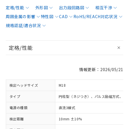
定格/性能
外形図
出力段回路図
相互干渉
周囲金属の影響
特性図
CAD
RoHS/REACH対応状況
規格認証/適合状況
定格/性能
情報更新：2026/05/21
検出ヘッドサイズ
M18
タイプ
円柱型（ネジつき）、パルス励磁方式、シ
電源の種類
直流3線式
検出距離
10mm ±10%