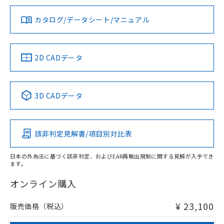
※1
※2
上、n: 54mm以上
ダウンロードデータをご利用いただく前に、以下を必ずお読
アルミ材
みください。
カタログ/データシート/マニュアル
対応済み
L: 12mm以上、φd: 80mm以上、D: 12mm以上、m: 30mm
ソフトウェアの使用条件
以上、n: 80mm以上
LR型式承認
DNV型式承認
BV型式承認
KR型式承
（イギリス
（ノルウェー
（フランス
（韓国
金属埋め込み
船舶規格）
船舶規格）
船舶規格）
船舶規格
中国 RoHS
注意事項・凡例
2D CADデータ
No
No
No
No
検出領域
中国 RoHS表
※1 ※2
3D CADデータ
この製品の規格認証/適合状況ページへ
Pb
Hg
Cd
Cr(VI)
その他の認証はこちらのページからご検索ください
鉄材
l: 0mm以上、φd: 18mm以上、D: 0mm以上、m: 30mm以
該非判定見解書/項目別対比表
X
O
O
O
上、n: 54mm以上
アルミ材
日本の外為法に基づく該非判定、およびEAR再輸出規制に関する見解が入手でき
l: 12mm以上、φd: 80mm以上、D: 12mm以上、m: 30mm
ます。
"対応済み"や非含有の記載がされた商品であっても、流通
以上、n: 80mm以上
在庫等で未対応品が混在する可能性があります。
オンライン購入
非含有品が必要な際は、弊社営業部門もしくは販売店へお
問い合わせください。
¥ 23,100
販売価格（税込）