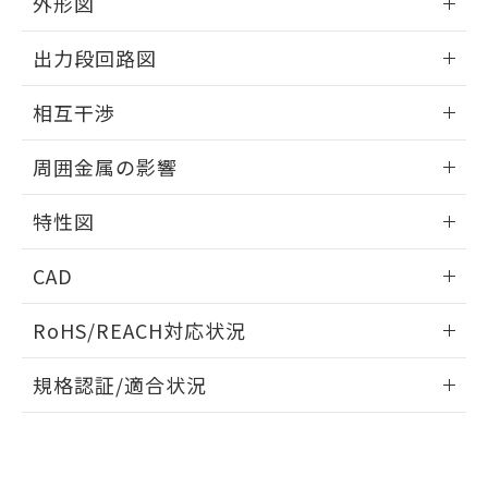
外形図
とができます。
合意する
キャンセル
引・商談に必要な範囲で利用すること
をご了承ください。
情報更新：2026/05/21
EU RoHS指令（10物質）の非含有証明書
出力段回路図
※当社の共同利用者とは、
"個人情報
51物質の非含有証明書（当社基準）
の共同利用に関して"
の「1.共同利
外形図
※本証明書は発行日時点で非含有を証明す
情報更新：2026/05/21
用者の範囲」に記載されている法人を
相互干渉
るもので、過去に遡って非含有を証明する
指します。
ものではありません。
出力段回路図
情報更新：2026/05/21
また、RoHS指令のフタル酸エステル類４
周囲金属の影響
物質の対応では、対応完了までの期間は出
相互干渉
荷製品に未対応品が混在することから備考
情報更新：2026/05/21
特性図
欄に対応日を記載しておりました。
既に当社にて対応品への在庫切替を完了
周囲金属の影響
情報更新：2026/05/21
CAD
していることから、特段のことがない限
り、2022年1月12日より割愛しておりま
検出物体の大きさと材質による影響
ログイン/会員登録いただくと、CADデータをダウンロー
す。
RoHS/REACH対応状況
ドすることができます。
情報更新：2026/7/29
A: 80mm以上、B: 60mm以上
規格認証/適合状況
タイムチャート
ログイン/会員登録
EU RoHS
注意事項・凡例
UL認証
CSA認証
CEマーキング
鉄材
L: 2mm以上、φd: 54mm以上、D: 2mm以上、m: 30mm以
Yes
Yes
Yes
対応状況
対応予定月