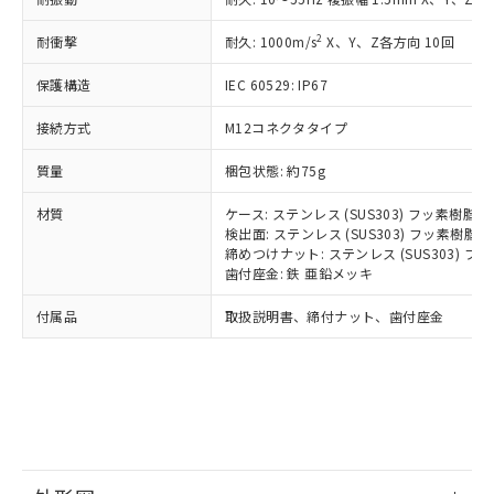
*中国RoHS10物質の基準値 (GB/T26572)：
国政府の輸出許可(または役務取引許
号
覧された時点での実際の在庫および標
ミウム(Cd) 100ppm以下、
Pb(鉛) :1000ppm、 Hg(水銀) : 1000ppm、 Cd(カドミウ
可)を取得するなどの必要な手続きを
六価クロム(Cr(Ⅵ)) 1000ppm以下、ポリ臭化ビフェニル
ム) : 100ppm、
準価格とは異なる場合があることをご
2
耐衝撃
耐久: 1000m/s
X、Y、Z各方向 10回
類(PBB) 1000ppm以下、ポリ臭化ジフェニルエーテル類
Cr(Ⅵ)(六価クロム) : 1000ppm、 PBBs(ポリ臭化ビフェ
とります。
了承ください。
(PBDE) 1000ppm以下、フタル酸ビス(2-エチルヘキシ
○
一定数以上の在庫あり
ニル類) : 1000ppm、 PBDEs(ポリ臭化ジフェニルエーテ
当社は規制貨物を破棄する場合は、完
ル) (DEHP)(別名：DOP) 1000ppm以下、フタル酸ブチ
保護構造
正式な納期状況および標準価格はお客
IEC 60529: IP67
ル類) : 1000ppm、
ルベンジル（BBP） 1000ppm以下、フタル酸ジブチル
全に破砕するなど、違法に輸出されな
DBP(フタル酸ジブチル) : 1000ppm、 DIBP(フタル酸ジ
様のお取引先、またはお客様担当のオ
（DBP） 1000ppm以下、フタル酸ジイソブチル
イソブチル) : 1000ppm、 BBP(フタル酸ブチルベンジ
△
一定数には満たないが在庫あり
いよう必要な手段を講じます。
接続方式
M12コネクタタイプ
ムロン制御機器販売店・当社販売員に
(DIBP) 1000ppm以下
ル) : 1000ppm、
当社は貴社製品を、核兵器、ミサイ
但し、RoHS指令で産業用監視および制御機器に対する
DEHP(フタル酸ビス(2-エチルヘキシル)) : 1000ppm
ご相談ください。
適用除外項目は除く。
質量
ル、化学兵器、生物兵器またはその他
梱包状態: 約75g
－
在庫なし(最新の在庫状況につ
オムロン制御機器販売店や当社販売拠
フタル酸エステル類の４物質については閾値を超える意
武器並びにこれらの製造装置等に一切
いては、お客様のお取引先、ま
図的な使用がないことを確認しています。
点は「
販売ネットワーク
」をご確認
※2 環境保護使用期限
材質
ケース: ステンレス (SUS303) フッ素樹脂
使用いたしません。
たはお客様担当のオムロン制御
ください。
検出面: ステンレス (SUS303) フッ素樹脂
当社は、貴社製品を第三者に販売する
機器販売店・当社販売員にご確
在庫状況および標準価格結果を当社の
締めつけナット: ステンレス (SUS303) 
※2 対応予定月
「ｅ」：有害物質（10物質）のすべてが基
場合は、上記1、2および3の内容を当
認ください)
事前の承諾なく第三者に漏洩または開
歯付座金: 鉄 亜鉛メッキ
準値以下であることを示します。
該第三者に通知します。また当社は、
示しないようお願いします。
部品在庫の切り替え状況などにより、予定
「10」：通常の使用状況下において有害物
販売先および販売に係わる関係者が違
付属品
マイパーツ機能（部品リスト作成サー
取扱説明書、締付ナット、歯付座金
空
受注生産機種、また在庫状況の
月が前後することがあります。
質が外部に漏えいし、環境に深刻な影響を
法に輸出するおそれがある場合は、取
ビス）をご利用いただくには、I-Web
白
情報を公開していない機種
及ぼさない年数を意味します。
り引きをいたしません。
メンバーズにご登録されている必要が
「－」：未確認です。当社販売部門へお問
あります。
い合わせください。
お客様が当ウェブサイト上で当社にご
※3 非含有証明書ダウンロード
登録された部品リストについて、当社
および当社の共同利用者が、当社の製
下記の非含有証明書をダウンロードするこ
品・サービスに関するお客様との取