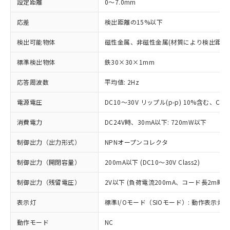
設定距離
0～7.0mm
応差
検出距離の15%以下
検出可能物体
磁性金属、非磁性金属(材質により検出距離
標準検出物体
鉄30×30×1mm
応答周波数
平均値: 2Hz
電源電圧
DC10～30V リップル(p-p) 10%含む、Clas
消費電力
DC24V時、30mA以下: 720mW以下
制御出力（出力形式）
NPNオープンコレクタ
制御出力（開閉容量）
200mA以下 (DC10～30V Class2)
制御出力（残留電圧）
2V以下 (負荷電流200mA、コード長2m時)
表示灯
標準I/Oモード（SIOモード）: 動作表示灯(橙
動作モード
NC