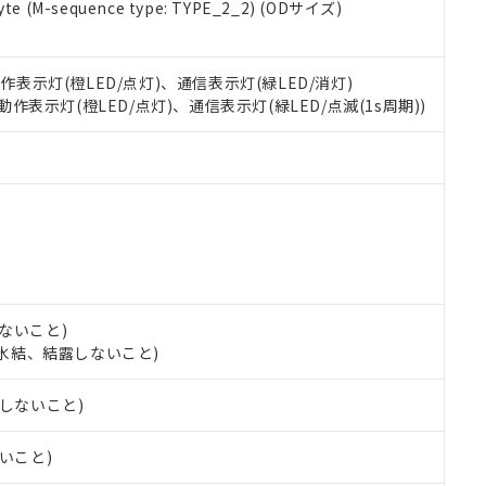
 RoHS指令（10物質）の非含有に対応した製品が提供可能な商品です
e (M-sequence type: TYPE_2_2) (ODサイズ)
oHS指令（10物質）の非含有に対応した製品に切り替える予定のある
 RoHS指令（10物質）の非含有に非対応の商品で、対応品を出す予
 RoHS指令（10物質）の非含有の対応状況を調査中または確認中の
動作表示灯(橙LED/点灯)、通信表示灯(緑LED/消灯)
ンス料など無形物で、有害物質有無と関係のない商品です。
 動作表示灯(橙LED/点灯)、通信表示灯(緑LED/点滅(1s周期))
○×表
より、非含有部品としていたものが、含有品と判明した場合などやむ
みいただき、同意のうえご利用ください。
材料含有率が中国RoHSの基準値以下であることを示します。
材料含有率が中国RoHSの基準値を超えていることを示します。
、当社制御機器事業取扱商品の当社在庫状況および標準価格(税抜)
ら貴社製品のうち、外国為替および外国貿易法に定める商品（以下｢
質）：
す。当社販売部門へお問い合わせください。
 水銀(Hg) 1000ppm以下、 カドミウム(Cd) 100ppm以下、
たは国外への提供する場合は、日本国政府の輸出許可(または役務取
000ppm以下、ポリ臭化ビフェニル類(PBB) 1000ppm以下、ポリ臭化ジフェニルエーテル類(P
事業取扱商品の中には、本サービスの対象外となる商品もあること
手続きをとります。
キシル) (DEHP)(別名：DOP) 1000ppm以下、フタル酸ブチルベンジル（BBP） 100
(GB/T26572)：
以下、フタル酸ジイソブチル (DIBP) 1000ppm以下
び標準価格照会結果は、記載している更新日時点での社内データに
物を破棄する場合は、完全に破砕するなど、違法に輸出されないよ
(水銀) : 1000ppm、 Cd(カドミウム) : 100ppm、
業用監視および制御機器に対する適用除外項目は除く。
覧された時点での実際の在庫および標準価格とは異なる場合がある
1000ppm、 PBBs(ポリ臭化ビフェニル類) : 1000ppm、 PBDEs(ポリ臭化ジフェニルエーテル類
物質については閾値を超える意図的な使用がないことを確認しています。
上の在庫あり
 1000ppm、 DIBP(フタル酸ジイソブチル) : 1000ppm、 BBP(フタル酸ブチルベンジル) :
品を、核兵器、ミサイル、化学兵器、生物兵器またはその他武器並
チルヘキシル)) : 1000ppm
況および標準価格はお客様のお取引先、またはお客様担当のオムロ
用いたしません。
ないこと)
ご相談ください。
は満たないが在庫あり
製品を第三者に販売する場合は、上記1、2および3の内容を当該第
し、氷結、結露しないこと)
機器販売店や当社販売拠点は「
販売ネットワーク
」をご確認くだ
販売先および販売に係わる関係者が違法に輸出するおそれがある場
用期限
び標準価格結果を当社の事前の承諾なく第三者に漏洩または開示し
え状況などにより、予定月が前後することがあります。
(最新の在庫状況については、お客様のお取引先、またはお客様担当
露しないこと)
（10物質）のすべてが基準値以下であることを示します。
店・当社販売員にご確認ください)
能（部品リスト作成サービス）をご利用いただくには、I-Webメン
使用状況下において有害物質が外部に漏えいし、環境に深刻な影響を
ないこと)
あります。
機種、また在庫状況の情報を公開していない機種
ェブサイト上で当社にご登録された部品リストについて、当社およ