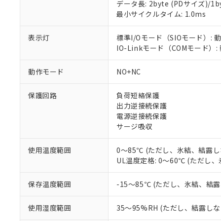
対応済み：EU
データ長: 2byte (PDサイズ)/1byt
対応予定：EU R
最小サイクルタイム: 1.0ms
対応予定なし：EU
調査・確認中：EU
ご利用条件
表示灯
標準I/Oモード（SIOモード）: 
非該当品：ライセ
IO-Linkモード（COMモード）:
※1 中国RoHS
仕入先様の事情に
があります。
以下の条件をお読
「○」：最大均質
動作モード
NO+NC
「×」：最大均質
本サービスは
当社は、これ
*EU RoHS指令（10物
「－」：未確認で
鉛(Pb) 1000ppm以下、
保護回路
負荷短絡保護
くものです。
う）を輸出ま
記
説明
六価クロム(Cr(Ⅵ)) 1
出力逆接続保護
当社制御機器
などの必要な
フタル酸ビス(2-エチルヘ
号
*中国RoHS10物質の基準値 
ル（DBP） 1000ppm
電源逆接続保護
在庫状況およ
当社は規制貨
Pb(鉛) :1000ppm、 Hg
但し、RoHS指令で産
サージ吸収
のであり、閲
ます。
Cr(Ⅵ)(六価クロム) : 
フタル酸エステル類の４
○
一定数以
DBP(フタル酸ジブチル) :
い。
当社は貴社製
DEHP(フタル酸ビス(2-エ
正式な納期状
置等に一切使
使用温度範囲
0～85℃ (ただし、氷結、結露し
当社販売員に
※2 対応予定月
△
一定数に
当社は、貴社
UL温度定格: 0～60℃ (ただ
オムロン制御
また当社は、
※2 環境保護使
在庫状況およ
部品在庫の切り替
たしません。
－
在庫なし
保存温度範囲
-15～85℃ (ただし、氷結、結
す。
「ｅ」：有害物質
機器販売
マイパーツ機
「10」：通常の
使用湿度範囲
35～95%RH (ただし、結露し
ている必要が
味します。
空
受注生産
お客様が当ウ