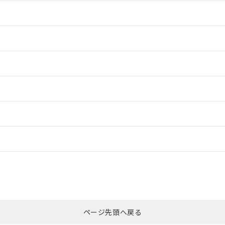
情報更新：2
情報更新：2
情報更新：2
情報更新：2
ードすることができます。
情報更新：
ログイン/会員登録
CCC認証
電波法
みください。
N/A
N/A
非含有証明書
※3
上、n: 54mm以上
ページ先頭へ戻る
ダウンロードはこちら