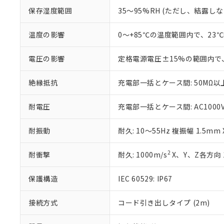
※3 非含有証明
「－」：未確認で
白
が、当社の製
保存湿度範囲
35～95%RH (ただし、結露し
さい。
下記の非含有証明
※当社の共同
温度の影響
0～+85℃の温度範囲内で、23
いる法人を指
EU RoHS指令（
51物質の非含有証
電圧の影響
定格電源電圧±15%の範囲内で
※本証明書は発行
また、RoHS指
絶縁抵抗
充電部一括とケース間: 50MΩ以上
混在することから
既に当社にて対応
り割愛しておりま
耐電圧
充電部一括とケース間: AC1000V 5
耐振動
耐久: 10～55Hz 複振幅 1.5mm
2
耐衝撃
耐久: 1000m/s
X、Y、Z各方向 
保護構造
IEC 60529: IP67
接続方式
コード引き出しタイプ (2m)