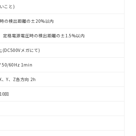
書ダウンロード
す。当社販売部門へお問い合わせください。
品・サービスに関するお客様との取引・商談に必要な範囲で利用す
ないこと)
合意する
キャンセル
書をダウンロードすることができます。
利用者とは、
"個人情報の共同利用に関して"
の「1.共同利用者の
℃時の検出距離の±20%以内
します。
10物質）の非含有証明書
明書（当社基準）
、定格電源電圧時の検出距離の±1.5%以内
日時点で非含有を証明するもので、過去に遡って非含有を証明するも
令のフタル酸エステル類４物質の対応では、対応完了までの期間は出
(DC500Vメガにて)
備考欄に対応日を記載しておりました。
品への在庫切替を完了していることから、特段のことがない限り、20
す。
0/60Hz 1min
 X、Y、Z各方向 2h
10回