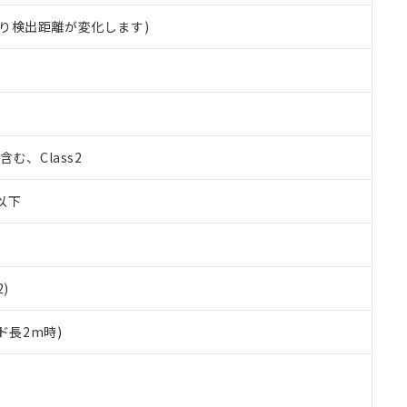
り検出距離が変化します)
%含む、Class2
W以下
2)
ド長2m時)