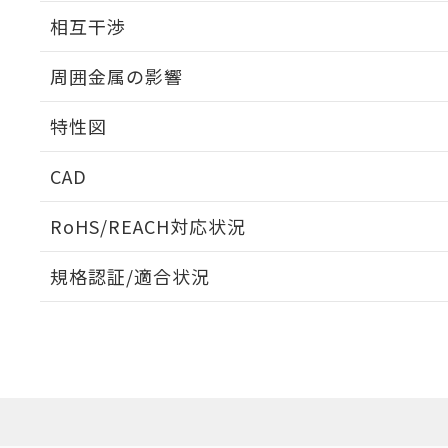
外形図
相互干渉
出力段回路図
周囲金属の影響
相互干渉
特性図
周囲金属の影響
CAD
検出物体の大きさと材質による影響
ログイン/会員登録いただくと、CADデータをダウンロ
RoHS/REACH対応状況
規格認証/適合状況
A: 80mm以上、B: 60mm以上
EU RoHS
注意事項・凡例
UL認証
CSA認証
CEマーキング
ダウンロードデータをご利用いただく前に、以下を必ずお読
Yes
Yes
Yes
対応状況
対応予定月
※1
※2
鉄材
ソフトウェアの使用条件
タイムチャート
L: 2mm以上、φd: 54mm以上、D: 2mm以上、m: 30mm以
対応済み
アルミ材