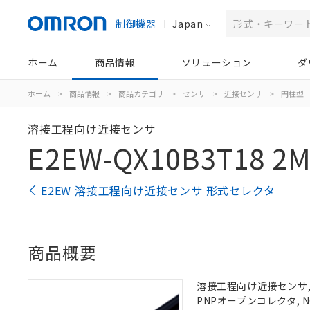
制御機器
Japan
ホーム
商品情報
ソリューション
ダ
ホーム
>
商品情報
>
商品カテゴリ
>
センサ
>
近接センサ
>
円柱型
溶接工程向け近接センサ
E2EW-QX10B3T18 2
E2EW 溶接工程向け近接センサ 形式セレクタ
商品概要
溶接工程向け近接センサ, 
PNPオープンコレクタ, NO