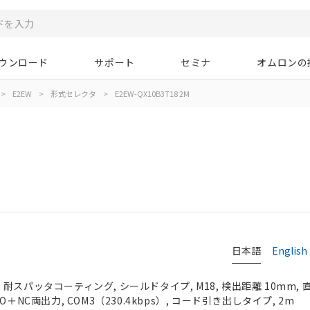
ウンロード
サポート
セミナ
オムロンの
>
E2EW
>
形式セレクタ
>
E2EW-QX10B3T18 2M
M
日本語
English
耐スパッタコーティング, シールドタイプ, M18, 検出距離 10mm, 
＋NC両出力, COM3（230.4kbps）, コード引き出しタイプ, 2m