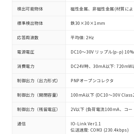
検出可能物体
磁性金属、非磁性金属(材質によ
標準検出物体
鉄30×30×1mm
応答周波数
平均値: 2Hz
電源電圧
DC10～30V リップル(p-p) 10
消費電力
DC24V時、30mA以下: 720m
制御出力（出力形式）
PNPオープンコレクタ
制御出力（開閉容量）
100mA以下 (DC10～30V Class
制御出力（残留電圧）
2V以下 (負荷電流100mA、コー
※1 対応状況
通信
IO-Link Ver1.1
伝送速度: COM3 (230.4kbps)