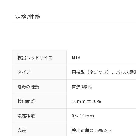
定格/性能
検出ヘッドサイズ
M18
タイプ
円柱型（ネジつき）、パルス励
電源の種類
直流3線式
検出距離
10mm ±10%
設定距離
0～7.0mm
応差
検出距離の15%以下