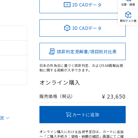
2D CADデータ
在庫・価格
無料テスト機
3D CADデータ
該非判定見解書/項目別対比表
日本の外為法に基づく該非判定、およびEAR再輸出規
制に関する見解が入手できます。
オンライン購入
¥ 23,650
販売価格（税込）
カートに追加
状況
オンライン購入における出荷予定日は、カートに追加
～「ご購入手続き：価格・納期の確認」画面にてご確