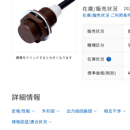
在庫/販売状況
20
在庫/販売状況 ご利用条
販売状況
機種区分
画像をクリックすると大きくなります
在庫状況
標準価格(税別)
詳細情報
定格/性能
外形図
出力段回路図
相互干渉
規格認証/適合状況