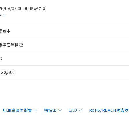
26/08/07 00:00 情報更新
件
販売中
標準在庫機種
〇
¥ 30,500
周囲金属の影響
特性図
CAD
RoHS/REACH対応