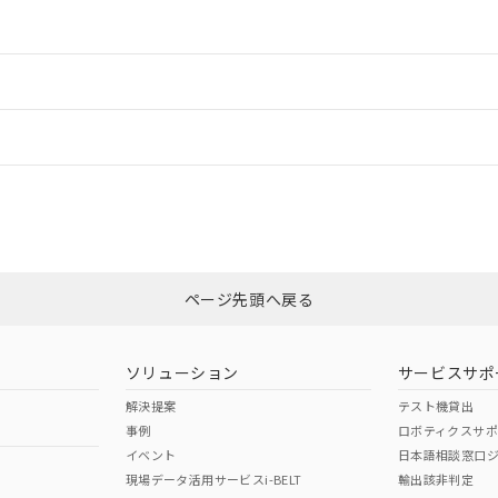
情報更新：2
ードすることができます。
情報更新：
ログイン/会員登録
CCC認証
電波法
みください。
N/A
N/A
非含有証明書
※3
、n: 27mm以上
ページ先頭へ戻る
ダウンロードはこちら
、n: 54mm以上
型式承認
NK型式承認
ABS型式承認
韓国
（日本
（アメリカ
ソリューション
サービスサポ
舶規格）
船舶規格）
船舶規格）
解決提案
テスト機貸出
事例
ロボティクスサ
No
No
イベント
日本語相談窓口
現場データ活用サービスi-BELT
輸出該非判定