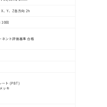
明書（当社基準）
日時点で非含有を証明するもので、過去に遡って非含有を証明するも
m X、Y、Z各方向 2h
令のフタル酸エステル類４物質の対応では、対応完了までの期間は出
備考欄に対応日を記載しておりました。
 10回
品への在庫切替を完了していることから、特段のことがない限り、20
す。
ーネント評価基準 合格
ト (PBT)
ルメッキ