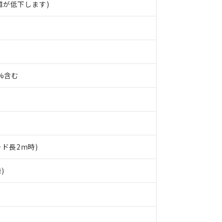
離が低下します)
0%含む
ード長2m時)
)
 RoHS指令（10物質）の非含有に対応した製品が提供可能な商品です
oHS指令（10物質）の非含有に対応した製品に切り替える予定のある
 RoHS指令（10物質）の非含有に非対応の商品で、対応品を出す予
 RoHS指令（10物質）の非含有の対応状況を調査中または確認中の