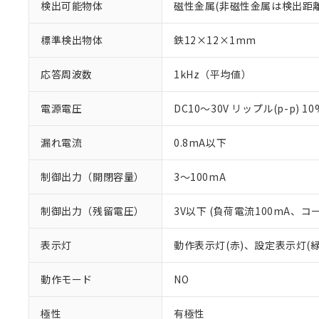
検出可能物体
磁性金属(非磁性金属は検出距
標準検出物体
鉄12×12×1mm
応答周波数
1kHz（平均値）
電源電圧
DC10～30V リップル(p-p) 1
漏れ電流
0.8mA以下
制御出力（開閉容量）
3～100mA
制御出力（残留電圧）
3V以下 (負荷電流100mA、コ
※1 対応状況
表示灯
動作表示灯(赤)、設定表示灯(緑
対応済み：EU
対応予定：EU R
動作モード
NO
対応予定なし：EU
調査・確認中：EU
ご利用条件
極性
有極性