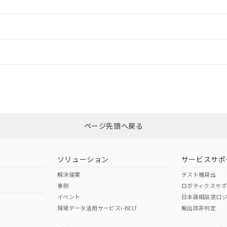
ードすることができます。
情報更新：
ログイン/会員登録
CCC認証
電波法
みください。
、n: 18mm以上
N/A
N/A
非含有証明書
※3
ページ先頭へ戻る
ダウンロードはこちら
型式承認
NK型式承認
ABS型式承認
韓国
（日本
（アメリカ
ソリューション
サービスサポ
舶規格）
船舶規格）
船舶規格）
解決提案
テスト機貸出
事例
ロボティクスサ
No
No
イベント
日本語相談窓口
現場データ活用サービスi-BELT
輸出該非判定
I)
PBBs
PBDEs
DBP