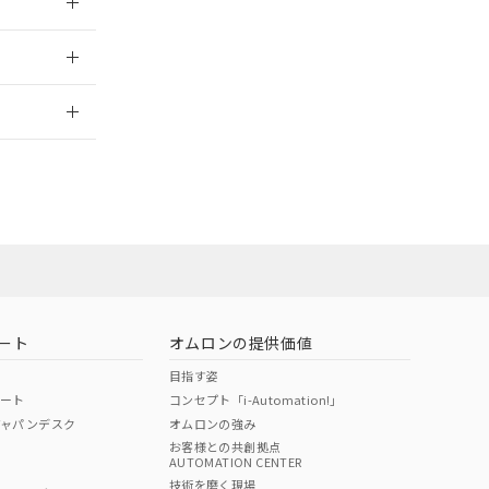
2026/7/29
ート
オムロンの提供価値
目指す姿
ポート
コンセプト「i-Automation!」
ジャパンデスク
オムロンの強み
お客様との共創拠点
AUTOMATION CENTER
DIBP
BBP
DEHP
環境保護
技術を磨く現場