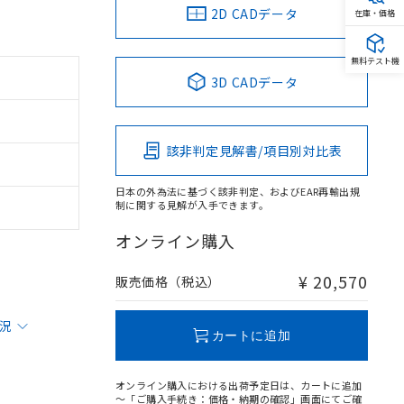
2D CADデータ
在庫・価格
無料テスト機
3D CADデータ
該非判定見解書/項目別対比表
日本の外為法に基づく該非判定、およびEAR再輸出規
制に関する見解が入手できます。
オンライン購入
¥ 20,570
販売価格（税込）
状況
カートに追加
オンライン購入における出荷予定日は、カートに追加
～「ご購入手続き：価格・納期の確認」画面にてご確