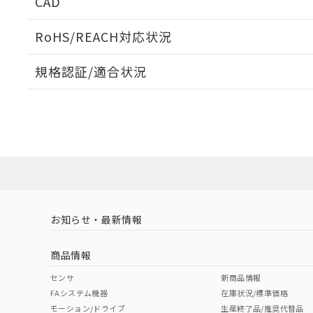
CAD
検出物体の大きさと材質による影響
ログイン/会員登録いただくと、CADデータをダウンロ
RoHS/REACH対応状況
規格認証/適合状況
A: 30mm以上、B: 20mm以上
EU RoHS
注意事項・凡例
UL認証
CSA認証
CEマーキング
ダウンロードデータをご利用いただく前に、以下を必ずお読
l: 0mm以上、φd: 12mm以上、D: 0mm以上、m: 8mm以上
No
No
Yes
対応状況
対応予定月
※1
※2
ソフトウェアの使用条件
タイムチャート
対応済み
LR型式承認
DNV型式承認
BV型式承認
KR
（イギリス
（ノルウェー
（フランス
（
お知らせ・最新情報
中国 RoHS
注意事項・凡例
船舶規格）
船舶規格）
船舶規格）
船
商品情報
No
No
No
No
中国 RoHS表
※1 ※2
センサ
新商品情報
FAシステム機器
在庫状況/標準価格
Pb
Hg
Cd
Cr(V
モーション/ドライブ
生産終了品/推奨代替品