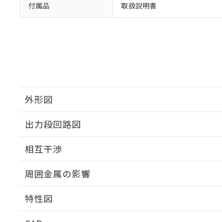
付属品
取扱説明書
外形図
出力段回路図
外形図
相互干渉
出力段回路図
周囲金属の影響
相互干渉
特性図
周囲金属の影響