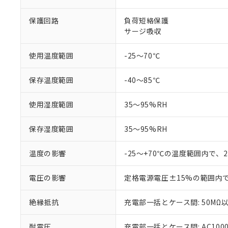
非該当品：ライセ
※1 中国RoHS
仕入先様の事情に
保護回路
負荷短絡保護
があります。
以下の条件をお読
「○」：最大均質
サージ吸収
「×」：最大均質
本サービスは
当社は、これ
*EU RoHS指令（10物
「－」：未確認で
鉛(Pb) 1000ppm以下、
くものです。
う）を輸出ま
使用温度範囲
-25～70℃
記
説明
六価クロム(Cr(Ⅵ)) 1
当社制御機器
などの必要な
フタル酸ビス(2-エチルヘ
号
*中国RoHS10物質の基準値 
ル（DBP） 1000ppm
在庫状況およ
当社は規制貨
保存温度範囲
-40～85℃
Pb(鉛) :1000ppm、 Hg
但し、RoHS指令で産
のであり、閲
ます。
Cr(Ⅵ)(六価クロム) : 
フタル酸エステル類の４
○
一定数以
DBP(フタル酸ジブチル) :
い。
当社は貴社製
DEHP(フタル酸ビス(2-エ
使用湿度範囲
35～95%RH
正式な納期状
置等に一切使
当社販売員に
※2 対応予定月
△
一定数に
当社は、貴社
保存湿度範囲
35～95%RH
オムロン制御
また当社は、
※2 環境保護使
在庫状況およ
部品在庫の切り替
たしません。
－
在庫なし
す。
温度の影響
-25～+70℃の温度範囲内で、
「ｅ」：有害物質
機器販売
マイパーツ機
「10」：通常の
ている必要が
味します。
電圧の影響
定格電源電圧±15%の範囲内
空
受注生産
お客様が当ウ
※3 非含有証明
「－」：未確認で
白
が、当社の製
絶縁抵抗
充電部一括とケース間: 50MΩ以
さい。
下記の非含有証明
※当社の共同
いる法人を指
EU RoHS指令（
耐電圧
充電部一括とケース間: AC1000V 