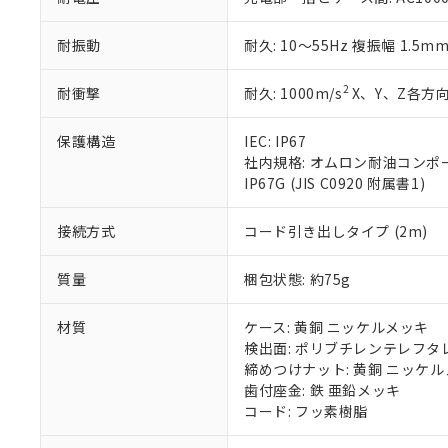
51物質の非含有証
※本証明書は発行
耐振動
耐久: 10～55Hz 複振幅 1.5m
また、RoHS指
混在することから
2
耐衝撃
耐久: 1000m/s
X、Y、Z各方向
既に当社にて対応
り割愛しておりま
保護構造
IEC: IP67
社内規格: オムロン耐油コンポ
IP67G (JIS C0920 附属書1)
接続方式
コード引き出しタイプ (2m)
質量
梱包状態: 約75g
材質
ケース: 黄銅 ニッケルメッキ
検出面: ポリブチレンテレフタレー
締めつけナット: 黄銅 ニッケ
歯付座金: 鉄 亜鉛メッキ
コード: フッ素樹脂