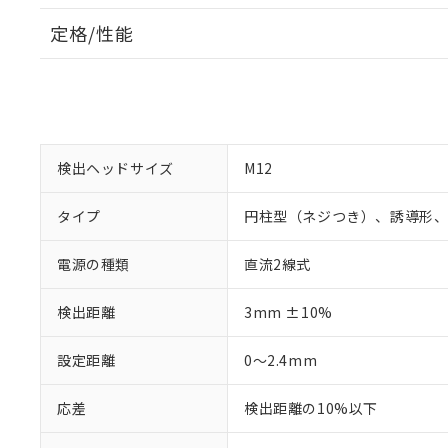
定格/性能
検出ヘッドサイズ
M12
タイプ
円柱型（ネジつき）、誘導形
電源の種類
直流2線式
検出距離
3mm ±10%
設定距離
0～2.4mm
応差
検出距離の10%以下