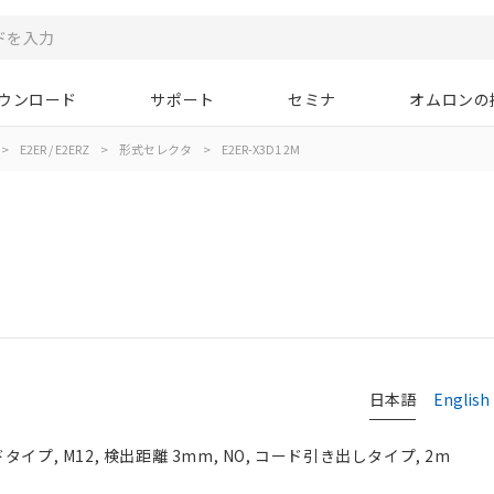
ウンロード
サポート
セミナ
オムロンの
>
E2ER / E2ERZ
>
形式セレクタ
>
E2ER-X3D1 2M
日本語
English
イプ, M12, 検出距離 3mm, NO, コード引き出しタイプ, 2m