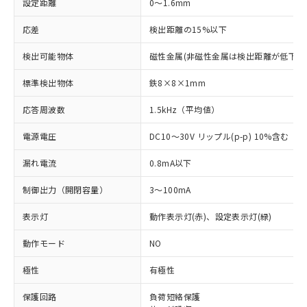
設定距離
0～1.6mm
応差
検出距離の15%以下
検出可能物体
磁性金属(非磁性金属は検出距離が低下し
標準検出物体
鉄8×8×1mm
応答周波数
1.5kHz（平均値）
電源電圧
DC10～30V リップル(p-p) 10%含む
漏れ電流
0.8mA以下
制御出力（開閉容量）
3～100mA
表示灯
動作表示灯(赤)、設定表示灯(緑)
動作モード
NO
極性
有極性
※1 対応状況
保護回路
負荷短絡保護