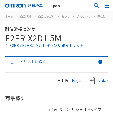
制御機器
Japan
ホーム
>
商品情報
>
商品カテゴリ
>
センサ
>
近接センサ
>
円柱型
>
耐油近接センサ
E2ER-X2D1 5M
E2ER / E2ERZ 耐油近接センサ 形式セレクタ
マイリストに追加
日本語
English
PDF出力
商品概要
耐油近接センサ, シールドタイプ,