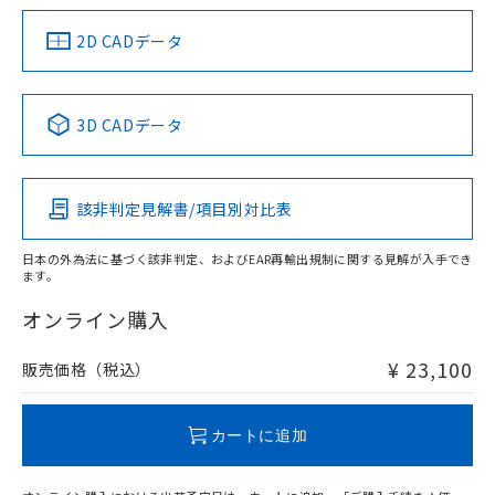
（イギリス
（ノルウェー
（フランス
（韓国
船舶規格）
船舶規格）
船舶規格）
船舶規格
中国 RoHS
注意事項・凡例
2D CADデータ
No
No
No
No
中国 RoHS表
※1 ※2
3D CADデータ
検出領域
この製品の規格認証/適合状況ページへ
Pb
Hg
Cd
Cr(VI)
その他の認証はこちらのページからご検索ください
該非判定見解書/項目別対比表
X
O
O
O
日本の外為法に基づく該非判定、およびEAR再輸出規制に関する見解が入手でき
ます。
"対応済み"や非含有の記載がされた商品であっても、流通
在庫等で未対応品が混在する可能性があります。
オンライン購入
非含有品が必要な際は、弊社営業部門もしくは販売店へお
問い合わせください。
¥ 23,100
販売価格（税込）
この製品のRoHS/REACH対応状況ページへ
カートに追加