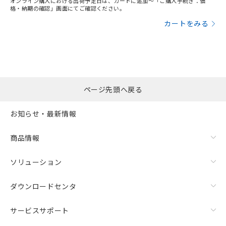
オンライン購入における出荷予定日は、カートに追加～「ご購入手続き：価
格・納期の確認」画面にてご確認ください。
漏れ電流特性
カートをみる
ページ先頭へ戻る
お知らせ・最新情報
商品情報
ソリューション
ダウンロードセンタ
残留電圧特性
サービスサポート