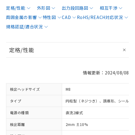
定格/性能
外形図
出力段回路図
相互干渉
周囲金属の影響
特性図
CAD
RoHS/REACH対応状況
規格認証/適合状況
定格/性能
情報更新：2024/08/08
検出ヘッドサイズ
M8
タイプ
円柱型（ネジつき）、誘導形、シールド
電源の種類
直流2線式
検出距離
2mm ±10%