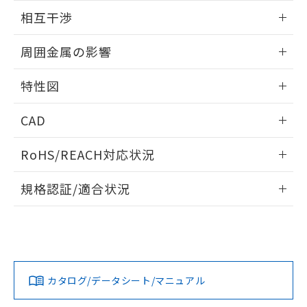
EU RoHS指令（10物質）の非含有証明書
外形図
※当社の共同利用者とは、
情報更新：2024/08/08
"個人情報
相互干渉
51物質の非含有証明書（当社基準）
の共同利用に関して"
の「1.共同利
※本証明書は発行日時点で非含有を証明す
用者の範囲」に記載されている法人を
出力段回路図
情報更新：2024/08/08
るもので、過去に遡って非含有を証明する
周囲金属の影響
指します。
ものではありません。
相互干渉
また、RoHS指令のフタル酸エステル類４
情報更新：2024/08/08
特性図
物質の対応では、対応完了までの期間は出
荷製品に未対応品が混在することから備考
周囲金属の影響
情報更新：2024/08/08
欄に対応日を記載しておりました。
CAD
既に当社にて対応品への在庫切替を完了
検出物体の大きさと材質による影響
ログイン/会員登録いただくと、CADデータをダウンロー
していることから、特段のことがない限
RoHS/REACH対応状況
ドすることができます。
り、2022年1月12日より割愛しておりま
A: 20mm以上、B: 15mm以上
す。
情報更新：2026/7/29
規格認証/適合状況
ログイン/会員登録
EU RoHS
注意事項・凡例
タイムチャート
l: 0mm以上、φd: 8mm以上、D: 0mm以上、m: 4.5mm以
UL認証
CSA認証
CEマーキング
上、n: 12mm以上
No
No
Yes
対応状況
対応予定月
※1
※2
ダウンロードデータをご利用いただく前に、以下を必ずお読
みください。
カタログ/データシート/マニュアル
対応済み
ソフトウェアの使用条件
LR型式承認
DNV型式承認
BV型式承認
KR型式承