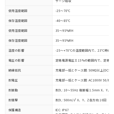
サージ吸収
対応済み：EU RoHS指令（10物質）の
非含有に対応した製品が提供可能な商品で
使用温度範囲
-25～70℃
す。
対応予定：EU RoHS指令（10物質）の非含
保存温度範囲
-40～85℃
ご利用条件
有に対応した製品に切り替える予定のある
商品です。
使用湿度範囲
35～95%RH
対応予定なし：EU RoHS指令（10物質）の
以下の条件をお読みいただき、同意のうえ
保存湿度範囲
35～95%RH
非含有に非対応の商品で、対応品を出す予
ご利用ください。
定はありません。
温度の影響
-25～+70℃の温度範囲内で、23℃時の
調査・確認中：EU RoHS指令（10物質）の
本サービスは、当社制御機器事業取扱
※1 中国RoHS○×表
非含有の対応状況を調査中または確認中の
商品の当社在庫状況および標準価格
電圧の影響
定格電源電圧±15%の範囲内で、定格電
商品です。
(税抜)を提供させていただくもので
「○」：最大均質材料含有率が中国RoHSの
非該当品：ライセンス料など無形物で、有
絶縁抵抗
す。
充電部一括とケース間: 50MΩ以上(DC50
基準値以下であることを示します。
害物質有無と関係のない商品です。
当社制御機器事業取扱商品の中には、
「×」：最大均質材料含有率が中国RoHSの
仕入先様の事情により、非含有部品として
耐電圧
充電部一括とケース間: AC1000V 50/60Hz
本サービスの対象外となる商品もある
基準値を超えていることを示します。
いたものが、含有品と判明した場合などや
当社は、これら貴社製品のうち、外国
ことをご了承ください。
「－」：未確認です。当社販売部門へお問
むを得ず変更することがあります。
耐振動
為替および外国貿易法に定める商品
耐久: 10～55Hz 複振幅 1.5mm X、Y、
在庫状況および標準価格照会結果は、
い合わせください。
（以下｢規制貨物等」という）を輸出
記載している更新日時点での社内デー
2
耐衝撃
耐久: 500m/s
X、Y、Z各方向 10回
*EU RoHS指令（10物質）：
または国外への提供する場合は、日本
記
タに基づき作成されるものであり、閲
説明
鉛(Pb) 1000ppm以下、 水銀(Hg) 1000ppm以下、 カド
*中国RoHS10物質の基準値 (GB/T26572)：
国政府の輸出許可(または役務取引許
号
覧された時点での実際の在庫および標
ミウム(Cd) 100ppm以下、
Pb(鉛) :1000ppm、 Hg(水銀) : 1000ppm、 Cd(カドミウ
保護構造
IEC: IP67
可)を取得するなどの必要な手続きを
六価クロム(Cr(Ⅵ)) 1000ppm以下、ポリ臭化ビフェニル
ム) : 100ppm、
準価格とは異なる場合があることをご