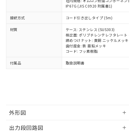
社内規格: オムロン耐油コンポーネント評
類(PBB) 1000ppm以下、ポリ臭化ジフェニルエーテル類
Cr(Ⅵ)(六価クロム) : 1000ppm、 PBBs(ポリ臭化ビフェ
とります。
了承ください。
IP67G (JIS C0920 附属書1)
(PBDE) 1000ppm以下、フタル酸ビス(2-エチルヘキシ
○
一定数以上の在庫あり
ニル類) : 1000ppm、 PBDEs(ポリ臭化ジフェニルエーテ
当社は規制貨物を破棄する場合は、完
ル) (DEHP)(別名：DOP) 1000ppm以下、フタル酸ブチ
正式な納期状況および標準価格はお客
ル類) : 1000ppm、
ルベンジル（BBP） 1000ppm以下、フタル酸ジブチル
全に破砕するなど、違法に輸出されな
DBP(フタル酸ジブチル) : 1000ppm、 DIBP(フタル酸ジ
接続方式
様のお取引先、またはお客様担当のオ
コード引き出しタイプ (5m)
（DBP） 1000ppm以下、フタル酸ジイソブチル
イソブチル) : 1000ppm、 BBP(フタル酸ブチルベンジ
△
一定数には満たないが在庫あり
いよう必要な手段を講じます。
ムロン制御機器販売店・当社販売員に
(DIBP) 1000ppm以下
ル) : 1000ppm、
当社は貴社製品を、核兵器、ミサイ
但し、RoHS指令で産業用監視および制御機器に対する
材質
ケース: ステンレス (SUS303)
DEHP(フタル酸ビス(2-エチルヘキシル)) : 1000ppm
ご相談ください。
適用除外項目は除く。
ル、化学兵器、生物兵器またはその他
検出面: ポリブチレンテレフタレート (PB
－
在庫なし(最新の在庫状況につ
オムロン制御機器販売店や当社販売拠
フタル酸エステル類の４物質については閾値を超える意
締めつけナット: 黄銅 ニッケルメッキ
武器並びにこれらの製造装置等に一切
いては、お客様のお取引先、ま
図的な使用がないことを確認しています。
点は「
販売ネットワーク
」をご確認
歯付座金: 鉄 亜鉛メッキ
※2 環境保護使用期限
使用いたしません。
たはお客様担当のオムロン制御
ください。
コード: フッ素樹脂
当社は、貴社製品を第三者に販売する
機器販売店・当社販売員にご確
在庫状況および標準価格結果を当社の
※2 対応予定月
「ｅ」：有害物質（10物質）のすべてが基
場合は、上記1、2および3の内容を当
認ください)
事前の承諾なく第三者に漏洩または開
付属品
取扱説明書
準値以下であることを示します。
該第三者に通知します。また当社は、
示しないようお願いします。
部品在庫の切り替え状況などにより、予定
「10」：通常の使用状況下において有害物
販売先および販売に係わる関係者が違
マイパーツ機能（部品リスト作成サー
空
受注生産機種、また在庫状況の
月が前後することがあります。
質が外部に漏えいし、環境に深刻な影響を
法に輸出するおそれがある場合は、取
ビス）をご利用いただくには、I-Web
白
情報を公開していない機種
及ぼさない年数を意味します。
り引きをいたしません。
メンバーズにご登録されている必要が
「－」：未確認です。当社販売部門へお問
あります。
い合わせください。
お客様が当ウェブサイト上で当社にご
※3 非含有証明書ダウンロード
登録された部品リストについて、当社
外形図
および当社の共同利用者が、当社の製
下記の非含有証明書をダウンロードするこ
品・サービスに関するお客様との取
とができます。
情報更新：2024/08/08
合意する
キャンセル
引・商談に必要な範囲で利用すること
出力段回路図
をご了承ください。