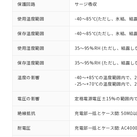
以下の条件をお読
「○」：最大均質
保護回路
サージ吸収
「×」：最大均質
本サービスは
当社は、これ
*EU RoHS指令（10物
「－」：未確認で
鉛(Pb) 1000ppm以下、
くものです。
う）を輸出ま
使用温度範囲
-40～85℃(ただし、氷結、結
記
説明
六価クロム(Cr(Ⅵ)) 1
当社制御機器
などの必要な
フタル酸ビス(2-エチルヘ
号
*中国RoHS10物質の基準値 
ル（DBP） 1000ppm
在庫状況およ
当社は規制貨
保存温度範囲
-40～85℃(ただし、氷結、結
Pb(鉛) :1000ppm、 Hg
但し、RoHS指令で産
のであり、閲
ます。
Cr(Ⅵ)(六価クロム) : 
フタル酸エステル類の４
○
一定数以
DBP(フタル酸ジブチル) :
い。
当社は貴社製
DEHP(フタル酸ビス(2-エ
使用湿度範囲
35～95%RH (ただし、結露し
正式な納期状
置等に一切使
当社販売員に
※2 対応予定月
△
一定数に
当社は、貴社
保存湿度範囲
35～95%RH (ただし、結露し
オムロン制御
また当社は、
※2 環境保護使
在庫状況およ
部品在庫の切り替
たしません。
－
在庫なし
す。
温度の影響
-40～+85℃の温度範囲内で、
「ｅ」：有害物質
機器販売
マイパーツ機
-25～+70℃の温度範囲内で、
「10」：通常の
ている必要が
味します。
空
受注生産
お客様が当ウ
※3 非含有証明
「－」：未確認で
電圧の影響
定格電源電圧±15%の範囲内
白
が、当社の製
さい。
下記の非含有証明
絶縁抵抗
充電部一括とケース間: 50MΩ以
※当社の共同
いる法人を指
EU RoHS指令（
51物質の非含有証
耐電圧
充電部一括とケース間: AC4000V 
※本証明書は発行