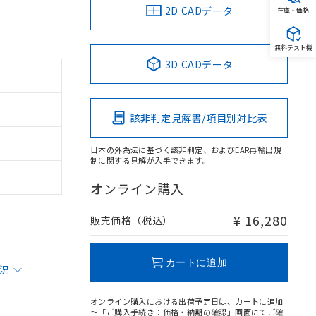
2D CADデータ
在庫・価格
無料テスト機
3D CADデータ
該非判定見解書/項目別対比表
日本の外為法に基づく該非判定、およびEAR再輸出規
制に関する見解が入手できます。
オンライン購入
¥ 16,280
販売価格（税込）
カートに追加
状況
オンライン購入における出荷予定日は、カートに追加
～「ご購入手続き：価格・納期の確認」画面にてご確