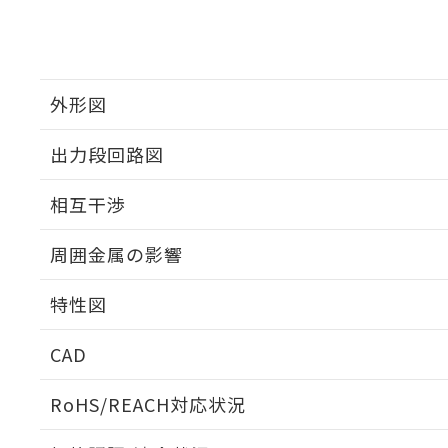
外形図
出力段回路図
外形図
相互干渉
出力段回路図
周囲金属の影響
相互干渉
特性図
周囲金属の影響
CAD
検出物体の大きさと材質による影響
ログイン/会員登録いただくと、CADデータをダウンロ
RoHS/REACH対応状況