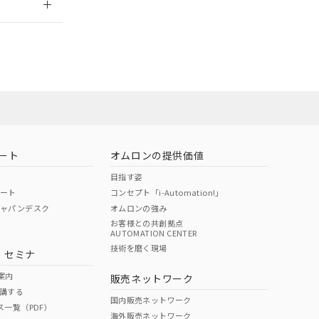
ート
オムロンの提供価値
目指す姿
ポート
コンセプト「i-Automation!」
ジャパンデスク
オムロンの強み
お客様との共創拠点
AUTOMATION CENTER
DIBP
BBP
DEHP
環境保護
技術を磨く現場
・セミナ
状況ページへ
使用期限
検索ください
案内
販売ネットワーク
講する
O
O
O
10
国内販売ネットワーク
ス一覧（PDF）
海外販売ネットワーク