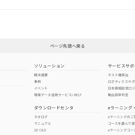
ログイン/会員登録
CCC認証
電波法
みください。
、n: 27mm以上
Yes
N/A
非含有証明書
※3
ページ先頭へ戻る
ダウンロードはこちら
型式承認
NK型式承認
ABS型式承認
韓国
（日本
（アメリカ
ソリューション
サービスサポ
舶規格）
船舶規格）
船舶規格）
解決提案
テスト機貸出
事例
ロボティクスサ
No
No
イベント
日本語相談窓口
現場データ活用サービスi-BELT
輸出該非判定
I)
PBBs
PBDEs
DBP
ダウンロードセンタ
eラーニング
この製品の規格認証/適合
その他の認証はこちらのページからご
カタログ
eラーニングのご
マニュアル
コースを選んで受
O
O
O
2D CAD
eラーニングコー