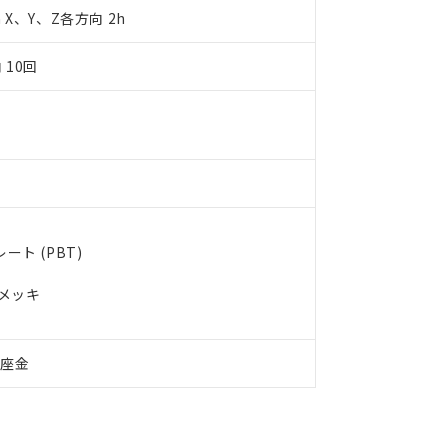
令のフタル酸エステル類４物質の対応では、対応完了までの期間は出
m X、Y、Z各方向 2h
備考欄に対応日を記載しておりました。
品への在庫切替を完了していることから、特段のことがない限り、20
 10回
す。
ト (PBT)
ルメッキ
付座金