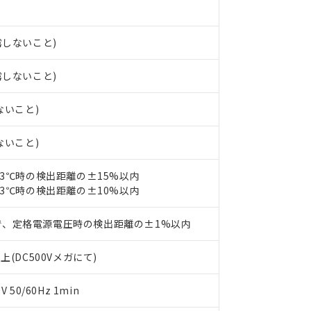
みいただき、同意のうえご利用ください。
材料含有率が中国RoHSの基準値以下であることを示します。
材料含有率が中国RoHSの基準値を超えていることを示します。
、当社制御機器事業取扱商品の当社在庫状況および標準価格(税抜)
ら貴社製品のうち、外国為替および外国貿易法に定める商品（以下｢
質）：
す。当社販売部門へお問い合わせください。
 水銀(Hg) 1000ppm以下、 カドミウム(Cd) 100ppm以下、
たは国外への提供する場合は、日本国政府の輸出許可(または役務取
露しないこと)
000ppm以下、ポリ臭化ビフェニル類(PBB) 1000ppm以下、ポリ臭化ジフェニルエーテル類(P
事業取扱商品の中には、本サービスの対象外となる商品もあること
手続きをとります。
キシル) (DEHP)(別名：DOP) 1000ppm以下、フタル酸ブチルベンジル（BBP） 100
(GB/T26572)：
以下、フタル酸ジイソブチル (DIBP) 1000ppm以下
び標準価格照会結果は、記載している更新日時点での社内データに
物を破棄する場合は、完全に破砕するなど、違法に輸出されないよ
露しないこと)
(水銀) : 1000ppm、 Cd(カドミウム) : 100ppm、
業用監視および制御機器に対する適用除外項目は除く。
覧された時点での実際の在庫および標準価格とは異なる場合がある
1000ppm、 PBBs(ポリ臭化ビフェニル類) : 1000ppm、 PBDEs(ポリ臭化ジフェニルエーテル類
物質については閾値を超える意図的な使用がないことを確認しています。
上の在庫あり
 1000ppm、 DIBP(フタル酸ジイソブチル) : 1000ppm、 BBP(フタル酸ブチルベンジル) :
品を、核兵器、ミサイル、化学兵器、生物兵器またはその他武器並
チルヘキシル)) : 1000ppm
ないこと)
況および標準価格はお客様のお取引先、またはお客様担当のオムロ
用いたしません。
ご相談ください。
は満たないが在庫あり
製品を第三者に販売する場合は、上記1、2および3の内容を当該第
ないこと)
機器販売店や当社販売拠点は「
販売ネットワーク
」をご確認くだ
販売先および販売に係わる関係者が違法に輸出するおそれがある場
用期限
び標準価格結果を当社の事前の承諾なく第三者に漏洩または開示し
え状況などにより、予定月が前後することがあります。
(最新の在庫状況については、お客様のお取引先、またはお客様担当
23℃時の検出距離の±15%以内
（10物質）のすべてが基準値以下であることを示します。
店・当社販売員にご確認ください)
能（部品リスト作成サービス）をご利用いただくには、I-Webメン
23℃時の検出距離の±10%以内
使用状況下において有害物質が外部に漏えいし、環境に深刻な影響を
あります。
機種、また在庫状況の情報を公開していない機種
ェブサイト上で当社にご登録された部品リストについて、当社およ
書ダウンロード
す。当社販売部門へお問い合わせください。
で、定格電源電圧時の検出距離の±1%以内
品・サービスに関するお客様との取引・商談に必要な範囲で利用す
合意する
キャンセル
書をダウンロードすることができます。
上(DC500Vメガにて)
利用者とは、
"個人情報の共同利用に関して"
の「1.共同利用者の
します。
10物質）の非含有証明書
明書（当社基準）
50/60Hz 1min
日時点で非含有を証明するもので、過去に遡って非含有を証明するも