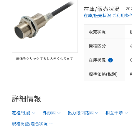
在庫/販売状況
20
在庫/販売状況 ご利用条
販売状況
機種区分
画像をクリックすると大きくなります
在庫状況
標準価格(税別)
詳細情報
定格/性能
外形図
出力段回路図
相互干渉
規格認証/適合状況