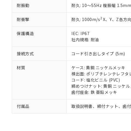
また、RoHS指
耐振動
耐久: 10～55Hz 複振幅 1.5m
混在することから
既に当社にて対応
2
耐衝撃
耐久: 1000m/s
X、Y、Z各方向
り割愛しておりま
保護構造
IEC: IP67
社内規格: 耐油
接続方式
コード引き出しタイプ (5m)
材質
ケース: 黄銅 ニッケルメッキ
検出面: ポリブチレンテレフタレー
コード: 塩化ビニル (PVC)
締めつけナット: 黄銅 ニッケ
歯付座金: 鉄 亜鉛メッキ
付属品
取扱説明書、締付ナット、歯