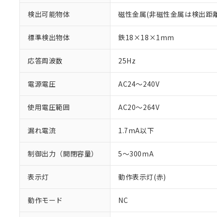
検出可能物体
磁性金属(非磁性金属は検出距
標準検出物体
鉄18×18×1mm
応答周波数
25Hz
電源電圧
AC24～240V
使用電圧範囲
AC20～264V
漏れ電流
1.7mA以下
※1 対応状況
制御出力（開閉容量）
5～300mA
対応済み：EU
対応予定：EU R
対応予定なし：EU
表示灯
動作表示灯(赤)
調査・確認中：EU
ご利用条件
非該当品：ライセ
動作モード
NC
※1 中国RoHS
仕入先様の事情に
があります。