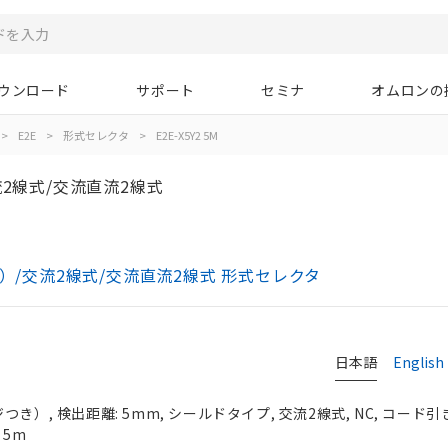
ウンロード
サポート
セミナ
オムロンの
>
E2E
>
形式セレクタ
>
E2E-X5Y2 5M
2線式/交流直流2線式
き）/交流2線式/交流直流2線式 形式セレクタ
日本語
English
き）, 検出距離: 5mm, シールドタイプ, 交流2線式, NC, コード
 5m