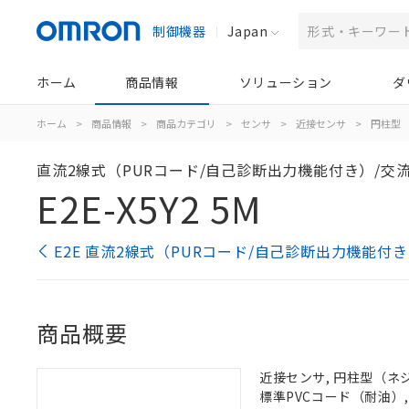
制御機器
Japan
ホーム
商品情報
ソリューション
ダ
ホーム
>
商品情報
>
商品カテゴリ
>
センサ
>
近接センサ
>
円柱型
直流2線式（PURコード/自己診断出力機能付き）/交流
E2E-X5Y2 5M
E2E 直流2線式（PURコード/自己診断出力機能付
商品概要
近接センサ, 円柱型（ネジつ
標準PVCコード（耐油）,