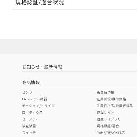
規格認証/適合状況
A: 50mm以上、B: 35mm以上
EU RoHS
注意事項・凡例
UL認証
CSA認証
CEマーキング
ダウンロードデータをご利用いただく前に、以下を必ずお読
タイムチャート
l: 0mm以上、φd: 18mm以上、D: 0mm以上、m: 20mm以上
No
No
Yes
対応状況
対応予定月
※1
※2
ソフトウェアの使用条件
対応済み
LR型式承認
DNV型式承認
BV型式承認
KR
（イギリス
（ノルウェー
（フランス
（
お知らせ・最新情報
中国 RoHS
注意事項・凡例
船舶規格）
船舶規格）
船舶規格）
船
商品情報
No
No
No
No
中国 RoHS表
※1 ※2
センサ
新商品情報
FAシステム機器
在庫状況/標準価格
Pb
Hg
Cd
Cr(V
モーション/ドライブ
生産終了品/推奨代替品
ロボティクス
特設サイト
検出領域
セーフティ
動画ライブラリ
検査装置
規格認証/適合
X
O
O
O
スイッチ
RoHS/REACH対応