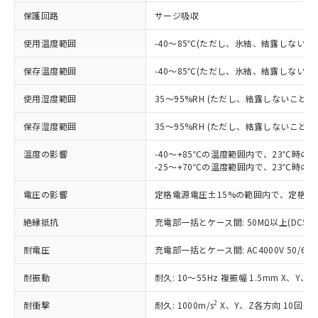
※1 対応状況
保護回路
サージ吸収
対応済み：EU RoHS指令（10物質）の
使用温度範囲
-40～85℃(ただし、氷結、結露しないこ
非含有に対応した製品が提供可能な商品で
す。
保存温度範囲
-40～85℃(ただし、氷結、結露しないこ
対応予定：EU RoHS指令（10物質）の非含
ご利用条件
有に対応した製品に切り替える予定のある
使用湿度範囲
35～95%RH (ただし、結露しないこと)
商品です。
対応予定なし：EU RoHS指令（10物質）の
保存湿度範囲
35～95%RH (ただし、結露しないこと)
以下の条件をお読みいただき、同意のうえ
非含有に非対応の商品で、対応品を出す予
ご利用ください。
定はありません。
温度の影響
-40～+85℃の温度範囲内で、23℃時の
調査・確認中：EU RoHS指令（10物質）の
-25～+70℃の温度範囲内で、23℃時の
本サービスは、当社制御機器事業取扱
※1 中国RoHS○×表
非含有の対応状況を調査中または確認中の
商品の当社在庫状況および標準価格
電圧の影響
商品です。
定格電源電圧±15%の範囲内で、定格電
(税抜)を提供させていただくもので
「○」：最大均質材料含有率が中国RoHSの
非該当品：ライセンス料など無形物で、有
す。
絶縁抵抗
基準値以下であることを示します。
充電部一括とケース間: 50MΩ以上(DC50
害物質有無と関係のない商品です。
当社制御機器事業取扱商品の中には、
「×」：最大均質材料含有率が中国RoHSの
仕入先様の事情により、非含有部品として
本サービスの対象外となる商品もある
耐電圧
充電部一括とケース間: AC4000V 50/60Hz
基準値を超えていることを示します。
いたものが、含有品と判明した場合などや
当社は、これら貴社製品のうち、外国
ことをご了承ください。
「－」：未確認です。当社販売部門へお問
むを得ず変更することがあります。
為替および外国貿易法に定める商品
在庫状況および標準価格照会結果は、
耐振動
耐久: 10～55Hz 複振幅 1.5mm X、Y、
い合わせください。
（以下｢規制貨物等」という）を輸出
記載している更新日時点での社内デー
*EU RoHS指令（10物質）：
または国外への提供する場合は、日本
2
耐衝撃
耐久: 1000m/s
X、Y、Z各方向 10回
記
タに基づき作成されるものであり、閲
説明
鉛(Pb) 1000ppm以下、 水銀(Hg) 1000ppm以下、 カド
*中国RoHS10物質の基準値 (GB/T26572)：
国政府の輸出許可(または役務取引許