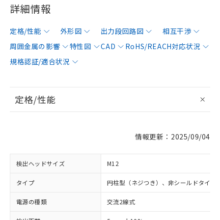
詳細情報
定格/性能
外形図
出力段回路図
相互干渉
周囲金属の影響
特性図
CAD
RoHS/REACH対応状況
規格認証/適合状況
定格/性能
情報更新：2025/09/04
検出ヘッドサイズ
M12
タイプ
円柱型（ネジつき）、非シールドタイプ
電源の種類
交流2線式