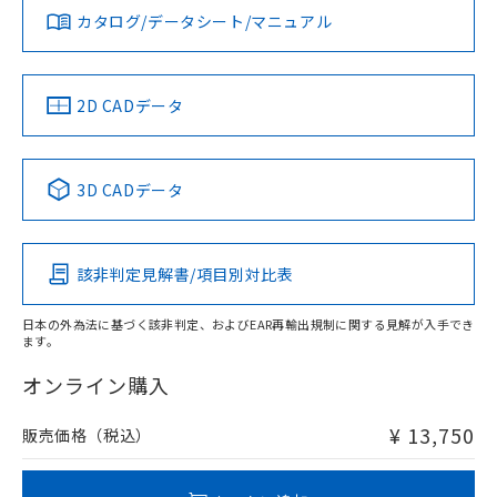
みください。
カタログ/データシート/マニュアル
対応済み
ソフトウェアの使用条件
LR型式承認
DNV型式承認
BV型式承認
KR型式承
（イギリス
（ノルウェー
（フランス
（韓国
船舶規格）
船舶規格）
船舶規格）
船舶規格
中国 RoHS
注意事項・凡例
2D CADデータ
No
No
No
No
中国 RoHS表
※1 ※2
3D CADデータ
この製品の規格認証/適合状況ページへ
Pb
Hg
Cd
Cr(VI)
その他の認証はこちらのページからご検索ください
検出領域
該非判定見解書/項目別対比表
X
O
O
O
日本の外為法に基づく該非判定、およびEAR再輸出規制に関する見解が入手でき
ます。
"対応済み"や非含有の記載がされた商品であっても、流通
在庫等で未対応品が混在する可能性があります。
オンライン購入
非含有品が必要な際は、弊社営業部門もしくは販売店へお
問い合わせください。
¥ 13,750
販売価格（税込）
この製品のRoHS/REACH対応状況ページへ