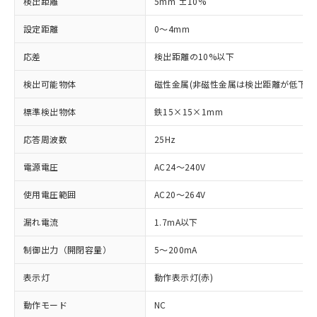
検出距離
5mm ±10%
設定距離
0～4mm
応差
検出距離の10%以下
検出可能物体
磁性金属(非磁性金属は検出距離が低下し
標準検出物体
鉄15×15×1mm
応答周波数
25Hz
電源電圧
AC24～240V
使用電圧範囲
AC20～264V
漏れ電流
1.7mA以下
制御出力（開閉容量）
5～200mA
表示灯
動作表示灯(赤)
動作モード
NC