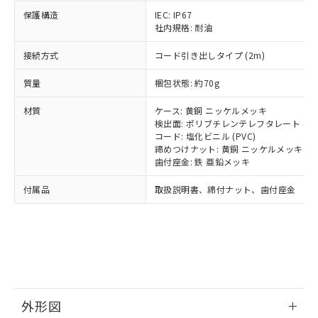
号
覧された時点での実際の在庫および標
ミウム(Cd) 100ppm以下、
Pb(鉛) :1000ppm、 Hg(水銀) : 1000ppm、 Cd(カドミウ
可)を取得するなどの必要な手続きを
六価クロム(Cr(Ⅵ)) 1000ppm以下、ポリ臭化ビフェニル
保護構造
IEC: IP67
ム) : 100ppm、
準価格とは異なる場合があることをご
類(PBB) 1000ppm以下、ポリ臭化ジフェニルエーテル類
Cr(Ⅵ)(六価クロム) : 1000ppm、 PBBs(ポリ臭化ビフェ
社内規格: 耐油
とります。
了承ください。
(PBDE) 1000ppm以下、フタル酸ビス(2-エチルヘキシ
○
一定数以上の在庫あり
ニル類) : 1000ppm、 PBDEs(ポリ臭化ジフェニルエーテ
当社は規制貨物を破棄する場合は、完
ル) (DEHP)(別名：DOP) 1000ppm以下、フタル酸ブチ
正式な納期状況および標準価格はお客
ル類) : 1000ppm、
接続方式
コード引き出しタイプ (2m)
ルベンジル（BBP） 1000ppm以下、フタル酸ジブチル
全に破砕するなど、違法に輸出されな
DBP(フタル酸ジブチル) : 1000ppm、 DIBP(フタル酸ジ
様のお取引先、またはお客様担当のオ
（DBP） 1000ppm以下、フタル酸ジイソブチル
イソブチル) : 1000ppm、 BBP(フタル酸ブチルベンジ
△
一定数には満たないが在庫あり
いよう必要な手段を講じます。
ムロン制御機器販売店・当社販売員に
(DIBP) 1000ppm以下
ル) : 1000ppm、
質量
梱包状態: 約70g
当社は貴社製品を、核兵器、ミサイ
但し、RoHS指令で産業用監視および制御機器に対する
DEHP(フタル酸ビス(2-エチルヘキシル)) : 1000ppm
ご相談ください。
適用除外項目は除く。
ル、化学兵器、生物兵器またはその他
－
在庫なし(最新の在庫状況につ
オムロン制御機器販売店や当社販売拠
フタル酸エステル類の４物質については閾値を超える意
材質
ケース: 黄銅 ニッケルメッキ
武器並びにこれらの製造装置等に一切
いては、お客様のお取引先、ま
図的な使用がないことを確認しています。
点は「
販売ネットワーク
」をご確認
検出面: ポリブチレンテレフタレート (PB
※2 環境保護使用期限
使用いたしません。
たはお客様担当のオムロン制御
コード: 塩化ビニル (PVC)
ください。
当社は、貴社製品を第三者に販売する
締めつけナット: 黄銅 ニッケルメッキ
機器販売店・当社販売員にご確
在庫状況および標準価格結果を当社の
※2 対応予定月
「ｅ」：有害物質（10物質）のすべてが基
歯付座金: 鉄 亜鉛メッキ
場合は、上記1、2および3の内容を当
認ください)
事前の承諾なく第三者に漏洩または開
準値以下であることを示します。
該第三者に通知します。また当社は、
示しないようお願いします。
付属品
取扱説明書、締付ナット、歯付座金
部品在庫の切り替え状況などにより、予定
「10」：通常の使用状況下において有害物
販売先および販売に係わる関係者が違
マイパーツ機能（部品リスト作成サー
空
受注生産機種、また在庫状況の
月が前後することがあります。
質が外部に漏えいし、環境に深刻な影響を
法に輸出するおそれがある場合は、取
ビス）をご利用いただくには、I-Web
白
情報を公開していない機種
及ぼさない年数を意味します。
り引きをいたしません。
メンバーズにご登録されている必要が
「－」：未確認です。当社販売部門へお問
あります。
い合わせください。
お客様が当ウェブサイト上で当社にご
※3 非含有証明書ダウンロード
登録された部品リストについて、当社
および当社の共同利用者が、当社の製
下記の非含有証明書をダウンロードするこ
品・サービスに関するお客様との取
外形図
とができます。
合意する
キャンセル
引・商談に必要な範囲で利用すること