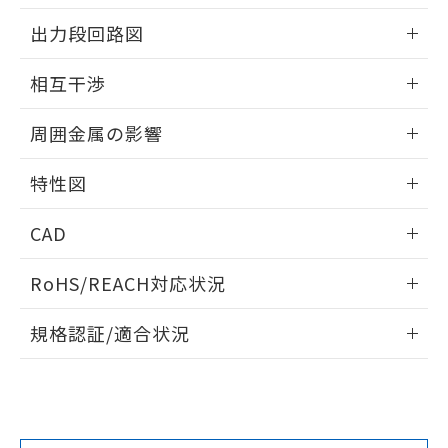
をご了承ください。
情報更新：2025/09/04
出力段回路図
EU RoHS指令（10物質）の非含有証明書
※当社の共同利用者とは、
"個人情報
51物質の非含有証明書（当社基準）
の共同利用に関して"
の「1.共同利
外形図
情報更新：2025/09/04
※本証明書は発行日時点で非含有を証明す
相互干渉
用者の範囲」に記載されている法人を
るもので、過去に遡って非含有を証明する
指します。
出力段回路図
ものではありません。
情報更新：2025/09/04
周囲金属の影響
また、RoHS指令のフタル酸エステル類４
物質の対応では、対応完了までの期間は出
相互干渉
情報更新：2025/09/04
荷製品に未対応品が混在することから備考
特性図
欄に対応日を記載しておりました。
周囲金属の影響
情報更新：2025/09/04
既に当社にて対応品への在庫切替を完了
CAD
していることから、特段のことがない限
り、2022年1月12日より割愛しておりま
検出物体の大きさと材質による影響
ログイン/会員登録いただくと、CADデータをダウンロー
RoHS/REACH対応状況
す。
ドすることができます。
A: 120mm以上、B: 100mm以上
情報更新：2026/7/29
規格認証/適合状況
ログイン/会員登録
EU RoHS
注意事項・凡例
l: 15mm以上、φd: 40mm以上、D: 15mm以上、m: 20mm
UL認証
CSA認証
CEマーキング
以上、n: 36mm以上
タイムチャート
No
No
Yes
対応状況
対応予定月
※1
※2
ダウンロードデータをご利用いただく前に、以下を必ずお読