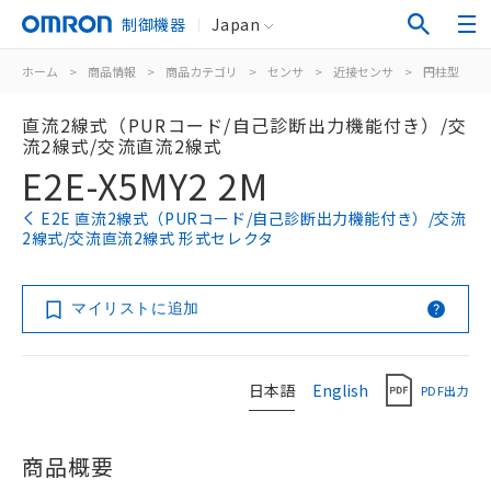
制御機器
Japan
ホーム
>
商品情報
>
商品カテゴリ
>
センサ
>
近接センサ
>
円柱型
>
直流2線式（PURコード/自己診断出力機能付き）/交
流2線式/交流直流2線式
E2E-X5MY2 2M
E2E 直流2線式（PURコード/自己診断出力機能付き）/交流
2線式/交流直流2線式 形式セレクタ
マイリストに追加
日本語
English
PDF出力
商品概要