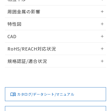
荷製品に未対応品が混在することから備考
出力段回路図
情報更新：2025/09/04
欄に対応日を記載しておりました。
周囲金属の影響
既に当社にて対応品への在庫切替を完了
していることから、特段のことがない限
相互干渉
情報更新：2025/09/04
特性図
り、2022年1月12日より割愛しておりま
す。
周囲金属の影響
情報更新：2025/09/04
CAD
検出物体の大きさと材質による影響
ログイン/会員登録いただくと、CADデータをダウンロー
RoHS/REACH対応状況
ドすることができます。
A: 30mm以上、B: 18mm以上
情報更新：2026/7/29
規格認証/適合状況
ログイン/会員登録
E2E-X5E15 2MのRoHS対応状況については、営業部門もしく
l: 0mm以上、φd: 18mm以上、D: 0mm以上、m: 20mm以
UL認証
CSA認証
CEマーキング
は販売店にお問い合わせください。
上、n: 27mm以上
No
No
Yes
この製品のRoHS/REACH対応状況ページへ
ダウンロードデータをご利用いただく前に、以下を必ずお読
タイムチャート
みください。
カタログ/データシート/マニュアル
ソフトウェアの使用条件
LR型式承認
DNV型式承認
BV型式承認
KR型式承
（イギリス
（ノルウェー
（フランス
（韓国
船舶規格）
船舶規格）
船舶規格）
船舶規格