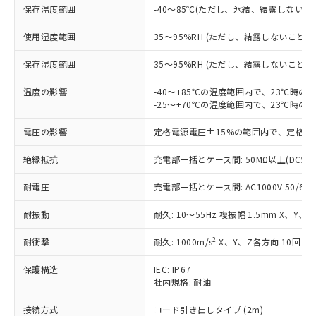
対応予定なし：EU RoHS指令（10物質）の
保存温度範囲
-40～85℃(ただし、氷結、結露しないこ
以下の条件をお読みいただき、同意のうえ
非含有に非対応の商品で、対応品を出す予
ご利用ください。
定はありません。
使用湿度範囲
35～95%RH (ただし、結露しないこと)
調査・確認中：EU RoHS指令（10物質）の
本サービスは、当社制御機器事業取扱
※1 中国RoHS○×表
非含有の対応状況を調査中または確認中の
保存湿度範囲
35～95%RH (ただし、結露しないこと)
商品の当社在庫状況および標準価格
商品です。
(税抜)を提供させていただくもので
「○」：最大均質材料含有率が中国RoHSの
非該当品：ライセンス料など無形物で、有
温度の影響
-40～+85℃の温度範囲内で、23℃時の
す。
基準値以下であることを示します。
-25～+70℃の温度範囲内で、23℃時の
害物質有無と関係のない商品です。
当社制御機器事業取扱商品の中には、
「×」：最大均質材料含有率が中国RoHSの
仕入先様の事情により、非含有部品として
本サービスの対象外となる商品もある
電圧の影響
定格電源電圧±15%の範囲内で、定格電
基準値を超えていることを示します。
いたものが、含有品と判明した場合などや
当社は、これら貴社製品のうち、外国
ことをご了承ください。
「－」：未確認です。当社販売部門へお問
むを得ず変更することがあります。
為替および外国貿易法に定める商品
在庫状況および標準価格照会結果は、
絶縁抵抗
充電部一括とケース間: 50MΩ以上(DC50
い合わせください。
（以下｢規制貨物等」という）を輸出
記載している更新日時点での社内デー
*EU RoHS指令（10物質）：
または国外への提供する場合は、日本
記
タに基づき作成されるものであり、閲
説明
耐電圧
充電部一括とケース間: AC1000V 50/60Hz
鉛(Pb) 1000ppm以下、 水銀(Hg) 1000ppm以下、 カド
*中国RoHS10物質の基準値 (GB/T26572)：
国政府の輸出許可(または役務取引許
号
覧された時点での実際の在庫および標
ミウム(Cd) 100ppm以下、
Pb(鉛) :1000ppm、 Hg(水銀) : 1000ppm、 Cd(カドミウ
可)を取得するなどの必要な手続きを
六価クロム(Cr(Ⅵ)) 1000ppm以下、ポリ臭化ビフェニル
ム) : 100ppm、
耐振動
耐久: 10～55Hz 複振幅 1.5mm X、Y、
準価格とは異なる場合があることをご
類(PBB) 1000ppm以下、ポリ臭化ジフェニルエーテル類
Cr(Ⅵ)(六価クロム) : 1000ppm、 PBBs(ポリ臭化ビフェ
とります。
了承ください。
(PBDE) 1000ppm以下、フタル酸ビス(2-エチルヘキシ
○
一定数以上の在庫あり
ニル類) : 1000ppm、 PBDEs(ポリ臭化ジフェニルエーテ
当社は規制貨物を破棄する場合は、完
2
耐衝撃
耐久: 1000m/s
X、Y、Z各方向 10回
ル) (DEHP)(別名：DOP) 1000ppm以下、フタル酸ブチ
正式な納期状況および標準価格はお客
ル類) : 1000ppm、
ルベンジル（BBP） 1000ppm以下、フタル酸ジブチル
全に破砕するなど、違法に輸出されな
DBP(フタル酸ジブチル) : 1000ppm、 DIBP(フタル酸ジ
様のお取引先、またはお客様担当のオ
（DBP） 1000ppm以下、フタル酸ジイソブチル
イソブチル) : 1000ppm、 BBP(フタル酸ブチルベンジ
△
一定数には満たないが在庫あり
保護構造
IEC: IP67
いよう必要な手段を講じます。
ムロン制御機器販売店・当社販売員に
(DIBP) 1000ppm以下
ル) : 1000ppm、
社内規格: 耐油
当社は貴社製品を、核兵器、ミサイ
但し、RoHS指令で産業用監視および制御機器に対する
DEHP(フタル酸ビス(2-エチルヘキシル)) : 1000ppm
ご相談ください。
適用除外項目は除く。
ル、化学兵器、生物兵器またはその他
－
在庫なし(最新の在庫状況につ
オムロン制御機器販売店や当社販売拠
フタル酸エステル類の４物質については閾値を超える意
接続方式
コード引き出しタイプ (2m)
武器並びにこれらの製造装置等に一切