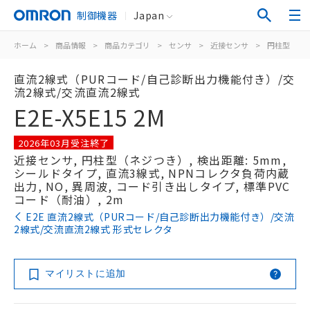
制御機器
Japan
ホーム
>
商品情報
>
商品カテゴリ
>
センサ
>
近接センサ
>
円柱型
>
直流2線式（PURコード/自己診断出力機能付き）/交
流2線式/交流直流2線式
E2E-X5E15 2M
2026年03月受注終了
近接センサ, 円柱型（ネジつき）, 検出距離: 5mm,
シールドタイプ, 直流3線式, NPNコレクタ負荷内蔵
出力, NO, 異周波, コード引き出しタイプ, 標準PVC
コード（耐油）, 2m
E2E 直流2線式（PURコード/自己診断出力機能付き）/交流
2線式/交流直流2線式 形式セレクタ
マイリストに追加