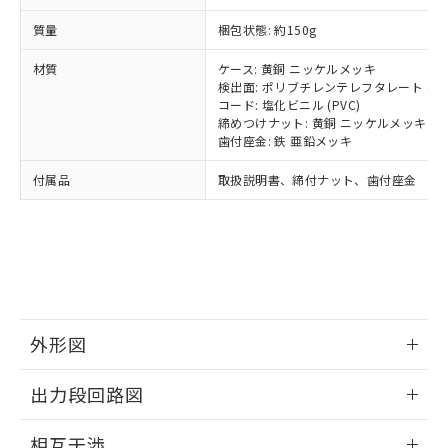
いては、お客様のお取引先、ま
図的な使用がないことを確認しています。
点は「
販売ネットワーク
」をご確認
※2 環境保護使用期限
使用いたしません。
たはお客様担当のオムロン制御
ください。
質量
梱包状態: 約150g
当社は、貴社製品を第三者に販売する
機器販売店・当社販売員にご確
在庫状況および標準価格結果を当社の
※2 対応予定月
「ｅ」：有害物質（10物質）のすべてが基
場合は、上記1、2および3の内容を当
認ください)
事前の承諾なく第三者に漏洩または開
材質
ケース: 黄銅 ニッケルメッキ
準値以下であることを示します。
該第三者に通知します。また当社は、
検出面: ポリブチレンテレフタレート (PB
示しないようお願いします。
部品在庫の切り替え状況などにより、予定
「10」：通常の使用状況下において有害物
販売先および販売に係わる関係者が違
コード: 塩化ビニル (PVC)
マイパーツ機能（部品リスト作成サー
空
受注生産機種、また在庫状況の
月が前後することがあります。
質が外部に漏えいし、環境に深刻な影響を
締めつけナット: 黄銅 ニッケルメッキ
法に輸出するおそれがある場合は、取
ビス）をご利用いただくには、I-Web
白
情報を公開していない機種
歯付座金: 鉄 亜鉛メッキ
及ぼさない年数を意味します。
り引きをいたしません。
メンバーズにご登録されている必要が
「－」：未確認です。当社販売部門へお問
あります。
付属品
取扱説明書、締付ナット、歯付座金
い合わせください。
お客様が当ウェブサイト上で当社にご
※3 非含有証明書ダウンロード
登録された部品リストについて、当社
および当社の共同利用者が、当社の製
下記の非含有証明書をダウンロードするこ
品・サービスに関するお客様との取
とができます。
合意する
キャンセル
引・商談に必要な範囲で利用すること
をご了承ください。
EU RoHS指令（10物質）の非含有証明書
※当社の共同利用者とは、
"個人情報
51物質の非含有証明書（当社基準）
外形図
の共同利用に関して"
の「1.共同利
※本証明書は発行日時点で非含有を証明す
用者の範囲」に記載されている法人を
るもので、過去に遡って非含有を証明する
情報更新：2025/09/04
指します。
出力段回路図
ものではありません。
また、RoHS指令のフタル酸エステル類４
外形図
情報更新：2025/09/04
物質の対応では、対応完了までの期間は出
相互干渉