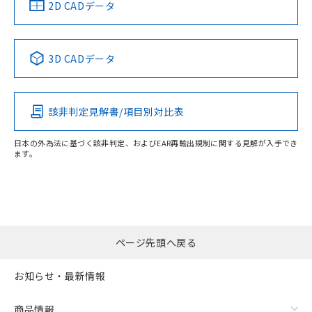
2D CADデータ
No
No
No
No
3D CADデータ
この製品の規格認証/適合状況ページへ
その他の認証はこちらのページからご検索ください
検出領域
該非判定見解書/項目別対比表
日本の外為法に基づく該非判定、およびEAR再輸出規制に関する見解が入手でき
ます。
ページ先頭へ戻る
お知らせ・最新情報
商品情報