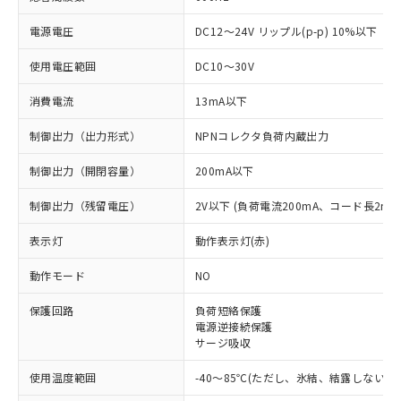
電源電圧
DC12～24V リップル(p-p) 10%以下
使用電圧範囲
DC10～30V
消費電流
13mA以下
制御出力（出力形式）
NPNコレクタ負荷内蔵出力
制御出力（開閉容量）
200mA以下
制御出力（残留電圧）
2V以下 (負荷電流200mA、コード長2m時
表示灯
動作表示灯(赤)
※1 対応状況
動作モード
NO
対応済み：EU RoHS指令（10物質）の
非含有に対応した製品が提供可能な商品で
保護回路
負荷短絡保護
電源逆接続保護
す。
サージ吸収
対応予定：EU RoHS指令（10物質）の非含
ご利用条件
有に対応した製品に切り替える予定のある
使用温度範囲
-40～85℃(ただし、氷結、結露しないこ
商品です。