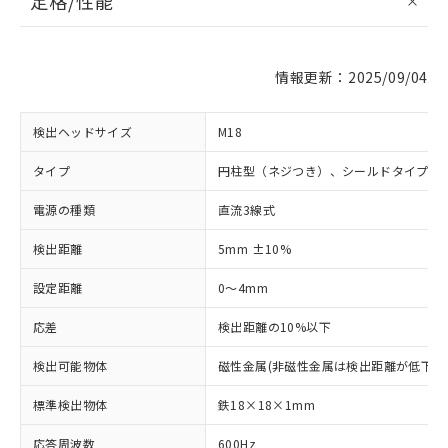
定格/性能
情報更新：2025/09/04
検出ヘッドサイズ
M18
タイプ
円柱型（ネジつき）、シールドタイプ、
電源の種類
直流3線式
検出距離
5mm ±10%
設定距離
0～4mm
応差
検出距離の10%以下
検出可能物体
磁性金属(非磁性金属は検出距離が低下し
標準検出物体
鉄18×18×1mm
応答周波数
600Hz