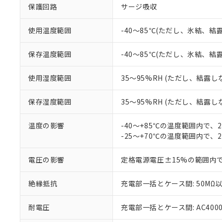
以下の条件をお読
「○」：最大均質
保護回路
サージ吸収
「×」：最大均質
本サービスは
当社は、これ
*EU RoHS指令（10物
「－」：未確認で
鉛(Pb) 1000ppm以下、
くものです。
う）を輸出ま
使用温度範囲
-40～85℃(ただし、氷結、結
記
説明
六価クロム(Cr(Ⅵ)) 1
当社制御機器
などの必要な
フタル酸ビス(2-エチルヘ
号
*中国RoHS10物質の基準値 
ル（DBP） 1000ppm
在庫状況およ
当社は規制貨
保存温度範囲
-40～85℃(ただし、氷結、結
Pb(鉛) :1000ppm、 Hg
但し、RoHS指令で産
のであり、閲
ます。
Cr(Ⅵ)(六価クロム) : 
フタル酸エステル類の４
○
一定数以
DBP(フタル酸ジブチル) :
い。
当社は貴社製
DEHP(フタル酸ビス(2-エ
使用湿度範囲
35～95%RH (ただし、結露し
正式な納期状
置等に一切使
当社販売員に
※2 対応予定月
△
一定数に
当社は、貴社
保存湿度範囲
35～95%RH (ただし、結露し
オムロン制御
また当社は、
※2 環境保護使
在庫状況およ
部品在庫の切り替
たしません。
－
在庫なし
す。
温度の影響
-40～+85℃の温度範囲内で、
「ｅ」：有害物質
機器販売
マイパーツ機
-25～+70℃の温度範囲内で、
「10」：通常の
ている必要が
味します。
空
受注生産
お客様が当ウ
※3 非含有証明
「－」：未確認で
電圧の影響
定格電源電圧±15%の範囲内
白
が、当社の製
さい。
下記の非含有証明
絶縁抵抗
充電部一括とケース間: 50MΩ以
※当社の共同
いる法人を指
EU RoHS指令（
51物質の非含有証
耐電圧
充電部一括とケース間: AC4000V 
※本証明書は発行