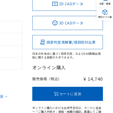
2D CADデータ
在庫・価格
無料テスト機
3D CADデータ
該非判定見解書/項目別対比表
日本の外為法に基づく該非判定、およびEAR再輸出規
制に関する見解が入手できます。
オンライン購入
¥ 14,740
販売価格（税込）
カートに追加
状況
オンライン購入における出荷予定日は、カートに追加
～「ご購入手続き：価格・納期の確認」画面にてご確