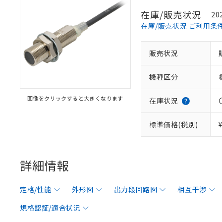
在庫/販売状況
20
在庫/販売状況 ご利用条
販売状況
機種区分
画像をクリックすると大きくなります
在庫状況
標準価格(税別)
詳細情報
定格/性能
外形図
出力段回路図
相互干渉
規格認証/適合状況