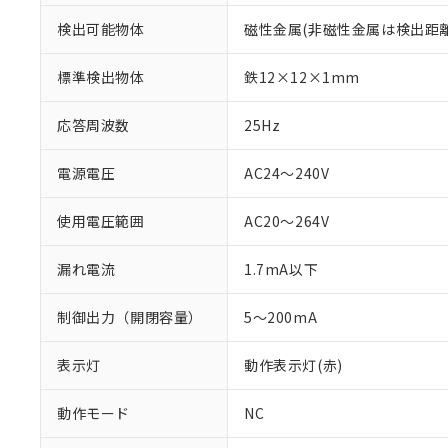
検出可能物体
磁性金属(非磁性金属は検出距
標準検出物体
鉄12×12×1mm
応答周波数
25Hz
電源電圧
AC24～240V
使用電圧範囲
AC20～264V
漏れ電流
1.7mA以下
※1 対応状況
制御出力（開閉容量）
5～200mA
対応済み：EU
対応予定：EU R
対応予定なし：EU
表示灯
動作表示灯(赤)
調査・確認中：EU
ご利用条件
非該当品：ライセ
動作モード
NC
※1 中国RoHS
仕入先様の事情に
があります。