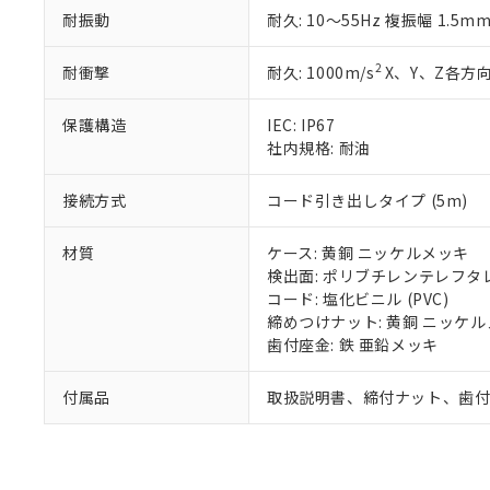
また、RoHS指
耐振動
耐久: 10～55Hz 複振幅 1.5m
混在することから
既に当社にて対応
2
耐衝撃
耐久: 1000m/s
X、Y、Z各方向
り割愛しておりま
保護構造
IEC: IP67
社内規格: 耐油
接続方式
コード引き出しタイプ (5m)
材質
ケース: 黄銅 ニッケルメッキ
検出面: ポリブチレンテレフタレー
コード: 塩化ビニル (PVC)
締めつけナット: 黄銅 ニッケ
歯付座金: 鉄 亜鉛メッキ
付属品
取扱説明書、締付ナット、歯