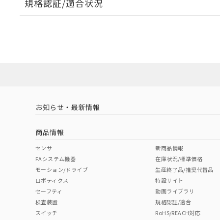
規格認証/適合状況
A: 30mm以上、B: 20mm以上
EU RoHS
注意事項・凡例
UL認証
CSA認証
CEマーキング
ダウンロードデータをご利用いただく前に、以下を必ずお読
タイムチャート
l: 0mm以上、φd: 12mm以上、D: 0mm以上、m: 8mm以上
No
No
Yes
対応状況
対応予定月
※1
※2
ソフトウェアの使用条件
対応済み
LR型式承認
DNV型式承認
BV型式承認
KR
（イギリス
（ノルウェー
（フランス
（
お知らせ・最新情報
中国 RoHS
注意事項・凡例
船舶規格）
船舶規格）
船舶規格）
船
商品情報
No
No
No
No
中国 RoHS表
※1 ※2
センサ
新商品情報
FAシステム機器
在庫状況/標準価格
Pb
Hg
Cd
Cr(V
モーション/ドライブ
生産終了品/推奨代替品
ロボティクス
特設サイト
検出領域
セーフティ
動画ライブラリ
検査装置
規格認証/適合
X
O
O
O
スイッチ
RoHS/REACH対応