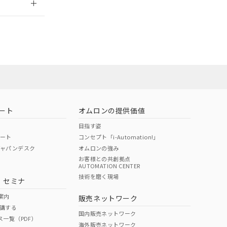
ート
オムロンの提供価値
目指す姿
ポート
コンセプト「i-Automation!」
ジャパンデスク
オムロンの強み
お客様との共創拠点
AUTOMATION CENTER
DIBP
BBP
DEHP
環境保護
技術を磨く現場
・セミナ
状況ページへ
使用期限
検索ください
案内
販売ネットワーク
講する
O
O
O
10
国内販売ネットワーク
ス一覧（PDF）
海外販売ネットワーク