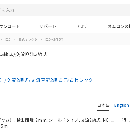
ウンロード
サポート
セミナ
オムロンの
>
E2E
>
形式セレクタ
>
E2E-X2Y2 5M
2線式/交流直流2線式
き）/交流2線式/交流直流2線式 形式セレクタ
日本語
English
き）, 検出距離: 2mm, シールドタイプ, 交流2線式, NC, コード
 5m