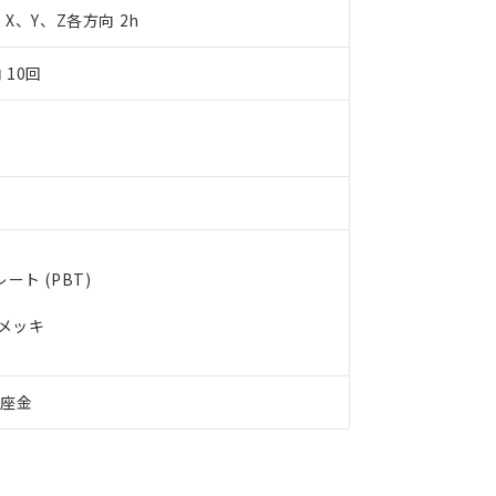
令のフタル酸エステル類４物質の対応では、対応完了までの期間は出
m X、Y、Z各方向 2h
備考欄に対応日を記載しておりました。
品への在庫切替を完了していることから、特段のことがない限り、20
 10回
す。
ト (PBT)
ルメッキ
付座金