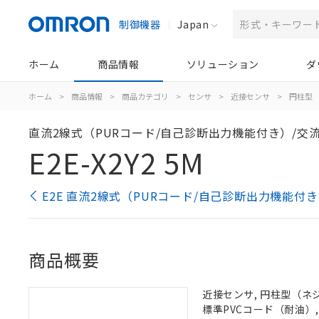
制御機器
Japan
ホーム
商品情報
ソリューション
ダ
ホーム
>
商品情報
>
商品カテゴリ
>
センサ
>
近接センサ
>
円柱型
直流2線式（PURコード/自己診断出力機能付き）/交流
E2E-X2Y2 5M
E2E 直流2線式（PURコード/自己診断出力機能付
商品概要
近接センサ, 円柱型（ネジつ
標準PVCコード（耐油）,