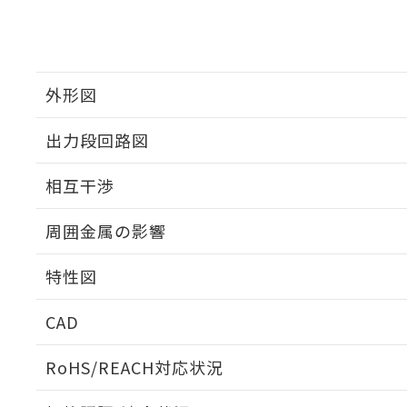
外形図
出力段回路図
外形図
相互干渉
出力段回路図
周囲金属の影響
相互干渉
特性図
周囲金属の影響
CAD
検出物体の大きさと材質による影響
ログイン/会員登録いただくと、CADデータをダウンロ
RoHS/REACH対応状況