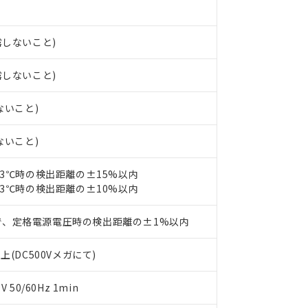
みいただき、同意のうえご利用ください。
材料含有率が中国RoHSの基準値以下であることを示します。
材料含有率が中国RoHSの基準値を超えていることを示します。
、当社制御機器事業取扱商品の当社在庫状況および標準価格(税抜)
ら貴社製品のうち、外国為替および外国貿易法に定める商品（以下｢
質）：
す。当社販売部門へお問い合わせください。
 水銀(Hg) 1000ppm以下、 カドミウム(Cd) 100ppm以下、
たは国外への提供する場合は、日本国政府の輸出許可(または役務取
露しないこと)
000ppm以下、ポリ臭化ビフェニル類(PBB) 1000ppm以下、ポリ臭化ジフェニルエーテル類(P
事業取扱商品の中には、本サービスの対象外となる商品もあること
手続きをとります。
キシル) (DEHP)(別名：DOP) 1000ppm以下、フタル酸ブチルベンジル（BBP） 100
(GB/T26572)：
以下、フタル酸ジイソブチル (DIBP) 1000ppm以下
び標準価格照会結果は、記載している更新日時点での社内データに
物を破棄する場合は、完全に破砕するなど、違法に輸出されないよ
露しないこと)
(水銀) : 1000ppm、 Cd(カドミウム) : 100ppm、
業用監視および制御機器に対する適用除外項目は除く。
覧された時点での実際の在庫および標準価格とは異なる場合がある
1000ppm、 PBBs(ポリ臭化ビフェニル類) : 1000ppm、 PBDEs(ポリ臭化ジフェニルエーテル類
物質については閾値を超える意図的な使用がないことを確認しています。
上の在庫あり
 1000ppm、 DIBP(フタル酸ジイソブチル) : 1000ppm、 BBP(フタル酸ブチルベンジル) :
品を、核兵器、ミサイル、化学兵器、生物兵器またはその他武器並
チルヘキシル)) : 1000ppm
ないこと)
況および標準価格はお客様のお取引先、またはお客様担当のオムロ
用いたしません。
ご相談ください。
は満たないが在庫あり
製品を第三者に販売する場合は、上記1、2および3の内容を当該第
ないこと)
機器販売店や当社販売拠点は「
販売ネットワーク
」をご確認くだ
販売先および販売に係わる関係者が違法に輸出するおそれがある場
用期限
び標準価格結果を当社の事前の承諾なく第三者に漏洩または開示し
え状況などにより、予定月が前後することがあります。
(最新の在庫状況については、お客様のお取引先、またはお客様担当
23℃時の検出距離の±15%以内
（10物質）のすべてが基準値以下であることを示します。
店・当社販売員にご確認ください)
能（部品リスト作成サービス）をご利用いただくには、I-Webメン
23℃時の検出距離の±10%以内
使用状況下において有害物質が外部に漏えいし、環境に深刻な影響を
あります。
機種、また在庫状況の情報を公開していない機種
ェブサイト上で当社にご登録された部品リストについて、当社およ
書ダウンロード
す。当社販売部門へお問い合わせください。
で、定格電源電圧時の検出距離の±1%以内
品・サービスに関するお客様との取引・商談に必要な範囲で利用す
合意する
キャンセル
書をダウンロードすることができます。
上(DC500Vメガにて)
利用者とは、
"個人情報の共同利用に関して"
の「1.共同利用者の
します。
10物質）の非含有証明書
明書（当社基準）
50/60Hz 1min
日時点で非含有を証明するもので、過去に遡って非含有を証明するも