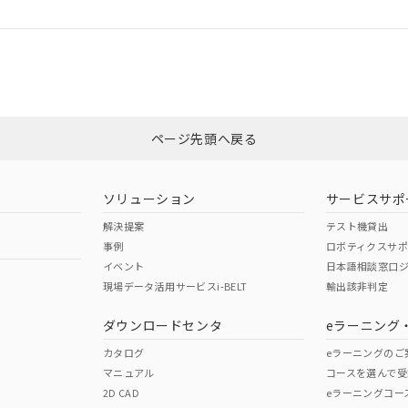
ログイン/会員登録
CCC認証
電波法
みください。
、n: 18mm以上
Yes
N/A
非含有証明書
※3
ページ先頭へ戻る
ダウンロードはこちら
型式承認
NK型式承認
ABS型式承認
韓国
（日本
（アメリカ
ソリューション
サービスサポ
舶規格）
船舶規格）
船舶規格）
解決提案
テスト機貸出
事例
ロボティクスサ
No
No
イベント
日本語相談窓口
現場データ活用サービスi-BELT
輸出該非判定
I)
PBBs
PBDEs
DBP
ダウンロードセンタ
eラーニング
この製品の規格認証/適合
その他の認証はこちらのページからご
カタログ
eラーニングのご
マニュアル
コースを選んで受
O
O
O
2D CAD
eラーニングコー