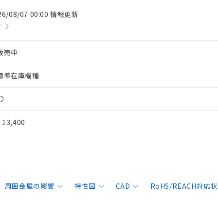
26/08/07 00:00 情報更新
件
販売中
標準在庫機種
〇
¥ 13,400
周囲金属の影響
特性図
CAD
RoHS/REACH対応