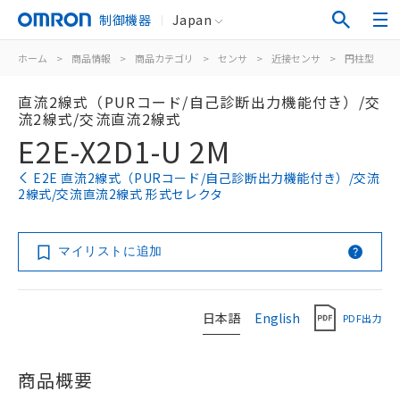
制御機器
Japan
ホーム
>
商品情報
>
商品カテゴリ
>
センサ
>
近接センサ
>
円柱型
>
直流2線式（PURコード/自己診断出力機能付き）/交
流2線式/交流直流2線式
E2E-X2D1-U 2M
E2E 直流2線式（PURコード/自己診断出力機能付き）/交流
2線式/交流直流2線式 形式セレクタ
マイリストに追加
日本語
English
PDF出力
商品概要