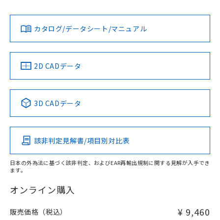
No
No
Yes
対応状況
対応予定月
※1
※2
ダウンロードデータをご利用いただく前に、以下を必ずお読
みください。
カタログ/データシート/マニュアル
対応済み
ソフトウェアの使用条件
LR型式承認
DNV型式承認
BV型式承認
KR型式承
（イギリス
（ノルウェー
（フランス
（韓国
船舶規格）
船舶規格）
船舶規格）
船舶規格
中国 RoHS
注意事項・凡例
2D CADデータ
No
No
No
No
中国 RoHS表
※1 ※2
3D CADデータ
この製品の規格認証/適合状況ページへ
Pb
Hg
Cd
Cr(VI)
その他の認証はこちらのページからご検索ください
検出領域
該非判定見解書/項目別対比表
X
O
O
O
日本の外為法に基づく該非判定、およびEAR再輸出規制に関する見解が入手でき
ます。
"対応済み"や非含有の記載がされた商品であっても、流通
在庫等で未対応品が混在する可能性があります。
オンライン購入
非含有品が必要な際は、弊社営業部門もしくは販売店へお
問い合わせください。
¥ 9,460
販売価格（税込）