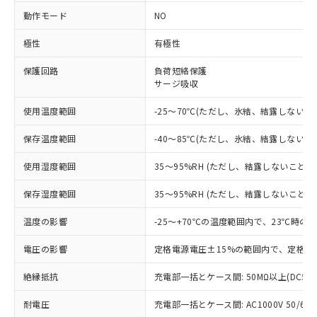
※1 対応状況
動作モード
NO
極性
有極性
対応済み：EU RoHS指令（10物質）の
非含有に対応した製品が提供可能な商品で
保護回路
負荷短絡保護
す。
サージ吸収
対応予定：EU RoHS指令（10物質）の非含
ご利用条件
有に対応した製品に切り替える予定のある
使用温度範囲
-25～70℃(ただし、氷結、結露しないこ
商品です。
対応予定なし：EU RoHS指令（10物質）の
保存温度範囲
-40～85℃(ただし、氷結、結露しないこ
以下の条件をお読みいただき、同意のうえ
非含有に非対応の商品で、対応品を出す予
ご利用ください。
定はありません。
使用湿度範囲
35～95%RH (ただし、結露しないこと)
調査・確認中：EU RoHS指令（10物質）の
本サービスは、当社制御機器事業取扱
※1 中国RoHS○×表
非含有の対応状況を調査中または確認中の
保存湿度範囲
35～95%RH (ただし、結露しないこと)
商品の当社在庫状況および標準価格
商品です。
(税抜)を提供させていただくもので
「○」：最大均質材料含有率が中国RoHSの
温度の影響
-25～+70℃の温度範囲内で、23℃時の
非該当品：ライセンス料など無形物で、有
す。
基準値以下であることを示します。
害物質有無と関係のない商品です。
当社制御機器事業取扱商品の中には、
電圧の影響
定格電源電圧±15%の範囲内で、定格電
「×」：最大均質材料含有率が中国RoHSの
仕入先様の事情により、非含有部品として
本サービスの対象外となる商品もある
基準値を超えていることを示します。
いたものが、含有品と判明した場合などや
当社は、これら貴社製品のうち、外国
ことをご了承ください。
絶縁抵抗
充電部一括とケース間: 50MΩ以上(DC50
「－」：未確認です。当社販売部門へお問
むを得ず変更することがあります。
為替および外国貿易法に定める商品
在庫状況および標準価格照会結果は、
い合わせください。
（以下｢規制貨物等」という）を輸出
記載している更新日時点での社内デー
耐電圧
充電部一括とケース間: AC1000V 50/60Hz
*EU RoHS指令（10物質）：
または国外への提供する場合は、日本