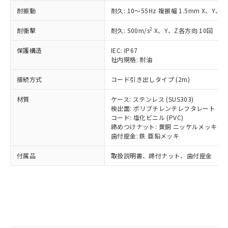
記
タに基づき作成されるものであり、閲
説明
鉛(Pb) 1000ppm以下、 水銀(Hg) 1000ppm以下、 カド
*中国RoHS10物質の基準値 (GB/T26572)：
国政府の輸出許可(または役務取引許
耐振動
耐久: 10～55Hz 複振幅 1.5mm X、Y、
号
覧された時点での実際の在庫および標
ミウム(Cd) 100ppm以下、
Pb(鉛) :1000ppm、 Hg(水銀) : 1000ppm、 Cd(カドミウ
可)を取得するなどの必要な手続きを
六価クロム(Cr(Ⅵ)) 1000ppm以下、ポリ臭化ビフェニル
ム) : 100ppm、
準価格とは異なる場合があることをご
類(PBB) 1000ppm以下、ポリ臭化ジフェニルエーテル類
Cr(Ⅵ)(六価クロム) : 1000ppm、 PBBs(ポリ臭化ビフェ
2
とります。
耐衝撃
耐久: 500m/s
X、Y、Z各方向 10回
了承ください。
(PBDE) 1000ppm以下、フタル酸ビス(2-エチルヘキシ
○
一定数以上の在庫あり
ニル類) : 1000ppm、 PBDEs(ポリ臭化ジフェニルエーテ
当社は規制貨物を破棄する場合は、完
ル) (DEHP)(別名：DOP) 1000ppm以下、フタル酸ブチ
正式な納期状況および標準価格はお客
ル類) : 1000ppm、
保護構造
IEC: IP67
ルベンジル（BBP） 1000ppm以下、フタル酸ジブチル
全に破砕するなど、違法に輸出されな
DBP(フタル酸ジブチル) : 1000ppm、 DIBP(フタル酸ジ
様のお取引先、またはお客様担当のオ
（DBP） 1000ppm以下、フタル酸ジイソブチル
社内規格: 耐油
イソブチル) : 1000ppm、 BBP(フタル酸ブチルベンジ
△
一定数には満たないが在庫あり
いよう必要な手段を講じます。
ムロン制御機器販売店・当社販売員に
(DIBP) 1000ppm以下
ル) : 1000ppm、
当社は貴社製品を、核兵器、ミサイ
但し、RoHS指令で産業用監視および制御機器に対する
DEHP(フタル酸ビス(2-エチルヘキシル)) : 1000ppm
ご相談ください。
接続方式
コード引き出しタイプ (2m)
適用除外項目は除く。
ル、化学兵器、生物兵器またはその他
－
在庫なし(最新の在庫状況につ
オムロン制御機器販売店や当社販売拠
フタル酸エステル類の４物質については閾値を超える意
武器並びにこれらの製造装置等に一切
いては、お客様のお取引先、ま
図的な使用がないことを確認しています。
点は「
販売ネットワーク
」をご確認
材質
ケース: ステンレス (SUS303)
※2 環境保護使用期限
使用いたしません。
たはお客様担当のオムロン制御
ください。
検出面: ポリブチレンテレフタレート (PB
当社は、貴社製品を第三者に販売する
機器販売店・当社販売員にご確
コード: 塩化ビニル (PVC)
在庫状況および標準価格結果を当社の
※2 対応予定月
「ｅ」：有害物質（10物質）のすべてが基
場合は、上記1、2および3の内容を当
締めつけナット: 黄銅 ニッケルメッキ
認ください)
事前の承諾なく第三者に漏洩または開
準値以下であることを示します。
歯付座金: 鉄 亜鉛メッキ
該第三者に通知します。また当社は、
示しないようお願いします。
部品在庫の切り替え状況などにより、予定
「10」：通常の使用状況下において有害物
販売先および販売に係わる関係者が違
マイパーツ機能（部品リスト作成サー
空
受注生産機種、また在庫状況の
付属品
取扱説明書、締付ナット、歯付座金
月が前後することがあります。
質が外部に漏えいし、環境に深刻な影響を
法に輸出するおそれがある場合は、取
ビス）をご利用いただくには、I-Web
白
情報を公開していない機種
及ぼさない年数を意味します。
り引きをいたしません。
メンバーズにご登録されている必要が
「－」：未確認です。当社販売部門へお問
あります。
い合わせください。
お客様が当ウェブサイト上で当社にご
※3 非含有証明書ダウンロード
登録された部品リストについて、当社
および当社の共同利用者が、当社の製
下記の非含有証明書をダウンロードするこ
品・サービスに関するお客様との取