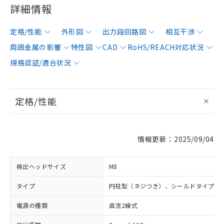
詳細情報
定格/性能
外形図
出力段回路図
相互干渉
周囲金属の影響
特性図
CAD
RoHS/REACH対応状況
規格認証/適合状況
定格/性能
情報更新：2025/09/04
検出ヘッドサイズ
M8
タイプ
円柱型（ネジつき）、シールドタイプ
電源の種類
直流2線式