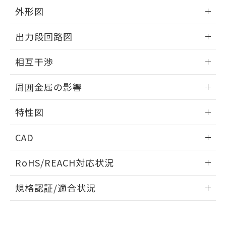
とができます。
合意する
キャンセル
引・商談に必要な範囲で利用すること
外形図
をご了承ください。
EU RoHS指令（10物質）の非含有証明書
情報更新：2025/09/04
※当社の共同利用者とは、
"個人情報
出力段回路図
51物質の非含有証明書（当社基準）
の共同利用に関して"
の「1.共同利
※本証明書は発行日時点で非含有を証明す
用者の範囲」に記載されている法人を
外形図
情報更新：2025/09/04
るもので、過去に遡って非含有を証明する
相互干渉
指します。
ものではありません。
出力段回路図
また、RoHS指令のフタル酸エステル類４
情報更新：2025/09/04
周囲金属の影響
物質の対応では、対応完了までの期間は出
荷製品に未対応品が混在することから備考
相互干渉
情報更新：2025/09/04
特性図
欄に対応日を記載しておりました。
既に当社にて対応品への在庫切替を完了
周囲金属の影響
情報更新：2025/09/04
していることから、特段のことがない限
CAD
り、2022年1月12日より割愛しておりま
検出物体の大きさと材質による影響
す。
ログイン/会員登録いただくと、CADデータをダウンロー
RoHS/REACH対応状況
ドすることができます。
A: 20mm以上、B: 15mm以上
情報更新：2026/7/29
規格認証/適合状況
ログイン/会員登録
EU RoHS
注意事項・凡例
タイムチャート
l: 0mm以上、φd: 8mm以上、D: 0mm以上、m: 4.5mm以
UL認証
CSA認証
CEマーキング
上、n: 12mm以上