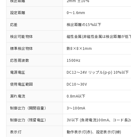
検出距離
2mm ±10%
設定距離
0～1.6mm
応差
検出距離の15%以下
検出可能物体
磁性金属(非磁性金属は検出距離が低下し
標準検出物体
鉄8×8×1mm
応答周波数
1500Hz
電源電圧
DC12～24V リップル(p-p) 10%以下
使用電圧範囲
DC10～30V
漏れ電流
0.8mA以下
制御出力（開閉容量）
3～100mA
制御出力（残留電圧）
3V以下 (負荷電流100mA、コード長2m時
表示灯
動作表示灯(赤)、設定表示灯(緑)