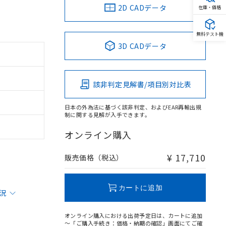
2D CADデータ
在庫・価格
無料テスト機
3D CADデータ
該非判定見解書/項目別対比表
日本の外為法に基づく該非判定、およびEAR再輸出規
制に関する見解が入手できます。
オンライン購入
¥ 17,710
販売価格（税込）
カートに追加
状況
オンライン購入における出荷予定日は、カートに追加
～「ご購入手続き：価格・納期の確認」画面にてご確