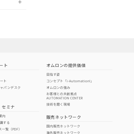
ート
オムロンの提供価値
目指す姿
ポート
コンセプト「i-Automation!」
ジャパンデスク
オムロンの強み
お客様との共創拠点
AUTOMATION CENTER
DIBP
BBP
DEHP
環境保護
技術を磨く現場
・セミナ
状況ページへ
使用期限
検索ください
案内
販売ネットワーク
講する
O
O
O
10
国内販売ネットワーク
ス一覧（PDF）
海外販売ネットワーク