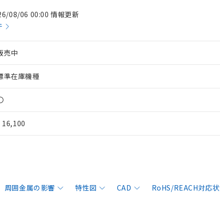
26/08/06 00:00 情報更新
件
販売中
標準在庫機種
〇
¥ 16,100
周囲金属の影響
特性図
CAD
RoHS/REACH対応