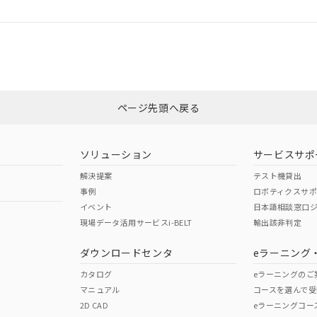
ログイン/会員登録
CCC認証
電波法
みください。
、n: 45mm以上
Yes
N/A
非含有証明書
※3
ページ先頭へ戻る
ダウンロードはこちら
型式承認
NK型式承認
ABS型式承認
韓国
（日本
（アメリカ
ソリューション
サービスサポ
舶規格）
船舶規格）
船舶規格）
解決提案
テスト機貸出
事例
ロボティクスサ
No
No
イベント
日本語相談窓口
現場データ活用サービスi-BELT
輸出該非判定
I)
PBBs
PBDEs
DBP
ダウンロードセンタ
eラーニング
この製品の規格認証/適合
その他の認証はこちらのページからご
カタログ
eラーニングのご
マニュアル
コースを選んで受
O
O
O
2D CAD
eラーニングコー