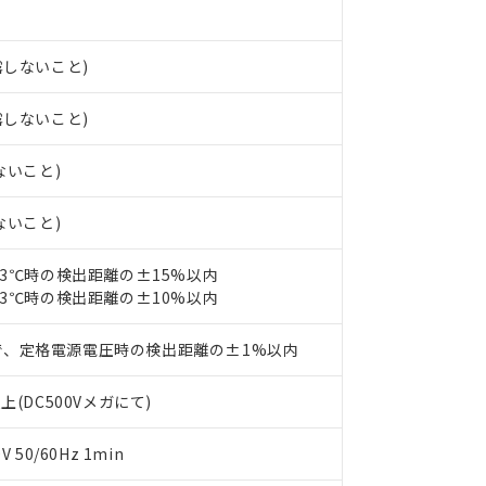
みいただき、同意のうえご利用ください。
材料含有率が中国RoHSの基準値以下であることを示します。
材料含有率が中国RoHSの基準値を超えていることを示します。
、当社制御機器事業取扱商品の当社在庫状況および標準価格(税抜)
ら貴社製品のうち、外国為替および外国貿易法に定める商品（以下｢
質）：
す。当社販売部門へお問い合わせください。
 水銀(Hg) 1000ppm以下、 カドミウム(Cd) 100ppm以下、
たは国外への提供する場合は、日本国政府の輸出許可(または役務取
露しないこと)
000ppm以下、ポリ臭化ビフェニル類(PBB) 1000ppm以下、ポリ臭化ジフェニルエーテル類(P
事業取扱商品の中には、本サービスの対象外となる商品もあること
手続きをとります。
キシル) (DEHP)(別名：DOP) 1000ppm以下、フタル酸ブチルベンジル（BBP） 100
(GB/T26572)：
以下、フタル酸ジイソブチル (DIBP) 1000ppm以下
び標準価格照会結果は、記載している更新日時点での社内データに
物を破棄する場合は、完全に破砕するなど、違法に輸出されないよ
露しないこと)
(水銀) : 1000ppm、 Cd(カドミウム) : 100ppm、
業用監視および制御機器に対する適用除外項目は除く。
覧された時点での実際の在庫および標準価格とは異なる場合がある
1000ppm、 PBBs(ポリ臭化ビフェニル類) : 1000ppm、 PBDEs(ポリ臭化ジフェニルエーテル類
物質については閾値を超える意図的な使用がないことを確認しています。
上の在庫あり
 1000ppm、 DIBP(フタル酸ジイソブチル) : 1000ppm、 BBP(フタル酸ブチルベンジル) :
品を、核兵器、ミサイル、化学兵器、生物兵器またはその他武器並
チルヘキシル)) : 1000ppm
ないこと)
況および標準価格はお客様のお取引先、またはお客様担当のオムロ
用いたしません。
ご相談ください。
は満たないが在庫あり
製品を第三者に販売する場合は、上記1、2および3の内容を当該第
ないこと)
機器販売店や当社販売拠点は「
販売ネットワーク
」をご確認くだ
販売先および販売に係わる関係者が違法に輸出するおそれがある場
用期限
び標準価格結果を当社の事前の承諾なく第三者に漏洩または開示し
え状況などにより、予定月が前後することがあります。
(最新の在庫状況については、お客様のお取引先、またはお客様担当
23℃時の検出距離の±15%以内
（10物質）のすべてが基準値以下であることを示します。
店・当社販売員にご確認ください)
能（部品リスト作成サービス）をご利用いただくには、I-Webメン
23℃時の検出距離の±10%以内
使用状況下において有害物質が外部に漏えいし、環境に深刻な影響を
あります。
機種、また在庫状況の情報を公開していない機種
ェブサイト上で当社にご登録された部品リストについて、当社およ
書ダウンロード
す。当社販売部門へお問い合わせください。
で、定格電源電圧時の検出距離の±1%以内
品・サービスに関するお客様との取引・商談に必要な範囲で利用す
合意する
キャンセル
書をダウンロードすることができます。
上(DC500Vメガにて)
利用者とは、
"個人情報の共同利用に関して"
の「1.共同利用者の
します。
10物質）の非含有証明書
明書（当社基準）
50/60Hz 1min
日時点で非含有を証明するもので、過去に遡って非含有を証明するも