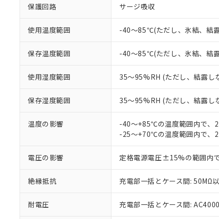
以下の条件をお読
「○」：最大均質
保護回路
サージ吸収
「×」：最大均質
本サービスは
当社は、これ
*EU RoHS指令（10物
「－」：未確認で
鉛(Pb) 1000ppm以下、
くものです。
う）を輸出ま
使用温度範囲
-40～85℃(ただし、氷結、結
記
説明
六価クロム(Cr(Ⅵ)) 1
当社制御機器
などの必要な
フタル酸ビス(2-エチルヘ
号
*中国RoHS10物質の基準値 
ル（DBP） 1000ppm
在庫状況およ
当社は規制貨
保存温度範囲
-40～85℃(ただし、氷結、結
Pb(鉛) :1000ppm、 Hg
但し、RoHS指令で産
のであり、閲
ます。
Cr(Ⅵ)(六価クロム) : 
フタル酸エステル類の４
○
一定数以
DBP(フタル酸ジブチル) :
い。
当社は貴社製
DEHP(フタル酸ビス(2-エ
使用湿度範囲
35～95%RH (ただし、結露し
正式な納期状
置等に一切使
当社販売員に
※2 対応予定月
△
一定数に
当社は、貴社
保存湿度範囲
35～95%RH (ただし、結露し
オムロン制御
また当社は、
※2 環境保護使
在庫状況およ
部品在庫の切り替
たしません。
－
在庫なし
す。
温度の影響
-40～+85℃の温度範囲内で、
「ｅ」：有害物質
機器販売
マイパーツ機
-25～+70℃の温度範囲内で、
「10」：通常の
ている必要が
味します。
空
受注生産
お客様が当ウ
※3 非含有証明
「－」：未確認で
電圧の影響
定格電源電圧±15%の範囲内
白
が、当社の製
さい。
下記の非含有証明
絶縁抵抗
充電部一括とケース間: 50MΩ以
※当社の共同
いる法人を指
EU RoHS指令（
51物質の非含有証
耐電圧
充電部一括とケース間: AC4000V 
※本証明書は発行