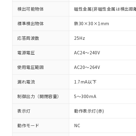
検出可能物体
磁性金属(非磁性金属は検出距
標準検出物体
鉄30×30×1mm
応答周波数
25Hz
電源電圧
AC24～240V
使用電圧範囲
AC20～264V
漏れ電流
1.7mA以下
※1 対応状況
制御出力（開閉容量）
5～300mA
対応済み：EU
対応予定：EU R
対応予定なし：EU
表示灯
動作表示灯(赤)
調査・確認中：EU
ご利用条件
非該当品：ライセ
動作モード
NC
※1 中国RoHS
仕入先様の事情に
があります。