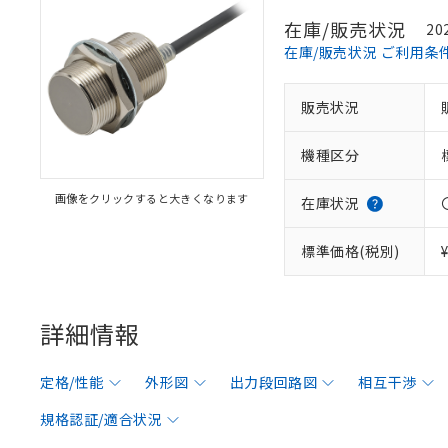
在庫/販売状況
20
在庫/販売状況 ご利用条
販売状況
機種区分
画像をクリックすると大きくなります
在庫状況
標準価格(税別)
詳細情報
定格/性能
外形図
出力段回路図
相互干渉
規格認証/適合状況