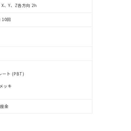
令のフタル酸エステル類４物質の対応では、対応完了までの期間は出
m X、Y、Z各方向 2h
備考欄に対応日を記載しておりました。
品への在庫切替を完了していることから、特段のことがない限り、20
 10回
す。
ト (PBT)
ルメッキ
付座金