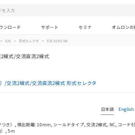
ウンロード
サポート
セミナ
オムロンの
>
E2E
>
形式セレクタ
>
E2E-X10Y2 5M
2線式/交流直流2線式
き）/交流2線式/交流直流2線式 形式セレクタ
日本語
English
き）, 検出距離: 10mm, シールドタイプ, 交流2線式, NC, コー
）, 5m