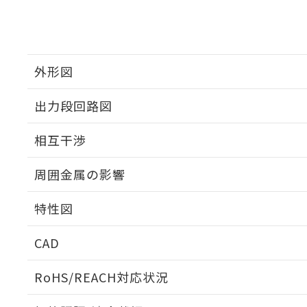
外形図
出力段回路図
外形図
相互干渉
出力段回路図
周囲金属の影響
相互干渉
特性図
周囲金属の影響
CAD
検出物体の大きさと材質による影響
ログイン/会員登録いただくと、CADデータをダウンロ
RoHS/REACH対応状況