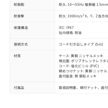
また、RoHS指
耐振動
耐久: 10～55Hz 複振幅 1.5m
混在することから
既に当社にて対応
2
耐衝撃
耐久: 1000m/s
X、Y、Z各方向
り割愛しておりま
保護構造
IEC: IP67
社内規格: 耐油
接続方式
コード引き出しタイプ (5m)
材質
ケース: 黄銅 ニッケルメッキ
検出面: ポリブチレンテレフタレー
コード: 塩化ビニル (PVC)
締めつけナット: 黄銅 ニッケ
歯付座金: 鉄 亜鉛メッキ
付属品
取扱説明書、締付ナット、歯