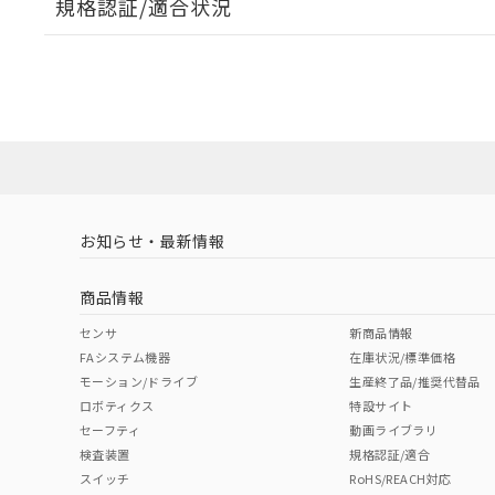
規格認証/適合状況
A: 100mm以上、B: 70mm以上
EU RoHS
注意事項・凡例
UL認証
CSA認証
CEマーキング
ダウンロードデータをご利用いただく前に、以下を必ずお読
タイムチャート
l: 0mm以上、φd: 30mm以上、D: 0mm以上、m: 40mm以上
No
No
Yes
対応状況
対応予定月
※1
※2
ソフトウェアの使用条件
対応済み
LR型式承認
DNV型式承認
BV型式承認
KR
（イギリス
（ノルウェー
（フランス
（
お知らせ・最新情報
中国 RoHS
注意事項・凡例
船舶規格）
船舶規格）
船舶規格）
船
商品情報
No
No
No
No
中国 RoHS表
※1 ※2
センサ
新商品情報
FAシステム機器
在庫状況/標準価格
Pb
Hg
Cd
Cr(V
モーション/ドライブ
生産終了品/推奨代替品
ロボティクス
特設サイト
検出領域
セーフティ
動画ライブラリ
検査装置
規格認証/適合
X
O
O
O
スイッチ
RoHS/REACH対応