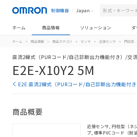
制御機器
Japan
ホーム
商品情報
ソリューション
ダ
ホーム
>
商品情報
>
商品カテゴリ
>
センサ
>
近接センサ
>
円柱型
直流2線式（PURコード/自己診断出力機能付き）/交流
E2E-X10Y2 5M
E2E 直流2線式（PURコード/自己診断出力機能付
商品概要
近接センサ, 円柱型（ネジつ
プ, 標準PVCコード（耐油