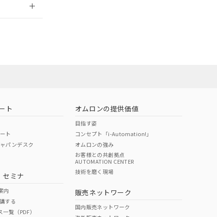
ート
オムロンの提供価値
目指す姿
ポート
コンセプト「i-Automation!」
ジャパンデスク
オムロンの強み
お客様との共創拠点
AUTOMATION CENTER
DIBP
BBP
DEHP
環境保護
技術を磨く現場
・セミナ
状況ページへ
使用期限
検索ください
案内
販売ネットワーク
講する
O
O
O
10
国内販売ネットワーク
ス一覧（PDF）