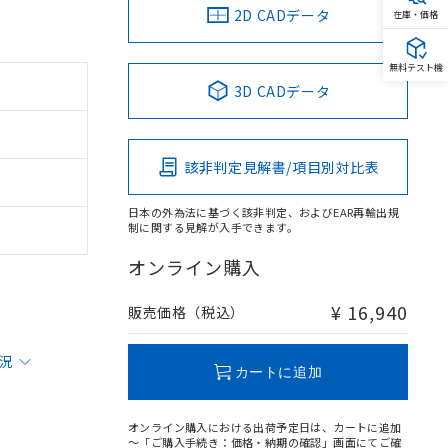
2D CADデータ
在庫・価格
無料テスト機
3D CADデータ
該非判定見解書/項目別対比表
日本の外為法に基づく該非判定、およびEAR再輸出規
制に関する見解が入手できます。
オンライン購入
¥ 16,940
販売価格（税込）
状況
カートに追加
オンライン購入における出荷予定日は、カートに追加
～「ご購入手続き：価格・納期の確認」画面にてご確