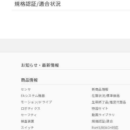
規格認証/適合状況
A: 100mm以上、B: 70mm以上
EU RoHS
注意事項・凡例
UL認証
CSA認証
CEマーキング
ダウンロードデータをご利用いただく前に、以下を必ずお読
タイムチャート
l: 0mm以上、φd: 30mm以上、D: 0mm以上、m: 40mm以上
No
No
Yes
対応状況
対応予定月
※1
※2
ソフトウェアの使用条件
対応済み
LR型式承認
DNV型式承認
BV型式承認
KR
（イギリス
（ノルウェー
（フランス
（
お知らせ・最新情報
中国 RoHS
注意事項・凡例
船舶規格）
船舶規格）
船舶規格）
船
商品情報
No
No
No
No
中国 RoHS表
※1 ※2
センサ
新商品情報
FAシステム機器
在庫状況/標準価格
Pb
Hg
Cd
Cr(V
モーション/ドライブ
生産終了品/推奨代替品
ロボティクス
特設サイト
検出領域
セーフティ
動画ライブラリ
検査装置
規格認証/適合
X
O
O
O
スイッチ
RoHS/REACH対応