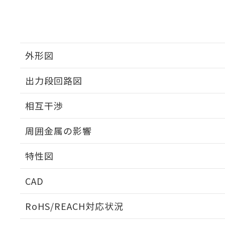
外形図
出力段回路図
外形図
相互干渉
出力段回路図
周囲金属の影響
相互干渉
特性図
周囲金属の影響
CAD
検出物体の大きさと材質による影響
ログイン/会員登録いただくと、CADデータをダウンロ
RoHS/REACH対応状況