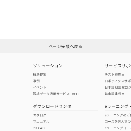
ログイン/会員登録
CCC認証
電波法
みください。
、n: 45mm以上
Yes
N/A
非含有証明書
※3
ページ先頭へ戻る
ダウンロードはこちら
型式承認
NK型式承認
ABS型式承認
韓国
（日本
（アメリカ
ソリューション
サービスサポ
舶規格）
船舶規格）
船舶規格）
解決提案
テスト機貸出
事例
ロボティクスサ
No
No
イベント
日本語相談窓口
現場データ活用サービスi-BELT
輸出該非判定
I)
PBBs
PBDEs
DBP
ダウンロードセンタ
eラーニング
この製品の規格認証/適合
その他の認証はこちらのページからご
カタログ
eラーニングのご
マニュアル
コースを選んで受
O
O
O
2D CAD
eラーニングコー