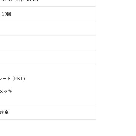
令のフタル酸エステル類４物質の対応では、対応完了までの期間は出
備考欄に対応日を記載しておりました。
 10回
品への在庫切替を完了していることから、特段のことがない限り、20
す。
ト (PBT)
ルメッキ
付座金