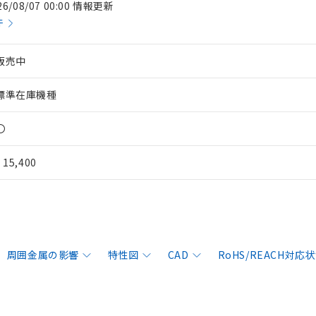
26/08/07 00:00 情報更新
件
販売中
標準在庫機種
〇
¥ 15,400
周囲金属の影響
特性図
CAD
RoHS/REACH対応