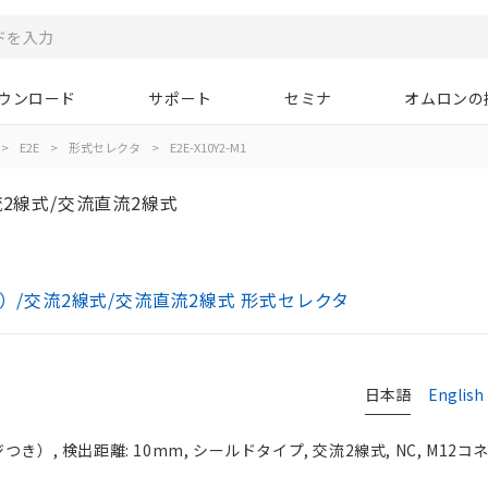
ウンロード
サポート
セミナ
オムロンの
>
E2E
>
形式セレクタ
>
E2E-X10Y2-M1
2線式/交流直流2線式
き）/交流2線式/交流直流2線式 形式セレクタ
日本語
English
き）, 検出距離: 10mm, シールドタイプ, 交流2線式, NC, M12