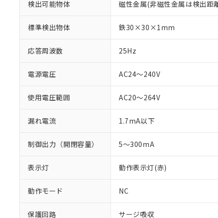
検出可能物体
磁性金属(非磁性金属は検出距
標準検出物体
鉄30×30×1mm
応答周波数
25Hz
電源電圧
AC24～240V
使用電圧範囲
AC20～264V
漏れ電流
1.7mA以下
※1 対応状況
制御出力（開閉容量）
5～300mA
対応済み：EU
対応予定：EU R
表示灯
動作表示灯(赤)
対応予定なし：EU
調査・確認中：EU
ご利用条件
動作モード
NC
非該当品：ライセ
※1 中国RoHS
仕入先様の事情に
保護回路
サージ吸収
があります。