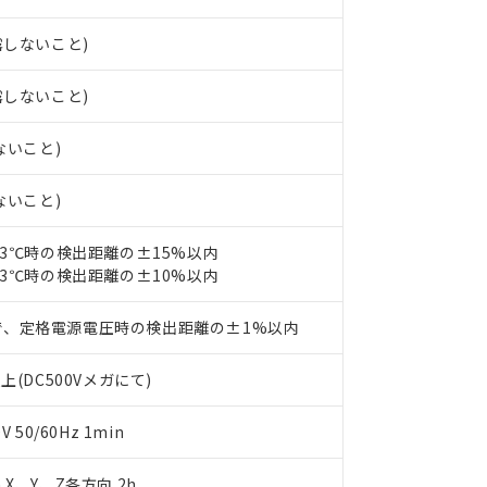
みいただき、同意のうえご利用ください。
材料含有率が中国RoHSの基準値以下であることを示します。
材料含有率が中国RoHSの基準値を超えていることを示します。
露しないこと)
、当社制御機器事業取扱商品の当社在庫状況および標準価格(税抜)
ら貴社製品のうち、外国為替および外国貿易法に定める商品（以下｢
質）：
す。当社販売部門へお問い合わせください。
 水銀(Hg) 1000ppm以下、 カドミウム(Cd) 100ppm以下、
たは国外への提供する場合は、日本国政府の輸出許可(または役務取
000ppm以下、ポリ臭化ビフェニル類(PBB) 1000ppm以下、ポリ臭化ジフェニルエーテル類(P
事業取扱商品の中には、本サービスの対象外となる商品もあること
手続きをとります。
キシル) (DEHP)(別名：DOP) 1000ppm以下、フタル酸ブチルベンジル（BBP） 100
露しないこと)
(GB/T26572)：
以下、フタル酸ジイソブチル (DIBP) 1000ppm以下
び標準価格照会結果は、記載している更新日時点での社内データに
物を破棄する場合は、完全に破砕するなど、違法に輸出されないよ
(水銀) : 1000ppm、 Cd(カドミウム) : 100ppm、
業用監視および制御機器に対する適用除外項目は除く。
覧された時点での実際の在庫および標準価格とは異なる場合がある
1000ppm、 PBBs(ポリ臭化ビフェニル類) : 1000ppm、 PBDEs(ポリ臭化ジフェニルエーテル類
物質については閾値を超える意図的な使用がないことを確認しています。
ないこと)
上の在庫あり
 1000ppm、 DIBP(フタル酸ジイソブチル) : 1000ppm、 BBP(フタル酸ブチルベンジル) :
品を、核兵器、ミサイル、化学兵器、生物兵器またはその他武器並
チルヘキシル)) : 1000ppm
況および標準価格はお客様のお取引先、またはお客様担当のオムロ
用いたしません。
ないこと)
ご相談ください。
は満たないが在庫あり
製品を第三者に販売する場合は、上記1、2および3の内容を当該第
機器販売店や当社販売拠点は「
販売ネットワーク
」をご確認くだ
販売先および販売に係わる関係者が違法に輸出するおそれがある場
用期限
び標準価格結果を当社の事前の承諾なく第三者に漏洩または開示し
え状況などにより、予定月が前後することがあります。
23℃時の検出距離の±15%以内
(最新の在庫状況については、お客様のお取引先、またはお客様担当
23℃時の検出距離の±10%以内
（10物質）のすべてが基準値以下であることを示します。
店・当社販売員にご確認ください)
能（部品リスト作成サービス）をご利用いただくには、I-Webメン
使用状況下において有害物質が外部に漏えいし、環境に深刻な影響を
あります。
で、定格電源電圧時の検出距離の±1%以内
機種、また在庫状況の情報を公開していない機種
ェブサイト上で当社にご登録された部品リストについて、当社およ
書ダウンロード
す。当社販売部門へお問い合わせください。
品・サービスに関するお客様との取引・商談に必要な範囲で利用す
合意する
キャンセル
上(DC500Vメガにて)
書をダウンロードすることができます。
利用者とは、
"個人情報の共同利用に関して"
の「1.共同利用者の
50/60Hz 1min
します。
10物質）の非含有証明書
明書（当社基準）
日時点で非含有を証明するもので、過去に遡って非含有を証明するも
m X、Y、Z各方向 2h