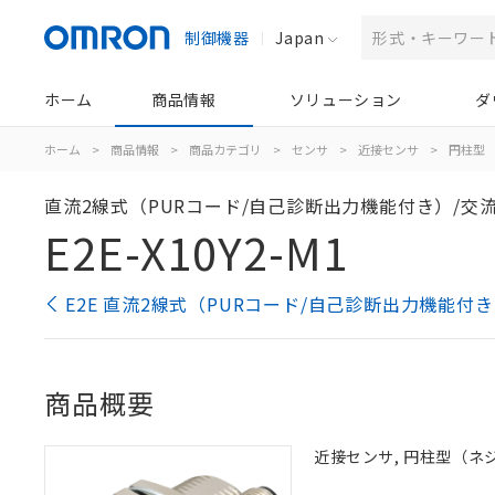
制御機器
Japan
ホーム
商品情報
ソリューション
ダ
ホーム
>
商品情報
>
商品カテゴリ
>
センサ
>
近接センサ
>
円柱型
直流2線式（PURコード/自己診断出力機能付き）/交流
E2E-X10Y2-M1
E2E 直流2線式（PURコード/自己診断出力機能付
商品概要
近接センサ, 円柱型（ネジつ