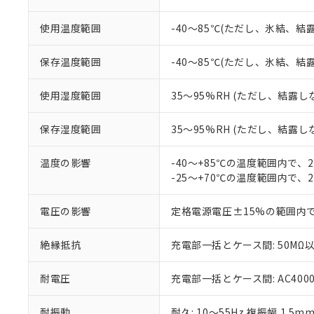
以下の条件をお読
「○」：最大均質
「×」：最大均質
使用温度範囲
-40～85℃(ただし、氷結、結
本サービスは
当社は、これ
*EU RoHS指令（10物
「－」：未確認で
鉛(Pb) 1000ppm以下、
くものです。
う）を輸出ま
記
説明
六価クロム(Cr(Ⅵ)) 1
当社制御機器
などの必要な
フタル酸ビス(2-エチルヘ
保存温度範囲
-40～85℃(ただし、氷結、結
号
*中国RoHS10物質の基準値 
ル（DBP） 1000ppm
在庫状況およ
当社は規制貨
Pb(鉛) :1000ppm、 Hg
但し、RoHS指令で産
のであり、閲
ます。
Cr(Ⅵ)(六価クロム) : 
フタル酸エステル類の４
使用湿度範囲
35～95%RH (ただし、結露し
○
一定数以
DBP(フタル酸ジブチル) :
い。
当社は貴社製
DEHP(フタル酸ビス(2-エ
正式な納期状
置等に一切使
保存湿度範囲
35～95%RH (ただし、結露し
当社販売員に
※2 対応予定月
△
一定数に
当社は、貴社
オムロン制御
また当社は、
※2 環境保護使
在庫状況およ
部品在庫の切り替
たしません。
温度の影響
-40～+85℃の温度範囲内で、
－
在庫なし
す。
-25～+70℃の温度範囲内で、
「ｅ」：有害物質
機器販売
マイパーツ機
「10」：通常の
ている必要が
味します。
電圧の影響
定格電源電圧±15%の範囲内
空
受注生産
お客様が当ウ
※3 非含有証明
「－」：未確認で
白
が、当社の製
絶縁抵抗
充電部一括とケース間: 50MΩ以
さい。
下記の非含有証明
※当社の共同
耐電圧
充電部一括とケース間: AC4000V 
いる法人を指
EU RoHS指令（
51物質の非含有証
※本証明書は発行
耐振動
耐久: 10～55Hz 複振幅 1.5m