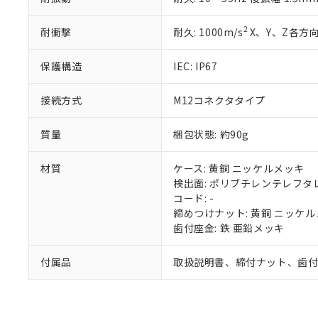
また、RoHS指
混在することから
2
耐衝撃
耐久: 1000m/s
X、Y、Z各方向
既に当社にて対応
り割愛しておりま
保護構造
IEC: IP67
接続方式
M12コネクタタイプ
質量
梱包状態: 約90g
材質
ケース: 黄銅 ニッケルメッキ
検出面: ポリブチレンテレフタレー
コード: -
締めつけナット: 黄銅 ニッケ
歯付座金: 鉄 亜鉛メッキ
付属品
取扱説明書、締付ナット、歯