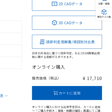
2D CADデータ
在庫・価格
無料テスト機
3D CADデータ
該非判定見解書/項目別対比表
日本の外為法に基づく該非判定、およびEAR再輸出規
制に関する見解が入手できます。
オンライン購入
¥ 17,710
販売価格（税込）
カートに追加
状況
オンライン購入における出荷予定日は、カートに追加
～「ご購入手続き：価格・納期の確認」画面にてご確