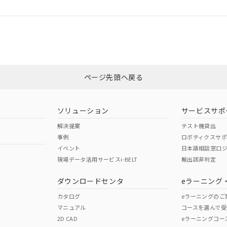
ログイン/会員登録
CCC認証
電波法
みください。
、n: 45mm以上
Yes
N/A
非含有証明書
※3
ページ先頭へ戻る
ダウンロードはこちら
型式承認
NK型式承認
ABS型式承認
韓国
（日本
（アメリカ
ソリューション
サービスサポ
舶規格）
船舶規格）
船舶規格）
解決提案
テスト機貸出
事例
ロボティクスサ
No
No
イベント
日本語相談窓口
現場データ活用サービスi-BELT
輸出該非判定
I)
PBBs
PBDEs
DBP
ダウンロードセンタ
eラーニング
この製品の規格認証/適合
その他の認証はこちらのページからご
カタログ
eラーニングのご
マニュアル
コースを選んで受
O
O
O
2D CAD
eラーニングコー