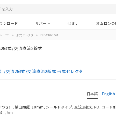
ウンロード
サポート
セミナ
オムロンの
>
E2E
>
形式セレクタ
>
E2E-X10Y1 5M
2線式/交流直流2線式
き）/交流2線式/交流直流2線式 形式セレクタ
日本語
English
き）, 検出距離: 10mm, シールドタイプ, 交流2線式, NO, コー
）, 5m