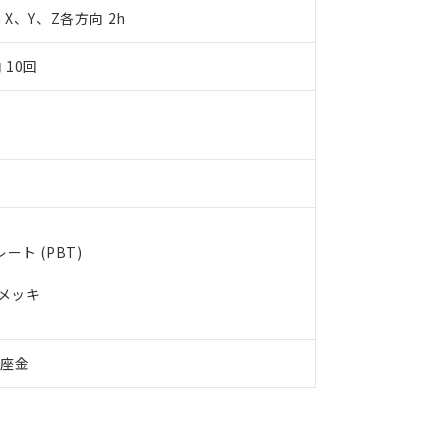
令のフタル酸エステル類４物質の対応では、対応完了までの期間は出
m X、Y、Z各方向 2h
備考欄に対応日を記載しておりました。
品への在庫切替を完了していることから、特段のことがない限り、20
 10回
す。
ト (PBT)
ルメッキ
付座金