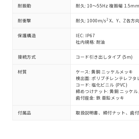
また、RoHS指
耐振動
耐久: 10～55Hz 複振幅 1.5m
混在することから
既に当社にて対応
2
耐衝撃
耐久: 1000m/s
X、Y、Z各方向
り割愛しておりま
保護構造
IEC: IP67
社内規格: 耐油
接続方式
コード引き出しタイプ (5m)
材質
ケース: 黄銅 ニッケルメッキ
検出面: ポリブチレンテレフタレー
コード: 塩化ビニル (PVC)
締めつけナット: 黄銅 ニッケ
歯付座金: 鉄 亜鉛メッキ
付属品
取扱説明書、締付ナット、歯