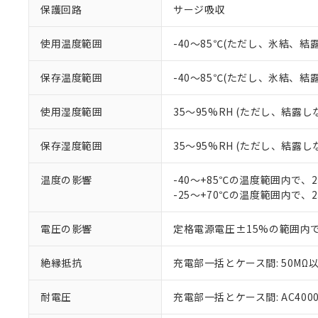
以下の条件をお読
「○」：最大均質
保護回路
サージ吸収
「×」：最大均質
本サービスは
当社は、これ
*EU RoHS指令（10物
「－」：未確認で
鉛(Pb) 1000ppm以下、
くものです。
う）を輸出ま
使用温度範囲
-40～85℃(ただし、氷結、結
記
説明
六価クロム(Cr(Ⅵ)) 1
当社制御機器
などの必要な
フタル酸ビス(2-エチルヘ
号
*中国RoHS10物質の基準値 
ル（DBP） 1000ppm
在庫状況およ
当社は規制貨
保存温度範囲
-40～85℃(ただし、氷結、結
Pb(鉛) :1000ppm、 Hg
但し、RoHS指令で産
のであり、閲
ます。
Cr(Ⅵ)(六価クロム) : 
フタル酸エステル類の４
○
一定数以
DBP(フタル酸ジブチル) :
い。
当社は貴社製
DEHP(フタル酸ビス(2-エ
使用湿度範囲
35～95%RH (ただし、結露し
正式な納期状
置等に一切使
当社販売員に
※2 対応予定月
△
一定数に
当社は、貴社
保存湿度範囲
35～95%RH (ただし、結露し
オムロン制御
また当社は、
※2 環境保護使
在庫状況およ
部品在庫の切り替
たしません。
－
在庫なし
す。
温度の影響
-40～+85℃の温度範囲内で、
「ｅ」：有害物質
機器販売
マイパーツ機
-25～+70℃の温度範囲内で、
「10」：通常の
ている必要が
味します。
空
受注生産
お客様が当ウ
※3 非含有証明
「－」：未確認で
電圧の影響
定格電源電圧±15%の範囲内
白
が、当社の製
さい。
下記の非含有証明
絶縁抵抗
充電部一括とケース間: 50MΩ以
※当社の共同
いる法人を指
EU RoHS指令（
51物質の非含有証
耐電圧
充電部一括とケース間: AC4000V 
※本証明書は発行