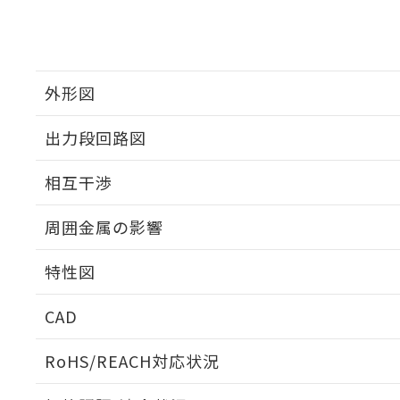
外形図
出力段回路図
外形図
相互干渉
出力段回路図
周囲金属の影響
相互干渉
特性図
周囲金属の影響
CAD
検出物体の大きさと材質による影響
ログイン/会員登録いただくと、CADデータをダウンロ
RoHS/REACH対応状況