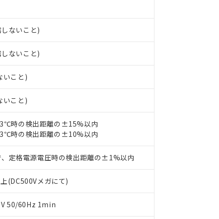
みいただき、同意のうえご利用ください。
材料含有率が中国RoHSの基準値以下であることを示します。
材料含有率が中国RoHSの基準値を超えていることを示します。
、当社制御機器事業取扱商品の当社在庫状況および標準価格(税抜)
ら貴社製品のうち、外国為替および外国貿易法に定める商品（以下｢
質）：
す。当社販売部門へお問い合わせください。
 水銀(Hg) 1000ppm以下、 カドミウム(Cd) 100ppm以下、
たは国外への提供する場合は、日本国政府の輸出許可(または役務取
露しないこと)
000ppm以下、ポリ臭化ビフェニル類(PBB) 1000ppm以下、ポリ臭化ジフェニルエーテル類(P
事業取扱商品の中には、本サービスの対象外となる商品もあること
手続きをとります。
キシル) (DEHP)(別名：DOP) 1000ppm以下、フタル酸ブチルベンジル（BBP） 100
(GB/T26572)：
以下、フタル酸ジイソブチル (DIBP) 1000ppm以下
び標準価格照会結果は、記載している更新日時点での社内データに
物を破棄する場合は、完全に破砕するなど、違法に輸出されないよ
露しないこと)
(水銀) : 1000ppm、 Cd(カドミウム) : 100ppm、
業用監視および制御機器に対する適用除外項目は除く。
覧された時点での実際の在庫および標準価格とは異なる場合がある
1000ppm、 PBBs(ポリ臭化ビフェニル類) : 1000ppm、 PBDEs(ポリ臭化ジフェニルエーテル類
物質については閾値を超える意図的な使用がないことを確認しています。
上の在庫あり
 1000ppm、 DIBP(フタル酸ジイソブチル) : 1000ppm、 BBP(フタル酸ブチルベンジル) :
品を、核兵器、ミサイル、化学兵器、生物兵器またはその他武器並
チルヘキシル)) : 1000ppm
ないこと)
況および標準価格はお客様のお取引先、またはお客様担当のオムロ
用いたしません。
ご相談ください。
は満たないが在庫あり
製品を第三者に販売する場合は、上記1、2および3の内容を当該第
ないこと)
機器販売店や当社販売拠点は「
販売ネットワーク
」をご確認くだ
販売先および販売に係わる関係者が違法に輸出するおそれがある場
用期限
び標準価格結果を当社の事前の承諾なく第三者に漏洩または開示し
え状況などにより、予定月が前後することがあります。
(最新の在庫状況については、お客様のお取引先、またはお客様担当
23℃時の検出距離の±15%以内
（10物質）のすべてが基準値以下であることを示します。
店・当社販売員にご確認ください)
能（部品リスト作成サービス）をご利用いただくには、I-Webメン
23℃時の検出距離の±10%以内
使用状況下において有害物質が外部に漏えいし、環境に深刻な影響を
あります。
機種、また在庫状況の情報を公開していない機種
ェブサイト上で当社にご登録された部品リストについて、当社およ
書ダウンロード
す。当社販売部門へお問い合わせください。
で、定格電源電圧時の検出距離の±1%以内
品・サービスに関するお客様との取引・商談に必要な範囲で利用す
合意する
キャンセル
書をダウンロードすることができます。
上(DC500Vメガにて)
利用者とは、
"個人情報の共同利用に関して"
の「1.共同利用者の
します。
10物質）の非含有証明書
明書（当社基準）
50/60Hz 1min
日時点で非含有を証明するもので、過去に遡って非含有を証明するも