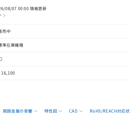
26/08/07 00:00 情報更新
件
販売中
標準在庫機種
〇
¥ 16,100
周囲金属の影響
特性図
CAD
RoHS/REACH対応