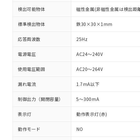
検出可能物体
磁性金属(非磁性金属は検出距
標準検出物体
鉄30×30×1mm
応答周波数
25Hz
電源電圧
AC24～240V
使用電圧範囲
AC20～264V
漏れ電流
1.7mA以下
※1 対応状況
制御出力（開閉容量）
5～300mA
対応済み：EU
対応予定：EU R
対応予定なし：EU
表示灯
動作表示灯(赤)
調査・確認中：EU
ご利用条件
非該当品：ライセ
動作モード
NO
※1 中国RoHS
仕入先様の事情に
があります。