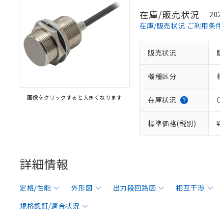
在庫/販売状況
20
在庫/販売状況 ご利用条
販売状況
機種区分
画像をクリックすると大きくなります
在庫状況
標準価格(税別)
詳細情報
定格/性能
外形図
出力段回路図
相互干渉
規格認証/適合状況