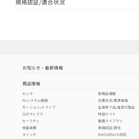
規格認証/適合状況
A: 100mm以上、B: 70mm以上
EU RoHS
注意事項・凡例
UL認証
CSA認証
CEマーキング
ダウンロードデータをご利用いただく前に、以下を必ずお読
タイムチャート
l: 0mm以上、φd: 30mm以上、D: 0mm以上、m: 40mm以上
No
No
Yes
対応状況
対応予定月
※1
※2
ソフトウェアの使用条件
対応済み
LR型式承認
DNV型式承認
BV型式承認
KR
（イギリス
（ノルウェー
（フランス
（
お知らせ・最新情報
中国 RoHS
注意事項・凡例
船舶規格）
船舶規格）
船舶規格）
船
商品情報
No
No
No
No
中国 RoHS表
※1 ※2
センサ
新商品情報
FAシステム機器
在庫状況/標準価格
Pb
Hg
Cd
Cr(V
モーション/ドライブ
生産終了品/推奨代替品
ロボティクス
特設サイト
検出領域
セーフティ
動画ライブラリ
検査装置
規格認証/適合
X
O
O
O
スイッチ
RoHS/REACH対応