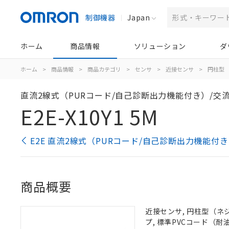
制御機器
Japan
ホーム
商品情報
ソリューション
ダ
ホーム
>
商品情報
>
商品カテゴリ
>
センサ
>
近接センサ
>
円柱型
直流2線式（PURコード/自己診断出力機能付き）/交流
E2E-X10Y1 5M
E2E 直流2線式（PURコード/自己診断出力機能付
商品概要
近接センサ, 円柱型（ネジつ
プ, 標準PVCコード（耐油