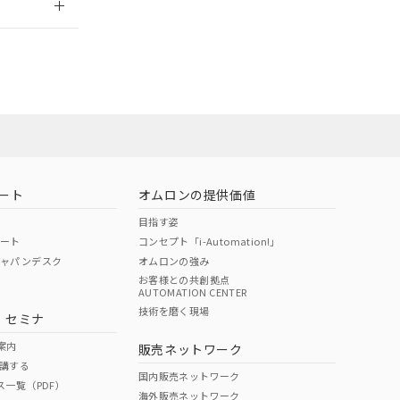
ート
オムロンの提供価値
目指す姿
ポート
コンセプト「i-Automation!」
ジャパンデスク
オムロンの強み
お客様との共創拠点
AUTOMATION CENTER
DIBP
BBP
DEHP
環境保護
技術を磨く現場
・セミナ
状況ページへ
使用期限
検索ください
案内
販売ネットワーク
講する
O
O
O
10
国内販売ネットワーク
ス一覧（PDF）
海外販売ネットワーク