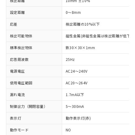
検出距離
10mm ±10%
設定距離
0～8mm
応差
検出距離の10%以下
検出可能物体
磁性金属(非磁性金属は検出距離が低下し
標準検出物体
鉄30×30×1mm
応答周波数
25Hz
電源電圧
AC24～240V
使用電圧範囲
AC20～264V
漏れ電流
1.7mA以下
制御出力（開閉容量）
5～300mA
表示灯
動作表示灯(赤)
動作モード
NO