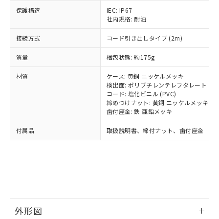
号
覧された時点での実際の在庫および標
ミウム(Cd) 100ppm以下、
Pb(鉛) :1000ppm、 Hg(水銀) : 1000ppm、 Cd(カドミウ
可)を取得するなどの必要な手続きを
六価クロム(Cr(Ⅵ)) 1000ppm以下、ポリ臭化ビフェニル
保護構造
IEC: IP67
ム) : 100ppm、
準価格とは異なる場合があることをご
類(PBB) 1000ppm以下、ポリ臭化ジフェニルエーテル類
Cr(Ⅵ)(六価クロム) : 1000ppm、 PBBs(ポリ臭化ビフェ
社内規格: 耐油
とります。
了承ください。
(PBDE) 1000ppm以下、フタル酸ビス(2-エチルヘキシ
○
一定数以上の在庫あり
ニル類) : 1000ppm、 PBDEs(ポリ臭化ジフェニルエーテ
当社は規制貨物を破棄する場合は、完
ル) (DEHP)(別名：DOP) 1000ppm以下、フタル酸ブチ
正式な納期状況および標準価格はお客
ル類) : 1000ppm、
接続方式
コード引き出しタイプ (2m)
ルベンジル（BBP） 1000ppm以下、フタル酸ジブチル
全に破砕するなど、違法に輸出されな
DBP(フタル酸ジブチル) : 1000ppm、 DIBP(フタル酸ジ
様のお取引先、またはお客様担当のオ
（DBP） 1000ppm以下、フタル酸ジイソブチル
イソブチル) : 1000ppm、 BBP(フタル酸ブチルベンジ
△
一定数には満たないが在庫あり
いよう必要な手段を講じます。
ムロン制御機器販売店・当社販売員に
(DIBP) 1000ppm以下
ル) : 1000ppm、
質量
梱包状態: 約175g
当社は貴社製品を、核兵器、ミサイ
但し、RoHS指令で産業用監視および制御機器に対する
DEHP(フタル酸ビス(2-エチルヘキシル)) : 1000ppm
ご相談ください。
適用除外項目は除く。
ル、化学兵器、生物兵器またはその他
－
在庫なし(最新の在庫状況につ
オムロン制御機器販売店や当社販売拠
フタル酸エステル類の４物質については閾値を超える意
材質
ケース: 黄銅 ニッケルメッキ
武器並びにこれらの製造装置等に一切
いては、お客様のお取引先、ま
図的な使用がないことを確認しています。
点は「
販売ネットワーク
」をご確認
検出面: ポリブチレンテレフタレート (PB
※2 環境保護使用期限
使用いたしません。
たはお客様担当のオムロン制御
コード: 塩化ビニル (PVC)
ください。
当社は、貴社製品を第三者に販売する
締めつけナット: 黄銅 ニッケルメッキ
機器販売店・当社販売員にご確
在庫状況および標準価格結果を当社の
※2 対応予定月
「ｅ」：有害物質（10物質）のすべてが基
歯付座金: 鉄 亜鉛メッキ
場合は、上記1、2および3の内容を当
認ください)
事前の承諾なく第三者に漏洩または開
準値以下であることを示します。
該第三者に通知します。また当社は、
示しないようお願いします。
付属品
取扱説明書、締付ナット、歯付座金
部品在庫の切り替え状況などにより、予定
「10」：通常の使用状況下において有害物
販売先および販売に係わる関係者が違
マイパーツ機能（部品リスト作成サー
空
受注生産機種、また在庫状況の
月が前後することがあります。
質が外部に漏えいし、環境に深刻な影響を
法に輸出するおそれがある場合は、取
ビス）をご利用いただくには、I-Web
白
情報を公開していない機種
及ぼさない年数を意味します。
り引きをいたしません。
メンバーズにご登録されている必要が
「－」：未確認です。当社販売部門へお問
あります。
い合わせください。
お客様が当ウェブサイト上で当社にご
※3 非含有証明書ダウンロード
登録された部品リストについて、当社
および当社の共同利用者が、当社の製
下記の非含有証明書をダウンロードするこ
品・サービスに関するお客様との取
外形図
とができます。
合意する
キャンセル
引・商談に必要な範囲で利用すること