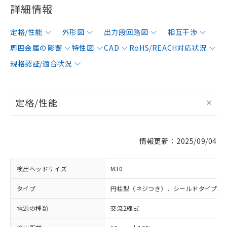
詳細情報
定格/性能
外形図
出力段回路図
相互干渉
周囲金属の影響
特性図
CAD
RoHS/REACH対応状況
規格認証/適合状況
定格/性能
情報更新：2025/09/04
検出ヘッドサイズ
M30
タイプ
円柱型（ネジつき）、シールドタイプ
電源の種類
交流2線式