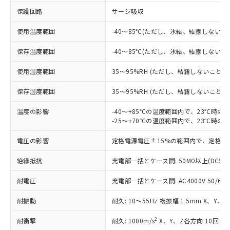
※1 対応状況
保護回路
サージ吸収
対応済み：EU RoHS指令（10物質）の
使用温度範囲
-40～85℃(ただし、氷結、結露しないこ
非含有に対応した製品が提供可能な商品で
す。
保存温度範囲
-40～85℃(ただし、氷結、結露しないこ
対応予定：EU RoHS指令（10物質）の非含
ご利用条件
有に対応した製品に切り替える予定のある
使用湿度範囲
35～95%RH (ただし、結露しないこと)
商品です。
対応予定なし：EU RoHS指令（10物質）の
保存湿度範囲
35～95%RH (ただし、結露しないこと)
以下の条件をお読みいただき、同意のうえ
非含有に非対応の商品で、対応品を出す予
ご利用ください。
定はありません。
温度の影響
-40～+85℃の温度範囲内で、23℃時の
調査・確認中：EU RoHS指令（10物質）の
-25～+70℃の温度範囲内で、23℃時の
本サービスは、当社制御機器事業取扱
※1 中国RoHS○×表
非含有の対応状況を調査中または確認中の
商品の当社在庫状況および標準価格
電圧の影響
商品です。
定格電源電圧±15%の範囲内で、定格電
(税抜)を提供させていただくもので
「○」：最大均質材料含有率が中国RoHSの
非該当品：ライセンス料など無形物で、有
す。
絶縁抵抗
基準値以下であることを示します。
充電部一括とケース間: 50MΩ以上(DC50
害物質有無と関係のない商品です。
当社制御機器事業取扱商品の中には、
「×」：最大均質材料含有率が中国RoHSの
仕入先様の事情により、非含有部品として
本サービスの対象外となる商品もある
耐電圧
充電部一括とケース間: AC4000V 50/60Hz
基準値を超えていることを示します。
いたものが、含有品と判明した場合などや
当社は、これら貴社製品のうち、外国
ことをご了承ください。
「－」：未確認です。当社販売部門へお問
むを得ず変更することがあります。
為替および外国貿易法に定める商品
在庫状況および標準価格照会結果は、
耐振動
耐久: 10～55Hz 複振幅 1.5mm X、Y、
い合わせください。
（以下｢規制貨物等」という）を輸出
記載している更新日時点での社内デー
*EU RoHS指令（10物質）：
または国外への提供する場合は、日本
2
耐衝撃
耐久: 1000m/s
X、Y、Z各方向 10回
記
タに基づき作成されるものであり、閲
説明
鉛(Pb) 1000ppm以下、 水銀(Hg) 1000ppm以下、 カド
*中国RoHS10物質の基準値 (GB/T26572)：
国政府の輸出許可(または役務取引許