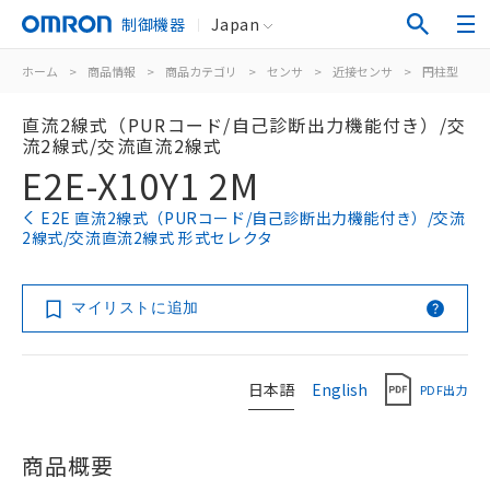
制御機器
Japan
ホーム
>
商品情報
>
商品カテゴリ
>
センサ
>
近接センサ
>
円柱型
>
直流2線式（PURコード/自己診断出力機能付き）/交
流2線式/交流直流2線式
E2E-X10Y1 2M
E2E 直流2線式（PURコード/自己診断出力機能付き）/交流
2線式/交流直流2線式 形式セレクタ
マイリストに追加
日本語
English
PDF出力
商品概要