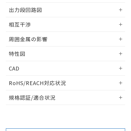
をご了承ください。
情報更新：2025/09/04
出力段回路図
EU RoHS指令（10物質）の非含有証明書
※当社の共同利用者とは、
"個人情報
51物質の非含有証明書（当社基準）
の共同利用に関して"
の「1.共同利
外形図
情報更新：2025/09/04
※本証明書は発行日時点で非含有を証明す
相互干渉
用者の範囲」に記載されている法人を
るもので、過去に遡って非含有を証明する
指します。
出力段回路図
ものではありません。
情報更新：2025/09/04
周囲金属の影響
また、RoHS指令のフタル酸エステル類４
物質の対応では、対応完了までの期間は出
相互干渉
情報更新：2025/09/04
荷製品に未対応品が混在することから備考
特性図
欄に対応日を記載しておりました。
周囲金属の影響
情報更新：2025/09/04
既に当社にて対応品への在庫切替を完了
CAD
していることから、特段のことがない限
り、2022年1月12日より割愛しておりま
検出物体の大きさと材質による影響
ログイン/会員登録いただくと、CADデータをダウンロー
RoHS/REACH対応状況
す。
ドすることができます。
A: 100mm以上、B: 70mm以上
情報更新：2026/7/29
規格認証/適合状況
ログイン/会員登録
EU RoHS
注意事項・凡例
l: 0mm以上、φd: 30mm以上、D: 0mm以上、m: 40mm以
UL認証
CSA認証
CEマーキング
上、n: 45mm以上
タイムチャート
No
No
Yes
対応状況
対応予定月
※1
※2
ダウンロードデータをご利用いただく前に、以下を必ずお読