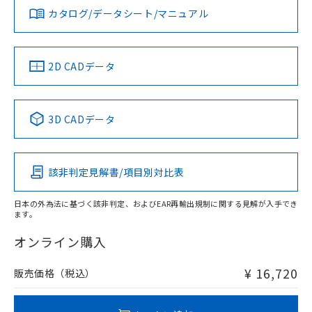
みください。
カタログ/データシート/マニュアル
対応済み
ソフトウェアの使用条件
LR型式承認
DNV型式承認
BV型式承認
KR型式承
（イギリス
（ノルウェー
（フランス
（韓国
船舶規格）
船舶規格）
船舶規格）
船舶規格
中国 RoHS
注意事項・凡例
2D CADデータ
No
No
No
No
中国 RoHS表
※1 ※2
3D CADデータ
この製品の規格認証/適合状況ページへ
Pb
Hg
Cd
Cr(VI)
その他の認証はこちらのページからご検索ください
検出領域
該非判定見解書/項目別対比表
X
O
O
O
日本の外為法に基づく該非判定、およびEAR再輸出規制に関する見解が入手でき
ます。
"対応済み"や非含有の記載がされた商品であっても、流通
在庫等で未対応品が混在する可能性があります。
オンライン購入
非含有品が必要な際は、弊社営業部門もしくは販売店へお
問い合わせください。
¥ 16,720
販売価格（税込）
この製品のRoHS/REACH対応状況ページへ