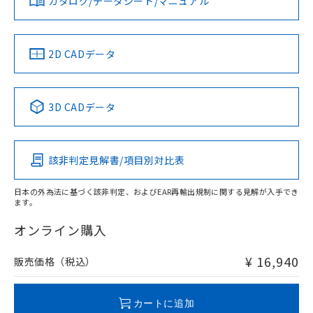
カタログ/データシート/マニュアル
対応済み
ソフトウェアの使用条件
LR型式承認
DNV型式承認
BV型式承認
KR型式承
（イギリス
（ノルウェー
（フランス
（韓国
船舶規格）
船舶規格）
船舶規格）
船舶規格
中国 RoHS
注意事項・凡例
2D CADデータ
No
No
No
No
中国 RoHS表
※1 ※2
3D CADデータ
この製品の規格認証/適合状況ページへ
Pb
Hg
Cd
Cr(VI)
その他の認証はこちらのページからご検索ください
検出領域
該非判定見解書/項目別対比表
X
O
O
O
日本の外為法に基づく該非判定、およびEAR再輸出規制に関する見解が入手でき
ます。
"対応済み"や非含有の記載がされた商品であっても、流通
在庫等で未対応品が混在する可能性があります。
オンライン購入
非含有品が必要な際は、弊社営業部門もしくは販売店へお
問い合わせください。
¥ 16,940
販売価格（税込）
この製品のRoHS/REACH対応状況ページへ
カートに追加