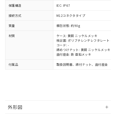
可)を取得するなどの必要な手続きを
六価クロム(Cr(Ⅵ)) 1000ppm以下、ポリ臭化ビフェニル
ム) : 100ppm、
準価格とは異なる場合があることをご
保護構造
IEC: IP67
類(PBB) 1000ppm以下、ポリ臭化ジフェニルエーテル類
Cr(Ⅵ)(六価クロム) : 1000ppm、 PBBs(ポリ臭化ビフェ
とります。
了承ください。
(PBDE) 1000ppm以下、フタル酸ビス(2-エチルヘキシ
○
一定数以上の在庫あり
ニル類) : 1000ppm、 PBDEs(ポリ臭化ジフェニルエーテ
当社は規制貨物を破棄する場合は、完
ル) (DEHP)(別名：DOP) 1000ppm以下、フタル酸ブチ
正式な納期状況および標準価格はお客
ル類) : 1000ppm、
接続方式
M12コネクタタイプ
ルベンジル（BBP） 1000ppm以下、フタル酸ジブチル
全に破砕するなど、違法に輸出されな
DBP(フタル酸ジブチル) : 1000ppm、 DIBP(フタル酸ジ
様のお取引先、またはお客様担当のオ
（DBP） 1000ppm以下、フタル酸ジイソブチル
イソブチル) : 1000ppm、 BBP(フタル酸ブチルベンジ
△
一定数には満たないが在庫あり
いよう必要な手段を講じます。
質量
梱包状態: 約90g
ムロン制御機器販売店・当社販売員に
(DIBP) 1000ppm以下
ル) : 1000ppm、
当社は貴社製品を、核兵器、ミサイ
但し、RoHS指令で産業用監視および制御機器に対する
DEHP(フタル酸ビス(2-エチルヘキシル)) : 1000ppm
ご相談ください。
適用除外項目は除く。
ル、化学兵器、生物兵器またはその他
材質
ケース: 黄銅 ニッケルメッキ
－
在庫なし(最新の在庫状況につ
オムロン制御機器販売店や当社販売拠
フタル酸エステル類の４物質については閾値を超える意
検出面: ポリブチレンテレフタレート (PB
武器並びにこれらの製造装置等に一切
いては、お客様のお取引先、ま
図的な使用がないことを確認しています。
点は「
販売ネットワーク
」をご確認
※2 環境保護使用期限
コード: -
使用いたしません。
たはお客様担当のオムロン制御
ください。
締めつけナット: 黄銅 ニッケルメッキ
当社は、貴社製品を第三者に販売する
機器販売店・当社販売員にご確
在庫状況および標準価格結果を当社の
歯付座金: 鉄 亜鉛メッキ
※2 対応予定月
「ｅ」：有害物質（10物質）のすべてが基
場合は、上記1、2および3の内容を当
認ください)
事前の承諾なく第三者に漏洩または開
準値以下であることを示します。
該第三者に通知します。また当社は、
示しないようお願いします。
付属品
取扱説明書、締付ナット、歯付座金
部品在庫の切り替え状況などにより、予定
「10」：通常の使用状況下において有害物
販売先および販売に係わる関係者が違
マイパーツ機能（部品リスト作成サー
空
受注生産機種、また在庫状況の
月が前後することがあります。
質が外部に漏えいし、環境に深刻な影響を
法に輸出するおそれがある場合は、取
ビス）をご利用いただくには、I-Web
白
情報を公開していない機種
及ぼさない年数を意味します。
り引きをいたしません。
メンバーズにご登録されている必要が
「－」：未確認です。当社販売部門へお問
あります。
い合わせください。
お客様が当ウェブサイト上で当社にご
※3 非含有証明書ダウンロード
登録された部品リストについて、当社
および当社の共同利用者が、当社の製
下記の非含有証明書をダウンロードするこ
外形図
品・サービスに関するお客様との取
とができます。
合意する
キャンセル
引・商談に必要な範囲で利用すること