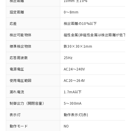
検出距離
10mm ±10%
設定距離
0～8mm
応差
検出距離の10%以下
検出可能物体
磁性金属(非磁性金属は検出距離が低下し
標準検出物体
鉄30×30×1mm
応答周波数
25Hz
電源電圧
AC24～240V
使用電圧範囲
AC20～264V
漏れ電流
1.7mA以下
制御出力（開閉容量）
5～300mA
表示灯
動作表示灯(赤)
動作モード
NO
※1 対応状況