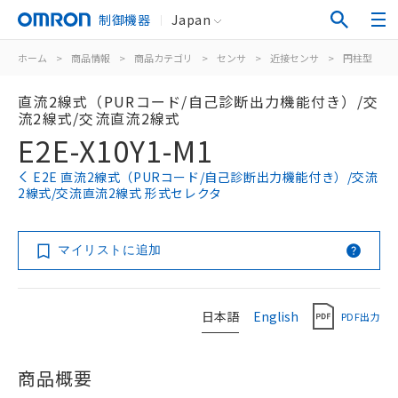
制御機器
Japan
ホーム
>
商品情報
>
商品カテゴリ
>
センサ
>
近接センサ
>
円柱型
>
直流2線式（PURコード/自己診断出力機能付き）/交
流2線式/交流直流2線式
E2E-X10Y1-M1
E2E 直流2線式（PURコード/自己診断出力機能付き）/交流
2線式/交流直流2線式 形式セレクタ
マイリストに追加
日本語
English
PDF出力
商品概要