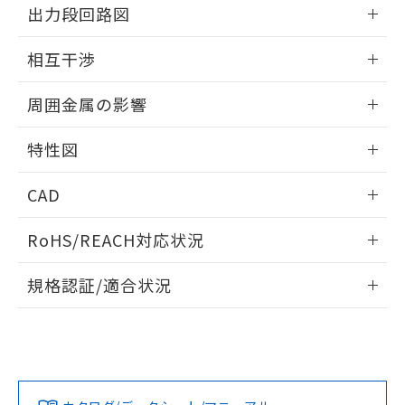
情報更新：2025/09/04
をご了承ください。
出力段回路図
EU RoHS指令（10物質）の非含有証明書
※当社の共同利用者とは、
"個人情報
51物質の非含有証明書（当社基準）
外形図
情報更新：2025/09/04
の共同利用に関して"
の「1.共同利
相互干渉
※本証明書は発行日時点で非含有を証明す
用者の範囲」に記載されている法人を
るもので、過去に遡って非含有を証明する
指します。
出力段回路図
情報更新：2025/09/04
ものではありません。
周囲金属の影響
また、RoHS指令のフタル酸エステル類４
相互干渉
物質の対応では、対応完了までの期間は出
情報更新：2025/09/04
特性図
荷製品に未対応品が混在することから備考
欄に対応日を記載しておりました。
周囲金属の影響
情報更新：2025/09/04
CAD
既に当社にて対応品への在庫切替を完了
していることから、特段のことがない限
検出物体の大きさと材質による影響
ログイン/会員登録いただくと、CADデータをダウンロー
り、2022年1月12日より割愛しておりま
RoHS/REACH対応状況
ドすることができます。
す。
A: 100mm以上、B: 70mm以上
情報更新：2026/7/29
規格認証/適合状況
ログイン/会員登録
EU RoHS
注意事項・凡例
l: 0mm以上、φd: 30mm以上、D: 0mm以上、m: 40mm以
UL認証
CSA認証
CEマーキング
上、n: 45mm以上
タイムチャート
No
No
Yes
対応状況
対応予定月
※1
※2
ダウンロードデータをご利用いただく前に、以下を必ずお読
みください。