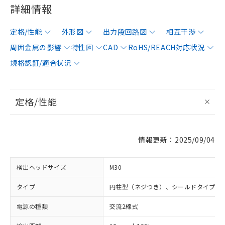
詳細情報
定格/性能
外形図
出力段回路図
相互干渉
周囲金属の影響
特性図
CAD
RoHS/REACH対応状況
規格認証/適合状況
定格/性能
情報更新：2025/09/04
検出ヘッドサイズ
M30
タイプ
円柱型（ネジつき）、シールドタイプ
電源の種類
交流2線式