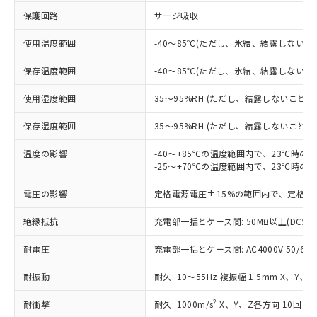
保護回路
サージ吸収
対応済み：EU RoHS指令（10物質）の
非含有に対応した製品が提供可能な商品で
使用温度範囲
-40～85℃(ただし、氷結、結露しないこ
す。
対応予定：EU RoHS指令（10物質）の非含
保存温度範囲
-40～85℃(ただし、氷結、結露しないこ
ご利用条件
有に対応した製品に切り替える予定のある
使用湿度範囲
商品です。
35～95%RH (ただし、結露しないこと)
対応予定なし：EU RoHS指令（10物質）の
以下の条件をお読みいただき、同意のうえ
保存湿度範囲
35～95%RH (ただし、結露しないこと)
非含有に非対応の商品で、対応品を出す予
ご利用ください。
定はありません。
温度の影響
-40～+85℃の温度範囲内で、23℃時の
調査・確認中：EU RoHS指令（10物質）の
本サービスは、当社制御機器事業取扱
-25～+70℃の温度範囲内で、23℃時の
※1 中国RoHS○×表
非含有の対応状況を調査中または確認中の
商品の当社在庫状況および標準価格
商品です。
電圧の影響
定格電源電圧±15%の範囲内で、定格電
(税抜)を提供させていただくもので
「○」：最大均質材料含有率が中国RoHSの
非該当品：ライセンス料など無形物で、有
す。
基準値以下であることを示します。
害物質有無と関係のない商品です。
絶縁抵抗
充電部一括とケース間: 50MΩ以上(DC50
当社制御機器事業取扱商品の中には、
「×」：最大均質材料含有率が中国RoHSの
仕入先様の事情により、非含有部品として
本サービスの対象外となる商品もある
基準値を超えていることを示します。
いたものが、含有品と判明した場合などや
耐電圧
充電部一括とケース間: AC4000V 50/60Hz
当社は、これら貴社製品のうち、外国
ことをご了承ください。
「－」：未確認です。当社販売部門へお問
むを得ず変更することがあります。
為替および外国貿易法に定める商品
在庫状況および標準価格照会結果は、
い合わせください。
耐振動
耐久: 10～55Hz 複振幅 1.5mm X、Y、
（以下｢規制貨物等」という）を輸出
記載している更新日時点での社内デー
*EU RoHS指令（10物質）：
または国外への提供する場合は、日本
記
タに基づき作成されるものであり、閲
説明
鉛(Pb) 1000ppm以下、 水銀(Hg) 1000ppm以下、 カド
2
耐衝撃
耐久: 1000m/s
X、Y、Z各方向 10回
*中国RoHS10物質の基準値 (GB/T26572)：
国政府の輸出許可(または役務取引許
号
覧された時点での実際の在庫および標
ミウム(Cd) 100ppm以下、
Pb(鉛) :1000ppm、 Hg(水銀) : 1000ppm、 Cd(カドミウ