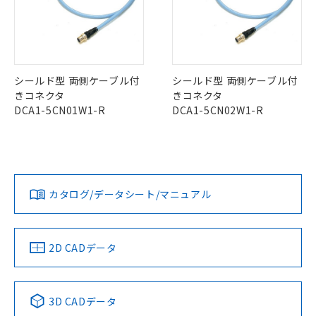
当社制御機器事業取扱商品の中には、
「×」：最大均質材料含有率が中国RoHSの
仕入先様の事情により、非含有部品として
本サービスの対象外となる商品もある
No
No
No
No
基準値を超えていることを示します。
いたものが、含有品と判明した場合などや
当社は、これら貴社製品のうち、外国
ことをご了承ください。
「－」：未確認です。当社販売部門へお問
むを得ず変更することがあります。
中国 RoHS表
※1 ※2
為替および外国貿易法に定める商品
在庫状況および標準価格照会結果は、
い合わせください。
（以下｢規制貨物等」という）を輸出
記載している更新日時点での社内デー
この製品の規格認証/適合状況ページへ
Pb
Hg
Cd
Cr(VI)
*EU RoHS指令（10物質）：
または国外への提供する場合は、日本
記
タに基づき作成されるものであり、閲
説明
シールド型 両側ケーブル付
シールド型 両側ケーブル付
鉛(Pb) 1000ppm以下、 水銀(Hg) 1000ppm以下、 カド
その他の認証はこちらのページからご検索ください
*中国RoHS10物質の基準値 (GB/T26572)：
国政府の輸出許可(または役務取引許
号
覧された時点での実際の在庫および標
ミウム(Cd) 100ppm以下、
きコネクタ
きコネクタ
Pb(鉛) :1000ppm、 Hg(水銀) : 1000ppm、 Cd(カドミウ
可)を取得するなどの必要な手続きを
六価クロム(Cr(Ⅵ)) 1000ppm以下、ポリ臭化ビフェニル
ム) : 100ppm、
準価格とは異なる場合があることをご
DCA1-5CN01W1-R
DCA1-5CN02W1-R
X
O
O
O
類(PBB) 1000ppm以下、ポリ臭化ジフェニルエーテル類
Cr(Ⅵ)(六価クロム) : 1000ppm、 PBBs(ポリ臭化ビフェ
とります。
了承ください。
(PBDE) 1000ppm以下、フタル酸ビス(2-エチルヘキシ
○
一定数以上の在庫あり
ニル類) : 1000ppm、 PBDEs(ポリ臭化ジフェニルエーテ
当社は規制貨物を破棄する場合は、完
ル) (DEHP)(別名：DOP) 1000ppm以下、フタル酸ブチ
正式な納期状況および標準価格はお客
ル類) : 1000ppm、
ルベンジル（BBP） 1000ppm以下、フタル酸ジブチル
全に破砕するなど、違法に輸出されな
DBP(フタル酸ジブチル) : 1000ppm、 DIBP(フタル酸ジ
様のお取引先、またはお客様担当のオ
（DBP） 1000ppm以下、フタル酸ジイソブチル
イソブチル) : 1000ppm、 BBP(フタル酸ブチルベンジ
"対応済み"や非含有の記載がされた商品であっても、流通
△
一定数には満たないが在庫あり
いよう必要な手段を講じます。
ムロン制御機器販売店・当社販売員に
(DIBP) 1000ppm以下
ル) : 1000ppm、
在庫等で未対応品が混在する可能性があります。
当社は貴社製品を、核兵器、ミサイ
但し、RoHS指令で産業用監視および制御機器に対する
DEHP(フタル酸ビス(2-エチルヘキシル)) : 1000ppm
ご相談ください。
適用除外項目は除く。
非含有品が必要な際は、弊社営業部門もしくは販売店へお
ル、化学兵器、生物兵器またはその他
カタログ/データシート/マニュアル
－
在庫なし(最新の在庫状況につ
オムロン制御機器販売店や当社販売拠
フタル酸エステル類の４物質については閾値を超える意
問い合わせください。
武器並びにこれらの製造装置等に一切
いては、お客様のお取引先、ま
図的な使用がないことを確認しています。
点は「
販売ネットワーク
」をご確認
※2 環境保護使用期限
使用いたしません。
たはお客様担当のオムロン制御
ください。
当社は、貴社製品を第三者に販売する
機器販売店・当社販売員にご確
在庫状況および標準価格結果を当社の
この製品のRoHS/REACH対応状況ページへ
2D CADデータ
※2 対応予定月
「ｅ」：有害物質（10物質）のすべてが基
場合は、上記1、2および3の内容を当
認ください)
事前の承諾なく第三者に漏洩または開
準値以下であることを示します。
該第三者に通知します。また当社は、
示しないようお願いします。
部品在庫の切り替え状況などにより、予定
「10」：通常の使用状況下において有害物
販売先および販売に係わる関係者が違
マイパーツ機能（部品リスト作成サー
空
受注生産機種、また在庫状況の
月が前後することがあります。
質が外部に漏えいし、環境に深刻な影響を
法に輸出するおそれがある場合は、取
3D CADデータ
ビス）をご利用いただくには、I-Web
白
情報を公開していない機種
及ぼさない年数を意味します。
り引きをいたしません。