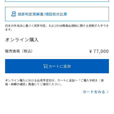
メンバーズにご登録されている必要が
「－」：未確認です。当社販売部門へお問
あります。
い合わせください。
お客様が当ウェブサイト上で当社にご
※3 非含有証明書ダウンロード
該非判定見解書/項目別対比表
登録された部品リストについて、当社
および当社の共同利用者が、当社の製
下記の非含有証明書をダウンロードするこ
日本の外為法に基づく該非判定、およびEAR再輸出規制に関する見解が入手でき
品・サービスに関するお客様との取
ます。
とができます。
合意する
キャンセル
引・商談に必要な範囲で利用すること
をご了承ください。
オンライン購入
EU RoHS指令（10物質）の非含有証明書
※当社の共同利用者とは、
"個人情報
51物質の非含有証明書（当社基準）
の共同利用に関して"
の「1.共同利
¥ 77,000
販売価格（税込）
※本証明書は発行日時点で非含有を証明す
用者の範囲」に記載されている法人を
るもので、過去に遡って非含有を証明する
指します。
ものではありません。
カートに追加
また、RoHS指令のフタル酸エステル類４
物質の対応では、対応完了までの期間は出
荷製品に未対応品が混在することから備考
オンライン購入における出荷予定日は、カートに追加～「ご購入手続き：価
欄に対応日を記載しておりました。
格・納期の確認」画面にてご確認ください。
既に当社にて対応品への在庫切替を完了
カートをみる
していることから、特段のことがない限
り、2022年1月12日より割愛しておりま
す。