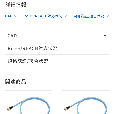
詳細情報
CAD
RoHS/REACH対応状況
規格認証/適合状況
※1 対応状況
CAD
対応済み：EU RoHS指令（10物質）の
情報更新：2006/4/1
RoHS/REACH対応状況
非含有に対応した製品が提供可能な商品で
す。
ログイン/会員登録いただくと、CADデータをダウンロー
情報更新：2026/7/29
対応予定：EU RoHS指令（10物質）の非含
規格認証/適合状況
ドすることができます。
ご利用条件
有に対応した製品に切り替える予定のある
EU RoHS
注意事項・凡例
商品です。
UL認証
CSA認証
CEマーキング
対応予定なし：EU RoHS指令（10物質）の
ログイン/会員登録
以下の条件をお読みいただき、同意のうえ
関連商品
非含有に非対応の商品で、対応品を出す予
Yes
Yes
Yes
ご利用ください。
対応状況
対応予定月
※1
※2
定はありません。
調査・確認中：EU RoHS指令（10物質）の
本サービスは、当社制御機器事業取扱
対応済み
※1 中国RoHS○×表
非含有の対応状況を調査中または確認中の
ダウンロードデータをご利用いただく前に、以下を必ずお読
商品の当社在庫状況および標準価格
商品です。
LR型式承認
DNV型式承認
BV型式承認
KR型式承
みください。
(税抜)を提供させていただくもので
「○」：最大均質材料含有率が中国RoHSの
（イギリス
（ノルウェー
（フランス
（韓国
非該当品：ライセンス料など無形物で、有
ソフトウェアの使用条件
す。
船舶規格）
船舶規格）
船舶規格）
船舶規格
基準値以下であることを示します。
中国 RoHS
害物質有無と関係のない商品です。
注意事項・凡例