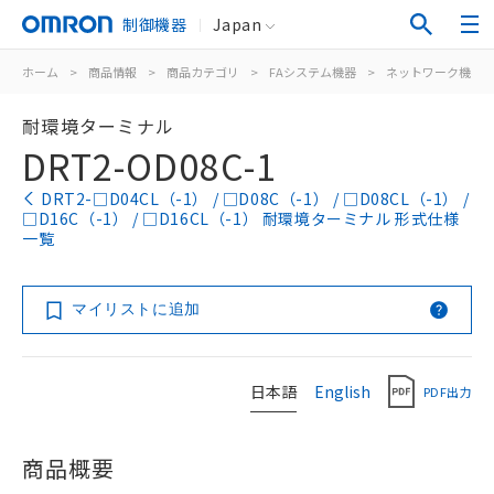
制御機器
Japan
ホーム
>
商品情報
>
商品カテゴリ
>
FAシステム機器
>
ネットワーク機器
耐環境ターミナル
DRT2-OD08C-1
DRT2-□D04CL（-1） / □D08C（-1） / □D08CL（-1） /
□D16C（-1） / □D16CL（-1） 耐環境ターミナル 形式仕様
一覧
マイリストに追加
日本語
English
PDF出力
商品概要