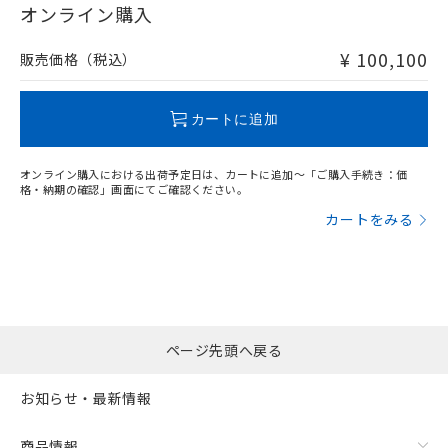
オンライン購入
および当社の共同利用者が、当社の製
下記の非含有証明書をダウンロードするこ
品・サービスに関するお客様との取
とができます。
合意する
キャンセル
引・商談に必要な範囲で利用すること
¥ 100,100
販売価格（税込）
をご了承ください。
EU RoHS指令（10物質）の非含有証明書
※当社の共同利用者とは、
"個人情報
51物質の非含有証明書（当社基準）
の共同利用に関して"
の「1.共同利
カートに追加
※本証明書は発行日時点で非含有を証明す
用者の範囲」に記載されている法人を
るもので、過去に遡って非含有を証明する
指します。
ものではありません。
オンライン購入における出荷予定日は、カートに追加～「ご購入手続き：価
格・納期の確認」画面にてご確認ください。
また、RoHS指令のフタル酸エステル類４
物質の対応では、対応完了までの期間は出
カートをみる
荷製品に未対応品が混在することから備考
欄に対応日を記載しておりました。
既に当社にて対応品への在庫切替を完了
していることから、特段のことがない限
り、2022年1月12日より割愛しておりま
す。
ページ先頭へ戻る
お知らせ・最新情報
商品情報