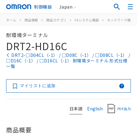
制御機器
Japan
ホーム
>
商品情報
>
商品カテゴリ
>
FAシステム機器
>
ネットワーク機器
耐環境ターミナル
DRT2-HD16C
DRT2-□D04CL（-1） / □D08C（-1） / □D08CL（-1） /
□D16C（-1） / □D16CL（-1） 耐環境ターミナル 形式仕様
一覧
マイリストに追加
日本語
English
PDF出力
商品概要