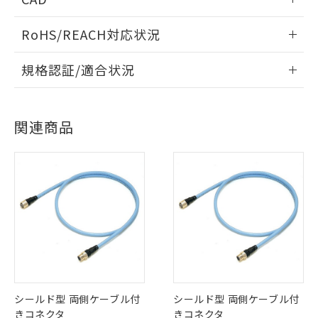
情報更新：2006/4/1
RoHS/REACH対応状況
※1 対応状況
ログイン/会員登録いただくと、CADデータをダウンロー
情報更新：2026/7/29
規格認証/適合状況
ドすることができます。
対応済み：EU RoHS指令（10物質）の
非含有に対応した製品が提供可能な商品で
EU RoHS
注意事項・凡例
す。
UL認証
CSA認証
CEマーキング
対応予定：EU RoHS指令（10物質）の非含
ログイン/会員登録
関連商品
ご利用条件
Yes
Yes
Yes
有に対応した製品に切り替える予定のある
対応状況
対応予定月
※1
※2
商品です。
対応予定なし：EU RoHS指令（10物質）の
対応済み
以下の条件をお読みいただき、同意のうえ
非含有に非対応の商品で、対応品を出す予
ダウンロードデータをご利用いただく前に、以下を必ずお読
ご利用ください。
LR型式承認
DNV型式承認
BV型式承認
KR型式承
定はありません。
みください。
（イギリス
（ノルウェー
（フランス
（韓国
調査・確認中：EU RoHS指令（10物質）の
ソフトウェアの使用条件
船舶規格）
船舶規格）
船舶規格）
船舶規格
本サービスは、当社制御機器事業取扱
中国 RoHS
注意事項・凡例
※1 中国RoHS○×表
非含有の対応状況を調査中または確認中の
商品の当社在庫状況および標準価格
商品です。
No
No
No
No
(税抜)を提供させていただくもので
「○」：最大均質材料含有率が中国RoHSの
非該当品：ライセンス料など無形物で、有
す。
中国 RoHS表
※1 ※2
基準値以下であることを示します。
害物質有無と関係のない商品です。
当社制御機器事業取扱商品の中には、
「×」：最大均質材料含有率が中国RoHSの
仕入先様の事情により、非含有部品として
本サービスの対象外となる商品もある
この製品の規格認証/適合状況ページへ
Pb
Hg
Cd
Cr(VI)
基準値を超えていることを示します。
いたものが、含有品と判明した場合などや
当社は、これら貴社製品のうち、外国
シールド型 両側ケーブル付
シールド型 両側ケーブル付
ことをご了承ください。
その他の認証はこちらのページからご検索ください
「－」：未確認です。当社販売部門へお問
むを得ず変更することがあります。
為替および外国貿易法に定める商品
きコネクタ
きコネクタ
在庫状況および標準価格照会結果は、