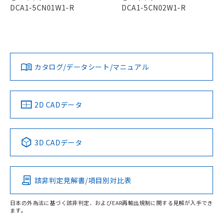
い合わせください。
（以下｢規制貨物等」という）を輸出
DCA1-5CN01W1-R
DCA1-5CN02W1-R
X
O
O
O
記載している更新日時点での社内デー
*EU RoHS指令（10物質）：
または国外への提供する場合は、日本
記
タに基づき作成されるものであり、閲
説明
鉛(Pb) 1000ppm以下、 水銀(Hg) 1000ppm以下、 カド
*中国RoHS10物質の基準値 (GB/T26572)：
国政府の輸出許可(または役務取引許
号
覧された時点での実際の在庫および標
ミウム(Cd) 100ppm以下、
Pb(鉛) :1000ppm、 Hg(水銀) : 1000ppm、 Cd(カドミウ
可)を取得するなどの必要な手続きを
六価クロム(Cr(Ⅵ)) 1000ppm以下、ポリ臭化ビフェニル
ム) : 100ppm、
準価格とは異なる場合があることをご
"対応済み"や非含有の記載がされた商品であっても、流通
類(PBB) 1000ppm以下、ポリ臭化ジフェニルエーテル類
Cr(Ⅵ)(六価クロム) : 1000ppm、 PBBs(ポリ臭化ビフェ
とります。
了承ください。
在庫等で未対応品が混在する可能性があります。
(PBDE) 1000ppm以下、フタル酸ビス(2-エチルヘキシ
○
一定数以上の在庫あり
ニル類) : 1000ppm、 PBDEs(ポリ臭化ジフェニルエーテ
当社は規制貨物を破棄する場合は、完
ル) (DEHP)(別名：DOP) 1000ppm以下、フタル酸ブチ
正式な納期状況および標準価格はお客
ル類) : 1000ppm、
非含有品が必要な際は、弊社営業部門もしくは販売店へお
カタログ/データシート/マニュアル
ルベンジル（BBP） 1000ppm以下、フタル酸ジブチル
全に破砕するなど、違法に輸出されな
DBP(フタル酸ジブチル) : 1000ppm、 DIBP(フタル酸ジ
様のお取引先、またはお客様担当のオ
問い合わせください。
（DBP） 1000ppm以下、フタル酸ジイソブチル
イソブチル) : 1000ppm、 BBP(フタル酸ブチルベンジ
△
一定数には満たないが在庫あり
いよう必要な手段を講じます。
ムロン制御機器販売店・当社販売員に
(DIBP) 1000ppm以下
ル) : 1000ppm、
当社は貴社製品を、核兵器、ミサイ
但し、RoHS指令で産業用監視および制御機器に対する
DEHP(フタル酸ビス(2-エチルヘキシル)) : 1000ppm
ご相談ください。
適用除外項目は除く。
この製品のRoHS/REACH対応状況ページへ
ル、化学兵器、生物兵器またはその他
－
在庫なし(最新の在庫状況につ
オムロン制御機器販売店や当社販売拠
2D CADデータ
フタル酸エステル類の４物質については閾値を超える意
武器並びにこれらの製造装置等に一切
いては、お客様のお取引先、ま
図的な使用がないことを確認しています。
点は「
販売ネットワーク
」をご確認
※2 環境保護使用期限
使用いたしません。
たはお客様担当のオムロン制御
ください。
当社は、貴社製品を第三者に販売する
機器販売店・当社販売員にご確
在庫状況および標準価格結果を当社の
※2 対応予定月
「ｅ」：有害物質（10物質）のすべてが基
3D CADデータ
場合は、上記1、2および3の内容を当
認ください)
事前の承諾なく第三者に漏洩または開
準値以下であることを示します。
該第三者に通知します。また当社は、
示しないようお願いします。
部品在庫の切り替え状況などにより、予定
「10」：通常の使用状況下において有害物
販売先および販売に係わる関係者が違
マイパーツ機能（部品リスト作成サー
空
受注生産機種、また在庫状況の
月が前後することがあります。
質が外部に漏えいし、環境に深刻な影響を
法に輸出するおそれがある場合は、取
ビス）をご利用いただくには、I-Web
白
情報を公開していない機種
該非判定見解書/項目別対比表
及ぼさない年数を意味します。
り引きをいたしません。
メンバーズにご登録されている必要が
「－」：未確認です。当社販売部門へお問
あります。
日本の外為法に基づく該非判定、およびEAR再輸出規制に関する見解が入手でき
い合わせください。
お客様が当ウェブサイト上で当社にご
ます。
※3 非含有証明書ダウンロード
登録された部品リストについて、当社