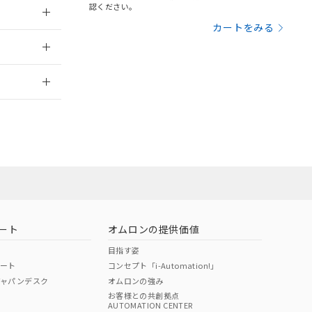
認ください。
三者に通知します。
さい。
合は、取り引きをい
カートをみる
2012/6/12
ないようお願いしま
のオムロン制御
バーズにご登録され
2026/7/29
及ぼさない年数を意
び当社の共同利用者
ることをご了承くだ
範囲」に記載されて
のではありません。
荷製品に未対応品が
ート
オムロンの提供価値
22年1月12日よ
目指す姿
ポート
コンセプト「i-Automation!」
ジャパンデスク
オムロンの強み
お客様との共創拠点
AUTOMATION CENTER