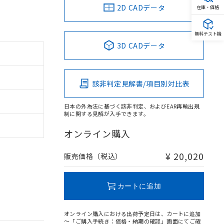
2D CADデータ
在庫・価格
無料テスト機
3D CADデータ
。
該非判定見解書/項目別対比表
商品です。
定はありません。
商品です。
日本の外為法に基づく該非判定、およびEAR再輸出規
制に関する見解が入手できます。
を得ず変更すること
オンライン購入
¥ 20,020
販売価格（税込）
を提供させていただ
規制貨物等」とい
引許可)を取得する
BDE) 1000ppm以下、
をご了承ください。
0ppm以下、フタル酸ジブチ
カートに追加
基づき作成されるも
う必要な手段を講じ
ことをご了承くださ
) : 1000ppm、
 1000ppm、
びにこれらの製造装
オンライン購入における出荷予定日は、カートに追加
ン制御機器販売店・
～「ご購入手続き：価格・納期の確認」画面にてご確