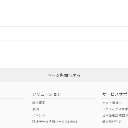
ご相談ください。
は満たないが在庫あり
製品を第三者に販売する場合は、上記1、2および3の内容を当該第
機器販売店や当社販売拠点は「
販売ネットワーク
」をご確認くだ
販売先および販売に係わる関係者が違法に輸出するおそれがある場
用期限
情報更新：
び標準価格結果を当社の事前の承諾なく第三者に漏洩または開示し
え状況などにより、予定月が前後することがあります。
(最新の在庫状況については、お客様のお取引先、またはお客様担当
（10物質）のすべてが基準値以下であることを示します。
店・当社販売員にご確認ください)
ードすることができます。
能（部品リスト作成サービス）をご利用いただくには、I-Webメン
情報更新：
使用状況下において有害物質が外部に漏えいし、環境に深刻な影響を
あります。
機種、また在庫状況の情報を公開していない機種
ェブサイト上で当社にご登録された部品リストについて、当社およ
書ダウンロード
す。当社販売部門へお問い合わせください。
品・サービスに関するお客様との取引・商談に必要な範囲で利用す
CCC認証
電波法
ログイン/会員登録
合意する
キャンセル
書をダウンロードすることができます。
利用者とは、
"個人情報の共同利用に関して"
の「1.共同利用者の
Yes
N/A
非含有証明書
※3
します。
10物質）の非含有証明書
みください。
明書（当社基準）
ページ先頭へ戻る
ダウンロードはこちら
日時点で非含有を証明するもので、過去に遡って非含有を証明するも
令のフタル酸エステル類４物質の対応では、対応完了までの期間は出
型式承認
NK型式承認
ABS型式承認
備考欄に対応日を記載しておりました。
韓国
（日本
（アメリカ
ソリューション
サービスサポ
品への在庫切替を完了していることから、特段のことがない限り、20
舶規格）
船舶規格）
船舶規格）
す。
解決提案
テスト機貸出
事例
ロボティクスサ
No
No
イベント
日本語相談窓口
現場データ活用サービスi-BELT
輸出該非判定