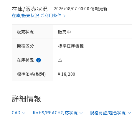
在庫/販売状況
2026/08/07 00:00 情報更新
在庫/販売状況 ご利用条件
※1 対応状況
販売状況
販売中
対応済み：EU
機種区分
標準在庫機種
対応予定：EU R
対応予定なし：EU
在庫状況
△
調査・確認中：EU
ご利用条件
非該当品：ライセ
※1 中国RoHS
標準価格(税別)
¥ 18,200
仕入先様の事情に
があります。
以下の条件をお読
「○」：最大均質
「×」：最大均質
本サービスは
当社は、これ
*EU RoHS指令（10物
詳細情報
「－」：未確認で
鉛(Pb) 1000ppm以下、
くものです。
う）を輸出ま
記
説明
六価クロム(Cr(Ⅵ)) 1
当社制御機器
などの必要な
フタル酸ビス(2-エチルヘ
号
*中国RoHS10物質の基準値 
ル（DBP） 1000ppm
在庫状況およ
当社は規制貨
CAD
RoHS/REACH対応状況
規格認証/適合状況
Pb(鉛) :1000ppm、 Hg
但し、RoHS指令で産
のであり、閲
ます。
Cr(Ⅵ)(六価クロム) : 
フタル酸エステル類の４
○
一定数以
DBP(フタル酸ジブチル) :
い。
当社は貴社製
DEHP(フタル酸ビス(2-エ
正式な納期状
置等に一切使