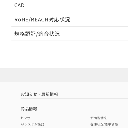
CAD
当社販売員に
※2 対応予定月
△
一定数に
当社は、貴社
オムロン制御
また当社は、
※2 環境保護使
在庫状況およ
部品在庫の切り替
たしません。
RoHS/REACH対応状況
－
在庫なし
す。
「ｅ」：有害物質
機器販売
ログイン/会員登録いただくと、CADデータをダウンロ
マイパーツ機
「10」：通常の
規格認証/適合状況
ている必要が
味します。
空
受注生産
お客様が当ウ
※3 非含有証明
EU RoHS
注意事項・凡例
「－」：未確認で
白
が、当社の製
UL認証
CSA認証
CEマーキング
さい。
下記の非含有証明
※当社の共同
Yes
Yes
Yes
対応状況
対応予定月
※1
※2
いる法人を指
EU RoHS指令（
ダウンロードデータをご利用いただく前に、以下を必ずお読
51物質の非含有証
対応済み
※本証明書は発行
ソフトウェアの使用条件
また、RoHS指
LR型式承認
DNV型式承認
BV型式承認
KR
混在することから
（イギリス
（ノルウェー
（フランス
（
お知らせ・最新情報
既に当社にて対応
中国 RoHS
注意事項・凡例
船舶規格）
船舶規格）
船舶規格）
船
り割愛しておりま
商品情報
No
No
No
No
中国 RoHS表
※1 ※2
センサ
新商品情報
FAシステム機器
在庫状況/標準価格