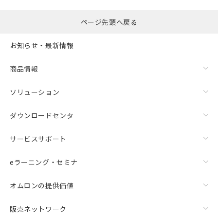
るもので、過去に遡って非含有を証明する
指します。
ものではありません。
また、RoHS指令のフタル酸エステル類４
ページ先頭へ戻る
物質の対応では、対応完了までの期間は出
荷製品に未対応品が混在することから備考
お知らせ・最新情報
欄に対応日を記載しておりました。
既に当社にて対応品への在庫切替を完了
商品情報
していることから、特段のことがない限
り、2022年1月12日より割愛しておりま
ソリューション
す。
ダウンロードセンタ
サービスサポート
eラーニング・セミナ
オムロンの提供価値
販売ネットワーク