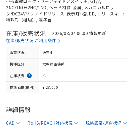
小形電磁ロック・セーフティドアスイッチ, G1/2,
2NC/1NO+2NC/1NO, ヘッド材質: 金属, メカニカルロッ
ク/DC24Vソレノイドリリース, 表示灯: 橙LED, リリースキー:
特殊形（樹脂）, 端子台
在庫/販売状況
2026/08/07 00:00 情報更新
在庫/販売状況 ご利用条件
販売状況
販売中
機種区分
標準在庫機種
在庫状況
△
標準価格(税別)
¥ 23,000
※1 対応状況
詳細情報
対応済み：EU RoHS指令（10物質）の
CAD
RoHS/REACH対応状況
規格認証/適合状況
非含有に対応した製品が提供可能な商品で
す。