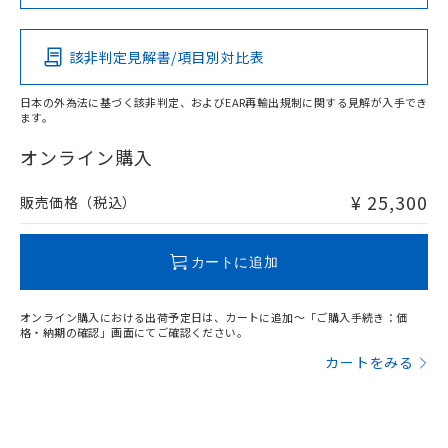
イソブチル) : 1000ppm、 BBP(フタル酸ブチルベンジ
この製品の規格認証/適合状況ページへ
Pb
△
一定数には満たないが在庫あり
Hg
Cd
Cr(VI)
いよう必要な手段を講じます。
ムロン制御機器販売店・当社販売員に
(DIBP) 1000ppm以下
ル) : 1000ppm、
その他の認証はこちらのページからご検索ください
当社は貴社製品を、核兵器、ミサイ
但し、RoHS指令で産業用監視および制御機器に対する
DEHP(フタル酸ビス(2-エチルヘキシル)) : 1000ppm
ご相談ください。
適用除外項目は除く。
ル、化学兵器、生物兵器またはその他
－
在庫なし(最新の在庫状況につ
該非判定見解書/項目別対比表
オムロン制御機器販売店や当社販売拠
フタル酸エステル類の４物質については閾値を超える意
X
O
O
O
武器並びにこれらの製造装置等に一切
いては、お客様のお取引先、ま
図的な使用がないことを確認しています。
点は「
販売ネットワーク
」をご確認
※2 環境保護使用期限
使用いたしません。
たはお客様担当のオムロン制御
ください。
日本の外為法に基づく該非判定、およびEAR再輸出規制に関する見解が入手でき
当社は、貴社製品を第三者に販売する
機器販売店・当社販売員にご確
ます。
在庫状況および標準価格結果を当社の
※2 対応予定月
"対応済み"や非含有の記載がされた商品であっても、流通
「ｅ」：有害物質（10物質）のすべてが基
場合は、上記1、2および3の内容を当
認ください)
事前の承諾なく第三者に漏洩または開
在庫等で未対応品が混在する可能性があります。
準値以下であることを示します。
オンライン購入
該第三者に通知します。また当社は、
示しないようお願いします。
非含有品が必要な際は、弊社営業部門もしくは販売店へお
部品在庫の切り替え状況などにより、予定
「10」：通常の使用状況下において有害物
販売先および販売に係わる関係者が違
マイパーツ機能（部品リスト作成サー
空
受注生産機種、また在庫状況の
問い合わせください。
月が前後することがあります。
質が外部に漏えいし、環境に深刻な影響を
法に輸出するおそれがある場合は、取
¥ 25,300
販売価格（税込）
ビス）をご利用いただくには、I-Web
白
情報を公開していない機種
及ぼさない年数を意味します。
り引きをいたしません。
メンバーズにご登録されている必要が
「－」：未確認です。当社販売部門へお問
あります。
この製品のRoHS/REACH対応状況ページへ
い合わせください。
カートに追加
お客様が当ウェブサイト上で当社にご
※3 非含有証明書ダウンロード
登録された部品リストについて、当社
および当社の共同利用者が、当社の製
オンライン購入における出荷予定日は、カートに追加～「ご購入手続き：価
下記の非含有証明書をダウンロードするこ
品・サービスに関するお客様との取
格・納期の確認」画面にてご確認ください。
とができます。
合意する
キャンセル
引・商談に必要な範囲で利用すること
カートをみる
をご了承ください。
EU RoHS指令（10物質）の非含有証明書
※当社の共同利用者とは、
"個人情報
51物質の非含有証明書（当社基準）
の共同利用に関して"
の「1.共同利
※本証明書は発行日時点で非含有を証明す
用者の範囲」に記載されている法人を