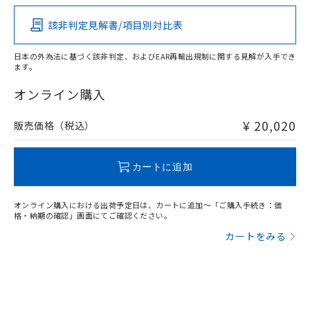
ムロン制御機器販売店・当社販売員に
その他の認証はこちらのページからご検索ください
(DIBP) 1000ppm以下
ル) : 1000ppm、
当社は貴社製品を、核兵器、ミサイ
但し、RoHS指令で産業用監視および制御機器に対する
DEHP(フタル酸ビス(2-エチルヘキシル)) : 1000ppm
ご相談ください。
適用除外項目は除く。
該非判定見解書/項目別対比表
ル、化学兵器、生物兵器またはその他
X
O
O
O
－
在庫なし(最新の在庫状況につ
オムロン制御機器販売店や当社販売拠
フタル酸エステル類の４物質については閾値を超える意
武器並びにこれらの製造装置等に一切
いては、お客様のお取引先、ま
図的な使用がないことを確認しています。
点は「
販売ネットワーク
」をご確認
※2 環境保護使用期限
使用いたしません。
日本の外為法に基づく該非判定、およびEAR再輸出規制に関する見解が入手でき
たはお客様担当のオムロン制御
ください。
ます。
当社は、貴社製品を第三者に販売する
機器販売店・当社販売員にご確
在庫状況および標準価格結果を当社の
"対応済み"や非含有の記載がされた商品であっても、流通
※2 対応予定月
「ｅ」：有害物質（10物質）のすべてが基
場合は、上記1、2および3の内容を当
認ください)
事前の承諾なく第三者に漏洩または開
在庫等で未対応品が混在する可能性があります。
オンライン購入
準値以下であることを示します。
該第三者に通知します。また当社は、
示しないようお願いします。
非含有品が必要な際は、弊社営業部門もしくは販売店へお
部品在庫の切り替え状況などにより、予定
「10」：通常の使用状況下において有害物
販売先および販売に係わる関係者が違
マイパーツ機能（部品リスト作成サー
問い合わせください。
空
受注生産機種、また在庫状況の
¥ 20,020
販売価格（税込）
月が前後することがあります。
質が外部に漏えいし、環境に深刻な影響を
法に輸出するおそれがある場合は、取
ビス）をご利用いただくには、I-Web
白
情報を公開していない機種
及ぼさない年数を意味します。
り引きをいたしません。
メンバーズにご登録されている必要が
「－」：未確認です。当社販売部門へお問
この製品のRoHS/REACH対応状況ページへ
あります。
カートに追加
い合わせください。
お客様が当ウェブサイト上で当社にご
※3 非含有証明書ダウンロード
登録された部品リストについて、当社
オンライン購入における出荷予定日は、カートに追加～「ご購入手続き：価
および当社の共同利用者が、当社の製
下記の非含有証明書をダウンロードするこ
格・納期の確認」画面にてご確認ください。
品・サービスに関するお客様との取
とができます。
合意する
キャンセル
引・商談に必要な範囲で利用すること
カートをみる
をご了承ください。
EU RoHS指令（10物質）の非含有証明書
※当社の共同利用者とは、
"個人情報
51物質の非含有証明書（当社基準）
の共同利用に関して"
の「1.共同利
※本証明書は発行日時点で非含有を証明す
用者の範囲」に記載されている法人を
るもので、過去に遡って非含有を証明する
指します。