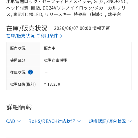
小形電磁ロック・セーフティドアスイッチ, G1/2, 3NC+2NC,
ヘッド材質: 樹脂, DC24Vソレノイドロック/メカニカルリリー
ス, 表示灯: 橙LED, リリースキー: 特殊形（樹脂）, 端子台
在庫/販売状況
2026/08/07 00:00 情報更新
在庫/販売状況 ご利用条件
販売状況
販売中
機種区分
標準在庫機種
在庫状況
－
標準価格(税別)
¥ 18,200
※1 対応状況
詳細情報
対応済み：EU RoHS指令（10物質）の
CAD
RoHS/REACH対応状況
規格認証/適合状況
非含有に対応した製品が提供可能な商品で
す。