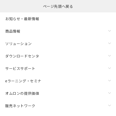
ものではありません。
ページ先頭へ戻る
また、RoHS指令のフタル酸エステル類４
物質の対応では、対応完了までの期間は出
お知らせ・最新情報
荷製品に未対応品が混在することから備考
欄に対応日を記載しておりました。
既に当社にて対応品への在庫切替を完了
商品情報
していることから、特段のことがない限
り、2022年1月12日より割愛しておりま
ソリューション
す。
ダウンロードセンタ
サービスサポート
eラーニング・セミナ
オムロンの提供価値
販売ネットワーク